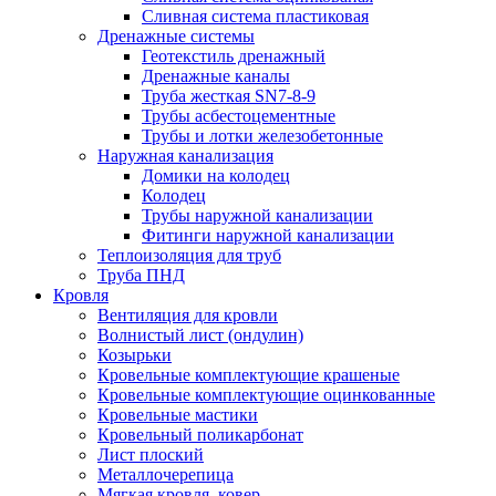
Сливная система пластиковая
Дренажные системы
Геотекстиль дренажный
Дренажные каналы
Труба жесткая SN7-8-9
Трубы асбестоцементные
Трубы и лотки железобетонные
Наружная канализация
Домики на колодец
Колодец
Трубы наружной канализации
Фитинги наружной канализации
Теплоизоляция для труб
Труба ПНД
Кровля
Вентиляция для кровли
Волнистый лист (ондулин)
Козырьки
Кровельные комплектующие крашеные
Кровельные комплектующие оцинкованные
Кровельные мастики
Кровельный поликарбонат
Лист плоский
Металлочерепица
Мягкая кровля, ковер