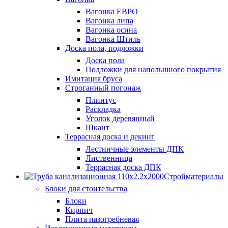
Вагонка ЕВРО
Вагонка липа
Вагонка осина
Вагонка Штиль
Доска пола, подложки
Доска пола
Подложки для напольшного покрытия
Имитация бруса
Строганный погонаж
Плинтус
Раскладка
Уголок деревянный
Шкант
Террасная доска и декинг
Лестничные элементы ДПК
Лиственница
Террасная доска ДПК
Стройматериалы
Блоки для стоительства
Блоки
Кирпич
Плита пазогребневая