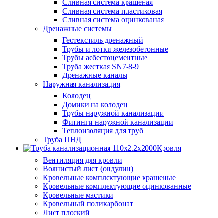
Сливная система крашеная
Сливная система пластиковая
Сливная система оцинкованая
Дренажные системы
Геотекстиль дренажный
Трубы и лотки железобетонные
Трубы асбестоцементные
Труба жесткая SN7-8-9
Дренажные каналы
Наружная канализация
Колодец
Домики на колодец
Трубы наружной канализации
Фитинги наружной канализации
Теплоизоляция для труб
Труба ПНД
Кровля
Вентиляция для кровли
Волнистый лист (ондулин)
Кровельные комплектующие крашеные
Кровельные комплектующие оцинкованные
Кровельные мастики
Кровельный поликарбонат
Лист плоский