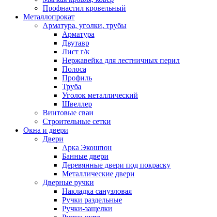
Профнастил кровельный
Металлопрокат
Арматура, уголки, трубы
Арматура
Двутавр
Лист г/к
Нержавейка для лестничных перил
Полоса
Профиль
Труба
Уголок металлический
Швеллер
Винтовые сваи
Строительные сетки
Окна и двери
Двери
Арка Экошпон
Банные двери
Деревянные двери под покраску
Металлические двери
Дверные ручки
Накладка санузловая
Ручки раздельные
Ручки-защелки