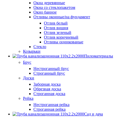
Окна деревянные
Окна со стеклопакетом
Окно банное
Отливы оконные/на фундамент
Отлив белый
Отлив вишня
Отлив зеленый
Отлив коричневый
Отливы оцинкованые
Стекло
Козырьки
Пиломатериалы
Брус
Нестроганный брус
Строганный брус
Доски
Заборная доска
Обрезная доска
Строганная доска
Рейка
Нестроганная рейка
Строганная рейка
Сад и дача