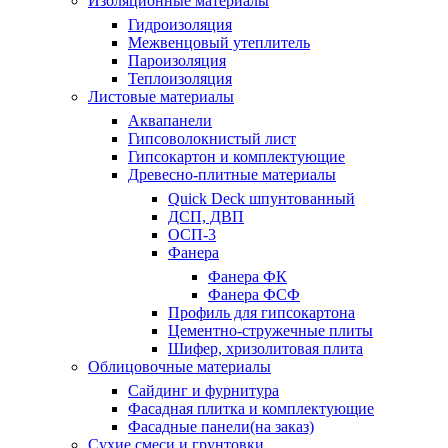
Изоляционные материалы
Гидроизоляция
Межвенцовый утеплитель
Пароизоляция
Теплоизоляция
Листовые материалы
Аквапанели
Гипсоволокнистый лист
Гипсокартон и комплектующие
Древесно-плитные материалы
Quick Deck шпунтованный
ДСП, ДВП
ОСП-3
Фанера
Фанера ФК
Фанера ФСФ
Профиль для гипсокартона
Цементно-стружечные плиты
Шифер, хризолитовая плита
Облицовочные материалы
Сайдинг и фурнитура
Фасадная плитка и комплектующие
Фасадные панели(на заказ)
Сухие смеси и грунтовки