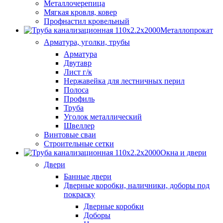
Металлочерепица
Мягкая кровля, ковер
Профнастил кровельный
Металлопрокат
Арматура, уголки, трубы
Арматура
Двутавр
Лист г/к
Нержавейка для лестничных перил
Полоса
Профиль
Труба
Уголок металлический
Швеллер
Винтовые сваи
Строительные сетки
Окна и двери
Двери
Банные двери
Дверные коробки, наличники, доборы под
покраску
Дверные коробки
Доборы