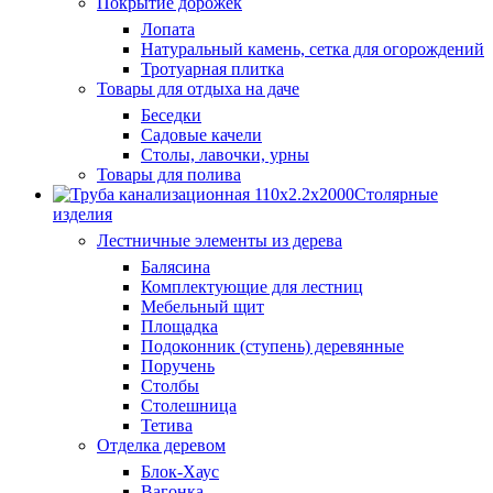
Покрытие дорожек
Лопата
Натуральный камень, сетка для огорождений
Тротуарная плитка
Товары для отдыха на даче
Беседки
Садовые качели
Столы, лавочки, урны
Товары для полива
Столярные
изделия
Лестничные элементы из дерева
Балясина
Комплектующие для лестниц
Мебельный щит
Площадка
Подоконник (ступень) деревянные
Поручень
Столбы
Столешница
Тетива
Отделка деревом
Блок-Хаус
Вагонка