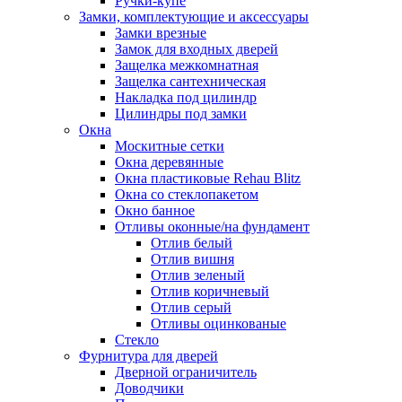
Ручки-купе
Замки, комплектующие и аксессуары
Замки врезные
Замок для входных дверей
Защелка межкомнатная
Защелка сантехническая
Накладка под цилиндр
Цилиндры под замки
Окна
Москитные сетки
Окна деревянные
Окна пластиковые Rehau Blitz
Окна со стеклопакетом
Окно банное
Отливы оконные/на фундамент
Отлив белый
Отлив вишня
Отлив зеленый
Отлив коричневый
Отлив серый
Отливы оцинкованые
Стекло
Фурнитура для дверей
Дверной ограничитель
Доводчики