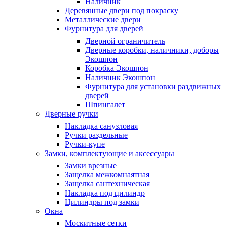
Наличник
Деревянные двери под покраску
Металлические двери
Фурнитура для дверей
Дверной ограничитель
Дверные коробки, наличники, доборы
Экошпон
Коробка Экошпон
Наличник Экошпон
Фурнитура для установки раздвижных
дверей
Шпингалет
Дверные ручки
Накладка санузловая
Ручки раздельные
Ручки-купе
Замки, комплектующие и аксессуары
Замки врезные
Защелка межкомнаятная
Защелка сантехническая
Накладка под цилиндр
Цилиндры под замки
Окна
Москитные сетки