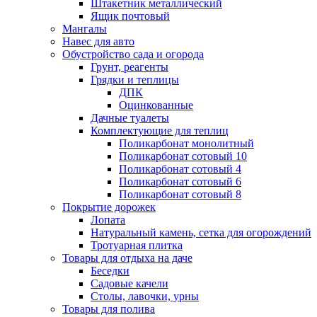
Штакетник металлический
Ящик почтовый
Мангалы
Навес для авто
Обустройство сада и огорода
Грунт, реагенты
Грядки и теплицы
ДПК
Оцинкованные
Дачные туалеты
Комплектующие для теплиц
Поликарбонат монолитный
Поликарбонат сотовый 10
Поликарбонат сотовый 4
Поликарбонат сотовый 6
Поликарбонат сотовый 8
Покрытие дорожек
Лопата
Натуральный камень, сетка для огорождений
Тротуарная плитка
Товары для отдыха на даче
Беседки
Садовые качели
Столы, лавочки, урны
Товары для полива