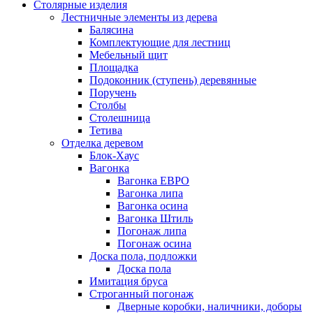
Столярные изделия
Лестничные элементы из дерева
Балясина
Комплектующие для лестниц
Мебельный щит
Площадка
Подоконник (ступень) деревянные
Поручень
Столбы
Столешница
Тетива
Отделка деревом
Блок-Хаус
Вагонка
Вагонка ЕВРО
Вагонка липа
Вагонка осина
Вагонка Штиль
Погонаж липа
Погонаж осина
Доска пола, подложки
Доска пола
Имитация бруса
Строганный погонаж
Дверные коробки, наличники, доборы