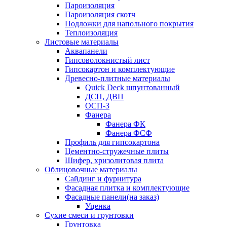
Пароизоляция
Пароизоляция скотч
Подложки для напольного покрытия
Теплоизоляция
Листовые материалы
Аквапанели
Гипсоволокнистый лист
Гипсокартон и комплектующие
Древесно-плитные материалы
Quick Deck шпунтованный
ДСП, ДВП
ОСП-3
Фанера
Фанера ФК
Фанера ФСФ
Профиль для гипсокартона
Цементно-стружечные плиты
Шифер, хризолитовая плита
Облицовочные материалы
Сайдинг и фурнитура
Фасадная плитка и комплектующие
Фасадные панели(на заказ)
Уценка
Сухие смеси и грунтовки
Грунтовка