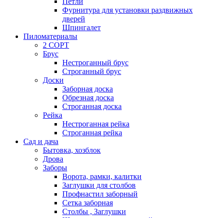
Петли
Фурнитура для установки раздвижных
дверей
Шпингалет
Пиломатериалы
2 СОРТ
Брус
Нестроганный брус
Строганный брус
Доски
Заборная доска
Обрезная доска
Строганная доска
Рейка
Нестроганная рейка
Строганная рейка
Сад и дача
Бытовка, хозблок
Дрова
Заборы
Ворота, рамки, калитки
Заглушки для столбов
Профнастил заборный
Сетка заборная
Столбы , Заглушки