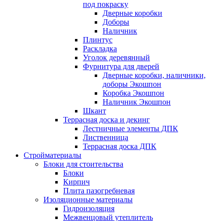
под покраску
Дверные коробки
Доборы
Наличник
Плинтус
Раскладка
Уголок деревянный
Фурнитура для дверей
Дверные коробки, наличники,
доборы Экошпон
Коробка Экошпон
Наличник Экошпон
Шкант
Террасная доска и декинг
Лестничные элементы ДПК
Лиственница
Террасная доска ДПК
Стройматериалы
Блоки для стоительства
Блоки
Кирпич
Плита пазогребневая
Изоляционные материалы
Гидроизоляция
Межвенцовый утеплитель