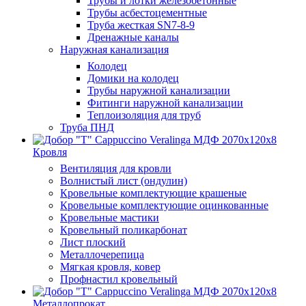
Трубы и лотки железобетонные
Трубы асбестоцементные
Труба жесткая SN7-8-9
Дренажные каналы
Наружная канализация
Колодец
Домики на колодец
Трубы наружной канализации
Фитинги наружной канализации
Теплоизоляция для труб
Труба ПНД
Кровля
Вентиляция для кровли
Волнистый лист (ондулин)
Кровельные комплектующие крашеные
Кровельные комплектующие оцинкованные
Кровельные мастики
Кровельный поликарбонат
Лист плоский
Металлочерепица
Мягкая кровля, ковер
Профнастил кровельный
Металлопрокат