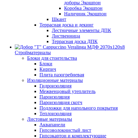
доборы Экошпон
Коробка Экошпон
Наличник Экошпон
Шкант
Террасная доска и декинг
Лестничные элементы ДПК
Лиственница
Террасная доска ДПК
Стройматериалы
Блоки для стоительства
Блоки
Кирпич
Плита пазогребневая
Изоляционные материалы
Гидроизоляция
Межвенцовый утеплитель
Пароизоляция
Пароизоляция скотч
Подложки для напольного покрытия
Теплоизоляция
Листовые материалы
Аквапанели
Гипсоволокнистый лист
Гипсокартон и комплектующие