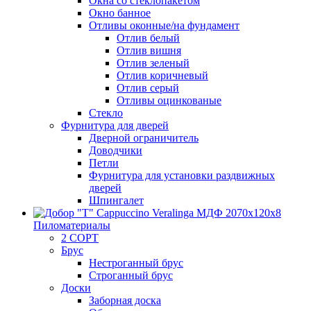
Окна со стеклопакетом
Окно банное
Отливы оконные/на фундамент
Отлив белый
Отлив вишня
Отлив зеленый
Отлив коричневый
Отлив серый
Отливы оцинкованые
Стекло
Фурнитура для дверей
Дверной ограничитель
Доводчики
Петли
Фурнитура для установки раздвижных
дверей
Шпингалет
Пиломатериалы
2 СОРТ
Брус
Нестроганный брус
Строганный брус
Доски
Заборная доска