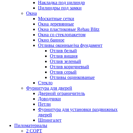
Накладка под цилиндр
Цилиндры под замки
Окна
Москитные сетки
Окна деревянные
Окна пластиковые Rehau Blitz
Окна со стеклопакетом
Окно банное
Отливы оконные/на фундамент
Отлив белый
Отлив вишня
Отлив зеленый
Отлив коричневый
Отлив серый
Отливы оцинкованые
Стекло
Фурнитура для дверей
Дверной ограничитель
Доводчики
Петли
Фурнитура для установки раздвижных
дверей
Шпингалет
Пиломатериалы
2 СОРТ