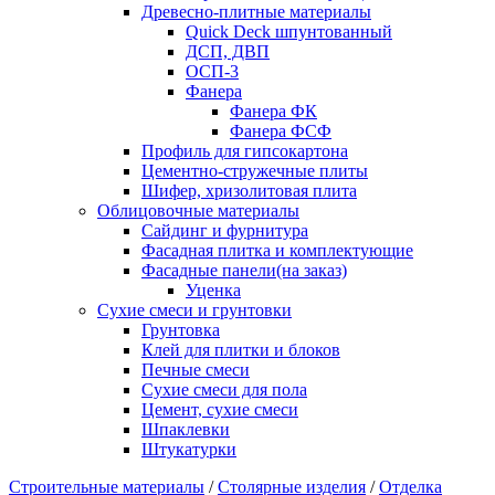
Древесно-плитные материалы
Quick Deck шпунтованный
ДСП, ДВП
ОСП-3
Фанера
Фанера ФК
Фанера ФСФ
Профиль для гипсокартона
Цементно-стружечные плиты
Шифер, хризолитовая плита
Облицовочные материалы
Сайдинг и фурнитура
Фасадная плитка и комплектующие
Фасадные панели(на заказ)
Уценка
Сухие смеси и грунтовки
Грунтовка
Клей для плитки и блоков
Печные смеси
Сухие смеси для пола
Цемент, сухие смеси
Шпаклевки
Штукатурки
Строительные материалы
/
Столярные изделия
/
Отделка