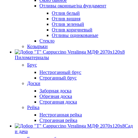
Окно банное
Отливы оконные/на фундамент
Отлив белый
Отлив вишня
Отлив зеленый
Отлив коричневый
Отливы оцинкованые
Стекло
Козырьки
Пиломатериалы
Брус
Нестроганный брус
Строганный брус
Доски
Заборная доска
Обрезная доска
Строганная доска
Рейка
Нестроганная рейка
Строганная рейка
Сад
и дача