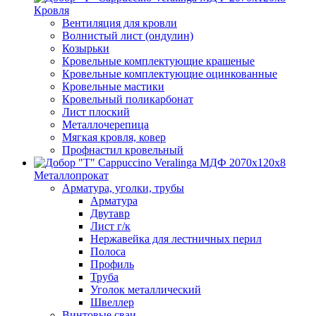
Кровля
Вентиляция для кровли
Волнистый лист (ондулин)
Козырьки
Кровельные комплектующие крашеные
Кровельные комплектующие оцинкованные
Кровельные мастики
Кровельный поликарбонат
Лист плоский
Металлочерепица
Мягкая кровля, ковер
Профнастил кровельный
Металлопрокат
Арматура, уголки, трубы
Арматура
Двутавр
Лист г/к
Нержавейка для лестничных перил
Полоса
Профиль
Труба
Уголок металлический
Швеллер
Винтовые сваи