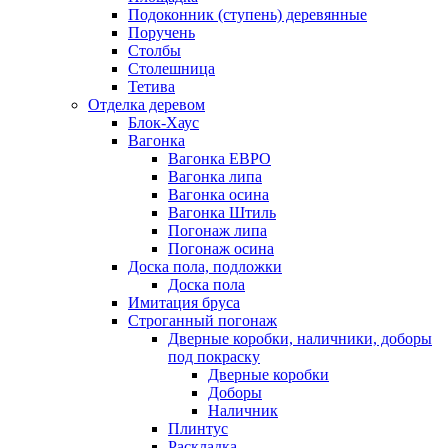
Подоконник (ступень) деревянные
Поручень
Столбы
Столешница
Тетива
Отделка деревом
Блок-Хаус
Вагонка
Вагонка ЕВРО
Вагонка липа
Вагонка осина
Вагонка Штиль
Погонаж липа
Погонаж осина
Доска пола, подложки
Доска пола
Имитация бруса
Строганный погонаж
Дверные коробки, наличники, доборы
под покраску
Дверные коробки
Доборы
Наличник
Плинтус
Раскладка