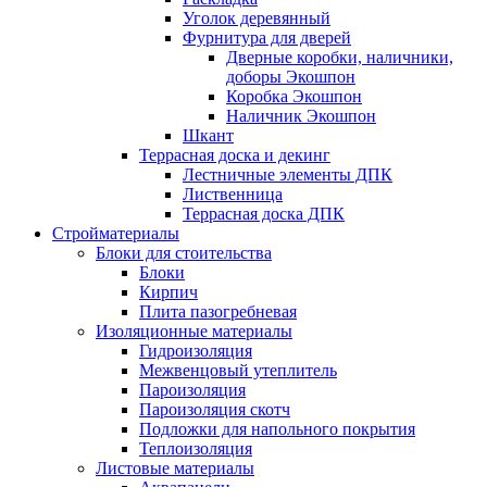
Уголок деревянный
Фурнитура для дверей
Дверные коробки, наличники,
доборы Экошпон
Коробка Экошпон
Наличник Экошпон
Шкант
Террасная доска и декинг
Лестничные элементы ДПК
Лиственница
Террасная доска ДПК
Стройматериалы
Блоки для стоительства
Блоки
Кирпич
Плита пазогребневая
Изоляционные материалы
Гидроизоляция
Межвенцовый утеплитель
Пароизоляция
Пароизоляция скотч
Подложки для напольного покрытия
Теплоизоляция
Листовые материалы