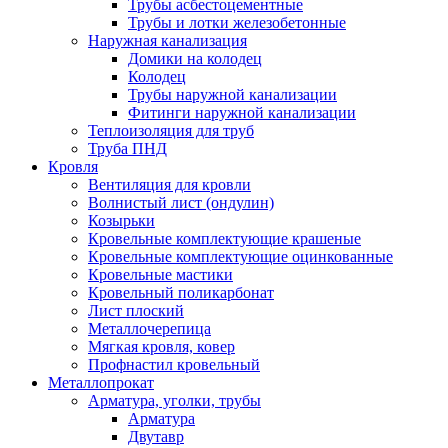
Трубы асбестоцементные
Трубы и лотки железобетонные
Наружная канализация
Домики на колодец
Колодец
Трубы наружной канализации
Фитинги наружной канализации
Теплоизоляция для труб
Труба ПНД
Кровля
Вентиляция для кровли
Волнистый лист (ондулин)
Козырьки
Кровельные комплектующие крашеные
Кровельные комплектующие оцинкованные
Кровельные мастики
Кровельный поликарбонат
Лист плоский
Металлочерепица
Мягкая кровля, ковер
Профнастил кровельный
Металлопрокат
Арматура, уголки, трубы
Арматура
Двутавр