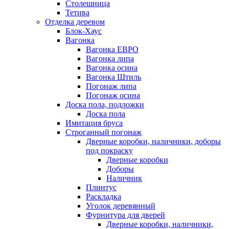
Столешница
Тетива
Отделка деревом
Блок-Хаус
Вагонка
Вагонка ЕВРО
Вагонка липа
Вагонка осина
Вагонка Штиль
Погонаж липа
Погонаж осина
Доска пола, подложки
Доска пола
Имитация бруса
Строганный погонаж
Дверные коробки, наличники, доборы
под покраску
Дверные коробки
Доборы
Наличник
Плинтус
Раскладка
Уголок деревянный
Фурнитура для дверей
Дверные коробки, наличники,