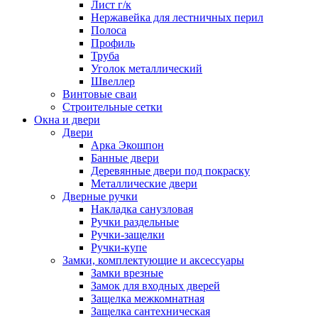
Лист г/к
Нержавейка для лестничных перил
Полоса
Профиль
Труба
Уголок металлический
Швеллер
Винтовые сваи
Строительные сетки
Окна и двери
Двери
Арка Экошпон
Банные двери
Деревянные двери под покраску
Металлические двери
Дверные ручки
Накладка санузловая
Ручки раздельные
Ручки-защелки
Ручки-купе
Замки, комплектующие и аксессуары
Замки врезные
Замок для входных дверей
Защелка межкомнатная
Защелка сантехническая