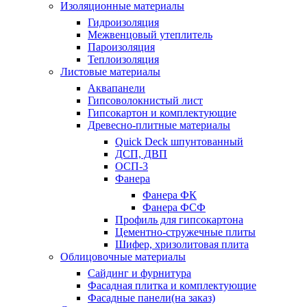
Изоляционные материалы
Гидроизоляция
Межвенцовый утеплитель
Пароизоляция
Теплоизоляция
Листовые материалы
Аквапанели
Гипсоволокнистый лист
Гипсокартон и комплектующие
Древесно-плитные материалы
Quick Deck шпунтованный
ДСП, ДВП
ОСП-3
Фанера
Фанера ФК
Фанера ФСФ
Профиль для гипсокартона
Цементно-стружечные плиты
Шифер, хризолитовая плита
Облицовочные материалы
Сайдинг и фурнитура
Фасадная плитка и комплектующие
Фасадные панели(на заказ)