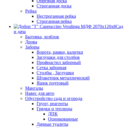
Обрезная доска
Строганная доска
Рейка
Нестроганная рейка
Строганная рейка
Сад
и дача
Бытовка, хозблок
Дрова
Заборы
Ворота, рамки, калитки
Заглушки для столбов
Профнастил заборный
Сетка заборная
Столбы , Заглушки
Штакетник металлический
Ящик почтовый
Мангалы
Навес для авто
Обустройство сада и огорода
Грунт, реагенты
Грядки и теплицы
ДПК
Оцинкованные
Дачные туалеты