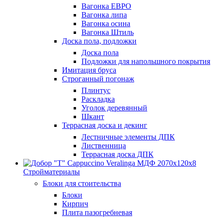
Вагонка ЕВРО
Вагонка липа
Вагонка осина
Вагонка Штиль
Доска пола, подложки
Доска пола
Подложки для напольшного покрытия
Имитация бруса
Строганный погонаж
Плинтус
Раскладка
Уголок деревянный
Шкант
Террасная доска и декинг
Лестничные элементы ДПК
Лиственница
Террасная доска ДПК
Стройматериалы
Блоки для стоительства
Блоки
Кирпич
Плита пазогребневая