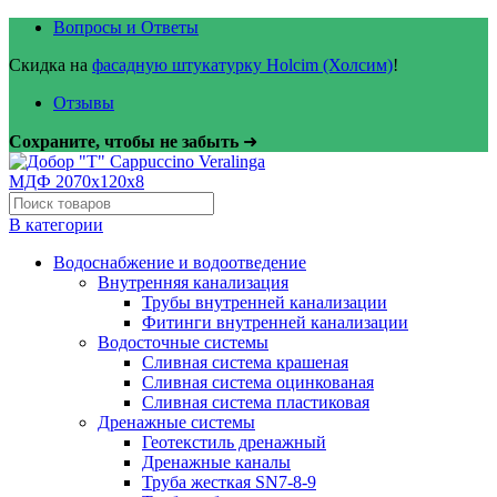
Вопросы и Ответы
Скидка на
фасадную штукатурку Holcim (Холсим)
!
Отзывы
Сохраните, чтобы не забыть
➜
В категории
Водоснабжение и водоотведение
Внутренняя канализация
Трубы внутренней канализации
Фитинги внутренней канализации
Водосточные системы
Сливная система крашеная
Сливная система оцинкованая
Сливная система пластиковая
Дренажные системы
Геотекстиль дренажный
Дренажные каналы
Труба жесткая SN7-8-9