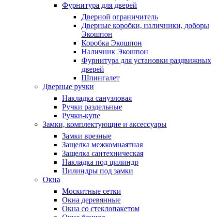
Фурнитура для дверей
Дверной ограничитель
Дверные коробки, наличники, доборы
Экошпон
Коробка Экошпон
Наличник Экошпон
Фурнитура для установки раздвижных
дверей
Шпингалет
Дверные ручки
Накладка санузловая
Ручки раздельные
Ручки-купе
Замки, комплектующие и аксессуары
Замки врезные
Защелка межкомнаятная
Защелка сантехническая
Накладка под цилиндр
Цилиндры под замки
Окна
Москитные сетки
Окна деревянные
Окна со стеклопакетом