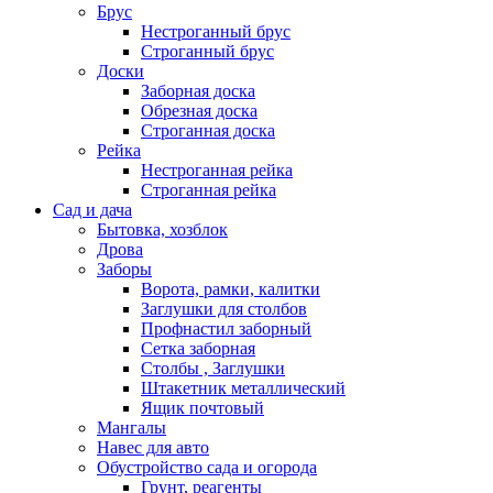
Брус
Нестроганный брус
Строганный брус
Доски
Заборная доска
Обрезная доска
Строганная доска
Рейка
Нестроганная рейка
Строганная рейка
Сад и дача
Бытовка, хозблок
Дрова
Заборы
Ворота, рамки, калитки
Заглушки для столбов
Профнастил заборный
Сетка заборная
Столбы , Заглушки
Штакетник металлический
Ящик почтовый
Мангалы
Навес для авто
Обустройство сада и огорода
Грунт, реагенты