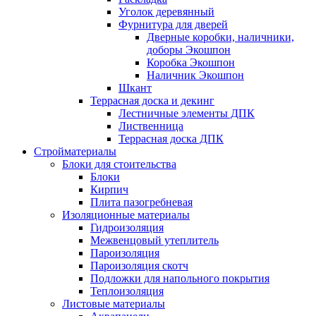
Уголок деревянный
Фурнитура для дверей
Дверные коробки, наличники,
доборы Экошпон
Коробка Экошпон
Наличник Экошпон
Шкант
Террасная доска и декинг
Лестничные элементы ДПК
Лиственница
Террасная доска ДПК
Стройматериалы
Блоки для стоительства
Блоки
Кирпич
Плита пазогребневая
Изоляционные материалы
Гидроизоляция
Межвенцовый утеплитель
Пароизоляция
Пароизоляция скотч
Подложки для напольного покрытия
Теплоизоляция
Листовые материалы