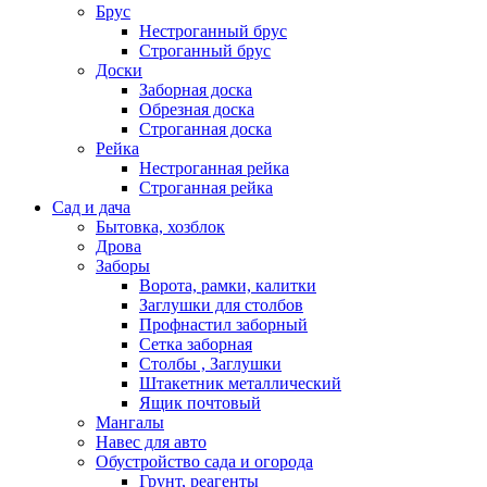
Брус
Нестроганный брус
Строганный брус
Доски
Заборная доска
Обрезная доска
Строганная доска
Рейка
Нестроганная рейка
Строганная рейка
Сад и дача
Бытовка, хозблок
Дрова
Заборы
Ворота, рамки, калитки
Заглушки для столбов
Профнастил заборный
Сетка заборная
Столбы , Заглушки
Штакетник металлический
Ящик почтовый
Мангалы
Навес для авто
Обустройство сада и огорода
Грунт, реагенты