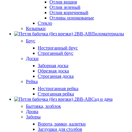
Отлив вишня
Отлив зеленый
Отлив коричневый
Отливы оцинкованые
Стекло
Козырьки
Пиломатериалы
Брус
Нестроганный брус
Строганный брус
Доски
Заборная доска
Обрезная доска
Строганная доска
Рейка
Нестроганная рейка
Строганная рейка
Сад и дача
Бытовка, хозблок
Дрова
Заборы
Ворота, рамки, калитки
Заглушки для столбов