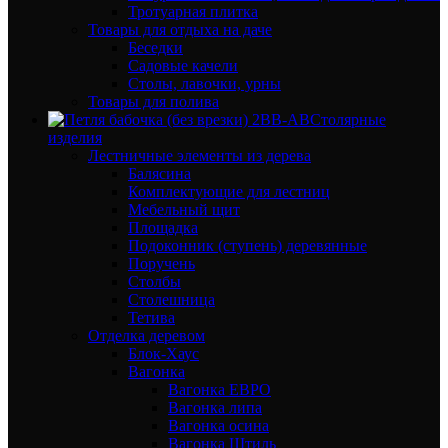
Тротуарная плитка
Товары для отдыха на даче
Беседки
Садовые качели
Столы, лавочки, урны
Товары для полива
Столярные
изделия
Лестничные элементы из дерева
Балясина
Комплектующие для лестниц
Мебельный щит
Площадка
Подоконник (ступень) деревянные
Поручень
Столбы
Столешница
Тетива
Отделка деревом
Блок-Хаус
Вагонка
Вагонка ЕВРО
Вагонка липа
Вагонка осина
Вагонка Штиль