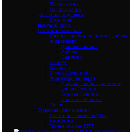
Погонаж липа
Погонаж осина
Доска пола, подложки
Доска пола
Имитация бруса
Строганный погонаж
Дверные коробки, наличники, доборы
под покраску
Дверные коробки
Доборы
Наличник
Плинтус
Раскладка
Уголок деревянный
Фурнитура для дверей
Дверные коробки, наличники,
доборы Экошпон
Коробка Экошпон
Наличник Экошпон
Шкант
Террасная доска и декинг
Лестничные элементы ДПК
Лиственница
Террасная доска ДПК
Стройматериалы