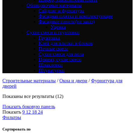
Облицовочные материалы
Сайдинг и фурнитура
Фасадная плитка и комплектующие
Фасадные панели(на заказ)
Уценка
Сухие смеси и грунтовки
Грунтовка
Клей для плитки и блоков
Печные смеси
Сухие смеси для пола
Цемент, сухие смеси
Шпаклевки
Штукатурки
Строительные материалы
/
Окна и двери
/
Фурнитура для
дверей
Показаны все результаты (12)
Показать боковую панель
Показать
9
12
18
24
Фильтры
Сортировать по