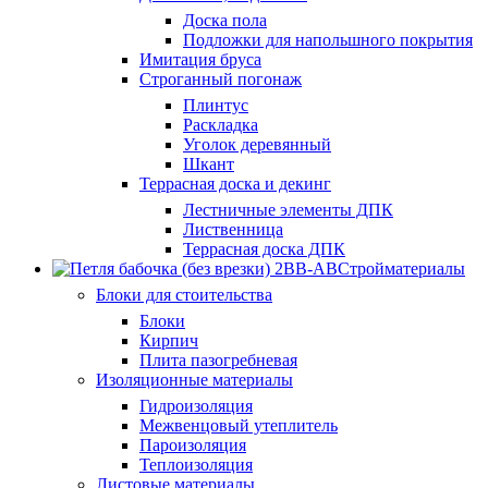
Доска пола
Подложки для напольшного покрытия
Имитация бруса
Строганный погонаж
Плинтус
Раскладка
Уголок деревянный
Шкант
Террасная доска и декинг
Лестничные элементы ДПК
Лиственница
Террасная доска ДПК
Стройматериалы
Блоки для стоительства
Блоки
Кирпич
Плита пазогребневая
Изоляционные материалы
Гидроизоляция
Межвенцовый утеплитель
Пароизоляция
Теплоизоляция
Листовые материалы