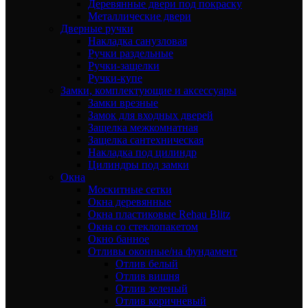
Деревянные двери под покраску
Металлические двери
Дверные ручки
Накладка санузловая
Ручки раздельные
Ручки-защелки
Ручки-купе
Замки, комплектующие и аксессуары
Замки врезные
Замок для входных дверей
Защелка межкомнатная
Защелка сантехническая
Накладка под цилиндр
Цилиндры под замки
Окна
Москитные сетки
Окна деревянные
Окна пластиковые Rehau Blitz
Окна со стеклопакетом
Окно банное
Отливы оконные/на фундамент
Отлив белый
Отлив вишня
Отлив зеленый
Отлив коричневый