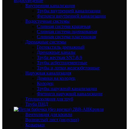
водоотведение
Внутренняя канализация
Трубы внутренней канализации
Фитинги внутренней канализации
Водосточные системы
Сливная система крашеная
Сливная система оцинкованая
Сливная система пластиковая
Дренажные системы
Геотекстиль дренажный
Дренажные каналы
Труба жесткая SN7-8-9
Трубы асбестоцементные
Трубы и лотки железобетонные
Наружная канализация
Домики на колодец
Колодец
Трубы наружной канализации
Фитинги наружной канализации
Теплоизоляция для труб
Труба ПНД
Кровля
Вентиляция для кровли
Волнистый лист (ондулин)
Козырьки