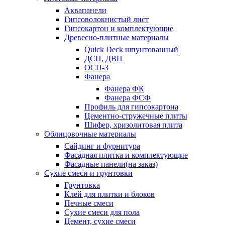
Аквапанели
Гипсоволокнистый лист
Гипсокартон и комплектующие
Древесно-плитные материалы
Quick Deck шпунтованный
ДСП, ДВП
ОСП-3
Фанера
Фанера ФК
Фанера ФСФ
Профиль для гипсокартона
Цементно-стружечные плиты
Шифер, хризолитовая плита
Облицовочные материалы
Сайдинг и фурнитура
Фасадная плитка и комплектующие
Фасадные панели(на заказ)
Сухие смеси и грунтовки
Грунтовка
Клей для плитки и блоков
Печные смеси
Сухие смеси для пола
Цемент, сухие смеси