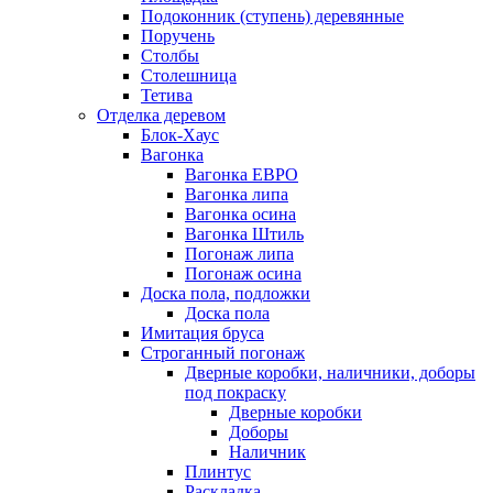
Подоконник (ступень) деревянные
Поручень
Столбы
Столешница
Тетива
Отделка деревом
Блок-Хаус
Вагонка
Вагонка ЕВРО
Вагонка липа
Вагонка осина
Вагонка Штиль
Погонаж липа
Погонаж осина
Доска пола, подложки
Доска пола
Имитация бруса
Строганный погонаж
Дверные коробки, наличники, доборы
под покраску
Дверные коробки
Доборы
Наличник
Плинтус
Раскладка