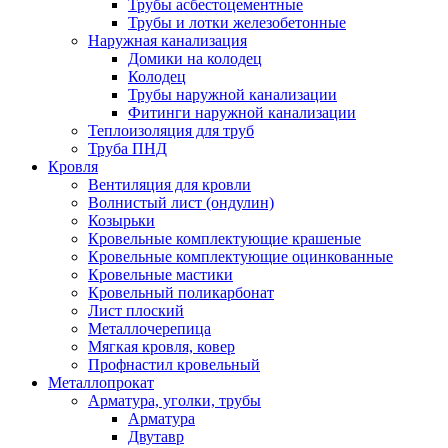
Трубы асбестоцементные
Трубы и лотки железобетонные
Наружная канализация
Домики на колодец
Колодец
Трубы наружной канализации
Фитинги наружной канализации
Теплоизоляция для труб
Труба ПНД
Кровля
Вентиляция для кровли
Волнистый лист (ондулин)
Козырьки
Кровельные комплектующие крашеные
Кровельные комплектующие оцинкованные
Кровельные мастики
Кровельный поликарбонат
Лист плоский
Металлочерепица
Мягкая кровля, ковер
Профнастил кровельный
Металлопрокат
Арматура, уголки, трубы
Арматура
Двутавр