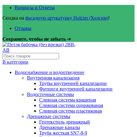
Вопросы и Ответы
Скидка на
фасадную штукатурку Holcim (Холсим)
!
Отзывы
Сохраните, чтобы не забыть
➜
В категории
Водоснабжение и водоотведение
Внутренняя канализация
Трубы внутренней канализации
Фитинги внутренней канализации
Водосточные системы
Сливная система крашеная
Сливная система оцинкованая
Сливная система пластиковая
Дренажные системы
Геотекстиль дренажный
Дренажные каналы
Труба жесткая SN7-8-9