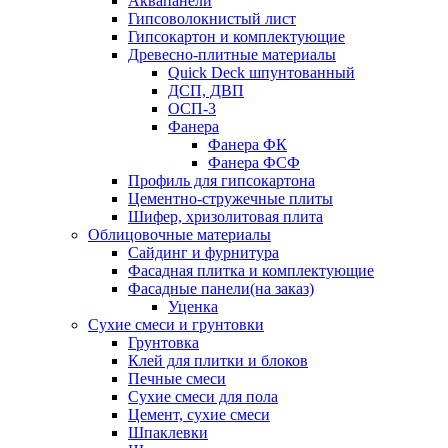
Аквапанели
Гипсоволокнистый лист
Гипсокартон и комплектующие
Древесно-плитные материалы
Quick Deck шпунтованный
ДСП, ДВП
ОСП-3
Фанера
Фанера ФК
Фанера ФСФ
Профиль для гипсокартона
Цементно-стружечные плиты
Шифер, хризолитовая плита
Облицовочные материалы
Сайдинг и фурнитура
Фасадная плитка и комплектующие
Фасадные панели(на заказ)
Уценка
Сухие смеси и грунтовки
Грунтовка
Клей для плитки и блоков
Печные смеси
Сухие смеси для пола
Цемент, сухие смеси
Шпаклевки