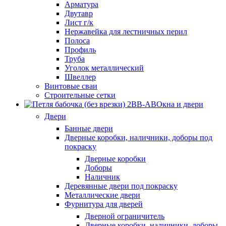
Арматура
Двутавр
Лист г/к
Нержавейка для лестничных перил
Полоса
Профиль
Труба
Уголок металлический
Швеллер
Винтовые сваи
Строительные сетки
Окна и двери
Двери
Банные двери
Дверные коробки, наличники, доборы под
покраску
Дверные коробки
Доборы
Наличник
Деревянные двери под покраску
Металлические двери
Фурнитура для дверей
Дверной ограничитель
Дверные коробки, наличники, доборы