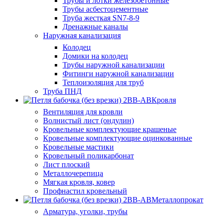
Трубы и лотки железобетонные
Трубы асбестоцементные
Труба жесткая SN7-8-9
Дренажные каналы
Наружная канализация
Колодец
Домики на колодец
Трубы наружной канализации
Фитинги наружной канализации
Теплоизоляция для труб
Труба ПНД
Кровля
Вентиляция для кровли
Волнистый лист (ондулин)
Кровельные комплектующие крашеные
Кровельные комплектующие оцинкованные
Кровельные мастики
Кровельный поликарбонат
Лист плоский
Металлочерепица
Мягкая кровля, ковер
Профнастил кровельный
Металлопрокат
Арматура, уголки, трубы