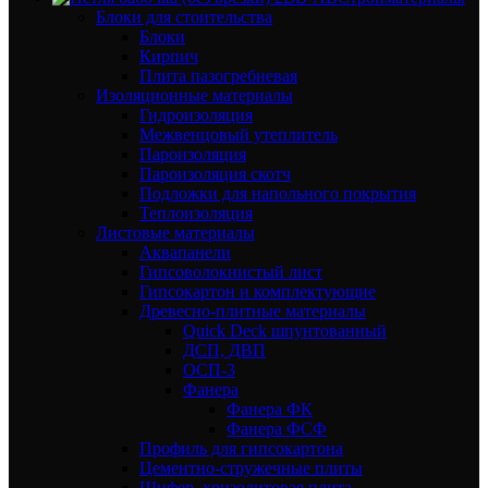
Блоки для стоительства
Блоки
Кирпич
Плита пазогребневая
Изоляционные материалы
Гидроизоляция
Межвенцовый утеплитель
Пароизоляция
Пароизоляция скотч
Подложки для напольного покрытия
Теплоизоляция
Листовые материалы
Аквапанели
Гипсоволокнистый лист
Гипсокартон и комплектующие
Древесно-плитные материалы
Quick Deck шпунтованный
ДСП, ДВП
ОСП-3
Фанера
Фанера ФК
Фанера ФСФ
Профиль для гипсокартона
Цементно-стружечные плиты
Шифер, хризолитовая плита