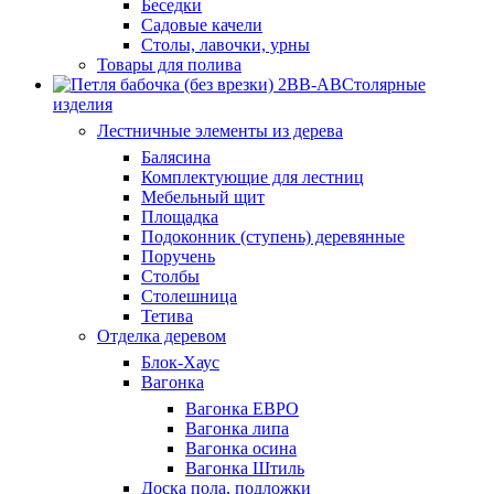
Беседки
Садовые качели
Столы, лавочки, урны
Товары для полива
Столярные
изделия
Лестничные элементы из дерева
Балясина
Комплектующие для лестниц
Мебельный щит
Площадка
Подоконник (ступень) деревянные
Поручень
Столбы
Столешница
Тетива
Отделка деревом
Блок-Хаус
Вагонка
Вагонка ЕВРО
Вагонка липа
Вагонка осина
Вагонка Штиль
Доска пола, подложки