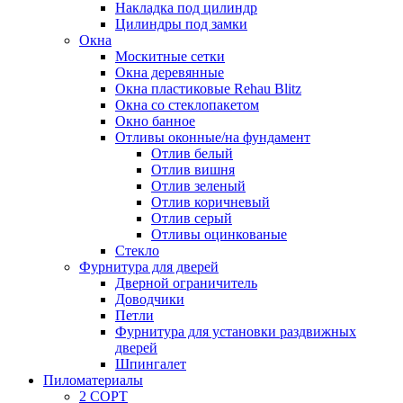
Накладка под цилиндр
Цилиндры под замки
Окна
Москитные сетки
Окна деревянные
Окна пластиковые Rehau Blitz
Окна со стеклопакетом
Окно банное
Отливы оконные/на фундамент
Отлив белый
Отлив вишня
Отлив зеленый
Отлив коричневый
Отлив серый
Отливы оцинкованые
Стекло
Фурнитура для дверей
Дверной ограничитель
Доводчики
Петли
Фурнитура для установки раздвижных
дверей
Шпингалет
Пиломатериалы
2 СОРТ