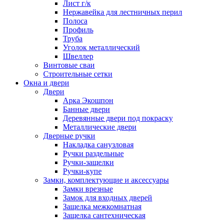
Лист г/к
Нержавейка для лестничных перил
Полоса
Профиль
Труба
Уголок металлический
Швеллер
Винтовые сваи
Строительные сетки
Окна и двери
Двери
Арка Экошпон
Банные двери
Деревянные двери под покраску
Металлические двери
Дверные ручки
Накладка санузловая
Ручки раздельные
Ручки-защелки
Ручки-купе
Замки, комплектующие и аксессуары
Замки врезные
Замок для входных дверей
Защелка межкомнатная
Защелка сантехническая