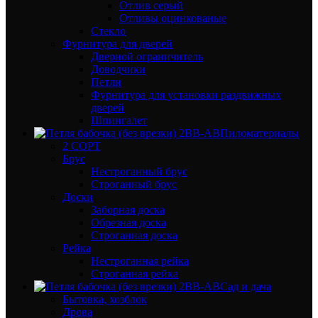
Отлив серый
Отливы оцинкованые
Стекло
Фурнитура для дверей
Дверной ограничитель
Доводчики
Петли
Фурнитура для установки раздвижных
дверей
Шпингалет
Пиломатериалы
2 СОРТ
Брус
Нестроганный брус
Строганный брус
Доски
Заборная доска
Обрезная доска
Строганная доска
Рейка
Нестроганная рейка
Строганная рейка
Сад и дача
Бытовка, хозблок
Дрова