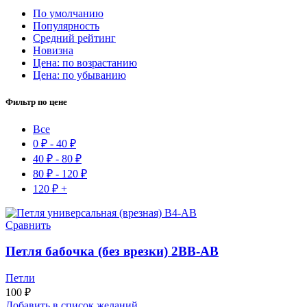
По умолчанию
Популярность
Средний рейтинг
Новизна
Цена: по возрастанию
Цена: по убыванию
Фильтр по цене
Все
0
₽
-
40
₽
40
₽
-
80
₽
80
₽
-
120
₽
120
₽
+
Сравнить
Петля бабочка (без врезки) 2BB-AB
Петли
100
₽
Добавить в список желаний