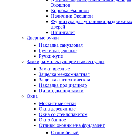
Экошпон
Коробка Экошпон
Наличник Экошпон
Фурнитура для установки раздвижных
дверей
Шпингалет
Дверные ручки
Накладка санузловая
Ручки раздельные
Ручки-купе
Замки, комплектующие и аксессуары
Замки врезные
Защелка межкомнаятная
Защелка сантехническая
Накладка под цилиндр
Цилиндры под замки
Окна
Москитные сетки
Окна деревянные
Окна со стеклопакетом
Окно банное
Отливы оконные/на фундамент
Отлив белый