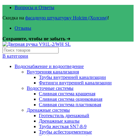
Вопросы и Ответы
Скидка на
фасадную штукатурку Holcim (Холсим)
!
Отзывы
Сохраните, чтобы не забыть
➜
В категории
Водоснабжение и водоотведение
Внутренняя канализация
Трубы внутренней канализации
Фитинги внутренней канализации
Водосточные системы
Сливная система крашеная
Сливная система оцинкованая
Сливная система пластиковая
Дренажные системы
Геотекстиль дренажный
Дренажные каналы
Труба жесткая SN7-8-9
Трубы асбестоцементные