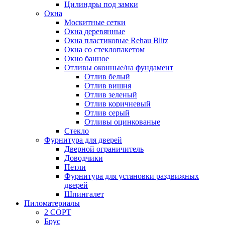
Цилиндры под замки
Окна
Москитные сетки
Окна деревянные
Окна пластиковые Rehau Blitz
Окна со стеклопакетом
Окно банное
Отливы оконные/на фундамент
Отлив белый
Отлив вишня
Отлив зеленый
Отлив коричневый
Отлив серый
Отливы оцинкованые
Стекло
Фурнитура для дверей
Дверной ограничитель
Доводчики
Петли
Фурнитура для установки раздвижных
дверей
Шпингалет
Пиломатериалы
2 СОРТ
Брус