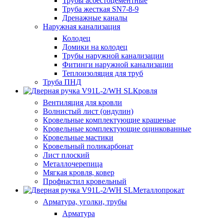
Трубы асбестоцементные
Труба жесткая SN7-8-9
Дренажные каналы
Наружная канализация
Колодец
Домики на колодец
Трубы наружной канализации
Фитинги наружной канализации
Теплоизоляция для труб
Труба ПНД
Кровля
Вентиляция для кровли
Волнистый лист (ондулин)
Кровельные комплектующие крашеные
Кровельные комплектующие оцинкованные
Кровельные мастики
Кровельный поликарбонат
Лист плоский
Металлочерепица
Мягкая кровля, ковер
Профнастил кровельный
Металлопрокат
Арматура, уголки, трубы
Арматура