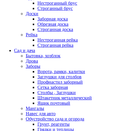
Нестроганный брус
Строганный брус
Доски
Заборная доска
Обрезная доска
Строганная доска
Рейка
Нестроганная рейка
Строганная рейка
Сад и дача
Бытовка, хозблок
Дрова
Заборы
Ворота, рамки, калитки
Заглушки для столбов
Профнастил заборный
Сетка заборная
Столбы , Заглушки
Штакетник металлический
Ящик почтовый
Мангалы
Навес для авто
Обустройство сада и огорода
Грунт, реагенты
Грядки и теплицы