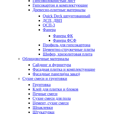
Гипсоволокнистый лист
Гипсокартон и комплектующие
Древесно-плитные материалы
Quick Deck шпунтованный
ДСП, ДВП
ОСП-3
Фанера
Фанера ФК
Фанера ФСФ
Профиль для гипсокартона
Цементно-стружечные плиты
Шифер, хризолитовая плита
Облицовочные материалы
Сайдинг и фурнитура
Фасадная плитка и комплектующие
Фасадные панели(на заказ)
Сухие смеси и грунтовки
Грунтовка
Клей для плитки и блоков
Печные смеси
Сухие смеси для пола
Цемент, сухие смеси
Шпаклевки
Штукатурки