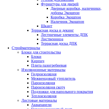
Фурнитура для дверей
Дверные коробки, наличники,
доборы Экошпон
Коробка Экошпон
Наличник Экошпон
Шкант
Террасная доска и декинг
Лестничные элементы ДПК
Лиственница
Террасная доска ДПК
Стройматериалы
Блоки для стоительства
Блоки
Кирпич
Плита пазогребневая
Изоляционные материалы
Гидроизоляция
Межвенцовый утеплитель
Пароизоляция
Пароизоляция скотч
Подложки для напольного покрытия
Теплоизоляция
Листовые материалы
Аквапанели