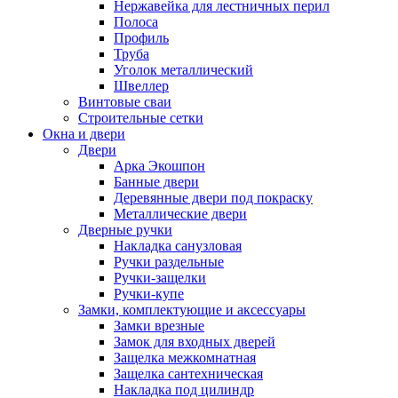
Нержавейка для лестничных перил
Полоса
Профиль
Труба
Уголок металлический
Швеллер
Винтовые сваи
Строительные сетки
Окна и двери
Двери
Арка Экошпон
Банные двери
Деревянные двери под покраску
Металлические двери
Дверные ручки
Накладка санузловая
Ручки раздельные
Ручки-защелки
Ручки-купе
Замки, комплектующие и аксессуары
Замки врезные
Замок для входных дверей
Защелка межкомнатная
Защелка сантехническая
Накладка под цилиндр