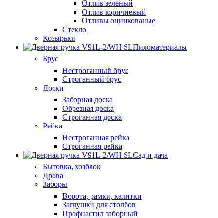
Отлив зеленый
Отлив коричневый
Отливы оцинкованые
Стекло
Козырьки
Пиломатериалы
Брус
Нестроганный брус
Строганный брус
Доски
Заборная доска
Обрезная доска
Строганная доска
Рейка
Нестроганная рейка
Строганная рейка
Сад и дача
Бытовка, хозблок
Дрова
Заборы
Ворота, рамки, калитки
Заглушки для столбов
Профнастил заборный