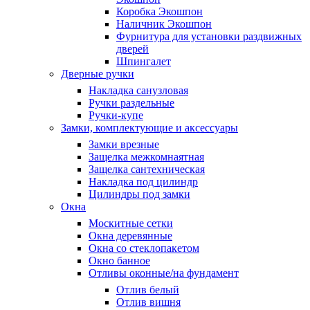
Коробка Экошпон
Наличник Экошпон
Фурнитура для установки раздвижных
дверей
Шпингалет
Дверные ручки
Накладка санузловая
Ручки раздельные
Ручки-купе
Замки, комплектующие и аксессуары
Замки врезные
Защелка межкомнаятная
Защелка сантехническая
Накладка под цилиндр
Цилиндры под замки
Окна
Москитные сетки
Окна деревянные
Окна со стеклопакетом
Окно банное
Отливы оконные/на фундамент
Отлив белый
Отлив вишня