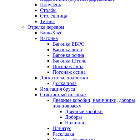
Поручень
Столбы
Столешница
Тетива
Отделка деревом
Блок-Хаус
Вагонка
Вагонка ЕВРО
Вагонка липа
Вагонка осина
Вагонка Штиль
Погонаж липа
Погонаж осина
Доска пола, подложки
Доска пола
Имитация бруса
Строганный погонаж
Дверные коробки, наличники, доборы
под покраску
Дверные коробки
Доборы
Наличник
Плинтус
Раскладка
Уголок деревянный