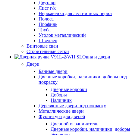
Двутавр
Лист г/к
Нержавейка для лестничных перил
Полоса
Профиль
Труба
Уголок металлический
Швеллер
Винтовые сваи
Строительные сетки
Окна и двери
Двери
Банные двери
Дверные коробки, наличники, доборы под
покраску
Дверные коробки
Доборы
Наличник
Деревянные двери под покраску
Металлические двери
Фурнитура для дверей
Дверной ограничитель
Дверные коробки, наличники, доборы
Экошпон