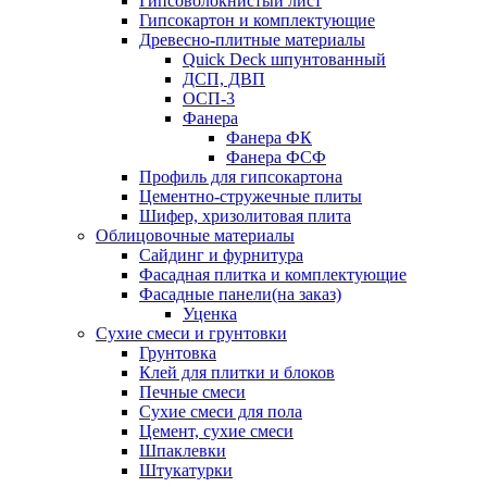
Гипсоволокнистый лист
Гипсокартон и комплектующие
Древесно-плитные материалы
Quick Deck шпунтованный
ДСП, ДВП
ОСП-3
Фанера
Фанера ФК
Фанера ФСФ
Профиль для гипсокартона
Цементно-стружечные плиты
Шифер, хризолитовая плита
Облицовочные материалы
Сайдинг и фурнитура
Фасадная плитка и комплектующие
Фасадные панели(на заказ)
Уценка
Сухие смеси и грунтовки
Грунтовка
Клей для плитки и блоков
Печные смеси
Сухие смеси для пола
Цемент, сухие смеси
Шпаклевки
Штукатурки