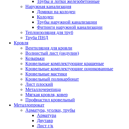
Трубы и лотки железобетонные
Наружная канализация
Домики на колодец
Колодец
Трубы наружной канализации
Фитинги наружной канализации
Теплоизоляция для труб
Труба ПНД
Кровля
Вентиляция для кровли
Волнистый лист (ондулин)
Козырьки
Кровельные комплектующие крашеные
Кровельные комплектующие оцинкованные
Кровельные мастики
Кровельный поликарбонат
Лист плоский
Металлочерепица
Мягкая кровля, ковер
Профнастил кровельный
Металлопрокат
Арматура, уголки, трубы
Арматура
Двутавр
Лист г/к