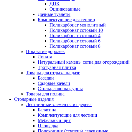
ДПК
Оцинкованные
Дачные туалеты
Комплектующие для теплиц
Поликарбонат монолитный
Поликарбонат сотовый 10
Поликарбонат сотовый 4
Поликарбонат сотовый 6
Поликарбонат сотовый 8
Покрытие дорожек
Лопата
Натуральный камень, сетка для огорождений
Тротуарная плитка
Товары для отдыха на даче
Беседки
Садовые качели
Столы, лавочки, урны
Товары для полива
Столярные изделия
Лестничные элементы из дерева
Балясина
Комплектующие для лестниц
Мебельный щит
Площадка
Подоконник (ступень) деревянные