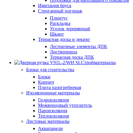
Подложки для напольшного покрытия
Имитация бруса
Строганный погонаж
Плинтус
Раскладка
Уголок деревянный
Шкант
Террасная доска и декинг
Лестничные элементы ДПК
Лиственница
Террасная доска ДПК
Стройматериалы
Блоки для стоительства
Блоки
Кирпич
Плита пазогребневая
Изоляционные материалы
Гидроизоляция
Межвенцовый утеплитель
Пароизоляция
Теплоизоляция
Листовые материалы
Аквапанели