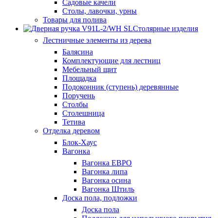
Садовые качели
Столы, лавочки, урны
Товары для полива
Столярные изделия
Лестничные элементы из дерева
Балясина
Комплектующие для лестниц
Мебельный щит
Площадка
Подоконник (ступень) деревянные
Поручень
Столбы
Столешница
Тетива
Отделка деревом
Блок-Хаус
Вагонка
Вагонка ЕВРО
Вагонка липа
Вагонка осина
Вагонка Штиль
Доска пола, подложки
Доска пола