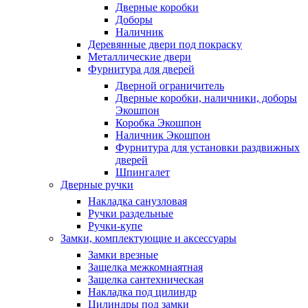
Дверные коробки
Доборы
Наличник
Деревянные двери под покраску
Металлические двери
Фурнитура для дверей
Дверной ограничитель
Дверные коробки, наличники, доборы
Экошпон
Коробка Экошпон
Наличник Экошпон
Фурнитура для установки раздвижных
дверей
Шпингалет
Дверные ручки
Накладка санузловая
Ручки раздельные
Ручки-купе
Замки, комплектующие и аксессуары
Замки врезные
Защелка межкомнаятная
Защелка сантехническая
Накладка под цилиндр
Цилиндры под замки