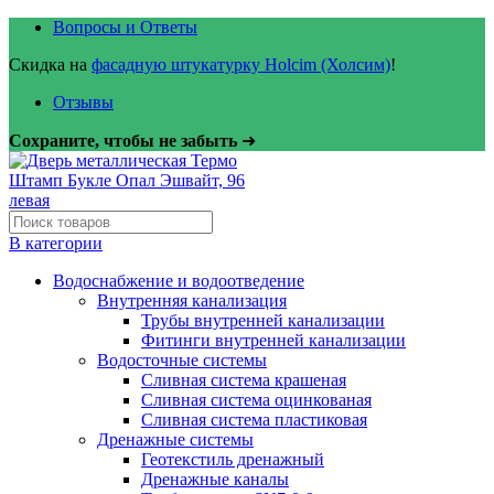
Вопросы и Ответы
Скидка на
фасадную штукатурку Holcim (Холсим)
!
Отзывы
Сохраните, чтобы не забыть
➜
В категории
Водоснабжение и водоотведение
Внутренняя канализация
Трубы внутренней канализации
Фитинги внутренней канализации
Водосточные системы
Сливная система крашеная
Сливная система оцинкованая
Сливная система пластиковая
Дренажные системы
Геотекстиль дренажный
Дренажные каналы