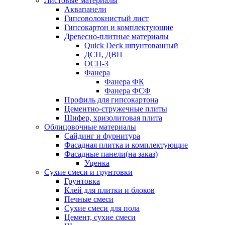
Листовые материалы
Аквапанели
Гипсоволокнистый лист
Гипсокартон и комплектующие
Древесно-плитные материалы
Quick Deck шпунтованный
ДСП, ДВП
ОСП-3
Фанера
Фанера ФК
Фанера ФСФ
Профиль для гипсокартона
Цементно-стружечные плиты
Шифер, хризолитовая плита
Облицовочные материалы
Сайдинг и фурнитура
Фасадная плитка и комплектующие
Фасадные панели(на заказ)
Уценка
Сухие смеси и грунтовки
Грунтовка
Клей для плитки и блоков
Печные смеси
Сухие смеси для пола
Цемент, сухие смеси