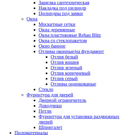
Защелка сантехническая
Накладка под цилиндр
Цилиндры под замки
Окна
Москитные сетки
Окна деревянные
Окна пластиковые Rehau Blitz
Окна со стеклопакетом
Окно банное
Отливы оконные/на фундамент
Отлив белый
Отлив вишня
Отлив зеленый
Отлив коричневый
Отлив серый
Отливы оцинкованые
Стекло
Фурнитура для дверей
Дверной ограничитель
Доводчики
Петли
Фурнитура для установки раздвижных
дверей
Шпингалет
Пиломатериалы