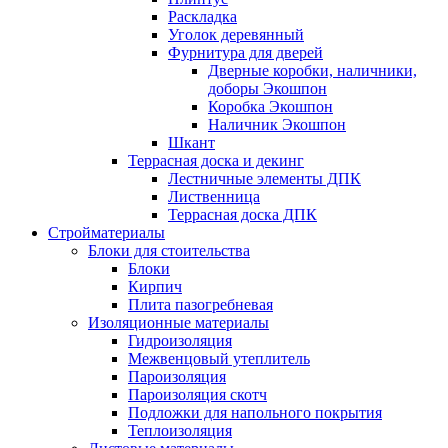
Раскладка
Уголок деревянный
Фурнитура для дверей
Дверные коробки, наличники,
доборы Экошпон
Коробка Экошпон
Наличник Экошпон
Шкант
Террасная доска и декинг
Лестничные элементы ДПК
Лиственница
Террасная доска ДПК
Стройматериалы
Блоки для стоительства
Блоки
Кирпич
Плита пазогребневая
Изоляционные материалы
Гидроизоляция
Межвенцовый утеплитель
Пароизоляция
Пароизоляция скотч
Подложки для напольного покрытия
Теплоизоляция