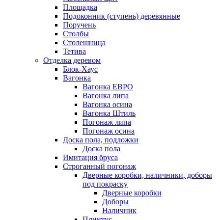
Площадка
Подоконник (ступень) деревянные
Поручень
Столбы
Столешница
Тетива
Отделка деревом
Блок-Хаус
Вагонка
Вагонка ЕВРО
Вагонка липа
Вагонка осина
Вагонка Штиль
Погонаж липа
Погонаж осина
Доска пола, подложки
Доска пола
Имитация бруса
Строганный погонаж
Дверные коробки, наличники, доборы
под покраску
Дверные коробки
Доборы
Наличник
Плинтус