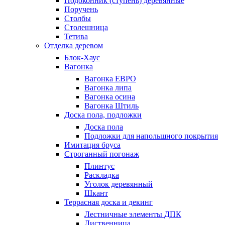
Подоконник (ступень) деревянные
Поручень
Столбы
Столешница
Тетива
Отделка деревом
Блок-Хаус
Вагонка
Вагонка ЕВРО
Вагонка липа
Вагонка осина
Вагонка Штиль
Доска пола, подложки
Доска пола
Подложки для напольшного покрытия
Имитация бруса
Строганный погонаж
Плинтус
Раскладка
Уголок деревянный
Шкант
Террасная доска и декинг
Лестничные элементы ДПК
Лиственница