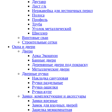
Двутавр
Лист г/к
Нержавейка для лестничных перил
Полоса
Профиль
Труба
Уголок металлический
Швеллер
Винтовые сваи
Строительные сетки
Окна и двери
Двери
Арка Экошпон
Банные двери
Деревянные двери под покраску
Металлические двери
Дверные ручки
Накладка санузловая
Ручки раздельные
Ручки-защелки
Ручки-купе
Замки, комплектующие и аксессуары
Замки врезные
Замок для входных дверей
Защелка межкомнатная