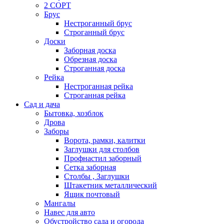
2 СОРТ
Брус
Нестроганный брус
Строганный брус
Доски
Заборная доска
Обрезная доска
Строганная доска
Рейка
Нестроганная рейка
Строганная рейка
Сад и дача
Бытовка, хозблок
Дрова
Заборы
Ворота, рамки, калитки
Заглушки для столбов
Профнастил заборный
Сетка заборная
Столбы , Заглушки
Штакетник металлический
Ящик почтовый
Мангалы
Навес для авто
Обустройство сада и огорода