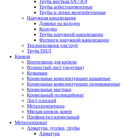
Труба жесткая SN7-8-9
Трубы асбестоцементные
Трубы и лотки железобетонные
Наружная канализация
Домики на колодец
Колодец
Трубы наружной канализации
Фитинги наружной канализации
Теплоизоляция для труб
Труба ПНД
Кровля
Вентиляция для кровли
Волнистый лист (ондулин)
Козырьки
Кровельные комплектующие крашеные
Кровельные комплектующие оцинкованные
Кровельные мастики
Кровельный поликарбонат
Лист плоский
Металлочерепица
Мягкая кровля, ковер
Профнастил кровельный
Металлопрокат
Арматура, уголки, трубы
Арматура