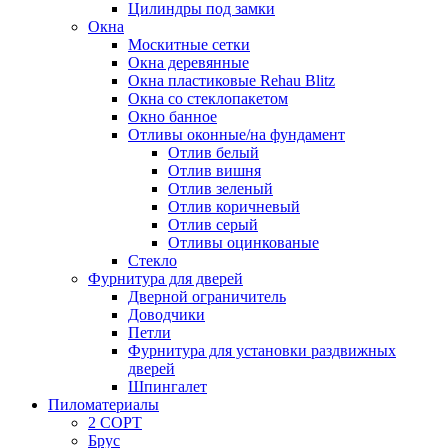
Цилиндры под замки
Окна
Москитные сетки
Окна деревянные
Окна пластиковые Rehau Blitz
Окна со стеклопакетом
Окно банное
Отливы оконные/на фундамент
Отлив белый
Отлив вишня
Отлив зеленый
Отлив коричневый
Отлив серый
Отливы оцинкованые
Стекло
Фурнитура для дверей
Дверной ограничитель
Доводчики
Петли
Фурнитура для установки раздвижных
дверей
Шпингалет
Пиломатериалы
2 СОРТ
Брус