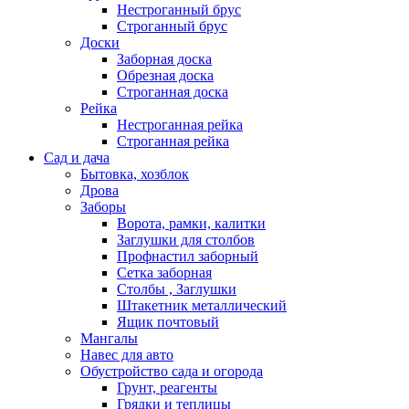
Нестроганный брус
Строганный брус
Доски
Заборная доска
Обрезная доска
Строганная доска
Рейка
Нестроганная рейка
Строганная рейка
Сад и дача
Бытовка, хозблок
Дрова
Заборы
Ворота, рамки, калитки
Заглушки для столбов
Профнастил заборный
Сетка заборная
Столбы , Заглушки
Штакетник металлический
Ящик почтовый
Мангалы
Навес для авто
Обустройство сада и огорода
Грунт, реагенты
Грядки и теплицы