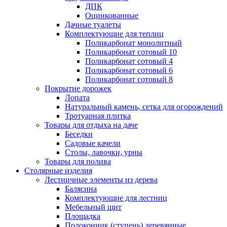
ДПК
Оцинкованные
Дачные туалеты
Комплектующие для теплиц
Поликарбонат монолитный
Поликарбонат сотовый 10
Поликарбонат сотовый 4
Поликарбонат сотовый 6
Поликарбонат сотовый 8
Покрытие дорожек
Лопата
Натуральный камень, сетка для огорождений
Тротуарная плитка
Товары для отдыха на даче
Беседки
Садовые качели
Столы, лавочки, урны
Товары для полива
Столярные изделия
Лестничные элементы из дерева
Балясина
Комплектующие для лестниц
Мебельный щит
Площадка
Подоконник (ступень) деревянные