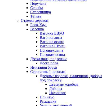
Поручень
Столбы
Столешница
Тетива
Отделка деревом
Блок-Хаус
Вагонка
Вагонка ЕВРО
Вагонка липа
Вагонка осина
Вагонка Штиль
Погонаж липа
Погонаж осина
Доска пола, подложки
Доска пола
Имитация бруса
Строганный погонаж
Дверные коробки, наличники, доборы
под покраску
Дверные коробки
Доборы
Наличник
Плинтус
Раскладка
Уголок деревянный