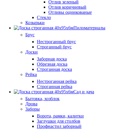
Отлив зеленый
Отлив коричневый
Отливы оцинкованые
Стекло
Козырьки
Пиломатериалы
Брус
Нестроганный брус
Строганный брус
Доски
Заборная доска
Обрезная доска
Строганная доска
Рейка
Нестроганная рейка
Строганная рейка
Сад и дача
Бытовка, хозблок
Дрова
Заборы
Ворота, рамки, калитки
Заглушки для столбов
Профнастил заборный