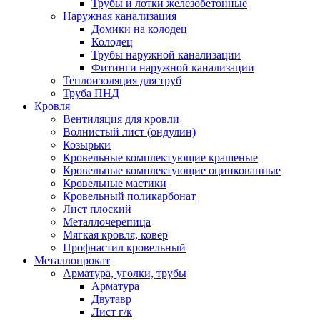
Трубы и лотки железобетонные
Наружная канализация
Домики на колодец
Колодец
Трубы наружной канализации
Фитинги наружной канализации
Теплоизоляция для труб
Труба ПНД
Кровля
Вентиляция для кровли
Волнистый лист (ондулин)
Козырьки
Кровельные комплектующие крашеные
Кровельные комплектующие оцинкованные
Кровельные мастики
Кровельный поликарбонат
Лист плоский
Металлочерепица
Мягкая кровля, ковер
Профнастил кровельный
Металлопрокат
Арматура, уголки, трубы
Арматура
Двутавр
Лист г/к