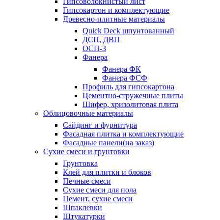
Гипсоволокнистый лист
Гипсокартон и комплектующие
Древесно-плитные материалы
Quick Deck шпунтованный
ДСП, ДВП
ОСП-3
Фанера
Фанера ФК
Фанера ФСФ
Профиль для гипсокартона
Цементно-стружечные плиты
Шифер, хризолитовая плита
Облицовочные материалы
Сайдинг и фурнитура
Фасадная плитка и комплектующие
Фасадные панели(на заказ)
Сухие смеси и грунтовки
Грунтовка
Клей для плитки и блоков
Печные смеси
Сухие смеси для пола
Цемент, сухие смеси
Шпаклевки
Штукатурки