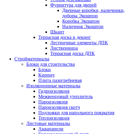
Фурнитура для дверей
Дверные коробки, наличники,
доборы Экошпон
Коробка Экошпон
Наличник Экошпон
Шкант
Террасная доска и декинг
Лестничные элементы ДПК
Лиственница
Террасная доска ДПК
Стройматериалы
Блоки для стоительства
Блоки
Кирпич
Плита пазогребневая
Изоляционные материалы
Гидроизоляция
Межвенцовый утеплитель
Пароизоляция
Пароизоляция скотч
Подложки для напольного покрытия
Теплоизоляция
Листовые материалы
Аквапанели