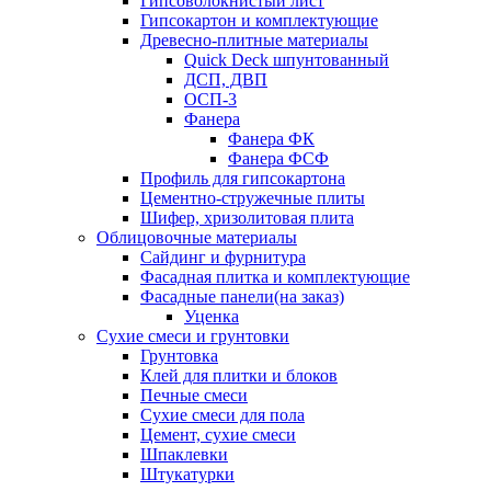
Гипсоволокнистый лист
Гипсокартон и комплектующие
Древесно-плитные материалы
Quick Deck шпунтованный
ДСП, ДВП
ОСП-3
Фанера
Фанера ФК
Фанера ФСФ
Профиль для гипсокартона
Цементно-стружечные плиты
Шифер, хризолитовая плита
Облицовочные материалы
Сайдинг и фурнитура
Фасадная плитка и комплектующие
Фасадные панели(на заказ)
Уценка
Сухие смеси и грунтовки
Грунтовка
Клей для плитки и блоков
Печные смеси
Сухие смеси для пола
Цемент, сухие смеси
Шпаклевки
Штукатурки