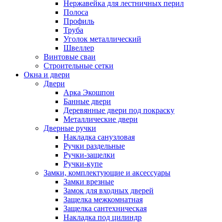
Нержавейка для лестничных перил
Полоса
Профиль
Труба
Уголок металлический
Швеллер
Винтовые сваи
Строительные сетки
Окна и двери
Двери
Арка Экошпон
Банные двери
Деревянные двери под покраску
Металлические двери
Дверные ручки
Накладка санузловая
Ручки раздельные
Ручки-защелки
Ручки-купе
Замки, комплектующие и аксессуары
Замки врезные
Замок для входных дверей
Защелка межкомнатная
Защелка сантехническая
Накладка под цилиндр