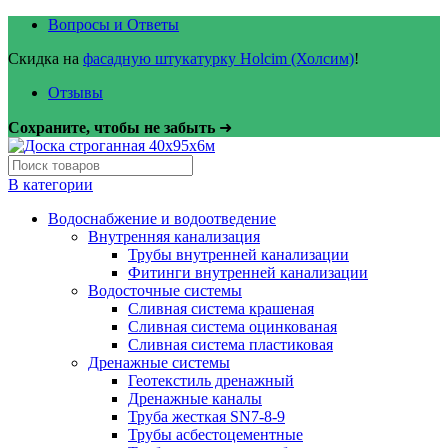
Вопросы и Ответы
Скидка на
фасадную штукатурку Holcim (Холсим)
!
Отзывы
Сохраните, чтобы не забыть
➜
В категории
Водоснабжение и водоотведение
Внутренняя канализация
Трубы внутренней канализации
Фитинги внутренней канализации
Водосточные системы
Сливная система крашеная
Сливная система оцинкованая
Сливная система пластиковая
Дренажные системы
Геотекстиль дренажный
Дренажные каналы
Труба жесткая SN7-8-9
Трубы асбестоцементные