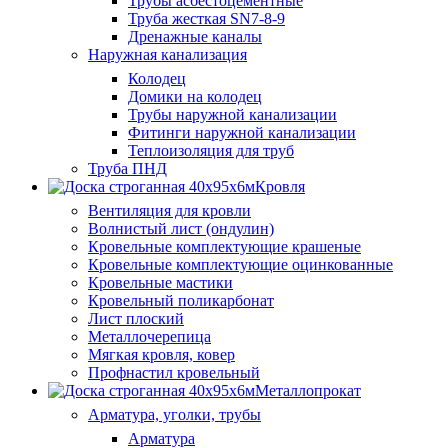
Трубы асбестоцементные
Труба жесткая SN7-8-9
Дренажные каналы
Наружная канализация
Колодец
Домики на колодец
Трубы наружной канализации
Фитинги наружной канализации
Теплоизоляция для труб
Труба ПНД
Кровля
Вентиляция для кровли
Волнистый лист (ондулин)
Кровельные комплектующие крашеные
Кровельные комплектующие оцинкованные
Кровельные мастики
Кровельный поликарбонат
Лист плоский
Металлочерепица
Мягкая кровля, ковер
Профнастил кровельный
Металлопрокат
Арматура, уголки, трубы
Арматура