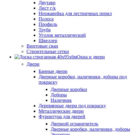
Двутавр
Лист г/к
Нержавейка для лестничных перил
Полоса
Профиль
Труба
Уголок металлический
Швеллер
Винтовые сваи
Строительные сетки
Окна и двери
Двери
Банные двери
Дверные коробки, наличники, доборы под
покраску
Дверные коробки
Доборы
Наличник
Деревянные двери под покраску
Металлические двери
Фурнитура для дверей
Дверной ограничитель
Дверные коробки, наличники, доборы
Экошпон