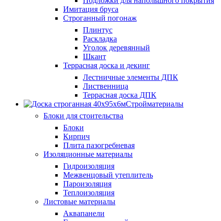
Подложки для напольшного покрытия
Имитация бруса
Строганный погонаж
Плинтус
Раскладка
Уголок деревянный
Шкант
Террасная доска и декинг
Лестничные элементы ДПК
Лиственница
Террасная доска ДПК
Стройматериалы
Блоки для стоительства
Блоки
Кирпич
Плита пазогребневая
Изоляционные материалы
Гидроизоляция
Межвенцовый утеплитель
Пароизоляция
Теплоизоляция
Листовые материалы
Аквапанели