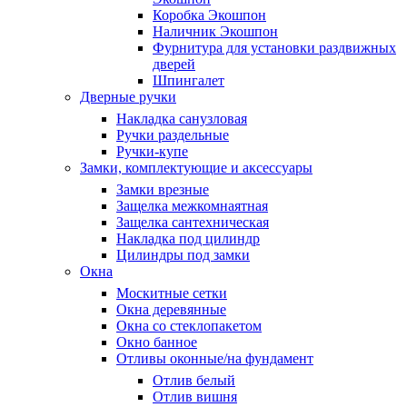
Коробка Экошпон
Наличник Экошпон
Фурнитура для установки раздвижных
дверей
Шпингалет
Дверные ручки
Накладка санузловая
Ручки раздельные
Ручки-купе
Замки, комплектующие и аксессуары
Замки врезные
Защелка межкомнаятная
Защелка сантехническая
Накладка под цилиндр
Цилиндры под замки
Окна
Москитные сетки
Окна деревянные
Окна со стеклопакетом
Окно банное
Отливы оконные/на фундамент
Отлив белый
Отлив вишня