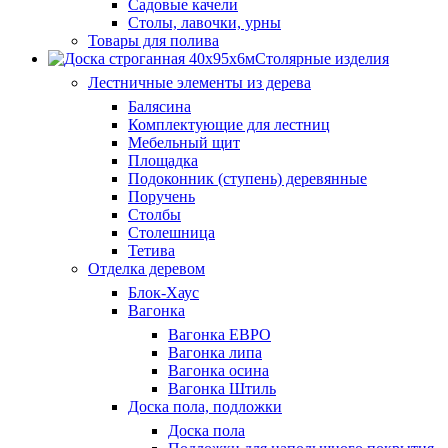
Садовые качели
Столы, лавочки, урны
Товары для полива
Столярные изделия
Лестничные элементы из дерева
Балясина
Комплектующие для лестниц
Мебельный щит
Площадка
Подоконник (ступень) деревянные
Поручень
Столбы
Столешница
Тетива
Отделка деревом
Блок-Хаус
Вагонка
Вагонка ЕВРО
Вагонка липа
Вагонка осина
Вагонка Штиль
Доска пола, подложки
Доска пола