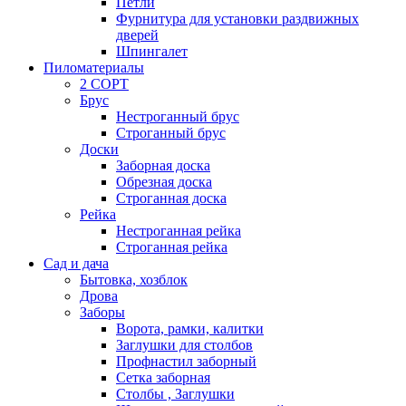
Петли
Фурнитура для установки раздвижных
дверей
Шпингалет
Пиломатериалы
2 СОРТ
Брус
Нестроганный брус
Строганный брус
Доски
Заборная доска
Обрезная доска
Строганная доска
Рейка
Нестроганная рейка
Строганная рейка
Сад и дача
Бытовка, хозблок
Дрова
Заборы
Ворота, рамки, калитки
Заглушки для столбов
Профнастил заборный
Сетка заборная
Столбы , Заглушки