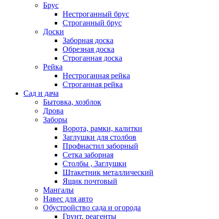
Брус
Нестроганный брус
Строганный брус
Доски
Заборная доска
Обрезная доска
Строганная доска
Рейка
Нестроганная рейка
Строганная рейка
Сад и дача
Бытовка, хозблок
Дрова
Заборы
Ворота, рамки, калитки
Заглушки для столбов
Профнастил заборный
Сетка заборная
Столбы , Заглушки
Штакетник металлический
Ящик почтовый
Мангалы
Навес для авто
Обустройство сада и огорода
Грунт, реагенты