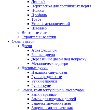
Лист г/к
Нержавейка для лестничных перил
Полоса
Профиль
Труба
Уголок металлический
Швеллер
Винтовые сваи
Строительные сетки
Окна и двери
Двери
Арка Экошпон
Банные двери
Деревянные двери под покраску
Металлические двери
Дверные ручки
Накладка санузловая
Ручки раздельные
Ручки-защелки
Ручки-купе
Замки, комплектующие и аксессуары
Замки врезные
Замок для входных дверей
Защелка межкомнатная
Защелка сантехническая