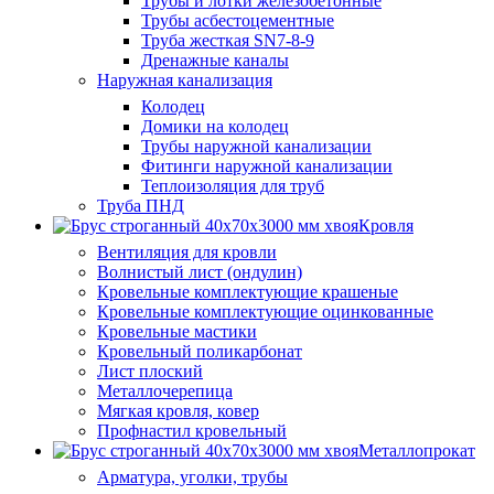
Трубы и лотки железобетонные
Трубы асбестоцементные
Труба жесткая SN7-8-9
Дренажные каналы
Наружная канализация
Колодец
Домики на колодец
Трубы наружной канализации
Фитинги наружной канализации
Теплоизоляция для труб
Труба ПНД
Кровля
Вентиляция для кровли
Волнистый лист (ондулин)
Кровельные комплектующие крашеные
Кровельные комплектующие оцинкованные
Кровельные мастики
Кровельный поликарбонат
Лист плоский
Металлочерепица
Мягкая кровля, ковер
Профнастил кровельный
Металлопрокат
Арматура, уголки, трубы