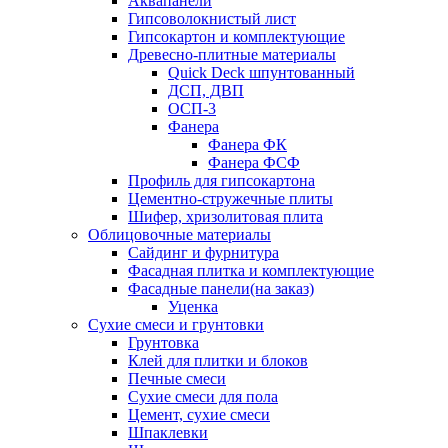
Аквапанели
Гипсоволокнистый лист
Гипсокартон и комплектующие
Древесно-плитные материалы
Quick Deck шпунтованный
ДСП, ДВП
ОСП-3
Фанера
Фанера ФК
Фанера ФСФ
Профиль для гипсокартона
Цементно-стружечные плиты
Шифер, хризолитовая плита
Облицовочные материалы
Сайдинг и фурнитура
Фасадная плитка и комплектующие
Фасадные панели(на заказ)
Уценка
Сухие смеси и грунтовки
Грунтовка
Клей для плитки и блоков
Печные смеси
Сухие смеси для пола
Цемент, сухие смеси
Шпаклевки