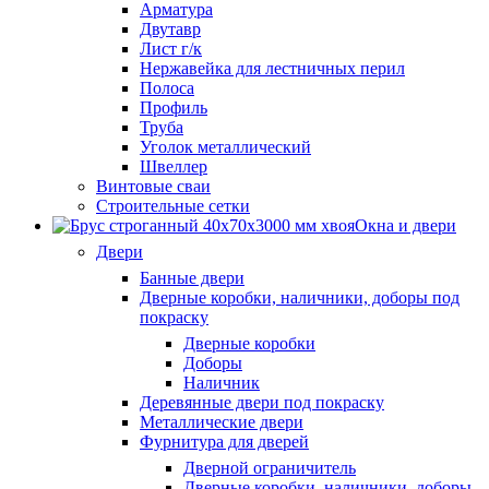
Арматура
Двутавр
Лист г/к
Нержавейка для лестничных перил
Полоса
Профиль
Труба
Уголок металлический
Швеллер
Винтовые сваи
Строительные сетки
Окна и двери
Двери
Банные двери
Дверные коробки, наличники, доборы под
покраску
Дверные коробки
Доборы
Наличник
Деревянные двери под покраску
Металлические двери
Фурнитура для дверей
Дверной ограничитель
Дверные коробки, наличники, доборы