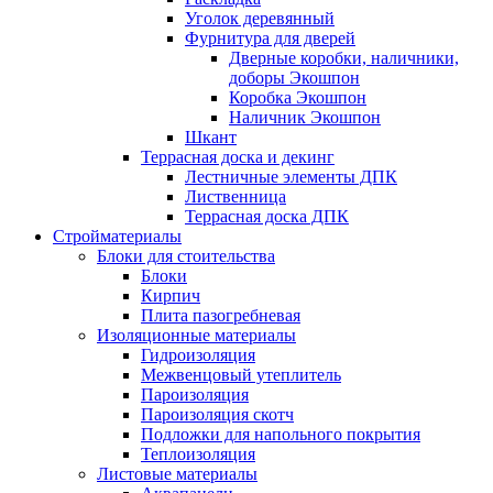
Уголок деревянный
Фурнитура для дверей
Дверные коробки, наличники,
доборы Экошпон
Коробка Экошпон
Наличник Экошпон
Шкант
Террасная доска и декинг
Лестничные элементы ДПК
Лиственница
Террасная доска ДПК
Стройматериалы
Блоки для стоительства
Блоки
Кирпич
Плита пазогребневая
Изоляционные материалы
Гидроизоляция
Межвенцовый утеплитель
Пароизоляция
Пароизоляция скотч
Подложки для напольного покрытия
Теплоизоляция
Листовые материалы