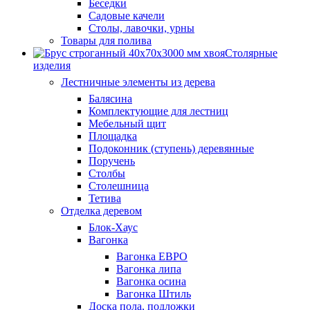
Беседки
Садовые качели
Столы, лавочки, урны
Товары для полива
Столярные
изделия
Лестничные элементы из дерева
Балясина
Комплектующие для лестниц
Мебельный щит
Площадка
Подоконник (ступень) деревянные
Поручень
Столбы
Столешница
Тетива
Отделка деревом
Блок-Хаус
Вагонка
Вагонка ЕВРО
Вагонка липа
Вагонка осина
Вагонка Штиль
Доска пола, подложки