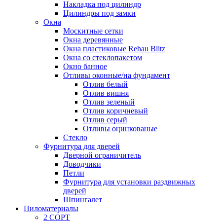
Накладка под цилиндр
Цилиндры под замки
Окна
Москитные сетки
Окна деревянные
Окна пластиковые Rehau Blitz
Окна со стеклопакетом
Окно банное
Отливы оконные/на фундамент
Отлив белый
Отлив вишня
Отлив зеленый
Отлив коричневый
Отлив серый
Отливы оцинкованые
Стекло
Фурнитура для дверей
Дверной ограничитель
Доводчики
Петли
Фурнитура для установки раздвижных
дверей
Шпингалет
Пиломатериалы
2 СОРТ