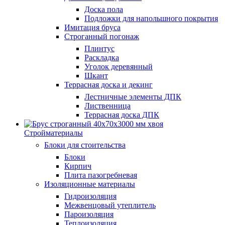
Доска пола
Подложки для напольшного покрытия
Имитация бруса
Строганный погонаж
Плинтус
Раскладка
Уголок деревянный
Шкант
Террасная доска и декинг
Лестничные элементы ДПК
Лиственница
Террасная доска ДПК
Стройматериалы
Блоки для стоительства
Блоки
Кирпич
Плита пазогребневая
Изоляционные материалы
Гидроизоляция
Межвенцовый утеплитель
Пароизоляция
Теплоизоляция