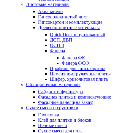
Листовые материалы
Аквапанели
Гипсоволокнистый лист
Гипсокартон и комплектующие
Древесно-плитные материалы
Quick Deck шпунтованный
ДСП, ДВП
ОСП-3
Фанера
Фанера ФК
Фанера ФСФ
Профиль для гипсокартона
Цементно-стружечные плиты
Шифер, хризолитовая плита
Облицовочные материалы
Сайдинг и фурнитура
Фасадная плитка и комплектующие
Фасадные панели(на заказ)
Сухие смеси и грунтовки
Грунтовка
Клей для плитки и блоков
Печные смеси
Сухие смеси для пола