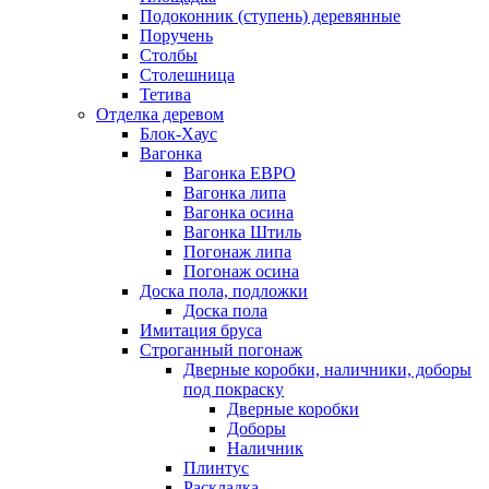
Подоконник (ступень) деревянные
Поручень
Столбы
Столешница
Тетива
Отделка деревом
Блок-Хаус
Вагонка
Вагонка ЕВРО
Вагонка липа
Вагонка осина
Вагонка Штиль
Погонаж липа
Погонаж осина
Доска пола, подложки
Доска пола
Имитация бруса
Строганный погонаж
Дверные коробки, наличники, доборы
под покраску
Дверные коробки
Доборы
Наличник
Плинтус
Раскладка