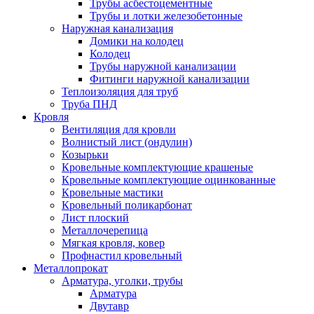
Трубы асбестоцементные
Трубы и лотки железобетонные
Наружная канализация
Домики на колодец
Колодец
Трубы наружной канализации
Фитинги наружной канализации
Теплоизоляция для труб
Труба ПНД
Кровля
Вентиляция для кровли
Волнистый лист (ондулин)
Козырьки
Кровельные комплектующие крашеные
Кровельные комплектующие оцинкованные
Кровельные мастики
Кровельный поликарбонат
Лист плоский
Металлочерепица
Мягкая кровля, ковер
Профнастил кровельный
Металлопрокат
Арматура, уголки, трубы
Арматура
Двутавр