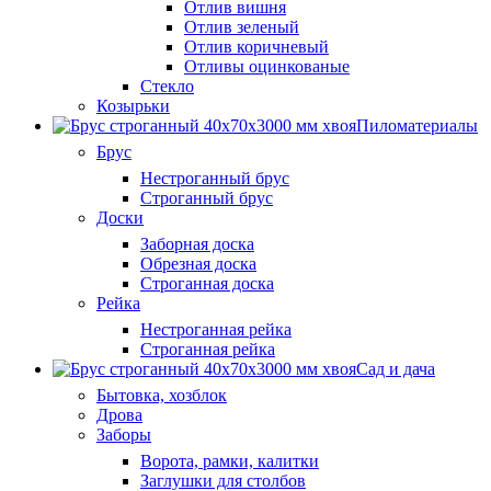
Отлив вишня
Отлив зеленый
Отлив коричневый
Отливы оцинкованые
Стекло
Козырьки
Пиломатериалы
Брус
Нестроганный брус
Строганный брус
Доски
Заборная доска
Обрезная доска
Строганная доска
Рейка
Нестроганная рейка
Строганная рейка
Сад и дача
Бытовка, хозблок
Дрова
Заборы
Ворота, рамки, калитки
Заглушки для столбов