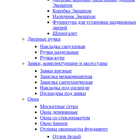
Экошпон
Коробка Экошпон
Наличник Экошпон
Фурнитура для установки раздвижных
дверей
Шпингалет
Дверные ручки
Накладка санузловая
Ручки раздельные
Ручки-купе
Замки, комплектующие и аксессуары
Замки врезные
Защелка межкомнаятная
Защелка сантехническая
Накладка под цилиндр
Цилиндры под замки
Окна
Москитные сетки
Окна деревянные
Окна со стеклопакетом
Окно банное
Отливы оконные/на фундамент
Отлив белый