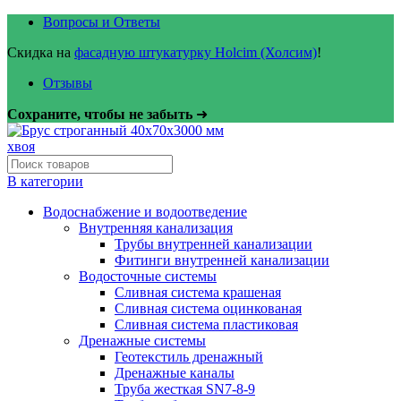
Вопросы и Ответы
Скидка на
фасадную штукатурку Holcim (Холсим)
!
Отзывы
Сохраните, чтобы не забыть
➜
В категории
Водоснабжение и водоотведение
Внутренняя канализация
Трубы внутренней канализации
Фитинги внутренней канализации
Водосточные системы
Сливная система крашеная
Сливная система оцинкованая
Сливная система пластиковая
Дренажные системы
Геотекстиль дренажный
Дренажные каналы
Труба жесткая SN7-8-9