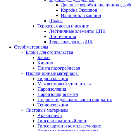
Дверные коробки, наличники, до
Коробка Экошпон
Наличник Экошпон
Шкант
Террасная доска и декинг
Лестничные элементы ДПК
Лиственница
Террасная доска ДПК
Стройматериалы
Блоки для стоительства
Блоки
Кирпич
Плита пазогребневая
Изоляционные материалы
Гидроизоляция
Межвенцовый утеплитель
Пароизоляция
Пароизоляция скотч
Подложки для напольного покрытия
Теплоизоляция
Листовые материалы
Аквапанели
Гипсоволокнистый лист
Гипсокартон и комплектующие