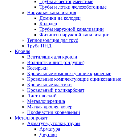
Трубы асбестоцементные
Трубы и лотки железобетонные
Наружная канализация
Домики на колодец
Колодец
Трубы наружной канализации
Фитинги наружной канализации
Теплоизоляция для труб
Труба ПНД
Кровля
Вентиляция для кровли
Волнистый лист (ондулин)
Козырьки
Кровельные комплектующие крашеные
Кровельные комплектующие оцинкованные
Кровельные мастики
Кровельный поликарбонат
Лист плоский
Металлочерепица
Мягкая кровля, ковер
Профнастил кровельный
Металлопрокат
Арматура, уголки, трубы
Арматура
Двутавр