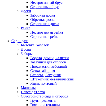
Нестроганный брус
Строганный брус
Доски
Заборная доска
Обрезная доска
Строганная доска
Рейка
Нестроганная рейка
Строганная рейка
Сад и дача
Бытовка, хозблок
Дрова
Заборы
Ворота, рамки, калитки
Заглушки для столбов
Профнастил заборный
Сетка заборная
Столбы , Заглушки
Штакетник металлический
Ящик почтовый
Мангалы
Навес для авто
Обустройство сада и огорода
Грунт, реагенты
Грядки и теплицы