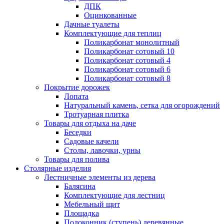
ДПК
Оцинкованные
Дачные туалеты
Комплектующие для теплиц
Поликарбонат монолитный
Поликарбонат сотовый 10
Поликарбонат сотовый 4
Поликарбонат сотовый 6
Поликарбонат сотовый 8
Покрытие дорожек
Лопата
Натуральный камень, сетка для огорождений
Тротуарная плитка
Товары для отдыха на даче
Беседки
Садовые качели
Столы, лавочки, урны
Товары для полива
Столярные изделия
Лестничные элементы из дерева
Балясина
Комплектующие для лестниц
Мебельный щит
Площадка
Подоконник (ступень) деревянные