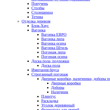
Поручень
Столбы
Столешница
Тетива
Отделка деревом
Блок-Хаус
Вагонка
Вагонка ЕВРО
Вагонка липа
Вагонка осина
Вагонка Штиль
Погонаж липа
Погонаж осина
Доска пола, подложки
Доска пола
Имитация бруса
Строганный погонаж
Дверные коробки, наличники, доборы п
Дверные коробки
Доборы
Наличник
Плинтус
Раскладка
Уголок деревянный
Фурнитура для дверей