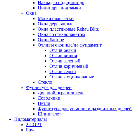
Накладка под цилиндр
Цилиндры под замки
Окна
Москитные сетки
Окна деревянные
Окна пластиковые Rehau Blitz
Окна со стеклопакетом
Окно банное
Отливы оконные/на фундамент
Отлив белый
Отлив вишня
Отлив зеленый
Отлив коричневый
Отлив серый
Отливы оцинкованые
Стекло
Фурнитура для дверей
Дверной ограничитель
Доводчики
Петли
Фурнитура для установки раздвижных дверей
Шпингалет
Пиломатериалы
2 СОРТ
Брус