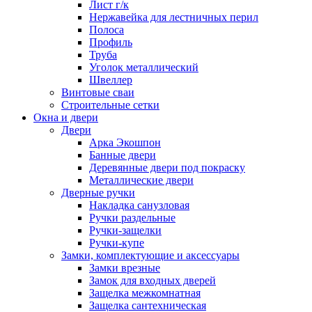
Лист г/к
Нержавейка для лестничных перил
Полоса
Профиль
Труба
Уголок металлический
Швеллер
Винтовые сваи
Строительные сетки
Окна и двери
Двери
Арка Экошпон
Банные двери
Деревянные двери под покраску
Металлические двери
Дверные ручки
Накладка санузловая
Ручки раздельные
Ручки-защелки
Ручки-купе
Замки, комплектующие и аксессуары
Замки врезные
Замок для входных дверей
Защелка межкомнатная
Защелка сантехническая