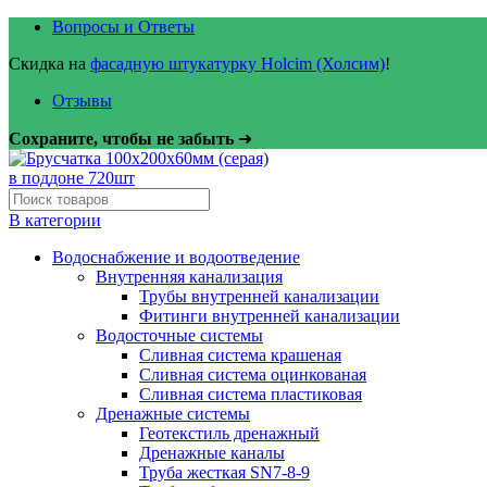
Вопросы и Ответы
Скидка на
фасадную штукатурку Holcim (Холсим)
!
Отзывы
Сохраните, чтобы не забыть
➜
В категории
Водоснабжение и водоотведение
Внутренняя канализация
Трубы внутренней канализации
Фитинги внутренней канализации
Водосточные системы
Сливная система крашеная
Сливная система оцинкованая
Сливная система пластиковая
Дренажные системы
Геотекстиль дренажный
Дренажные каналы
Труба жесткая SN7-8-9