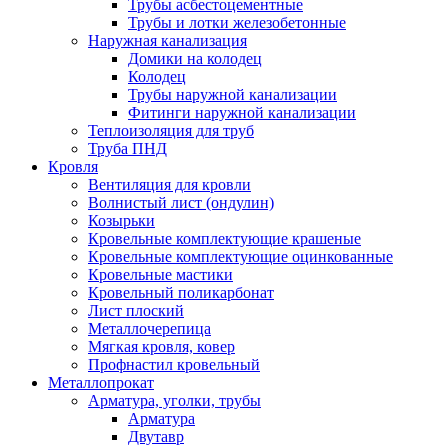
Трубы асбестоцементные
Трубы и лотки железобетонные
Наружная канализация
Домики на колодец
Колодец
Трубы наружной канализации
Фитинги наружной канализации
Теплоизоляция для труб
Труба ПНД
Кровля
Вентиляция для кровли
Волнистый лист (ондулин)
Козырьки
Кровельные комплектующие крашеные
Кровельные комплектующие оцинкованные
Кровельные мастики
Кровельный поликарбонат
Лист плоский
Металлочерепица
Мягкая кровля, ковер
Профнастил кровельный
Металлопрокат
Арматура, уголки, трубы
Арматура
Двутавр