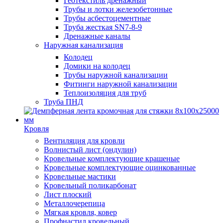
Геотекстиль дренажный
Трубы и лотки железобетонные
Трубы асбестоцементные
Труба жесткая SN7-8-9
Дренажные каналы
Наружная канализация
Колодец
Домики на колодец
Трубы наружной канализации
Фитинги наружной канализации
Теплоизоляция для труб
Труба ПНД
Кровля
Вентиляция для кровли
Волнистый лист (ондулин)
Кровельные комплектующие крашеные
Кровельные комплектующие оцинкованные
Кровельные мастики
Кровельный поликарбонат
Лист плоский
Металлочерепица
Мягкая кровля, ковер
Профнастил кровельный