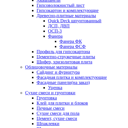
Аквапанели
Гипсоволокнистый лист
Гипсокартон и комплектующие
Древесно-плитные материалы
Quick Deck шпунтованный
ДСП, ДВП
ОСП-3
Фанера
Фанера ФК
Фанера ФСФ
Профиль для гипсокартона
Цементно-стружечные плиты
Шифер, хризолитовая плита
Облицовочные материалы
Сайдинг и фурнитура
Фасадная плитка и комплектующие
Фасадные панели(на заказ)
Уценка
Сухие смеси и грунтовки
Грунтовка
Клей для плитки и блоков
Печные смеси
Сухие смеси для пола
Цемент, сухие смеси
Шпаклевки