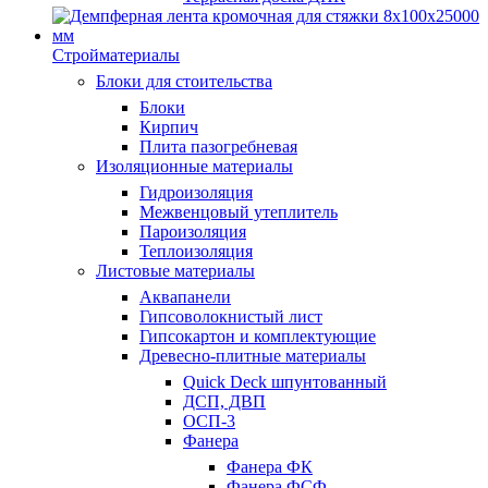
Стройматериалы
Блоки для стоительства
Блоки
Кирпич
Плита пазогребневая
Изоляционные материалы
Гидроизоляция
Межвенцовый утеплитель
Пароизоляция
Теплоизоляция
Листовые материалы
Аквапанели
Гипсоволокнистый лист
Гипсокартон и комплектующие
Древесно-плитные материалы
Quick Deck шпунтованный
ДСП, ДВП
ОСП-3
Фанера
Фанера ФК
Фанера ФСФ