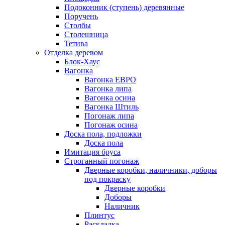
Подоконник (ступень) деревянные
Поручень
Столбы
Столешница
Тетива
Отделка деревом
Блок-Хаус
Вагонка
Вагонка ЕВРО
Вагонка липа
Вагонка осина
Вагонка Штиль
Погонаж липа
Погонаж осина
Доска пола, подложки
Доска пола
Имитация бруса
Строганный погонаж
Дверные коробки, наличники, доборы
под покраску
Дверные коробки
Доборы
Наличник
Плинтус
Раскладка