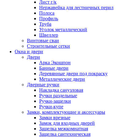
Лист г/к
Нержавейка для лестничных перил
Полоса
Профиль
Труба
Уголок металлический
Швеллер
Винтовые сваи
Строительные сетки
Окна и двери
Двери
Арка Экошпон
Банные двери
Деревянные двери под покраску
Металлические двери
Дверные ручки
Накладка санузловая
Ручки раздельные
Ручки-защелки
Ручки-купе
Замки, комплектующие и аксессуары
Замки врезные
Замок для входных дверей
Защелка межкомнатная
Защелка сантехническая