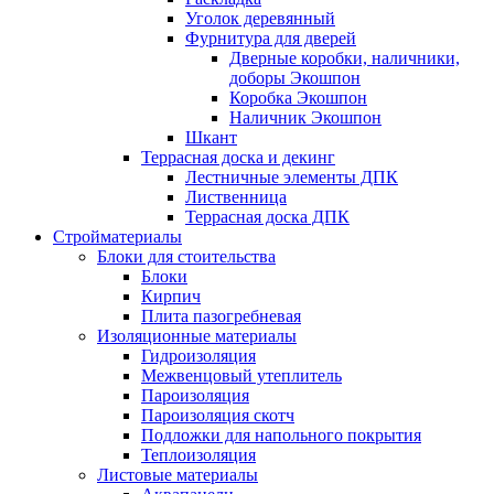
Уголок деревянный
Фурнитура для дверей
Дверные коробки, наличники,
доборы Экошпон
Коробка Экошпон
Наличник Экошпон
Шкант
Террасная доска и декинг
Лестничные элементы ДПК
Лиственница
Террасная доска ДПК
Стройматериалы
Блоки для стоительства
Блоки
Кирпич
Плита пазогребневая
Изоляционные материалы
Гидроизоляция
Межвенцовый утеплитель
Пароизоляция
Пароизоляция скотч
Подложки для напольного покрытия
Теплоизоляция
Листовые материалы