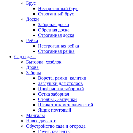
Брус
Нестроганный брус
Строганный брус
Доски
Заборная доска
Обрезная доска
Строганная доска
Рейка
Нестроганная рейка
Строганная рейка
Сад и дача
Бытовка, хозблок
Дрова
Заборы
Ворота, рамки, калитки
Заглушки для столбов
Профнастил заборный
Сетка заборная
Столбы , Заглушки
Штакетник металлический
Ящик почтовый
Мангалы
Навес для авто
Обустройство сада и огорода
Грунт, реагенты