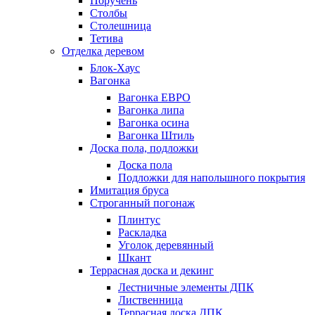
Поручень
Столбы
Столешница
Тетива
Отделка деревом
Блок-Хаус
Вагонка
Вагонка ЕВРО
Вагонка липа
Вагонка осина
Вагонка Штиль
Доска пола, подложки
Доска пола
Подложки для напольшного покрытия
Имитация бруса
Строганный погонаж
Плинтус
Раскладка
Уголок деревянный
Шкант
Террасная доска и декинг
Лестничные элементы ДПК
Лиственница
Террасная доска ДПК