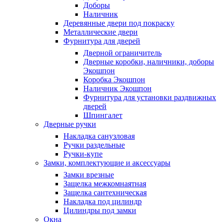
Доборы
Наличник
Деревянные двери под покраску
Металлические двери
Фурнитура для дверей
Дверной ограничитель
Дверные коробки, наличники, доборы
Экошпон
Коробка Экошпон
Наличник Экошпон
Фурнитура для установки раздвижных
дверей
Шпингалет
Дверные ручки
Накладка санузловая
Ручки раздельные
Ручки-купе
Замки, комплектующие и аксессуары
Замки врезные
Защелка межкомнаятная
Защелка сантехническая
Накладка под цилиндр
Цилиндры под замки
Окна