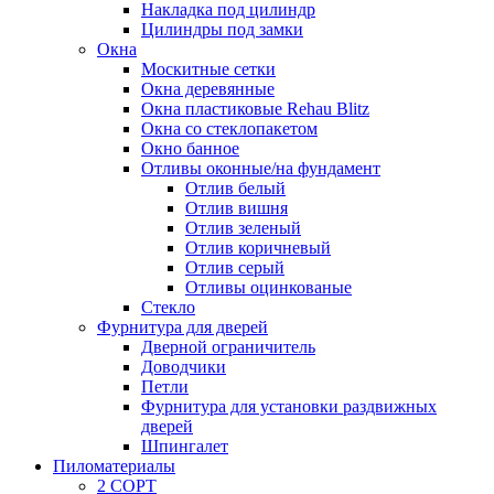
Накладка под цилиндр
Цилиндры под замки
Окна
Москитные сетки
Окна деревянные
Окна пластиковые Rehau Blitz
Окна со стеклопакетом
Окно банное
Отливы оконные/на фундамент
Отлив белый
Отлив вишня
Отлив зеленый
Отлив коричневый
Отлив серый
Отливы оцинкованые
Стекло
Фурнитура для дверей
Дверной ограничитель
Доводчики
Петли
Фурнитура для установки раздвижных
дверей
Шпингалет
Пиломатериалы
2 СОРТ