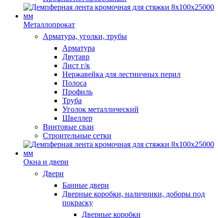
Металлопрокат
Арматура, уголки, трубы
Арматура
Двутавр
Лист г/к
Нержавейка для лестничных перил
Полоса
Профиль
Труба
Уголок металлический
Швеллер
Винтовые сваи
Строительные сетки
Окна и двери
Двери
Банные двери
Дверные коробки, наличники, доборы под
покраску
Дверные коробки