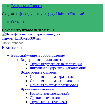
Вопросы и Ответы
Скидка на
фасадную штукатурку Holcim (Холсим)
!
Отзывы
Сохраните, чтобы не забыть
➜
В категории
Водоснабжение и водоотведение
Внутренняя канализация
Трубы внутренней канализации
Фитинги внутренней канализации
Водосточные системы
Сливная система крашеная
Сливная система оцинкованая
Сливная система пластиковая
Дренажные системы
Геотекстиль дренажный
Дренажные каналы
Труба жесткая SN7-8-9