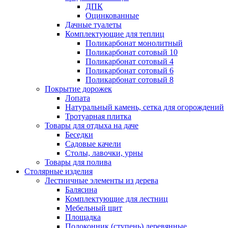
ДПК
Оцинкованные
Дачные туалеты
Комплектующие для теплиц
Поликарбонат монолитный
Поликарбонат сотовый 10
Поликарбонат сотовый 4
Поликарбонат сотовый 6
Поликарбонат сотовый 8
Покрытие дорожек
Лопата
Натуральный камень, сетка для огорождений
Тротуарная плитка
Товары для отдыха на даче
Беседки
Садовые качели
Столы, лавочки, урны
Товары для полива
Столярные изделия
Лестничные элементы из дерева
Балясина
Комплектующие для лестниц
Мебельный щит
Площадка
Подоконник (ступень) деревянные