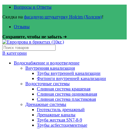
Вопросы и Ответы
Скидка на
фасадную штукатурку Holcim (Холсим)
!
Отзывы
Сохраните, чтобы не забыть
➜
В категории
Водоснабжение и водоотведение
Внутренняя канализация
Трубы внутренней канализации
Фитинги внутренней канализации
Водосточные системы
Сливная система крашеная
Сливная система оцинкованая
Сливная система пластиковая
Дренажные системы
Геотекстиль дренажный
Дренажные каналы
Труба жесткая SN7-8-9
Трубы асбестоцементные