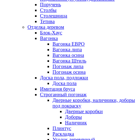
Поручень
Столбы
Столешница
Тетива
Отделка деревом
Блок-Хаус
Вагонка
Вагонка ЕВРО
Вагонка липа
Вагонка осина
Вагонка Штиль
Погонаж липа
Погонаж осина
Доска пола, подложки
Доска пола
Имитация бруса
Строганный погонаж
Дверные коробки, наличники, доборы
под покраску
Дверные коробки
Доборы
Наличник
Плинтус
Раскладка
Уголок деревянный