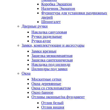
Коробка Экошпон
Наличник Экошпон
Фурнитура для установки раздвижных
дверей
Шпингалет
Дверные ручки
Накладка санузловая
Ручки раздельные
Ручки-купе
Замки, комплектующие и аксессуары
Замки врезные
Защелка межкомнаятная
Защелка сантехническая
Накладка под цилиндр
Цилиндры под замки
Окна
Москитные сетки
Окна деревянные
Окна со стеклопакетом
Окно банное
Отливы оконные/на фундамент
Отлив белый
Отлив вишня