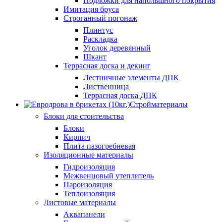
Подложки для напольшного покрытия
Имитация бруса
Строганный погонаж
Плинтус
Раскладка
Уголок деревянный
Шкант
Террасная доска и декинг
Лестничные элементы ДПК
Лиственница
Террасная доска ДПК
Стройматериалы
Блоки для стоительства
Блоки
Кирпич
Плита пазогребневая
Изоляционные материалы
Гидроизоляция
Межвенцовый утеплитель
Пароизоляция
Теплоизоляция
Листовые материалы
Аквапанели