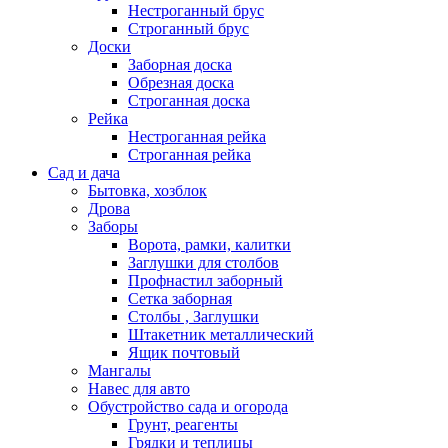
Нестроганный брус
Строганный брус
Доски
Заборная доска
Обрезная доска
Строганная доска
Рейка
Нестроганная рейка
Строганная рейка
Сад и дача
Бытовка, хозблок
Дрова
Заборы
Ворота, рамки, калитки
Заглушки для столбов
Профнастил заборный
Сетка заборная
Столбы , Заглушки
Штакетник металлический
Ящик почтовый
Мангалы
Навес для авто
Обустройство сада и огорода
Грунт, реагенты
Грядки и теплицы