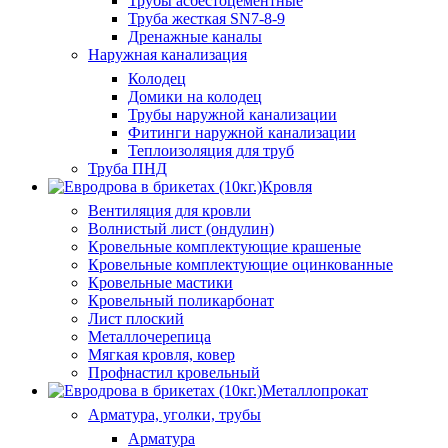
Трубы асбестоцементные
Труба жесткая SN7-8-9
Дренажные каналы
Наружная канализация
Колодец
Домики на колодец
Трубы наружной канализации
Фитинги наружной канализации
Теплоизоляция для труб
Труба ПНД
Кровля
Вентиляция для кровли
Волнистый лист (ондулин)
Кровельные комплектующие крашеные
Кровельные комплектующие оцинкованные
Кровельные мастики
Кровельный поликарбонат
Лист плоский
Металлочерепица
Мягкая кровля, ковер
Профнастил кровельный
Металлопрокат
Арматура, уголки, трубы
Арматура