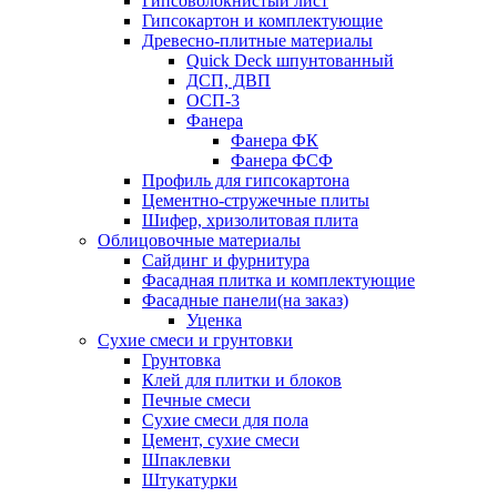
Гипсоволокнистый лист
Гипсокартон и комплектующие
Древесно-плитные материалы
Quick Deck шпунтованный
ДСП, ДВП
ОСП-3
Фанера
Фанера ФК
Фанера ФСФ
Профиль для гипсокартона
Цементно-стружечные плиты
Шифер, хризолитовая плита
Облицовочные материалы
Сайдинг и фурнитура
Фасадная плитка и комплектующие
Фасадные панели(на заказ)
Уценка
Сухие смеси и грунтовки
Грунтовка
Клей для плитки и блоков
Печные смеси
Сухие смеси для пола
Цемент, сухие смеси
Шпаклевки
Штукатурки