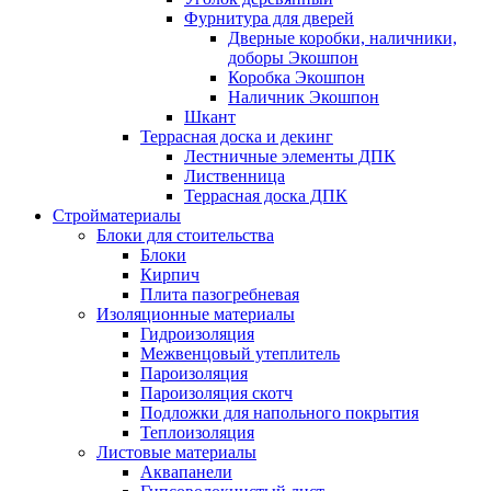
Фурнитура для дверей
Дверные коробки, наличники,
доборы Экошпон
Коробка Экошпон
Наличник Экошпон
Шкант
Террасная доска и декинг
Лестничные элементы ДПК
Лиственница
Террасная доска ДПК
Стройматериалы
Блоки для стоительства
Блоки
Кирпич
Плита пазогребневая
Изоляционные материалы
Гидроизоляция
Межвенцовый утеплитель
Пароизоляция
Пароизоляция скотч
Подложки для напольного покрытия
Теплоизоляция
Листовые материалы
Аквапанели