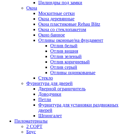
Цилиндры под замки
Окна
Москитные сетки
Окна деревянные
Окна пластиковые Rehau Blitz
Окна со стеклопакетом
Окно банное
Отливы оконные/на фундамент
Отлив белый
Отлив вишня
Отлив зеленый
Отлив коричневый
Отлив серый
Отливы оцинкованые
Стекло
Фурнитура для дверей
Дверной ограничитель
Доводчики
Петли
Фурнитура для установки раздвижных
дверей
Шпингалет
Пиломатериалы
2 СОРТ
Брус