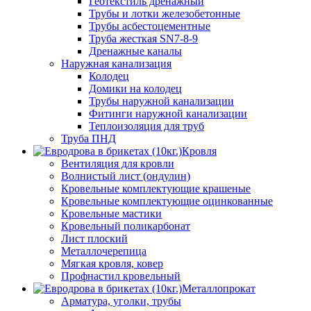
Геотекстиль дренажный
Трубы и лотки железобетонные
Трубы асбестоцементные
Труба жесткая SN7-8-9
Дренажные каналы
Наружная канализация
Колодец
Домики на колодец
Трубы наружной канализации
Фитинги наружной канализации
Теплоизоляция для труб
Труба ПНД
Кровля
Вентиляция для кровли
Волнистый лист (ондулин)
Кровельные комплектующие крашеные
Кровельные комплектующие оцинкованные
Кровельные мастики
Кровельный поликарбонат
Лист плоский
Металлочерепица
Мягкая кровля, ковер
Профнастил кровельный
Металлопрокат
Арматура, уголки, трубы