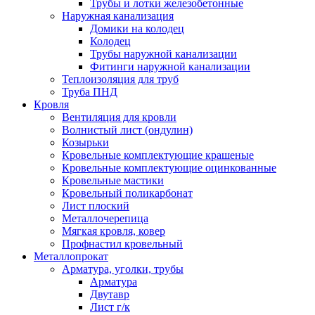
Трубы и лотки железобетонные
Наружная канализация
Домики на колодец
Колодец
Трубы наружной канализации
Фитинги наружной канализации
Теплоизоляция для труб
Труба ПНД
Кровля
Вентиляция для кровли
Волнистый лист (ондулин)
Козырьки
Кровельные комплектующие крашеные
Кровельные комплектующие оцинкованные
Кровельные мастики
Кровельный поликарбонат
Лист плоский
Металлочерепица
Мягкая кровля, ковер
Профнастил кровельный
Металлопрокат
Арматура, уголки, трубы
Арматура
Двутавр
Лист г/к