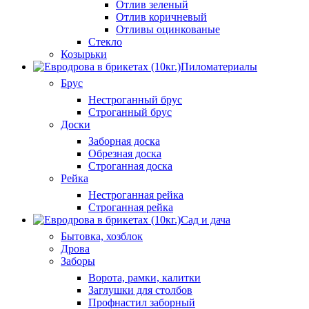
Отлив зеленый
Отлив коричневый
Отливы оцинкованые
Стекло
Козырьки
Пиломатериалы
Брус
Нестроганный брус
Строганный брус
Доски
Заборная доска
Обрезная доска
Строганная доска
Рейка
Нестроганная рейка
Строганная рейка
Сад и дача
Бытовка, хозблок
Дрова
Заборы
Ворота, рамки, калитки
Заглушки для столбов
Профнастил заборный