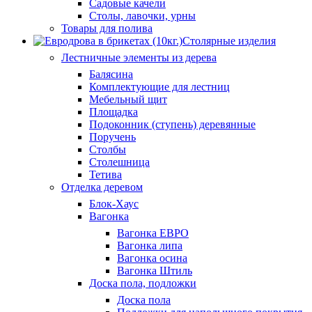
Садовые качели
Столы, лавочки, урны
Товары для полива
Столярные изделия
Лестничные элементы из дерева
Балясина
Комплектующие для лестниц
Мебельный щит
Площадка
Подоконник (ступень) деревянные
Поручень
Столбы
Столешница
Тетива
Отделка деревом
Блок-Хаус
Вагонка
Вагонка ЕВРО
Вагонка липа
Вагонка осина
Вагонка Штиль
Доска пола, подложки
Доска пола