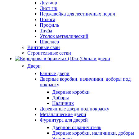
Двутавр
Лист г/к
Нержавейка для лестничных перил
Полоса
Профиль
Труба
Уголок металлический
Швеллер
Винтовые сваи
Строительные сетки
Окна и двери
Двери
Банные двери
Дверные коробки, наличники, доборы под
покраску
Дверные коробки
Доборы
Наличник
Деревянные двери под покраску
Металлические двери
Фурнитура для дверей
Дверной ограничитель
Дверные коробки, наличники, доборы
Экошпон