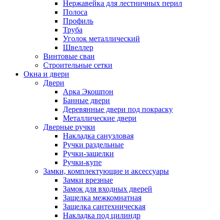
Нержавейка для лестничных перил
Полоса
Профиль
Труба
Уголок металлический
Швеллер
Винтовые сваи
Строительные сетки
Окна и двери
Двери
Арка Экошпон
Банные двери
Деревянные двери под покраску
Металлические двери
Дверные ручки
Накладка санузловая
Ручки раздельные
Ручки-защелки
Ручки-купе
Замки, комплектующие и аксессуары
Замки врезные
Замок для входных дверей
Защелка межкомнатная
Защелка сантехническая
Накладка под цилиндр