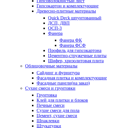
Гипсоволокнистый лист
Гипсокартон и комплектующие
Древесно-плитные материалы
Quick Deck шпунтованный
ДСП, ДВП
ОСП-3
Фанера
Фанера ФК
Фанера ФСФ
Профиль для гипсокартона
Цементно-стружечные плиты
Шифер, хризолитовая плита
Облицовочные материалы
Сайдинг и фурнитура
Фасадная плитка и комплектующие
Фасадные панели(на заказ)
Сухие смеси и грунтовки
Грунтовка
Клей для плитки и блоков
Печные смеси
Сухие смеси для пола
Цемент, сухие смеси
Шпаклевки
Штукатурки