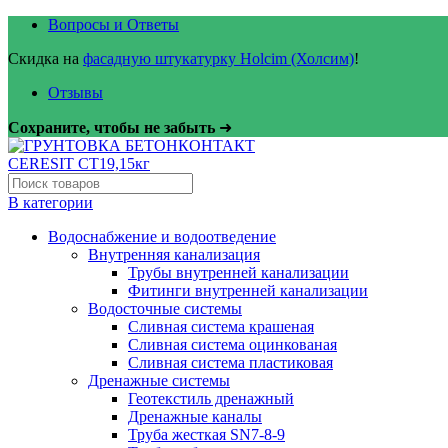
Вопросы и Ответы
Скидка на
фасадную штукатурку Holcim (Холсим)
!
Отзывы
Сохраните, чтобы не забыть
➜
В категории
Водоснабжение и водоотведение
Внутренняя канализация
Трубы внутренней канализации
Фитинги внутренней канализации
Водосточные системы
Сливная система крашеная
Сливная система оцинкованая
Сливная система пластиковая
Дренажные системы
Геотекстиль дренажный
Дренажные каналы
Труба жесткая SN7-8-9