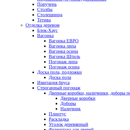
Поручень
Столбы
Столешница
Тетива
Отделка деревом
Блок-Хаус
Вагонка
Вагонка ЕВРО
Вагонка липа
Вагонка осина
Вагонка Штиль
Погонаж липа
Погонаж осина
Доска пола, подложки
Доска пола
Имитация бруса
Строганный погонаж
Дверные коробки, наличники, доборы п
Дверные коробки
Доборы
Наличник
Плинтус
Раскладка
Уголок деревянный
Фурнитура для дверей