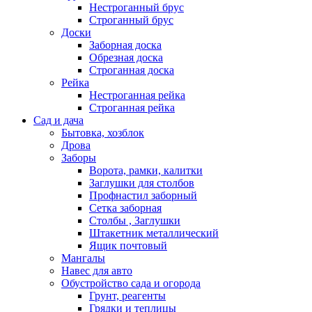
Нестроганный брус
Строганный брус
Доски
Заборная доска
Обрезная доска
Строганная доска
Рейка
Нестроганная рейка
Строганная рейка
Сад и дача
Бытовка, хозблок
Дрова
Заборы
Ворота, рамки, калитки
Заглушки для столбов
Профнастил заборный
Сетка заборная
Столбы , Заглушки
Штакетник металлический
Ящик почтовый
Мангалы
Навес для авто
Обустройство сада и огорода
Грунт, реагенты
Грядки и теплицы