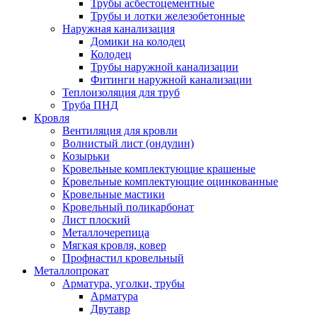
Трубы асбестоцементные
Трубы и лотки железобетонные
Наружная канализация
Домики на колодец
Колодец
Трубы наружной канализации
Фитинги наружной канализации
Теплоизоляция для труб
Труба ПНД
Кровля
Вентиляция для кровли
Волнистый лист (ондулин)
Козырьки
Кровельные комплектующие крашеные
Кровельные комплектующие оцинкованные
Кровельные мастики
Кровельный поликарбонат
Лист плоский
Металлочерепица
Мягкая кровля, ковер
Профнастил кровельный
Металлопрокат
Арматура, уголки, трубы
Арматура
Двутавр