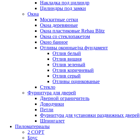
Накладка под цилиндр
Цилиндры под замки
Окна
Москитные сетки
Окна деревянные
Окна пластиковые Rehau Blitz
Окна со стеклопакетом
Окно банное
Отливы оконные/на фундамент
Отлив белый
Отлив вишня
Отлив зеленый
Отлив коричневый
Отлив серый
Отливы оцинкованые
Стекло
Фурнитура для дверей
Дверной ограничитель
Доводчики
Петли
Фурнитура для установки раздвижных дверей
Шпингалет
Пиломатериалы
2 СОРТ
Брус