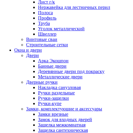
Лист г/к
Нержавейка для лестничных перил
Полоса
Профиль
Труба
Уголок металлический
Швеллер
Винтовые сваи
Строительные сетки
Окна и двери
Двери
Арка Экошпон
Банные двери
Деревянные двери под покраску
Металлические двери
Дверные ручки
Накладка санузловая
Ручки раздельные
Ручки-защелки
Ручки-купе
Замки, комплектующие и аксессуары
Замки врезные
Замок для входных дверей
Защелка межкомнатная
Защелка сантехническая