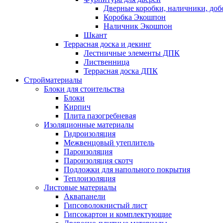
Дверные коробки, наличники, до
Коробка Экошпон
Наличник Экошпон
Шкант
Террасная доска и декинг
Лестничные элементы ДПК
Лиственница
Террасная доска ДПК
Стройматериалы
Блоки для стоительства
Блоки
Кирпич
Плита пазогребневая
Изоляционные материалы
Гидроизоляция
Межвенцовый утеплитель
Пароизоляция
Пароизоляция скотч
Подложки для напольного покрытия
Теплоизоляция
Листовые материалы
Аквапанели
Гипсоволокнистый лист
Гипсокартон и комплектующие