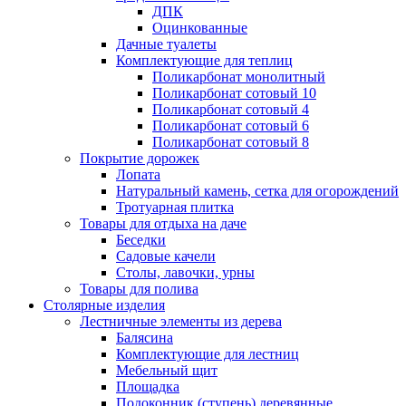
ДПК
Оцинкованные
Дачные туалеты
Комплектующие для теплиц
Поликарбонат монолитный
Поликарбонат сотовый 10
Поликарбонат сотовый 4
Поликарбонат сотовый 6
Поликарбонат сотовый 8
Покрытие дорожек
Лопата
Натуральный камень, сетка для огорождений
Тротуарная плитка
Товары для отдыха на даче
Беседки
Садовые качели
Столы, лавочки, урны
Товары для полива
Столярные изделия
Лестничные элементы из дерева
Балясина
Комплектующие для лестниц
Мебельный щит
Площадка
Подоконник (ступень) деревянные