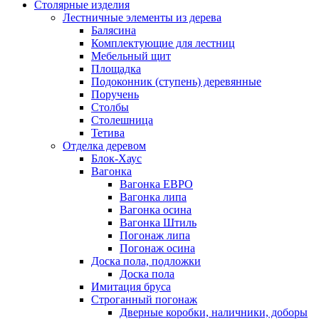
Столярные изделия
Лестничные элементы из дерева
Балясина
Комплектующие для лестниц
Мебельный щит
Площадка
Подоконник (ступень) деревянные
Поручень
Столбы
Столешница
Тетива
Отделка деревом
Блок-Хаус
Вагонка
Вагонка ЕВРО
Вагонка липа
Вагонка осина
Вагонка Штиль
Погонаж липа
Погонаж осина
Доска пола, подложки
Доска пола
Имитация бруса
Строганный погонаж
Дверные коробки, наличники, доборы