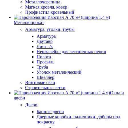
Металлочерепица
Мягкая кровля, ковер
Профнастил кровельный
Металлопрокат
Арматура, уголки, трубы
Арматура
Двутавр
Лист г/к
Нержавейка для лестничных перил
Полоса
Профиль
Труба
Уголок металлический
Швеллер
Винтовые сваи
Строительные сетки
Окна и
двери
Двери
Банные двери
Дверные коробки, наличники, доборы под
покраску