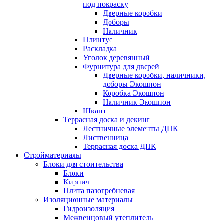
под покраску
Дверные коробки
Доборы
Наличник
Плинтус
Раскладка
Уголок деревянный
Фурнитура для дверей
Дверные коробки, наличники,
доборы Экошпон
Коробка Экошпон
Наличник Экошпон
Шкант
Террасная доска и декинг
Лестничные элементы ДПК
Лиственница
Террасная доска ДПК
Стройматериалы
Блоки для стоительства
Блоки
Кирпич
Плита пазогребневая
Изоляционные материалы
Гидроизоляция
Межвенцовый утеплитель