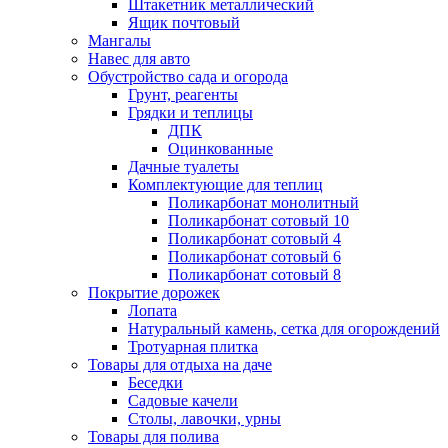
Штакетник металлический
Ящик почтовый
Мангалы
Навес для авто
Обустройство сада и огорода
Грунт, реагенты
Грядки и теплицы
ДПК
Оцинкованные
Дачные туалеты
Комплектующие для теплиц
Поликарбонат монолитный
Поликарбонат сотовый 10
Поликарбонат сотовый 4
Поликарбонат сотовый 6
Поликарбонат сотовый 8
Покрытие дорожек
Лопата
Натуральный камень, сетка для огорождений
Тротуарная плитка
Товары для отдыха на даче
Беседки
Садовые качели
Столы, лавочки, урны
Товары для полива