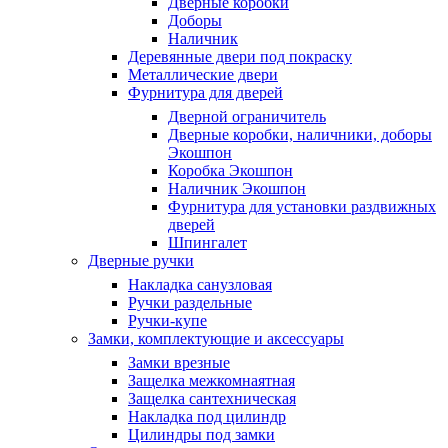
Дверные коробки
Доборы
Наличник
Деревянные двери под покраску
Металлические двери
Фурнитура для дверей
Дверной ограничитель
Дверные коробки, наличники, доборы
Экошпон
Коробка Экошпон
Наличник Экошпон
Фурнитура для установки раздвижных
дверей
Шпингалет
Дверные ручки
Накладка санузловая
Ручки раздельные
Ручки-купе
Замки, комплектующие и аксессуары
Замки врезные
Защелка межкомнаятная
Защелка сантехническая
Накладка под цилиндр
Цилиндры под замки