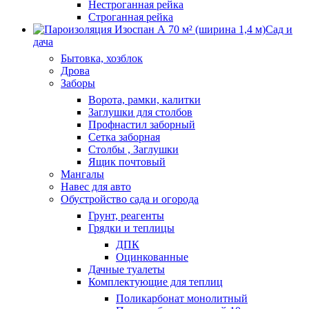
Нестроганная рейка
Строганная рейка
Сад и
дача
Бытовка, хозблок
Дрова
Заборы
Ворота, рамки, калитки
Заглушки для столбов
Профнастил заборный
Сетка заборная
Столбы , Заглушки
Ящик почтовый
Мангалы
Навес для авто
Обустройство сада и огорода
Грунт, реагенты
Грядки и теплицы
ДПК
Оцинкованные
Дачные туалеты
Комплектующие для теплиц
Поликарбонат монолитный