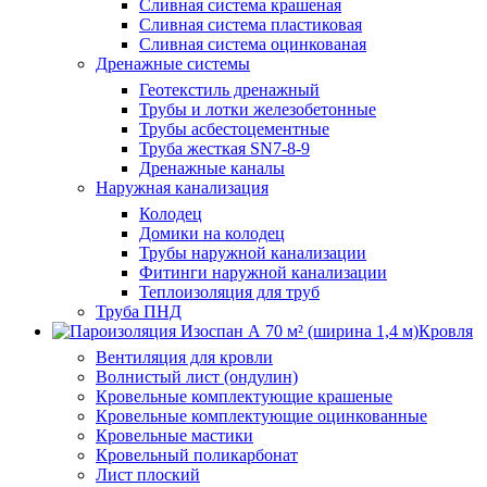
Сливная система крашеная
Сливная система пластиковая
Сливная система оцинкованая
Дренажные системы
Геотекстиль дренажный
Трубы и лотки железобетонные
Трубы асбестоцементные
Труба жесткая SN7-8-9
Дренажные каналы
Наружная канализация
Колодец
Домики на колодец
Трубы наружной канализации
Фитинги наружной канализации
Теплоизоляция для труб
Труба ПНД
Кровля
Вентиляция для кровли
Волнистый лист (ондулин)
Кровельные комплектующие крашеные
Кровельные комплектующие оцинкованные
Кровельные мастики
Кровельный поликарбонат
Лист плоский