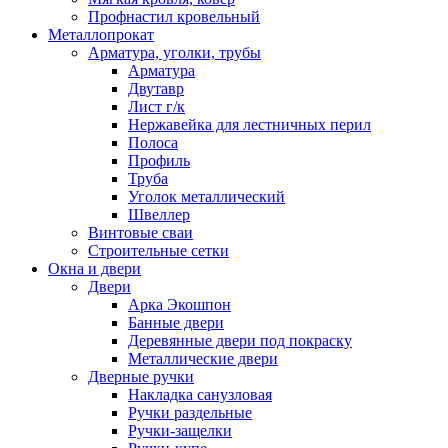
Профнастил кровельный
Металлопрокат
Арматура, уголки, трубы
Арматура
Двутавр
Лист г/к
Нержавейка для лестничных перил
Полоса
Профиль
Труба
Уголок металлический
Швеллер
Винтовые сваи
Строительные сетки
Окна и двери
Двери
Арка Экошпон
Банные двери
Деревянные двери под покраску
Металлические двери
Дверные ручки
Накладка санузловая
Ручки раздельные
Ручки-защелки