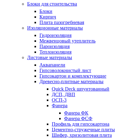
Блоки для стоительства
Блоки
Кирпич
Плита пазогребневая
Изоляционные материалы
Гидроизоляция
Межвенцовый утеплитель
Пароизоляция
Теплоизоляция
Листовые материалы
Аквапанели
Гипсоволокнистый лист
Гипсокартон и комплектующие
Древесно-плитные материалы
Quick Deck шпунтованный
ДСП, ДВП
ОСП-3
Фанера
Фанера ФК
Фанера ФСФ
Профиль для гипсокартона
Цементно-стружечные плиты
Шифер, хризолитовая плита