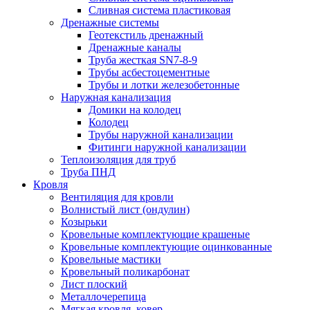
Сливная система пластиковая
Дренажные системы
Геотекстиль дренажный
Дренажные каналы
Труба жесткая SN7-8-9
Трубы асбестоцементные
Трубы и лотки железобетонные
Наружная канализация
Домики на колодец
Колодец
Трубы наружной канализации
Фитинги наружной канализации
Теплоизоляция для труб
Труба ПНД
Кровля
Вентиляция для кровли
Волнистый лист (ондулин)
Козырьки
Кровельные комплектующие крашеные
Кровельные комплектующие оцинкованные
Кровельные мастики
Кровельный поликарбонат
Лист плоский
Металлочерепица
Мягкая кровля, ковер