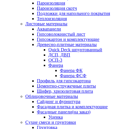
Пароизоляция
Пароизоляция скотч
Подложки для напольного покрытия
Теплоизоляция
Листовые материалы
Аквапанели
Гипсоволокнистый лист
Гипсокартон и комплектующие
Древесно-плитные материалы
Quick Deck шпунтованный
ДСП, ДВП
ОСП-3
Фанера
Фанера ФК
Фанера ФСФ
Профиль для гипсокартона
Цементно-стружечные плиты
Шифер, хризолитовая плита
Облицовочные материалы
Сайдинг и фурнитура
Фасадная плитка и комплектующие
Фасадные панели(на заказ)
Уценка
Сухие смеси и грунтовки
Грунтовка