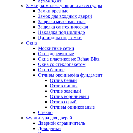
Ручки-купе
Замки, комплектующие и аксессуары
Замки врезные
Замок для входных дверей
Защелка межкомнатная
Защелка сантехническая
Накладка под цилиндр
Цилиндры под замки
Окна
Москитные сетки
Окна деревянные
Окна пластиковые Rehau Blitz
Окна со стеклопакетом
Окно банное
Отливы оконные/на фундамент
Отлив белый
Отлив вишня
Отлив зеленый
Отлив коричневый
Отлив серый
Отливы оцинкованые
Стекло
Фурнитура для дверей
Дверной ограничитель
Доводчики