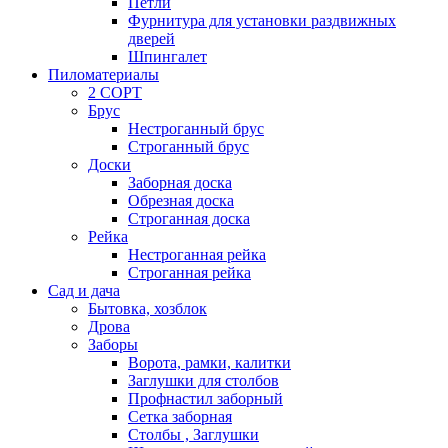
Петли
Фурнитура для установки раздвижных
дверей
Шпингалет
Пиломатериалы
2 СОРТ
Брус
Нестроганный брус
Строганный брус
Доски
Заборная доска
Обрезная доска
Строганная доска
Рейка
Нестроганная рейка
Строганная рейка
Сад и дача
Бытовка, хозблок
Дрова
Заборы
Ворота, рамки, калитки
Заглушки для столбов
Профнастил заборный
Сетка заборная
Столбы , Заглушки