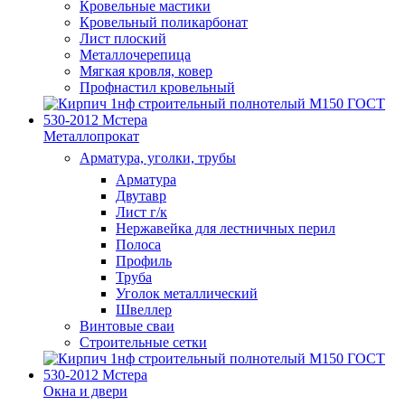
Кровельные мастики
Кровельный поликарбонат
Лист плоский
Металлочерепица
Мягкая кровля, ковер
Профнастил кровельный
Металлопрокат
Арматура, уголки, трубы
Арматура
Двутавр
Лист г/к
Нержавейка для лестничных перил
Полоса
Профиль
Труба
Уголок металлический
Швеллер
Винтовые сваи
Строительные сетки
Окна и двери