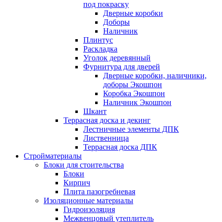
под покраску
Дверные коробки
Доборы
Наличник
Плинтус
Раскладка
Уголок деревянный
Фурнитура для дверей
Дверные коробки, наличники,
доборы Экошпон
Коробка Экошпон
Наличник Экошпон
Шкант
Террасная доска и декинг
Лестничные элементы ДПК
Лиственница
Террасная доска ДПК
Стройматериалы
Блоки для стоительства
Блоки
Кирпич
Плита пазогребневая
Изоляционные материалы
Гидроизоляция
Межвенцовый утеплитель