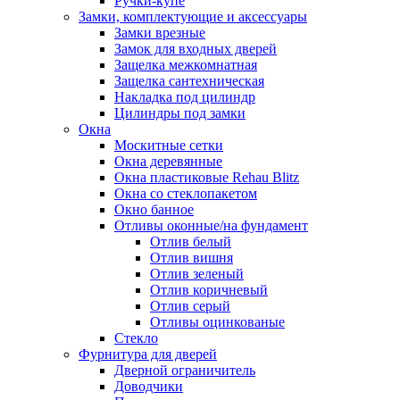
Ручки-купе
Замки, комплектующие и аксессуары
Замки врезные
Замок для входных дверей
Защелка межкомнатная
Защелка сантехническая
Накладка под цилиндр
Цилиндры под замки
Окна
Москитные сетки
Окна деревянные
Окна пластиковые Rehau Blitz
Окна со стеклопакетом
Окно банное
Отливы оконные/на фундамент
Отлив белый
Отлив вишня
Отлив зеленый
Отлив коричневый
Отлив серый
Отливы оцинкованые
Стекло
Фурнитура для дверей
Дверной ограничитель
Доводчики