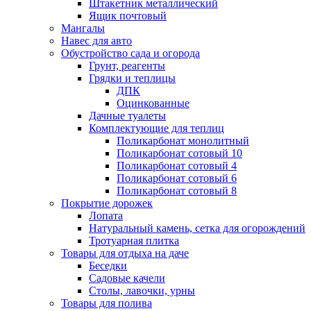
Штакетник металлический
Ящик почтовый
Мангалы
Навес для авто
Обустройство сада и огорода
Грунт, реагенты
Грядки и теплицы
ДПК
Оцинкованные
Дачные туалеты
Комплектующие для теплиц
Поликарбонат монолитный
Поликарбонат сотовый 10
Поликарбонат сотовый 4
Поликарбонат сотовый 6
Поликарбонат сотовый 8
Покрытие дорожек
Лопата
Натуральный камень, сетка для огорождений
Тротуарная плитка
Товары для отдыха на даче
Беседки
Садовые качели
Столы, лавочки, урны
Товары для полива