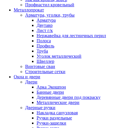
Профнастил кровельный
Металлопрокат
Арматура, уголки, трубы
Арматура
Двутавр
Лист г/к
Нержавейка для лестничных перил
Полоса
Профиль
Труба
Уголок металлический
Швеллер
Винтовые сваи
Строительные сетки
Окна и двери
Двери
Арка Экошпон
Банные двери
Деревянные двери под покраску
Металлические двери
Дверные ручки
Накладка санузловая
Ручки раздельные
Ручки-защелки