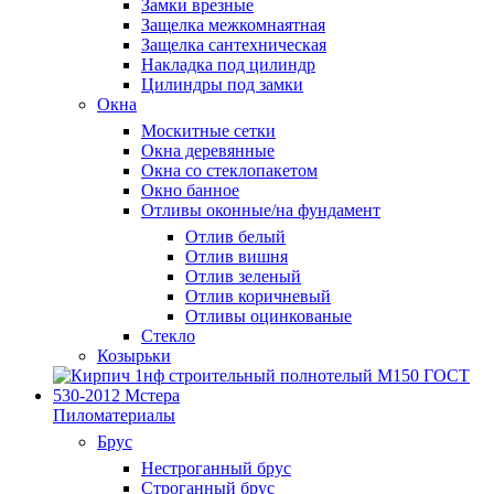
Замки врезные
Защелка межкомнаятная
Защелка сантехническая
Накладка под цилиндр
Цилиндры под замки
Окна
Москитные сетки
Окна деревянные
Окна со стеклопакетом
Окно банное
Отливы оконные/на фундамент
Отлив белый
Отлив вишня
Отлив зеленый
Отлив коричневый
Отливы оцинкованые
Стекло
Козырьки
Пиломатериалы
Брус
Нестроганный брус
Строганный брус