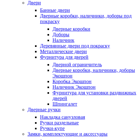
Двери
Банные двери
Дверные коробки, наличники, доборы под
покраску
Дверные коробки
Доборы
Наличник
Деревянные двери под покраску
Металлические двери
Фурнитура для дверей
Дверной ограничитель
Дверные коробки, наличники, доборы
Экошпон
Коробка Экошпон
Наличник Экошпон
Фурнитура для установки раздвижных
дверей
Шпингалет
Дверные ручки
Накладка санузловая
Ручки раздельные
Ручки-купе
Замки, комплектующие и аксессуары