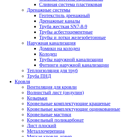
Сливная система пластиковая
Дренажные системы
Геотекстиль дренажный
Дренажные каналы
Труба жесткая SN7-8-9
Трубы асбестоцементные
Трубы и лотки железобетонные
Наружная канализация
Домики на колодец
Колодец
Трубы наружной канализации
Фитинги наружной канализации
Теплоизоляция для труб
Труба ПНД
Кровля
Вентиляция для кровли
Волнистый лист (ондулин)
Козырьки
Кровельные комплектующие крашеные
Кровельные комплектующие оцинкованные
Кровельные мастики
Кровельный поликарбонат
Лист плоский
Металлочерепица
Мягкая кровля, ковер