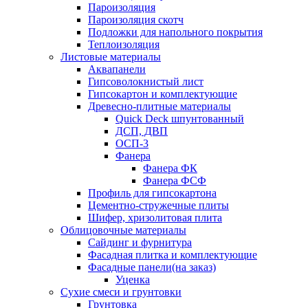
Пароизоляция
Пароизоляция скотч
Подложки для напольного покрытия
Теплоизоляция
Листовые материалы
Аквапанели
Гипсоволокнистый лист
Гипсокартон и комплектующие
Древесно-плитные материалы
Quick Deck шпунтованный
ДСП, ДВП
ОСП-3
Фанера
Фанера ФК
Фанера ФСФ
Профиль для гипсокартона
Цементно-стружечные плиты
Шифер, хризолитовая плита
Облицовочные материалы
Сайдинг и фурнитура
Фасадная плитка и комплектующие
Фасадные панели(на заказ)
Уценка
Сухие смеси и грунтовки
Грунтовка