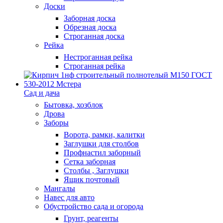
Доски
Заборная доска
Обрезная доска
Строганная доска
Рейка
Нестроганная рейка
Строганная рейка
Сад и дача
Бытовка, хозблок
Дрова
Заборы
Ворота, рамки, калитки
Заглушки для столбов
Профнастил заборный
Сетка заборная
Столбы , Заглушки
Ящик почтовый
Мангалы
Навес для авто
Обустройство сада и огорода
Грунт, реагенты