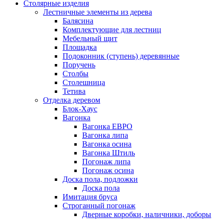
Столярные изделия
Лестничные элементы из дерева
Балясина
Комплектующие для лестниц
Мебельный щит
Площадка
Подоконник (ступень) деревянные
Поручень
Столбы
Столешница
Тетива
Отделка деревом
Блок-Хаус
Вагонка
Вагонка ЕВРО
Вагонка липа
Вагонка осина
Вагонка Штиль
Погонаж липа
Погонаж осина
Доска пола, подложки
Доска пола
Имитация бруса
Строганный погонаж
Дверные коробки, наличники, доборы