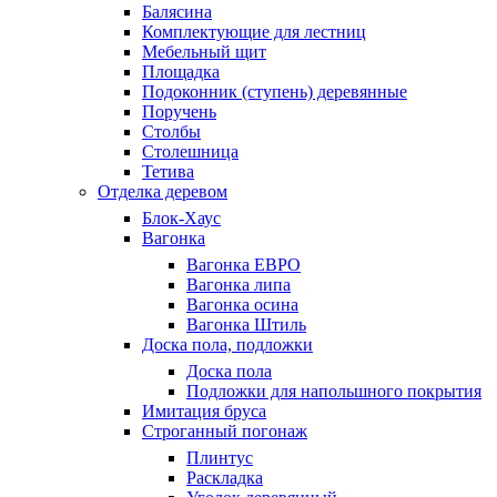
Балясина
Комплектующие для лестниц
Мебельный щит
Площадка
Подоконник (ступень) деревянные
Поручень
Столбы
Столешница
Тетива
Отделка деревом
Блок-Хаус
Вагонка
Вагонка ЕВРО
Вагонка липа
Вагонка осина
Вагонка Штиль
Доска пола, подложки
Доска пола
Подложки для напольшного покрытия
Имитация бруса
Строганный погонаж
Плинтус
Раскладка