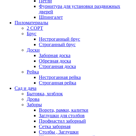
Петли
Фурнитура для установки раздвижных
дверей
Шпингалет
Пиломатериалы
2 СОРТ
Брус
Нестроганный брус
Строганный брус
Доски
Заборная доска
Обрезная доска
Строганная доска
Рейка
Нестроганная рейка
Строганная рейка
Сад и дача
Бытовка, хозблок
Дрова
Заборы
Ворота, рамки, калитки
Заглушки для столбов
Профнастил заборный
Сетка заборная
Столбы , Заглушки