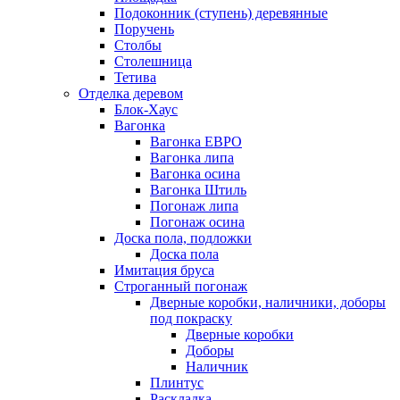
Подоконник (ступень) деревянные
Поручень
Столбы
Столешница
Тетива
Отделка деревом
Блок-Хаус
Вагонка
Вагонка ЕВРО
Вагонка липа
Вагонка осина
Вагонка Штиль
Погонаж липа
Погонаж осина
Доска пола, подложки
Доска пола
Имитация бруса
Строганный погонаж
Дверные коробки, наличники, доборы
под покраску
Дверные коробки
Доборы
Наличник
Плинтус
Раскладка