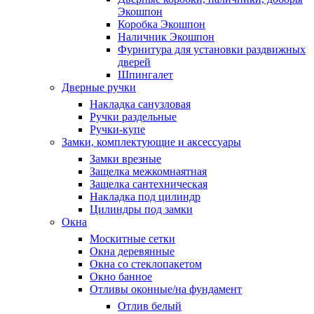
Экошпон
Коробка Экошпон
Наличник Экошпон
Фурнитура для установки раздвижных
дверей
Шпингалет
Дверные ручки
Накладка санузловая
Ручки раздельные
Ручки-купе
Замки, комплектующие и аксессуары
Замки врезные
Защелка межкомнаятная
Защелка сантехническая
Накладка под цилиндр
Цилиндры под замки
Окна
Москитные сетки
Окна деревянные
Окна со стеклопакетом
Окно банное
Отливы оконные/на фундамент
Отлив белый