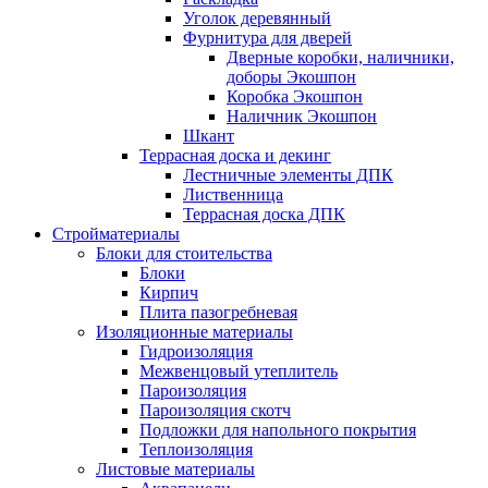
Уголок деревянный
Фурнитура для дверей
Дверные коробки, наличники,
доборы Экошпон
Коробка Экошпон
Наличник Экошпон
Шкант
Террасная доска и декинг
Лестничные элементы ДПК
Лиственница
Террасная доска ДПК
Стройматериалы
Блоки для стоительства
Блоки
Кирпич
Плита пазогребневая
Изоляционные материалы
Гидроизоляция
Межвенцовый утеплитель
Пароизоляция
Пароизоляция скотч
Подложки для напольного покрытия
Теплоизоляция
Листовые материалы