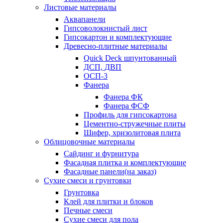
Листовые материалы
Аквапанели
Гипсоволокнистый лист
Гипсокартон и комплектующие
Древесно-плитные материалы
Quick Deck шпунтованный
ДСП, ДВП
ОСП-3
Фанера
Фанера ФК
Фанера ФСФ
Профиль для гипсокартона
Цементно-стружечные плиты
Шифер, хризолитовая плита
Облицовочные материалы
Сайдинг и фурнитура
Фасадная плитка и комплектующие
Фасадные панели(на заказ)
Сухие смеси и грунтовки
Грунтовка
Клей для плитки и блоков
Печные смеси
Сухие смеси для пола