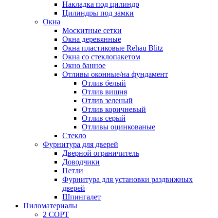
Накладка под цилиндр
Цилиндры под замки
Окна
Москитные сетки
Окна деревянные
Окна пластиковые Rehau Blitz
Окна со стеклопакетом
Окно банное
Отливы оконные/на фундамент
Отлив белый
Отлив вишня
Отлив зеленый
Отлив коричневый
Отлив серый
Отливы оцинкованые
Стекло
Фурнитура для дверей
Дверной ограничитель
Доводчики
Петли
Фурнитура для установки раздвижных
дверей
Шпингалет
Пиломатериалы
2 СОРТ