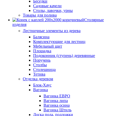
Беседки
Садовые качели
Столы, лавочки, урны
Товары для полива
Столярные
изделия
Лестничные элементы из дерева
Балясина
Комплектующие для лестниц
Мебельный щит
Площадка
Подоконник (ступень) деревянные
Поручень
Столбы
Столешница
Тетива
Отделка деревом
Блок-Хаус
Вагонка
Вагонка ЕВРО
Вагонка липа
Вагонка осина
Вагонка Штиль
Доска пола, подложки