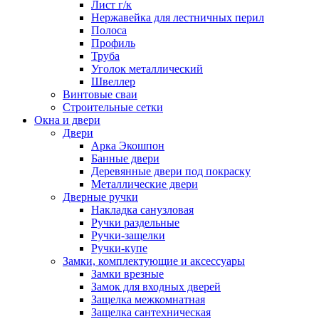
Лист г/к
Нержавейка для лестничных перил
Полоса
Профиль
Труба
Уголок металлический
Швеллер
Винтовые сваи
Строительные сетки
Окна и двери
Двери
Арка Экошпон
Банные двери
Деревянные двери под покраску
Металлические двери
Дверные ручки
Накладка санузловая
Ручки раздельные
Ручки-защелки
Ручки-купе
Замки, комплектующие и аксессуары
Замки врезные
Замок для входных дверей
Защелка межкомнатная
Защелка сантехническая