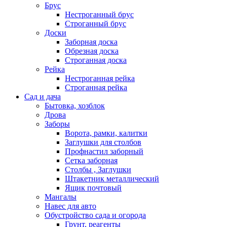
Брус
Нестроганный брус
Строганный брус
Доски
Заборная доска
Обрезная доска
Строганная доска
Рейка
Нестроганная рейка
Строганная рейка
Сад и дача
Бытовка, хозблок
Дрова
Заборы
Ворота, рамки, калитки
Заглушки для столбов
Профнастил заборный
Сетка заборная
Столбы , Заглушки
Штакетник металлический
Ящик почтовый
Мангалы
Навес для авто
Обустройство сада и огорода
Грунт, реагенты