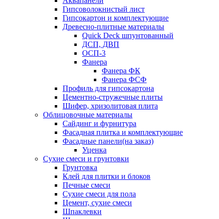
Аквапанели
Гипсоволокнистый лист
Гипсокартон и комплектующие
Древесно-плитные материалы
Quick Deck шпунтованный
ДСП, ДВП
ОСП-3
Фанера
Фанера ФК
Фанера ФСФ
Профиль для гипсокартона
Цементно-стружечные плиты
Шифер, хризолитовая плита
Облицовочные материалы
Сайдинг и фурнитура
Фасадная плитка и комплектующие
Фасадные панели(на заказ)
Уценка
Сухие смеси и грунтовки
Грунтовка
Клей для плитки и блоков
Печные смеси
Сухие смеси для пола
Цемент, сухие смеси
Шпаклевки