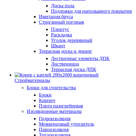
Доска пола
Подложки для напольшного покрытия
Имитация бруса
Строганный погонаж
Плинтус
Раскладка
Уголок деревянный
Шкант
Террасная доска и декинг
Лестничные элементы ДПК
Лиственница
Террасная доска ДПК
Стройматериалы
Блоки для стоительства
Блоки
Кирпич
Плита пазогребневая
Изоляционные материалы
Гидроизоляция
Межвенцовый утеплитель
Пароизоляция
Теплоизоляция