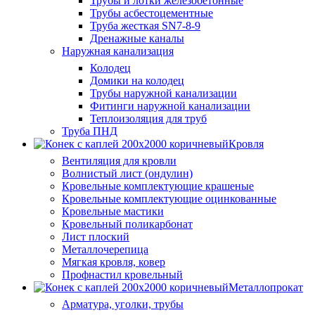
Трубы и лотки железобетонные
Трубы асбестоцементные
Труба жесткая SN7-8-9
Дренажные каналы
Наружная канализация
Колодец
Домики на колодец
Трубы наружной канализации
Фитинги наружной канализации
Теплоизоляция для труб
Труба ПНД
Кровля
Вентиляция для кровли
Волнистый лист (ондулин)
Кровельные комплектующие крашеные
Кровельные комплектующие оцинкованные
Кровельные мастики
Кровельный поликарбонат
Лист плоский
Металлочерепица
Мягкая кровля, ковер
Профнастил кровельный
Металлопрокат
Арматура, уголки, трубы