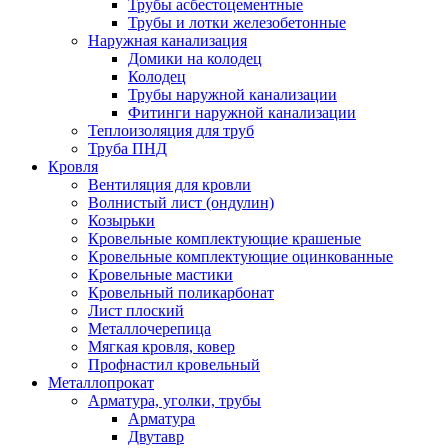
Трубы асбестоцементные
Трубы и лотки железобетонные
Наружная канализация
Домики на колодец
Колодец
Трубы наружной канализации
Фитинги наружной канализации
Теплоизоляция для труб
Труба ПНД
Кровля
Вентиляция для кровли
Волнистый лист (ондулин)
Козырьки
Кровельные комплектующие крашеные
Кровельные комплектующие оцинкованные
Кровельные мастики
Кровельный поликарбонат
Лист плоский
Металлочерепица
Мягкая кровля, ковер
Профнастил кровельный
Металлопрокат
Арматура, уголки, трубы
Арматура
Двутавр