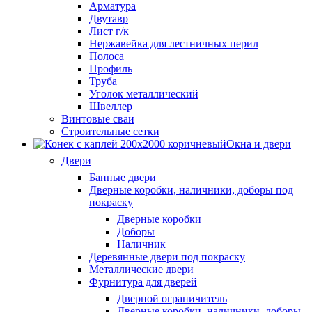
Арматура
Двутавр
Лист г/к
Нержавейка для лестничных перил
Полоса
Профиль
Труба
Уголок металлический
Швеллер
Винтовые сваи
Строительные сетки
Окна и двери
Двери
Банные двери
Дверные коробки, наличники, доборы под
покраску
Дверные коробки
Доборы
Наличник
Деревянные двери под покраску
Металлические двери
Фурнитура для дверей
Дверной ограничитель
Дверные коробки, наличники, доборы