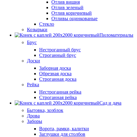
Отлив вишня
Отлив зеленый
Отлив коричневый
Отливы оцинкованые
Стекло
Козырьки
Пиломатериалы
Брус
Нестроганный брус
Строганный брус
Доски
Заборная доска
Обрезная доска
Строганная доска
Рейка
Нестроганная рейка
Строганная рейка
Сад и дача
Бытовка, хозблок
Дрова
Заборы
Ворота, рамки, калитки
Заглушки для столбов