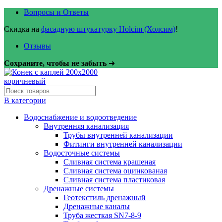
Вопросы и Ответы
Скидка на
фасадную штукатурку Holcim (Холсим)
!
Отзывы
Сохраните, чтобы не забыть
➜
В категории
Водоснабжение и водоотведение
Внутренняя канализация
Трубы внутренней канализации
Фитинги внутренней канализации
Водосточные системы
Сливная система крашеная
Сливная система оцинкованая
Сливная система пластиковая
Дренажные системы
Геотекстиль дренажный
Дренажные каналы
Труба жесткая SN7-8-9