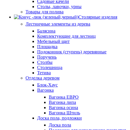
Садовые качели
Столы, лавочки, урны
Товары для полива
Столярные изделия
Лестничные элементы из дерева
Балясина
Комплектующие для лестниц
Мебельный щит
Площадка
Подоконник (ступень) деревянные
Поручень
Столбы
Столешница
Тетива
Отделка деревом
Блок-Хаус
Вагонка
Вагонка ЕВРО
Вагонка липа
Вагонка осина
Вагонка Штиль
Доска пола, подложки
Доска пола