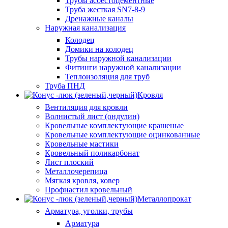
Трубы асбестоцементные
Труба жесткая SN7-8-9
Дренажные каналы
Наружная канализация
Колодец
Домики на колодец
Трубы наружной канализации
Фитинги наружной канализации
Теплоизоляция для труб
Труба ПНД
Кровля
Вентиляция для кровли
Волнистый лист (ондулин)
Кровельные комплектующие крашеные
Кровельные комплектующие оцинкованные
Кровельные мастики
Кровельный поликарбонат
Лист плоский
Металлочерепица
Мягкая кровля, ковер
Профнастил кровельный
Металлопрокат
Арматура, уголки, трубы
Арматура