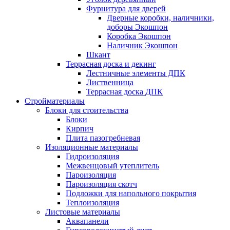
Фурнитура для дверей
Дверные коробки, наличники,
доборы Экошпон
Коробка Экошпон
Наличник Экошпон
Шкант
Террасная доска и декинг
Лестничные элементы ДПК
Лиственница
Террасная доска ДПК
Стройматериалы
Блоки для стоительства
Блоки
Кирпич
Плита пазогребневая
Изоляционные материалы
Гидроизоляция
Межвенцовый утеплитель
Пароизоляция
Пароизоляция скотч
Подложки для напольного покрытия
Теплоизоляция
Листовые материалы
Аквапанели