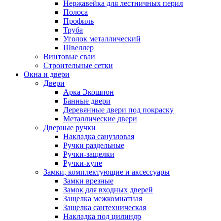
Нержавейка для лестничных перил
Полоса
Профиль
Труба
Уголок металлический
Швеллер
Винтовые сваи
Строительные сетки
Окна и двери
Двери
Арка Экошпон
Банные двери
Деревянные двери под покраску
Металлические двери
Дверные ручки
Накладка санузловая
Ручки раздельные
Ручки-защелки
Ручки-купе
Замки, комплектующие и аксессуары
Замки врезные
Замок для входных дверей
Защелка межкомнатная
Защелка сантехническая
Накладка под цилиндр