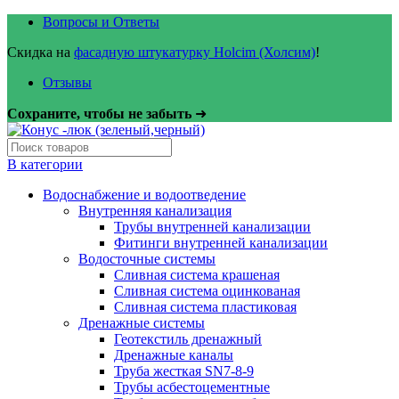
Вопросы и Ответы
Скидка на
фасадную штукатурку Holcim (Холсим)
!
Отзывы
Сохраните, чтобы не забыть
➜
В категории
Водоснабжение и водоотведение
Внутренняя канализация
Трубы внутренней канализации
Фитинги внутренней канализации
Водосточные системы
Сливная система крашеная
Сливная система оцинкованая
Сливная система пластиковая
Дренажные системы
Геотекстиль дренажный
Дренажные каналы
Труба жесткая SN7-8-9
Трубы асбестоцементные