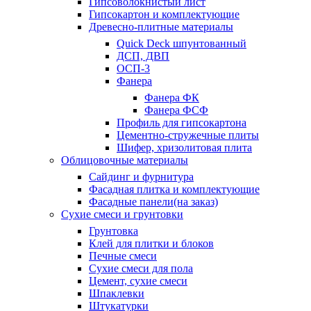
Гипсоволокнистый лист
Гипсокартон и комплектующие
Древесно-плитные материалы
Quick Deck шпунтованный
ДСП, ДВП
ОСП-3
Фанера
Фанера ФК
Фанера ФСФ
Профиль для гипсокартона
Цементно-стружечные плиты
Шифер, хризолитовая плита
Облицовочные материалы
Сайдинг и фурнитура
Фасадная плитка и комплектующие
Фасадные панели(на заказ)
Сухие смеси и грунтовки
Грунтовка
Клей для плитки и блоков
Печные смеси
Сухие смеси для пола
Цемент, сухие смеси
Шпаклевки
Штукатурки