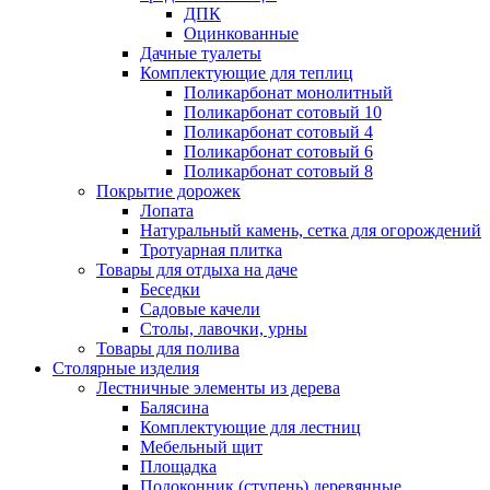
ДПК
Оцинкованные
Дачные туалеты
Комплектующие для теплиц
Поликарбонат монолитный
Поликарбонат сотовый 10
Поликарбонат сотовый 4
Поликарбонат сотовый 6
Поликарбонат сотовый 8
Покрытие дорожек
Лопата
Натуральный камень, сетка для огорождений
Тротуарная плитка
Товары для отдыха на даче
Беседки
Садовые качели
Столы, лавочки, урны
Товары для полива
Столярные изделия
Лестничные элементы из дерева
Балясина
Комплектующие для лестниц
Мебельный щит
Площадка
Подоконник (ступень) деревянные