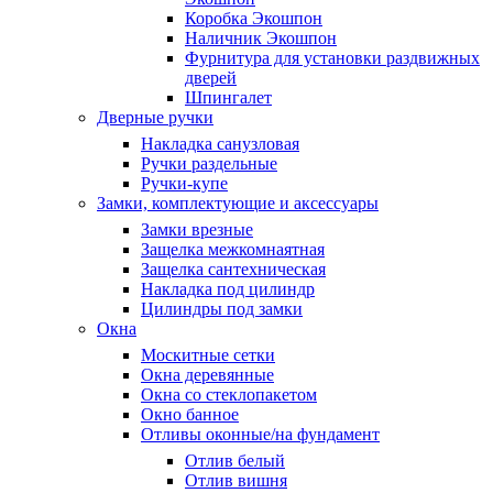
Коробка Экошпон
Наличник Экошпон
Фурнитура для установки раздвижных
дверей
Шпингалет
Дверные ручки
Накладка санузловая
Ручки раздельные
Ручки-купе
Замки, комплектующие и аксессуары
Замки врезные
Защелка межкомнаятная
Защелка сантехническая
Накладка под цилиндр
Цилиндры под замки
Окна
Москитные сетки
Окна деревянные
Окна со стеклопакетом
Окно банное
Отливы оконные/на фундамент
Отлив белый
Отлив вишня