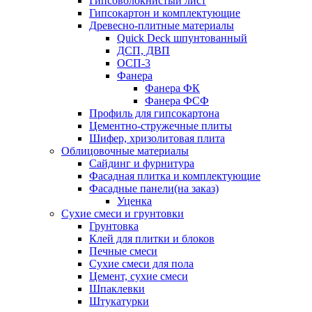
Гипсоволокнистый лист
Гипсокартон и комплектующие
Древесно-плитные материалы
Quick Deck шпунтованный
ДСП, ДВП
ОСП-3
Фанера
Фанера ФК
Фанера ФСФ
Профиль для гипсокартона
Цементно-стружечные плиты
Шифер, хризолитовая плита
Облицовочные материалы
Сайдинг и фурнитура
Фасадная плитка и комплектующие
Фасадные панели(на заказ)
Уценка
Сухие смеси и грунтовки
Грунтовка
Клей для плитки и блоков
Печные смеси
Сухие смеси для пола
Цемент, сухие смеси
Шпаклевки
Штукатурки