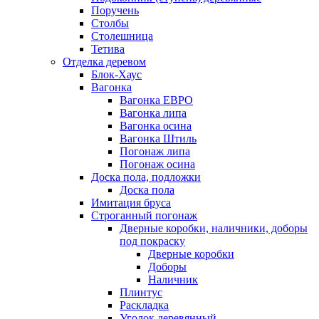
Поручень
Столбы
Столешница
Тетива
Отделка деревом
Блок-Хаус
Вагонка
Вагонка ЕВРО
Вагонка липа
Вагонка осина
Вагонка Штиль
Погонаж липа
Погонаж осина
Доска пола, подложки
Доска пола
Имитация бруса
Строганный погонаж
Дверные коробки, наличники, доборы
под покраску
Дверные коробки
Доборы
Наличник
Плинтус
Раскладка
Уголок деревянный