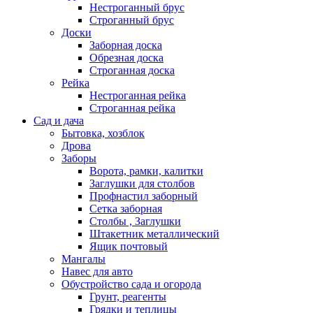
Нестроганный брус
Строганный брус
Доски
Заборная доска
Обрезная доска
Строганная доска
Рейка
Нестроганная рейка
Строганная рейка
Сад и дача
Бытовка, хозблок
Дрова
Заборы
Ворота, рамки, калитки
Заглушки для столбов
Профнастил заборный
Сетка заборная
Столбы , Заглушки
Штакетник металлический
Ящик почтовый
Мангалы
Навес для авто
Обустройство сада и огорода
Грунт, реагенты
Грядки и теплицы