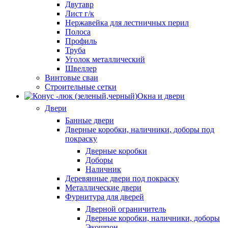
Двутавр
Лист г/к
Нержавейка для лестничных перил
Полоса
Профиль
Труба
Уголок металлический
Швеллер
Винтовые сваи
Строительные сетки
Окна и двери
Двери
Банные двери
Дверные коробки, наличники, доборы под
покраску
Дверные коробки
Доборы
Наличник
Деревянные двери под покраску
Металлические двери
Фурнитура для дверей
Дверной ограничитель
Дверные коробки, наличники, доборы
Экошпон