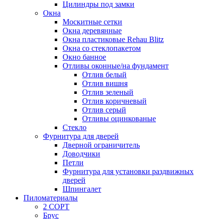
Цилиндры под замки
Окна
Москитные сетки
Окна деревянные
Окна пластиковые Rehau Blitz
Окна со стеклопакетом
Окно банное
Отливы оконные/на фундамент
Отлив белый
Отлив вишня
Отлив зеленый
Отлив коричневый
Отлив серый
Отливы оцинкованые
Стекло
Фурнитура для дверей
Дверной ограничитель
Доводчики
Петли
Фурнитура для установки раздвижных
дверей
Шпингалет
Пиломатериалы
2 СОРТ
Брус