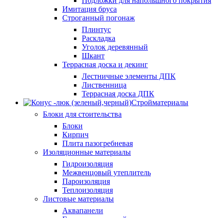
Подложки для напольшного покрытия
Имитация бруса
Строганный погонаж
Плинтус
Раскладка
Уголок деревянный
Шкант
Террасная доска и декинг
Лестничные элементы ДПК
Лиственница
Террасная доска ДПК
Стройматериалы
Блоки для стоительства
Блоки
Кирпич
Плита пазогребневая
Изоляционные материалы
Гидроизоляция
Межвенцовый утеплитель
Пароизоляция
Теплоизоляция
Листовые материалы
Аквапанели