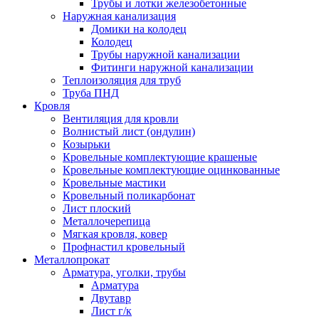
Трубы и лотки железобетонные
Наружная канализация
Домики на колодец
Колодец
Трубы наружной канализации
Фитинги наружной канализации
Теплоизоляция для труб
Труба ПНД
Кровля
Вентиляция для кровли
Волнистый лист (ондулин)
Козырьки
Кровельные комплектующие крашеные
Кровельные комплектующие оцинкованные
Кровельные мастики
Кровельный поликарбонат
Лист плоский
Металлочерепица
Мягкая кровля, ковер
Профнастил кровельный
Металлопрокат
Арматура, уголки, трубы
Арматура
Двутавр
Лист г/к