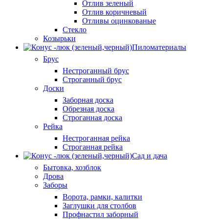
Отлив зеленый
Отлив коричневый
Отливы оцинкованые
Стекло
Козырьки
Пиломатериалы
Брус
Нестроганный брус
Строганный брус
Доски
Заборная доска
Обрезная доска
Строганная доска
Рейка
Нестроганная рейка
Строганная рейка
Сад и дача
Бытовка, хозблок
Дрова
Заборы
Ворота, рамки, калитки
Заглушки для столбов
Профнастил заборный