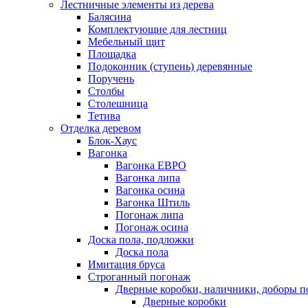
Лестничные элементы из дерева
Балясина
Комплектующие для лестниц
Мебельный щит
Площадка
Подоконник (ступень) деревянные
Поручень
Столбы
Столешница
Тетива
Отделка деревом
Блок-Хаус
Вагонка
Вагонка ЕВРО
Вагонка липа
Вагонка осина
Вагонка Штиль
Погонаж липа
Погонаж осина
Доска пола, подложки
Доска пола
Имитация бруса
Строганный погонаж
Дверные коробки, наличники, доборы п
Дверные коробки