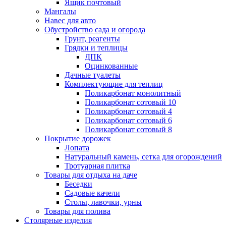
Ящик почтовый
Мангалы
Навес для авто
Обустройство сада и огорода
Грунт, реагенты
Грядки и теплицы
ДПК
Оцинкованные
Дачные туалеты
Комплектующие для теплиц
Поликарбонат монолитный
Поликарбонат сотовый 10
Поликарбонат сотовый 4
Поликарбонат сотовый 6
Поликарбонат сотовый 8
Покрытие дорожек
Лопата
Натуральный камень, сетка для огорождений
Тротуарная плитка
Товары для отдыха на даче
Беседки
Садовые качели
Столы, лавочки, урны
Товары для полива
Столярные изделия