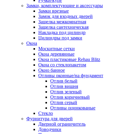
Ручки-купе
Замки, комплектующие и аксессуары
Замки врезные
Замок для входных дверей
Защелка межкомнатная
Защелка сантехническая
Накладка под цилиндр
Цилиндры под замки
Окна
Москитные сетки
Окна деревянные
Окна пластиковые Rehau Blitz
Окна со стеклопакетом
Окно банное
Отливы оконные/на фундамент
Отлив белый
Отлив вишня
Отлив зеленый
Отлив коричневый
Отлив серый
Отливы оцинкованые
Стекло
Фурнитура для дверей
Дверной ограничитель
Доводчики