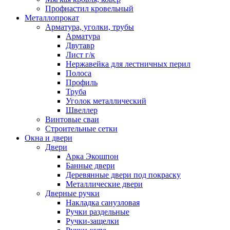
Профнастил кровельный
Металлопрокат
Арматура, уголки, трубы
Арматура
Двутавр
Лист г/к
Нержавейка для лестничных перил
Полоса
Профиль
Труба
Уголок металлический
Швеллер
Винтовые сваи
Строительные сетки
Окна и двери
Двери
Арка Экошпон
Банные двери
Деревянные двери под покраску
Металлические двери
Дверные ручки
Накладка санузловая
Ручки раздельные
Ручки-защелки