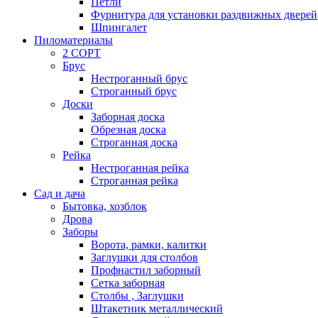
Петли
Фурнитура для установки раздвижных дверей
Шпингалет
Пиломатериалы
2 СОРТ
Брус
Нестроганный брус
Строганный брус
Доски
Заборная доска
Обрезная доска
Строганная доска
Рейка
Нестроганная рейка
Строганная рейка
Сад и дача
Бытовка, хозблок
Дрова
Заборы
Ворота, рамки, калитки
Заглушки для столбов
Профнастил заборный
Сетка заборная
Столбы , Заглушки
Штакетник металлический