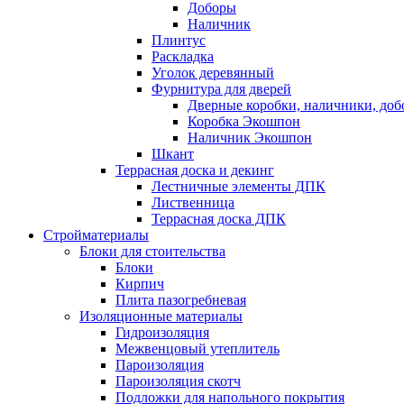
Доборы
Наличник
Плинтус
Раскладка
Уголок деревянный
Фурнитура для дверей
Дверные коробки, наличники, до
Коробка Экошпон
Наличник Экошпон
Шкант
Террасная доска и декинг
Лестничные элементы ДПК
Лиственница
Террасная доска ДПК
Стройматериалы
Блоки для стоительства
Блоки
Кирпич
Плита пазогребневая
Изоляционные материалы
Гидроизоляция
Межвенцовый утеплитель
Пароизоляция
Пароизоляция скотч
Подложки для напольного покрытия