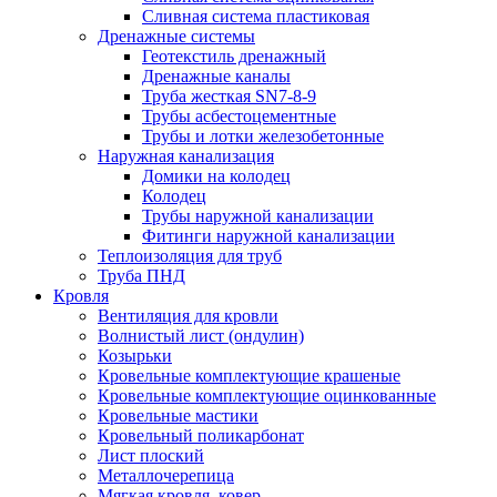
Сливная система пластиковая
Дренажные системы
Геотекстиль дренажный
Дренажные каналы
Труба жесткая SN7-8-9
Трубы асбестоцементные
Трубы и лотки железобетонные
Наружная канализация
Домики на колодец
Колодец
Трубы наружной канализации
Фитинги наружной канализации
Теплоизоляция для труб
Труба ПНД
Кровля
Вентиляция для кровли
Волнистый лист (ондулин)
Козырьки
Кровельные комплектующие крашеные
Кровельные комплектующие оцинкованные
Кровельные мастики
Кровельный поликарбонат
Лист плоский
Металлочерепица
Мягкая кровля, ковер