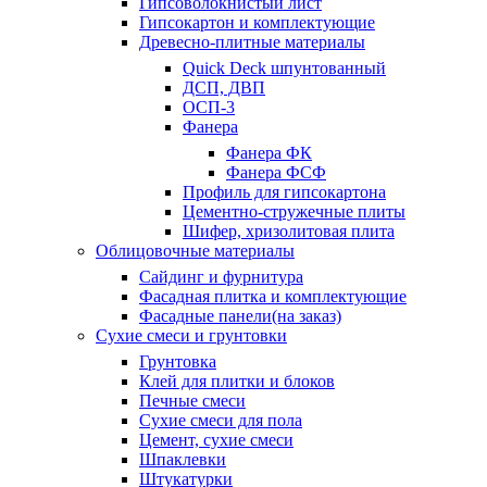
Гипсоволокнистый лист
Гипсокартон и комплектующие
Древесно-плитные материалы
Quick Deck шпунтованный
ДСП, ДВП
ОСП-3
Фанера
Фанера ФК
Фанера ФСФ
Профиль для гипсокартона
Цементно-стружечные плиты
Шифер, хризолитовая плита
Облицовочные материалы
Сайдинг и фурнитура
Фасадная плитка и комплектующие
Фасадные панели(на заказ)
Сухие смеси и грунтовки
Грунтовка
Клей для плитки и блоков
Печные смеси
Сухие смеси для пола
Цемент, сухие смеси
Шпаклевки
Штукатурки