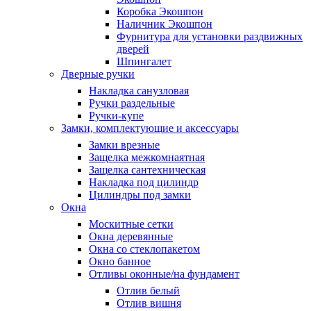
Коробка Экошпон
Наличник Экошпон
Фурнитура для установки раздвижных
дверей
Шпингалет
Дверные ручки
Накладка санузловая
Ручки раздельные
Ручки-купе
Замки, комплектующие и аксессуары
Замки врезные
Защелка межкомнаятная
Защелка сантехническая
Накладка под цилиндр
Цилиндры под замки
Окна
Москитные сетки
Окна деревянные
Окна со стеклопакетом
Окно банное
Отливы оконные/на фундамент
Отлив белый
Отлив вишня