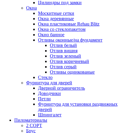
Цилиндры под замки
Окна
Москитные сетки
Окна деревянные
Окна пластиковые Rehau Blitz
Окна со стеклопакетом
Окно банное
Отливы оконные/на фундамент
Отлив белый
Отлив вишня
Отлив зеленый
Отлив коричневый
Отлив серый
Отливы оцинкованые
Стекло
Фурнитура для дверей
Дверной ограничитель
Доводчики
Петли
Фурнитура для установки раздвижных
дверей
Шпингалет
Пиломатериалы
2 СОРТ
Брус