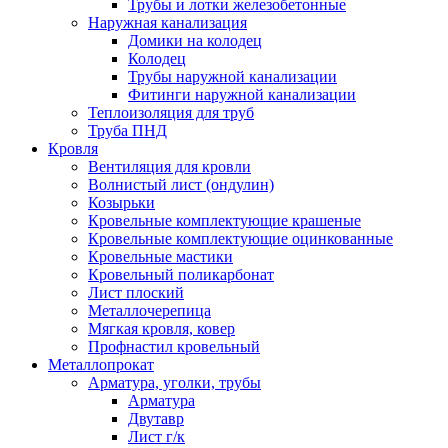
Трубы и лотки железобетонные
Наружная канализация
Домики на колодец
Колодец
Трубы наружной канализации
Фитинги наружной канализации
Теплоизоляция для труб
Труба ПНД
Кровля
Вентиляция для кровли
Волнистый лист (ондулин)
Козырьки
Кровельные комплектующие крашеные
Кровельные комплектующие оцинкованные
Кровельные мастики
Кровельный поликарбонат
Лист плоский
Металлочерепица
Мягкая кровля, ковер
Профнастил кровельный
Металлопрокат
Арматура, уголки, трубы
Арматура
Двутавр
Лист г/к