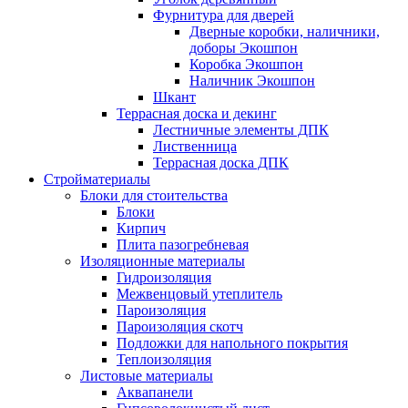
Фурнитура для дверей
Дверные коробки, наличники,
доборы Экошпон
Коробка Экошпон
Наличник Экошпон
Шкант
Террасная доска и декинг
Лестничные элементы ДПК
Лиственница
Террасная доска ДПК
Стройматериалы
Блоки для стоительства
Блоки
Кирпич
Плита пазогребневая
Изоляционные материалы
Гидроизоляция
Межвенцовый утеплитель
Пароизоляция
Пароизоляция скотч
Подложки для напольного покрытия
Теплоизоляция
Листовые материалы
Аквапанели