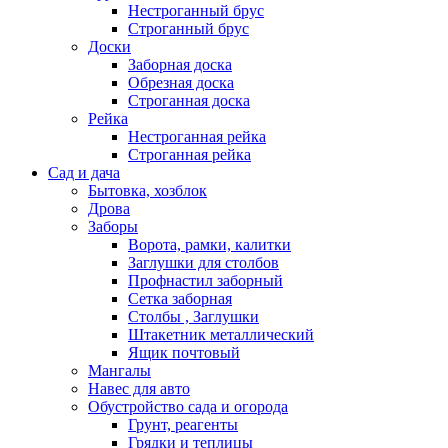
Нестроганный брус
Строганный брус
Доски
Заборная доска
Обрезная доска
Строганная доска
Рейка
Нестроганная рейка
Строганная рейка
Сад и дача
Бытовка, хозблок
Дрова
Заборы
Ворота, рамки, калитки
Заглушки для столбов
Профнастил заборный
Сетка заборная
Столбы , Заглушки
Штакетник металлический
Ящик почтовый
Мангалы
Навес для авто
Обустройство сада и огорода
Грунт, реагенты
Грядки и теплицы