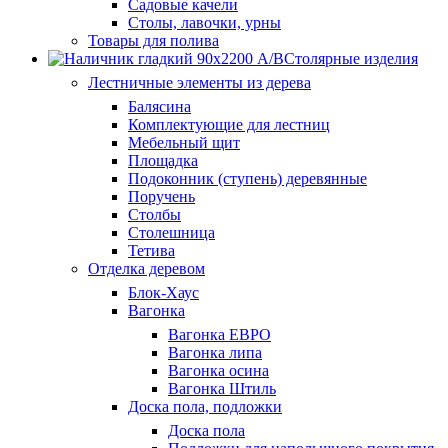
Садовые качели
Столы, лавочки, урны
Товары для полива
Столярные изделия
Лестничные элементы из дерева
Балясина
Комплектующие для лестниц
Мебельный щит
Площадка
Подоконник (ступень) деревянные
Поручень
Столбы
Столешница
Тетива
Отделка деревом
Блок-Хаус
Вагонка
Вагонка ЕВРО
Вагонка липа
Вагонка осина
Вагонка Штиль
Доска пола, подложки
Доска пола