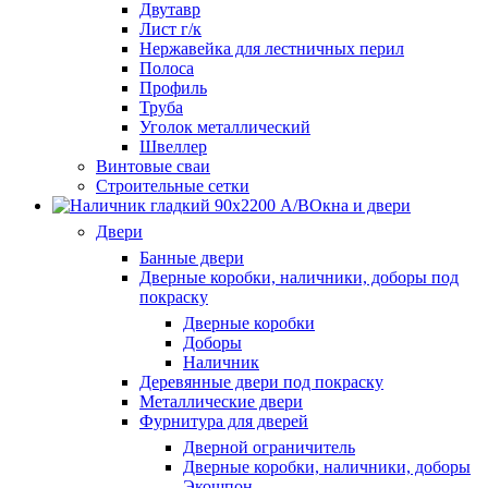
Двутавр
Лист г/к
Нержавейка для лестничных перил
Полоса
Профиль
Труба
Уголок металлический
Швеллер
Винтовые сваи
Строительные сетки
Окна и двери
Двери
Банные двери
Дверные коробки, наличники, доборы под
покраску
Дверные коробки
Доборы
Наличник
Деревянные двери под покраску
Металлические двери
Фурнитура для дверей
Дверной ограничитель
Дверные коробки, наличники, доборы
Экошпон