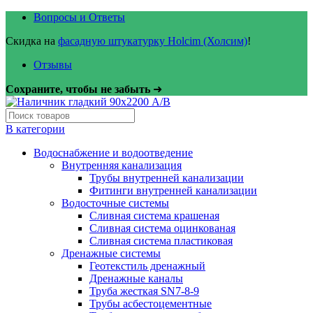
Вопросы и Ответы
Скидка на
фасадную штукатурку Holcim (Холсим)
!
Отзывы
Сохраните, чтобы не забыть
➜
В категории
Водоснабжение и водоотведение
Внутренняя канализация
Трубы внутренней канализации
Фитинги внутренней канализации
Водосточные системы
Сливная система крашеная
Сливная система оцинкованая
Сливная система пластиковая
Дренажные системы
Геотекстиль дренажный
Дренажные каналы
Труба жесткая SN7-8-9
Трубы асбестоцементные