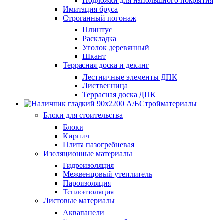
Подложки для напольшного покрытия
Имитация бруса
Строганный погонаж
Плинтус
Раскладка
Уголок деревянный
Шкант
Террасная доска и декинг
Лестничные элементы ДПК
Лиственница
Террасная доска ДПК
Стройматериалы
Блоки для стоительства
Блоки
Кирпич
Плита пазогребневая
Изоляционные материалы
Гидроизоляция
Межвенцовый утеплитель
Пароизоляция
Теплоизоляция
Листовые материалы
Аквапанели