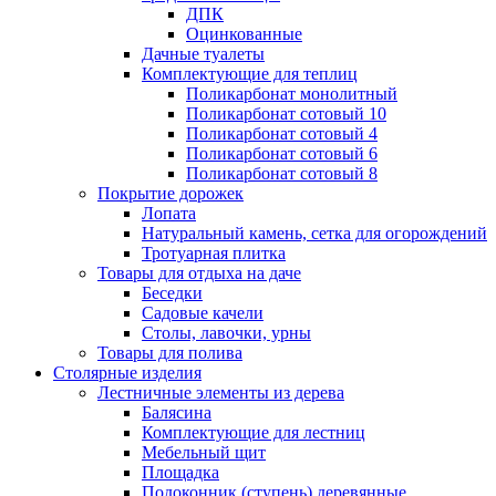
ДПК
Оцинкованные
Дачные туалеты
Комплектующие для теплиц
Поликарбонат монолитный
Поликарбонат сотовый 10
Поликарбонат сотовый 4
Поликарбонат сотовый 6
Поликарбонат сотовый 8
Покрытие дорожек
Лопата
Натуральный камень, сетка для огорождений
Тротуарная плитка
Товары для отдыха на даче
Беседки
Садовые качели
Столы, лавочки, урны
Товары для полива
Столярные изделия
Лестничные элементы из дерева
Балясина
Комплектующие для лестниц
Мебельный щит
Площадка
Подоконник (ступень) деревянные