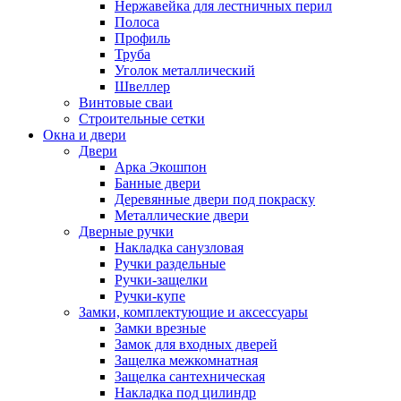
Нержавейка для лестничных перил
Полоса
Профиль
Труба
Уголок металлический
Швеллер
Винтовые сваи
Строительные сетки
Окна и двери
Двери
Арка Экошпон
Банные двери
Деревянные двери под покраску
Металлические двери
Дверные ручки
Накладка санузловая
Ручки раздельные
Ручки-защелки
Ручки-купе
Замки, комплектующие и аксессуары
Замки врезные
Замок для входных дверей
Защелка межкомнатная
Защелка сантехническая
Накладка под цилиндр