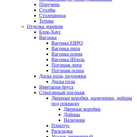
Поручень
Столбы
Столешница
Тетива
Отделка деревом
Блок-Хаус
Вагонка
Вагонка ЕВРО
Вагонка липа
Вагонка осина
Вагонка Штиль
Погонаж липа
Погонаж осина
Доска пола, подложки
Доска пола
Имитация бруса
Строганный погонаж
Дверные коробки, наличники, доборы
под покраску
Дверные коробки
Доборы
Наличник
Плинтус
Раскладка
Уголок деревянный