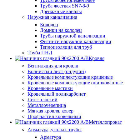
Трубы асбестоцементные
Труба жесткая SN7-8-9
Дренажные каналы
Наружная канализация
Колодец
Домики на колодец
Трубы наружной канализации
Фитинги наружной канализации
Теплоизоляция для труб
Труба ПНД
Кровля
Вентиляция для кровли
Волнистый лист (ондулин)
Кровельные комплектующие крашеные
Кровельные комплектующие оцинкованные
Кровельные мастики
Кровельный поликарбонат
Лист плоский
Металлочерепица
Мягкая кровля, ковер
Профнастил кровельный
Металлопрокат
Арматура, уголки, трубы
Арматура