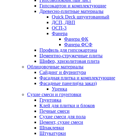
Гипсоволокнистый лист
Гипсокартон и комплектующие
Древесно-плитные материалы
Quick Deck шпунтованный
ДСП, ДВП
ОСП-3
Фанера
Фанера ФК
Фанера ФСФ
Профиль для гипсокартона
Цементно-стружечные плиты
Шифер, хризолитовая плита
Облицовочные материалы
Сайдинг и фурнитура
Фасадная плитка и комплектующие
Фасадные панели(на заказ)
Уценка
Сухие смеси и грунтовки
Грунтовка
Клей для плитки и блоков
Печные смеси
Сухие смеси для пола
Цемент, сухие смеси
Шпаклевки
Штукатурки