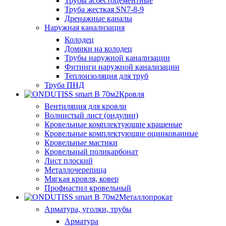
Трубы асбестоцементные
Труба жесткая SN7-8-9
Дренажные каналы
Наружная канализация
Колодец
Домики на колодец
Трубы наружной канализации
Фитинги наружной канализации
Теплоизоляция для труб
Труба ПНД
Кровля
Вентиляция для кровли
Волнистый лист (ондулин)
Кровельные комплектующие крашеные
Кровельные комплектующие оцинкованные
Кровельные мастики
Кровельный поликарбонат
Лист плоский
Металлочерепица
Мягкая кровля, ковер
Профнастил кровельный
Металлопрокат
Арматура, уголки, трубы
Арматура