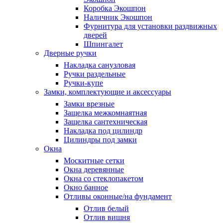
Коробка Экошпон
Наличник Экошпон
Фурнитура для установки раздвижных
дверей
Шпингалет
Дверные ручки
Накладка санузловая
Ручки раздельные
Ручки-купе
Замки, комплектующие и аксессуары
Замки врезные
Защелка межкомнаятная
Защелка сантехническая
Накладка под цилиндр
Цилиндры под замки
Окна
Москитные сетки
Окна деревянные
Окна со стеклопакетом
Окно банное
Отливы оконные/на фундамент
Отлив белый
Отлив вишня