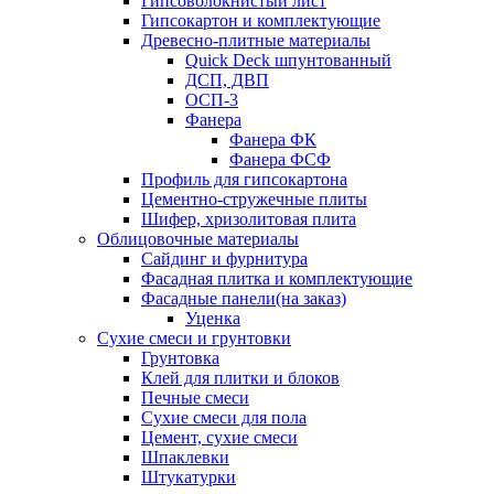
Гипсоволокнистый лист
Гипсокартон и комплектующие
Древесно-плитные материалы
Quick Deck шпунтованный
ДСП, ДВП
ОСП-3
Фанера
Фанера ФК
Фанера ФСФ
Профиль для гипсокартона
Цементно-стружечные плиты
Шифер, хризолитовая плита
Облицовочные материалы
Сайдинг и фурнитура
Фасадная плитка и комплектующие
Фасадные панели(на заказ)
Уценка
Сухие смеси и грунтовки
Грунтовка
Клей для плитки и блоков
Печные смеси
Сухие смеси для пола
Цемент, сухие смеси
Шпаклевки
Штукатурки