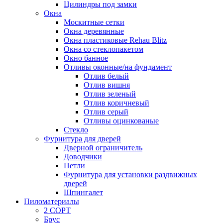
Цилиндры под замки
Окна
Москитные сетки
Окна деревянные
Окна пластиковые Rehau Blitz
Окна со стеклопакетом
Окно банное
Отливы оконные/на фундамент
Отлив белый
Отлив вишня
Отлив зеленый
Отлив коричневый
Отлив серый
Отливы оцинкованые
Стекло
Фурнитура для дверей
Дверной ограничитель
Доводчики
Петли
Фурнитура для установки раздвижных
дверей
Шпингалет
Пиломатериалы
2 СОРТ
Брус