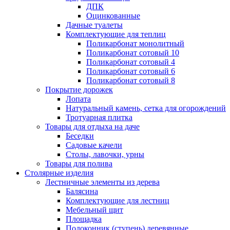
ДПК
Оцинкованные
Дачные туалеты
Комплектующие для теплиц
Поликарбонат монолитный
Поликарбонат сотовый 10
Поликарбонат сотовый 4
Поликарбонат сотовый 6
Поликарбонат сотовый 8
Покрытие дорожек
Лопата
Натуральный камень, сетка для огорождений
Тротуарная плитка
Товары для отдыха на даче
Беседки
Садовые качели
Столы, лавочки, урны
Товары для полива
Столярные изделия
Лестничные элементы из дерева
Балясина
Комплектующие для лестниц
Мебельный щит
Площадка
Подоконник (ступень) деревянные