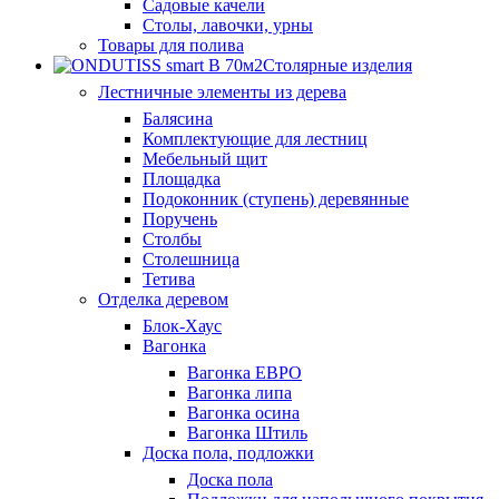
Садовые качели
Столы, лавочки, урны
Товары для полива
Столярные изделия
Лестничные элементы из дерева
Балясина
Комплектующие для лестниц
Мебельный щит
Площадка
Подоконник (ступень) деревянные
Поручень
Столбы
Столешница
Тетива
Отделка деревом
Блок-Хаус
Вагонка
Вагонка ЕВРО
Вагонка липа
Вагонка осина
Вагонка Штиль
Доска пола, подложки
Доска пола