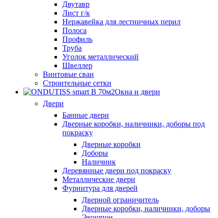
Двутавр
Лист г/к
Нержавейка для лестничных перил
Полоса
Профиль
Труба
Уголок металлический
Швеллер
Винтовые сваи
Строительные сетки
Окна и двери
Двери
Банные двери
Дверные коробки, наличники, доборы под
покраску
Дверные коробки
Доборы
Наличник
Деревянные двери под покраску
Металлические двери
Фурнитура для дверей
Дверной ограничитель
Дверные коробки, наличники, доборы
Экошпон