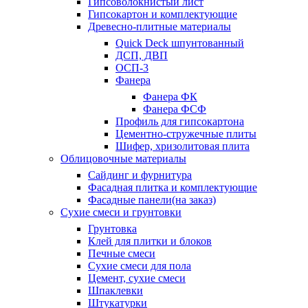
Гипсоволокнистый лист
Гипсокартон и комплектующие
Древесно-плитные материалы
Quick Deck шпунтованный
ДСП, ДВП
ОСП-3
Фанера
Фанера ФК
Фанера ФСФ
Профиль для гипсокартона
Цементно-стружечные плиты
Шифер, хризолитовая плита
Облицовочные материалы
Сайдинг и фурнитура
Фасадная плитка и комплектующие
Фасадные панели(на заказ)
Сухие смеси и грунтовки
Грунтовка
Клей для плитки и блоков
Печные смеси
Сухие смеси для пола
Цемент, сухие смеси
Шпаклевки
Штукатурки