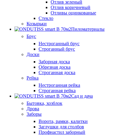
Отлив зеленый
Отлив коричневый
Отливы оцинкованые
Стекло
Козырьки
Пиломатериалы
Брус
Нестроганный брус
Строганный брус
Доски
Заборная доска
Обрезная доска
Строганная доска
Рейка
Нестроганная рейка
Строганная рейка
Сад и дача
Бытовка, хозблок
Дрова
Заборы
Ворота, рамки, калитки
Заглушки для столбов
Профнастил заборный