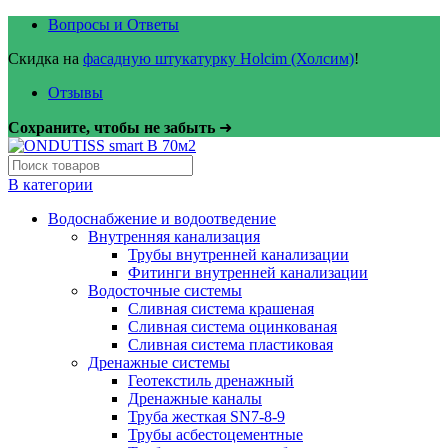
Вопросы и Ответы
Скидка на
фасадную штукатурку Holcim (Холсим)
!
Отзывы
Сохраните, чтобы не забыть
➜
В категории
Водоснабжение и водоотведение
Внутренняя канализация
Трубы внутренней канализации
Фитинги внутренней канализации
Водосточные системы
Сливная система крашеная
Сливная система оцинкованая
Сливная система пластиковая
Дренажные системы
Геотекстиль дренажный
Дренажные каналы
Труба жесткая SN7-8-9
Трубы асбестоцементные