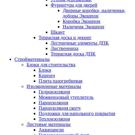
Фурнитура для дверей
Дверные коробки, наличники,
доборы Экошпон
Коробка Экошпон
Наличник Экошпон
Шкант
Террасная доска и декинг
Лестничные элементы ДПК
Лиственница
Террасная доска ДПК
Стройматериалы
Блоки для стоительства
Блоки
Кирпич
Плита пазогребневая
Изоляционные материалы
Гидроизоляция
Межвенцовый утеплитель
Пароизоляция
Пароизоляция скотч
Подложки для напольного покрытия
Теплоизоляция
Листовые материалы
Аквапанели