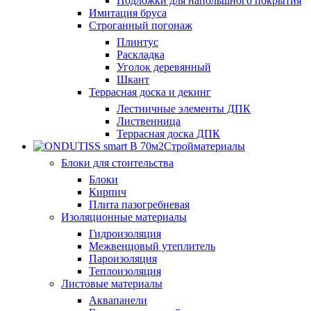
Подложки для напольшного покрытия
Имитация бруса
Строганный погонаж
Плинтус
Раскладка
Уголок деревянный
Шкант
Террасная доска и декинг
Лестничные элементы ДПК
Лиственница
Террасная доска ДПК
Стройматериалы
Блоки для стоительства
Блоки
Кирпич
Плита пазогребневая
Изоляционные материалы
Гидроизоляция
Межвенцовый утеплитель
Пароизоляция
Теплоизоляция
Листовые материалы
Аквапанели