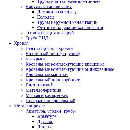
Трубы и лотки железобетонные
Наружная канализация
Домики на колодец
Колодец
Трубы наружной канализации
Фитинги наружной канализации
Теплоизоляция для труб
Труба ПНД
Кровля
Вентиляция для кровли
Волнистый лист (ондулин)
Козырьки
Кровельные комплектующие крашеные
Кровельные комплектующие оцинкованные
Кровельные мастики
Кровельный поликарбонат
Лист плоский
Металлочерепица
Мягкая кровля, ковер
Профнастил кровельный
Металлопрокат
Арматура, уголки, трубы
Арматура
Двутавр
Лист г/к