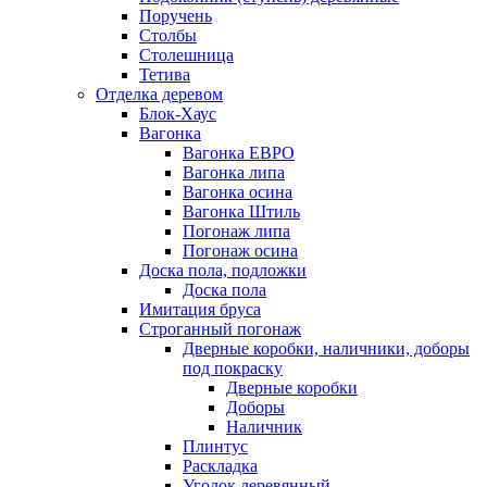
Поручень
Столбы
Столешница
Тетива
Отделка деревом
Блок-Хаус
Вагонка
Вагонка ЕВРО
Вагонка липа
Вагонка осина
Вагонка Штиль
Погонаж липа
Погонаж осина
Доска пола, подложки
Доска пола
Имитация бруса
Строганный погонаж
Дверные коробки, наличники, доборы
под покраску
Дверные коробки
Доборы
Наличник
Плинтус
Раскладка
Уголок деревянный