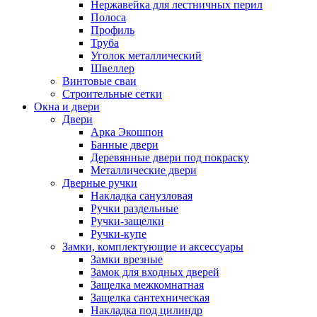
Нержавейка для лестничных перил
Полоса
Профиль
Труба
Уголок металлический
Швеллер
Винтовые сваи
Строительные сетки
Окна и двери
Двери
Арка Экошпон
Банные двери
Деревянные двери под покраску
Металлические двери
Дверные ручки
Накладка санузловая
Ручки раздельные
Ручки-защелки
Ручки-купе
Замки, комплектующие и аксессуары
Замки врезные
Замок для входных дверей
Защелка межкомнатная
Защелка сантехническая
Накладка под цилиндр