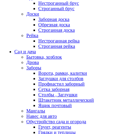
Нестроганный брус
Строганный брус
Доски
Заборная доска
Обрезная доска
Строганная доска
Рейка
Нестроганная рейка
Строганная рейка
Сад и дача
Бытовка, хозблок
Дрова
Заборы
Ворота, рамки, калитки
Заглушки для столбов
Профнастил заборный
Сетка заборная
Столбы , Заглушки
Штакетник металлический
Ящик почтовый
Мангалы
Навес для авто
Обустройство сада и огорода
Грунт, реагенты
Грядки и теплицы