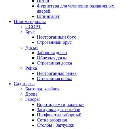
Петли
Фурнитура для установки раздвижных
дверей
Шпингалет
Пиломатериалы
2 СОРТ
Брус
Нестроганный брус
Строганный брус
Доски
Заборная доска
Обрезная доска
Строганная доска
Рейка
Нестроганная рейка
Строганная рейка
Сад и дача
Бытовка, хозблок
Дрова
Заборы
Ворота, рамки, калитки
Заглушки для столбов
Профнастил заборный
Сетка заборная
Столбы , Заглушки