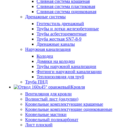
Сливная система крашеная
Сливная система пластиковая
Сливная система оцинкованая
Дренажные системы
Геотекстиль дренажный
Трубы и лотки железобетонные
Трубы асбестоцементные
Труба жесткая SN7-8-9
Дренажные каналы
Наружная канализация
Колодец
Домики на колодец
Трубы наружной канализации
Фитинги наружной канализации
Теплоизоляция для труб
Труба ПНД
Кровля
Вентиляция для кровли
Волнистый лист (ондулин)
Кровельные комплектующие крашеные
Кровельные комплектующие оцинкованные
Кровельные мастики
Кровельный поликарбонат
Лист плоский