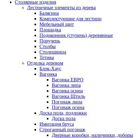
Столярные изделия
Лестничные элементы из дерева
Балясина
Комплектующие для лестниц
Мебельный щит
Площадка
Подоконник (ступень) деревянные
Поручень
Столбы
Столешница
Тетива
Отделка деревом
Блок-Хаус
Вагонка
Вагонка ЕВРО
Вагонка липа
Вагонка осина
Вагонка Штиль
Погонаж липа
Погонаж осина
Доска пола, подложки
Доска пола
Имитация бруса
Строганный погонаж
Дверные коробки, наличники, доборы