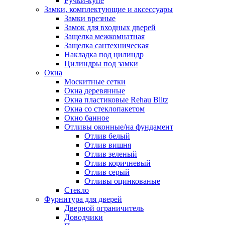
Ручки-купе
Замки, комплектующие и аксессуары
Замки врезные
Замок для входных дверей
Защелка межкомнатная
Защелка сантехническая
Накладка под цилиндр
Цилиндры под замки
Окна
Москитные сетки
Окна деревянные
Окна пластиковые Rehau Blitz
Окна со стеклопакетом
Окно банное
Отливы оконные/на фундамент
Отлив белый
Отлив вишня
Отлив зеленый
Отлив коричневый
Отлив серый
Отливы оцинкованые
Стекло
Фурнитура для дверей
Дверной ограничитель
Доводчики