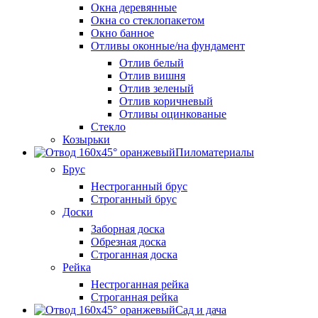
Окна деревянные
Окна со стеклопакетом
Окно банное
Отливы оконные/на фундамент
Отлив белый
Отлив вишня
Отлив зеленый
Отлив коричневый
Отливы оцинкованые
Стекло
Козырьки
Пиломатериалы
Брус
Нестроганный брус
Строганный брус
Доски
Заборная доска
Обрезная доска
Строганная доска
Рейка
Нестроганная рейка
Строганная рейка
Сад и дача