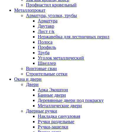
Профнастил кровельный
Металлопрокат
Арматура, уголки, трубы
Арматура
Двутавр
Лист г/к
Нержавейка для лестничных перил
Полоса
Профиль
Труба
Уголок металлический
Швеллер
Винтовые сваи
Строительные сетки
Окна и двери
Двери
Арка Экошпон
Банные двери
Деревянные двери под покраску
Металлические двери
Дверные ручки
Накладка санузловая
Ручки раздельные
Ручки-защелки