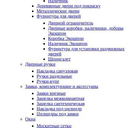
Наличник
Деревянные двери под покраску
Металлические двери
Фурнитура для дверей
Дверной ограничитель
Дверные коробки, наличники, доборы
Экошпон
Коробка Экошпон
Наличник Экошпон
Фурнитура для установки раздвижных
дверей
Шпингалет
Дверные ручки
Накладка санузловая
Ручки раздельные
Ручки-купе
Замки, комплектующие и аксессуары
Замки врезные
Защелка межкомнаятная
Защелка сантехническая
Накладка под цилиндр
Цилиндры под замки
Окна
Москитные сетки