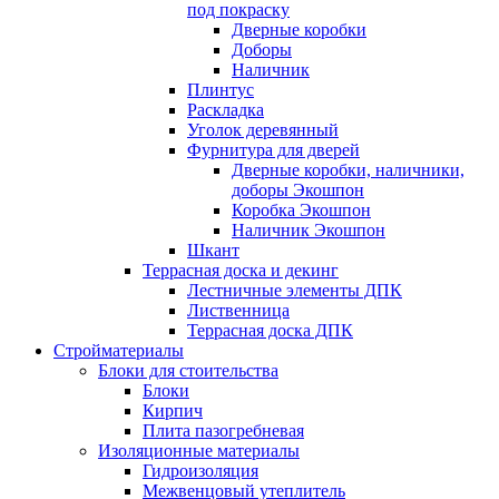
под покраску
Дверные коробки
Доборы
Наличник
Плинтус
Раскладка
Уголок деревянный
Фурнитура для дверей
Дверные коробки, наличники,
доборы Экошпон
Коробка Экошпон
Наличник Экошпон
Шкант
Террасная доска и декинг
Лестничные элементы ДПК
Лиственница
Террасная доска ДПК
Стройматериалы
Блоки для стоительства
Блоки
Кирпич
Плита пазогребневая
Изоляционные материалы
Гидроизоляция
Межвенцовый утеплитель