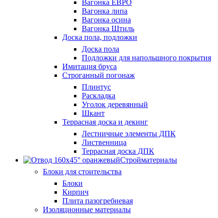
Вагонка ЕВРО
Вагонка липа
Вагонка осина
Вагонка Штиль
Доска пола, подложки
Доска пола
Подложки для напольшного покрытия
Имитация бруса
Строганный погонаж
Плинтус
Раскладка
Уголок деревянный
Шкант
Террасная доска и декинг
Лестничные элементы ДПК
Лиственница
Террасная доска ДПК
Стройматериалы
Блоки для стоительства
Блоки
Кирпич
Плита пазогребневая
Изоляционные материалы