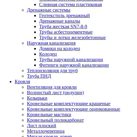
Сливная система пластиковая
Дренажные системы
Геотекстиль дренажный
Дренажные каналы
Труба жесткая SN7-8-9
Трубы асбестоцементные
Трубы и лотки железобетонные
Наружная канализация
Домики на колодец
Колодец
Трубы наружной канализации
Фитинги наружной канализации
Теплоизоляция для труб
Труба ПНД
Кровля
Вентиляция для кровли
Волнистый лист (ондулин)
Козырьки
Кровельные комплектующие крашеные
Кровельные комплектующие оцинкованные
Кровельные мастики
Кровельный поликарбонат
Лист плоский
Металлочерепица
Мягкая кровля, ковер