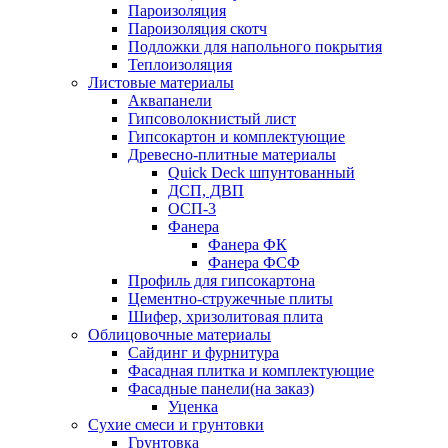
Пароизоляция
Пароизоляция скотч
Подложки для напольного покрытия
Теплоизоляция
Листовые материалы
Аквапанели
Гипсоволокнистый лист
Гипсокартон и комплектующие
Древесно-плитные материалы
Quick Deck шпунтованный
ДСП, ДВП
ОСП-3
Фанера
Фанера ФК
Фанера ФСФ
Профиль для гипсокартона
Цементно-стружечные плиты
Шифер, хризолитовая плита
Облицовочные материалы
Сайдинг и фурнитура
Фасадная плитка и комплектующие
Фасадные панели(на заказ)
Уценка
Сухие смеси и грунтовки
Грунтовка