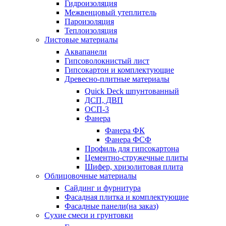
Гидроизоляция
Межвенцовый утеплитель
Пароизоляция
Теплоизоляция
Листовые материалы
Аквапанели
Гипсоволокнистый лист
Гипсокартон и комплектующие
Древесно-плитные материалы
Quick Deck шпунтованный
ДСП, ДВП
ОСП-3
Фанера
Фанера ФК
Фанера ФСФ
Профиль для гипсокартона
Цементно-стружечные плиты
Шифер, хризолитовая плита
Облицовочные материалы
Сайдинг и фурнитура
Фасадная плитка и комплектующие
Фасадные панели(на заказ)
Сухие смеси и грунтовки