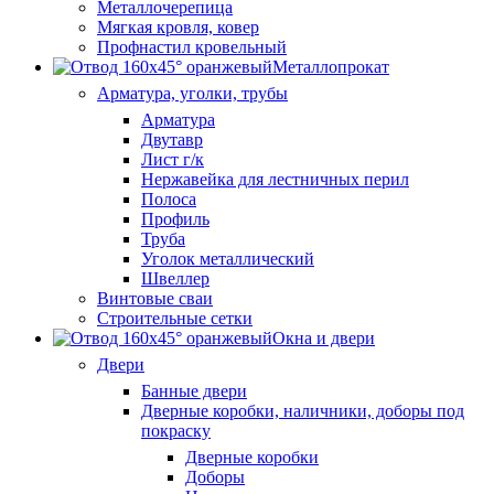
Металлочерепица
Мягкая кровля, ковер
Профнастил кровельный
Металлопрокат
Арматура, уголки, трубы
Арматура
Двутавр
Лист г/к
Нержавейка для лестничных перил
Полоса
Профиль
Труба
Уголок металлический
Швеллер
Винтовые сваи
Строительные сетки
Окна и двери
Двери
Банные двери
Дверные коробки, наличники, доборы под
покраску
Дверные коробки
Доборы