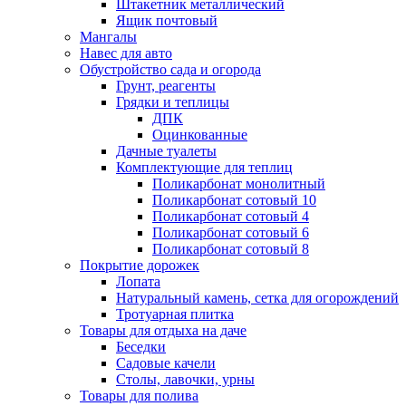
Штакетник металлический
Ящик почтовый
Мангалы
Навес для авто
Обустройство сада и огорода
Грунт, реагенты
Грядки и теплицы
ДПК
Оцинкованные
Дачные туалеты
Комплектующие для теплиц
Поликарбонат монолитный
Поликарбонат сотовый 10
Поликарбонат сотовый 4
Поликарбонат сотовый 6
Поликарбонат сотовый 8
Покрытие дорожек
Лопата
Натуральный камень, сетка для огорождений
Тротуарная плитка
Товары для отдыха на даче
Беседки
Садовые качели
Столы, лавочки, урны
Товары для полива