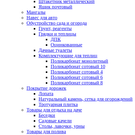
Штакетник металлический
Ящик почтовый
Мангалы
Навес для авто
Обустройство сада и огорода
Грунт, реагенты
Грядки и теплицы
ДПК
Оцинкованные
Дачные туалеты
Комплектующие для теплиц
Поликарбонат монолитный
Поликарбонат сотовый 10
Поликарбонат сотовый 4
Поликарбонат сотовый 6
Поликарбонат сотовый 8
Покрытие дорожек
Лопата
Натуральный камень, сетка для огорождений
Тротуарная плитка
Товары для отдыха на даче
Беседки
Садовые качели
Столы, лавочки, урны
Товары для полива