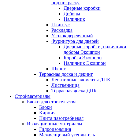
под покраску
Дверные коробки
Доборы
Наличник
Плинтус
Раскладка
Уголок деревянный
Фурнитура для дверей
Дверные коробки, наличники,
доборы Экошпон
Коробка Экошпон
Наличник Экошпон
Шкант
Террасная доска и декинг
Лестничные элементы ДПК
Лиственница
Террасная доска ДПК
Стройматериалы
Блоки для стоительства
Блоки
Кирпич
Плита пазогребневая
Изоляционные материалы
Гидроизоляция
Межвенцовый утеплитель