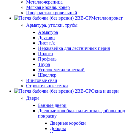
Металлочерепица
Мягкая кровля, ковер
Профнастил кровельный
Металлопрокат
Арматура, уголки, трубы
Арматура
Двутавр
Лист г/к
Нержавейка для лестничных перил
Полоса
Профиль
Труба
Уголок металлический
Швеллер
Винтовые сваи
Строительные сетки
Окна и двери
Двери
Банные двери
Дверные коробки, наличники, доборы под
покраску
Дверные коробки
Доборы