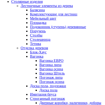
Столярные изделия
Лестничные элементы из дерева
Балясина
Комплектующие для лестниц
Мебельный щит
Площадка
Подоконник (ступень) деревянные
Поручень
Столбы
Столешница
Тетива
Отделка деревом
Блок-Хаус
Вагонка
Вагонка ЕВРО
Вагонка липа
Вагонка осина
Вагонка Штиль
Погонаж липа
Погонаж осина
Доска пола, подложки
Доска пола
Имитация бруса
Строганный погонаж
Дверные коробки, наличники, доборы