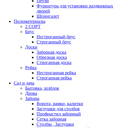
Петли
Фурнитура для установки раздвижных
дверей
Шпингалет
Пиломатериалы
2 СОРТ
Брус
Нестроганный брус
Строганный брус
Доски
Заборная доска
Обрезная доска
Строганная доска
Рейка
Нестроганная рейка
Строганная рейка
Сад и дача
Бытовка, хозблок
Дрова
Заборы
Ворота, рамки, калитки
Заглушки для столбов
Профнастил заборный
Сетка заборная
Столбы , Заглушки