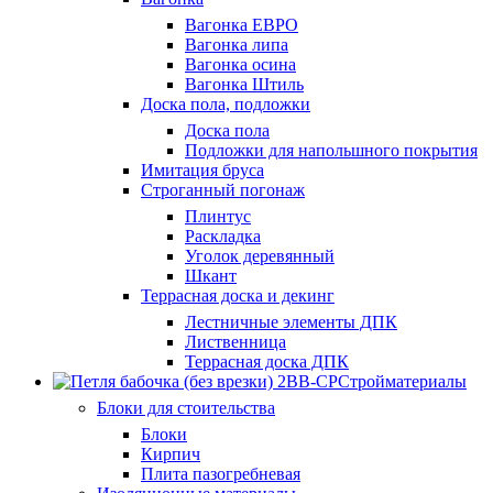
Вагонка ЕВРО
Вагонка липа
Вагонка осина
Вагонка Штиль
Доска пола, подложки
Доска пола
Подложки для напольшного покрытия
Имитация бруса
Строганный погонаж
Плинтус
Раскладка
Уголок деревянный
Шкант
Террасная доска и декинг
Лестничные элементы ДПК
Лиственница
Террасная доска ДПК
Стройматериалы
Блоки для стоительства
Блоки
Кирпич
Плита пазогребневая