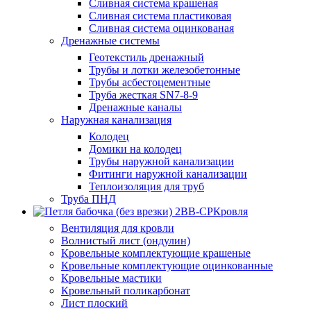
Сливная система крашеная
Сливная система пластиковая
Сливная система оцинкованая
Дренажные системы
Геотекстиль дренажный
Трубы и лотки железобетонные
Трубы асбестоцементные
Труба жесткая SN7-8-9
Дренажные каналы
Наружная канализация
Колодец
Домики на колодец
Трубы наружной канализации
Фитинги наружной канализации
Теплоизоляция для труб
Труба ПНД
Кровля
Вентиляция для кровли
Волнистый лист (ондулин)
Кровельные комплектующие крашеные
Кровельные комплектующие оцинкованные
Кровельные мастики
Кровельный поликарбонат
Лист плоский