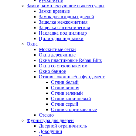
Ручки-купе
Замки, комплектующие и аксессуары
Замки врезные
Замок для входных дверей
Защелка межкомнатная
Защелка сантехническая
Накладка под цилиндр
Цилиндры под замки
Окна
Москитные сетки
Окна деревянные
Окна пластиковые Rehau Blitz
Окна со стеклопакетом
Окно банное
Отливы оконные/на фундамент
Отлив белый
Отлив вишня
Отлив зеленый
Отлив коричневый
Отлив серый
Отливы оцинкованые
Стекло
Фурнитура для дверей
Дверной ограничитель
Доводчики