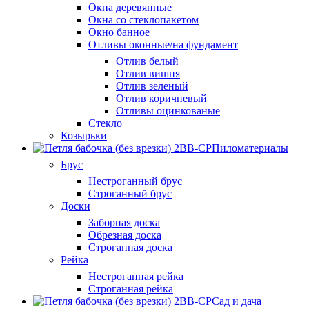
Окна деревянные
Окна со стеклопакетом
Окно банное
Отливы оконные/на фундамент
Отлив белый
Отлив вишня
Отлив зеленый
Отлив коричневый
Отливы оцинкованые
Стекло
Козырьки
Пиломатериалы
Брус
Нестроганный брус
Строганный брус
Доски
Заборная доска
Обрезная доска
Строганная доска
Рейка
Нестроганная рейка
Строганная рейка
Сад и дача