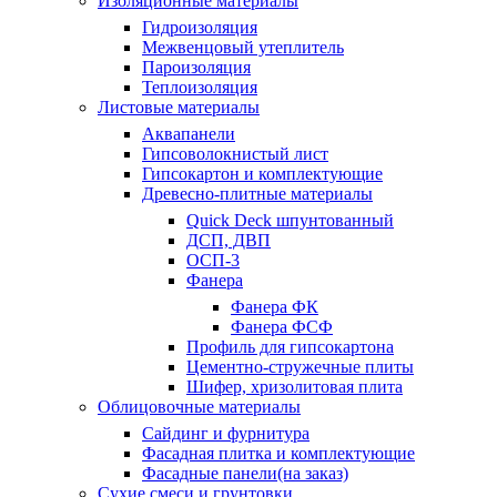
Изоляционные материалы
Гидроизоляция
Межвенцовый утеплитель
Пароизоляция
Теплоизоляция
Листовые материалы
Аквапанели
Гипсоволокнистый лист
Гипсокартон и комплектующие
Древесно-плитные материалы
Quick Deck шпунтованный
ДСП, ДВП
ОСП-3
Фанера
Фанера ФК
Фанера ФСФ
Профиль для гипсокартона
Цементно-стружечные плиты
Шифер, хризолитовая плита
Облицовочные материалы
Сайдинг и фурнитура
Фасадная плитка и комплектующие
Фасадные панели(на заказ)
Сухие смеси и грунтовки