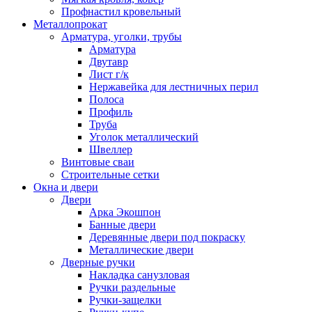
Профнастил кровельный
Металлопрокат
Арматура, уголки, трубы
Арматура
Двутавр
Лист г/к
Нержавейка для лестничных перил
Полоса
Профиль
Труба
Уголок металлический
Швеллер
Винтовые сваи
Строительные сетки
Окна и двери
Двери
Арка Экошпон
Банные двери
Деревянные двери под покраску
Металлические двери
Дверные ручки
Накладка санузловая
Ручки раздельные
Ручки-защелки