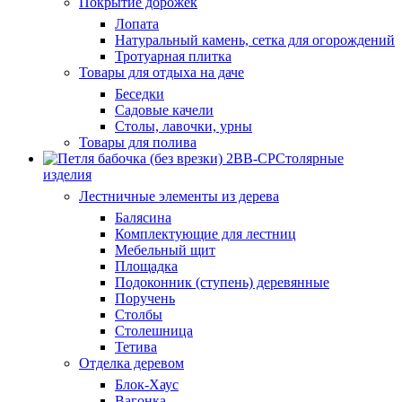
Покрытие дорожек
Лопата
Натуральный камень, сетка для огорождений
Тротуарная плитка
Товары для отдыха на даче
Беседки
Садовые качели
Столы, лавочки, урны
Товары для полива
Столярные
изделия
Лестничные элементы из дерева
Балясина
Комплектующие для лестниц
Мебельный щит
Площадка
Подоконник (ступень) деревянные
Поручень
Столбы
Столешница
Тетива
Отделка деревом
Блок-Хаус
Вагонка