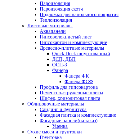
Пароизоляция
Пароизоляция скотч
Подложки для напольного покрытия
Теплоизоляция
Листовые материалы
Аквапанели
Гипсоволокнистый лист
Гипсокартон и комплектующие
Древесно-плитные материалы
Quick Deck шпунтованный
ДСП, ДВП
ОСП-3
Фанера
Фанера ФК
Фанера ФСФ
Профиль для гипсокартона
Цементно-стружечные плиты
Шифер, хризолитовая плита
Облицовочные материалы
Сайдинг и фурнитура
Фасадная плитка и комплектующие
Фасадные панели(на заказ)
Уценка
Сухие смеси и грунтовки
Грунтовка