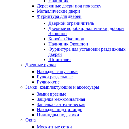
Наличник
Деревянные двери под покраску
Металлические двери
Фурнитура для дверей
Дверной ограничитель
Дверные коробки, наличники, доборы
Экошпон
Коробка Экошпон
Наличник Экошпон
Фурнитура для установки раздвижных
дверей
Шпингалет
Дверные ручки
Накладка санузловая
Ручки раздельные
Ручки-купе
Замки, комплектующие и аксессуары
Замки врезные
Защелка межкомнаятная
Защелка сантехническая
Накладка под цилиндр
Цилиндры под замки
Окна
Москитные сетки