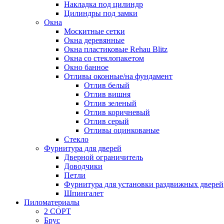
Накладка под цилиндр
Цилиндры под замки
Окна
Москитные сетки
Окна деревянные
Окна пластиковые Rehau Blitz
Окна со стеклопакетом
Окно банное
Отливы оконные/на фундамент
Отлив белый
Отлив вишня
Отлив зеленый
Отлив коричневый
Отлив серый
Отливы оцинкованые
Стекло
Фурнитура для дверей
Дверной ограничитель
Доводчики
Петли
Фурнитура для установки раздвижных дверей
Шпингалет
Пиломатериалы
2 СОРТ
Брус