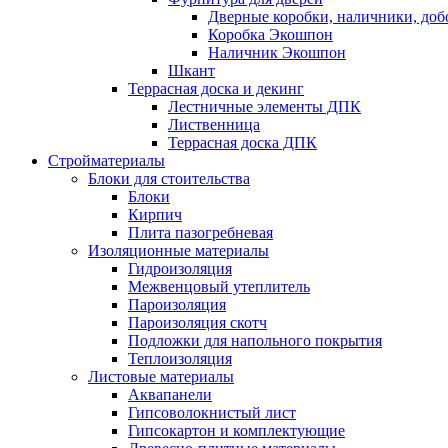
Дверные коробки, наличники, до
Коробка Экошпон
Наличник Экошпон
Шкант
Террасная доска и декинг
Лестничные элементы ДПК
Лиственница
Террасная доска ДПК
Стройматериалы
Блоки для стоительства
Блоки
Кирпич
Плита пазогребневая
Изоляционные материалы
Гидроизоляция
Межвенцовый утеплитель
Пароизоляция
Пароизоляция скотч
Подложки для напольного покрытия
Теплоизоляция
Листовые материалы
Аквапанели
Гипсоволокнистый лист
Гипсокартон и комплектующие