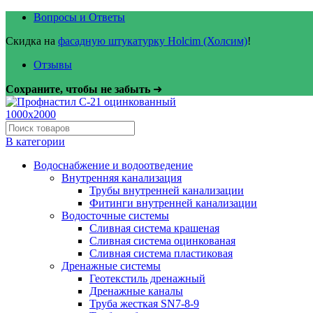
Вопросы и Ответы
Скидка на
фасадную штукатурку Holcim (Холсим)
!
Отзывы
Сохраните, чтобы не забыть
➜
В категории
Водоснабжение и водоотведение
Внутренняя канализация
Трубы внутренней канализации
Фитинги внутренней канализации
Водосточные системы
Сливная система крашеная
Сливная система оцинкованая
Сливная система пластиковая
Дренажные системы
Геотекстиль дренажный
Дренажные каналы
Труба жесткая SN7-8-9