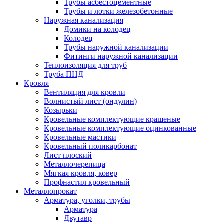
Трубы асбестоцементные
Трубы и лотки железобетонные
Наружная канализация
Домики на колодец
Колодец
Трубы наружной канализации
Фитинги наружной канализации
Теплоизоляция для труб
Труба ПНД
Кровля
Вентиляция для кровли
Волнистый лист (ондулин)
Козырьки
Кровельные комплектующие крашеные
Кровельные комплектующие оцинкованные
Кровельные мастики
Кровельный поликарбонат
Лист плоский
Металлочерепица
Мягкая кровля, ковер
Профнастил кровельный
Металлопрокат
Арматура, уголки, трубы
Арматура
Двутавр