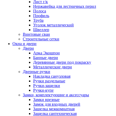
Лист г/к
Нержавейка для лестничных перил
Полоса
Профиль
Труба
Уголок металлический
Швеллер
Винтовые сваи
Строительные сетки
Окна и двери
Двери
Арка Экошпон
Банные двери
Деревянные двери под покраску
Металлические двери
Дверные ручки
Накладка санузловая
Ручки раздельные
Ручки-защелки
Ручки-купе
Замки, комплектующие и аксессуары
Замки врезные
Замок для входных дверей
Защелка межкомнатная
Защелка сантехническая