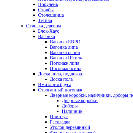
Поручень
Столбы
Столешница
Тетива
Отделка деревом
Блок-Хаус
Вагонка
Вагонка ЕВРО
Вагонка липа
Вагонка осина
Вагонка Штиль
Погонаж липа
Погонаж осина
Доска пола, подложки
Доска пола
Имитация бруса
Строганный погонаж
Дверные коробки, наличники, доборы п
Дверные коробки
Доборы
Наличник
Плинтус
Раскладка
Уголок деревянный
Фурнитура для дверей