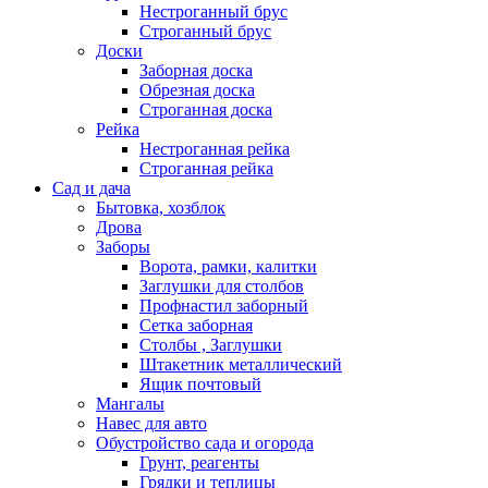
Нестроганный брус
Строганный брус
Доски
Заборная доска
Обрезная доска
Строганная доска
Рейка
Нестроганная рейка
Строганная рейка
Сад и дача
Бытовка, хозблок
Дрова
Заборы
Ворота, рамки, калитки
Заглушки для столбов
Профнастил заборный
Сетка заборная
Столбы , Заглушки
Штакетник металлический
Ящик почтовый
Мангалы
Навес для авто
Обустройство сада и огорода
Грунт, реагенты
Грядки и теплицы