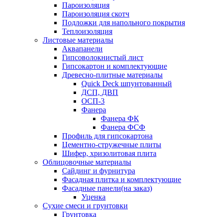
Пароизоляция
Пароизоляция скотч
Подложки для напольного покрытия
Теплоизоляция
Листовые материалы
Аквапанели
Гипсоволокнистый лист
Гипсокартон и комплектующие
Древесно-плитные материалы
Quick Deck шпунтованный
ДСП, ДВП
ОСП-3
Фанера
Фанера ФК
Фанера ФСФ
Профиль для гипсокартона
Цементно-стружечные плиты
Шифер, хризолитовая плита
Облицовочные материалы
Сайдинг и фурнитура
Фасадная плитка и комплектующие
Фасадные панели(на заказ)
Уценка
Сухие смеси и грунтовки
Грунтовка