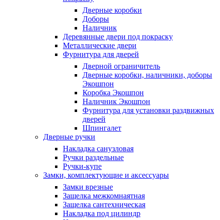
Дверные коробки
Доборы
Наличник
Деревянные двери под покраску
Металлические двери
Фурнитура для дверей
Дверной ограничитель
Дверные коробки, наличники, доборы
Экошпон
Коробка Экошпон
Наличник Экошпон
Фурнитура для установки раздвижных
дверей
Шпингалет
Дверные ручки
Накладка санузловая
Ручки раздельные
Ручки-купе
Замки, комплектующие и аксессуары
Замки врезные
Защелка межкомнаятная
Защелка сантехническая
Накладка под цилиндр