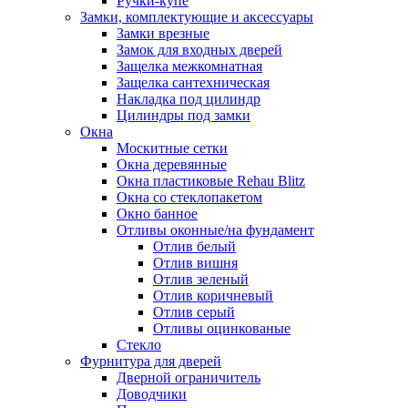
Ручки-купе
Замки, комплектующие и аксессуары
Замки врезные
Замок для входных дверей
Защелка межкомнатная
Защелка сантехническая
Накладка под цилиндр
Цилиндры под замки
Окна
Москитные сетки
Окна деревянные
Окна пластиковые Rehau Blitz
Окна со стеклопакетом
Окно банное
Отливы оконные/на фундамент
Отлив белый
Отлив вишня
Отлив зеленый
Отлив коричневый
Отлив серый
Отливы оцинкованые
Стекло
Фурнитура для дверей
Дверной ограничитель
Доводчики