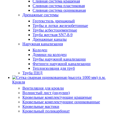
Сливная система крашеная
Сливная система пластиковая
Сливная система оцинкованая
Дренажные системы
Геотекстиль дренажный
Трубы и лотки железобетонные
Трубы асбестоцементные
Труба жесткая SN7-8-9
Дренажные каналы
Наружная канализация
Колодец
Домики на колодец
Трубы наружной канализации
Фитинги наружной канализации
Теплоизоляция для труб
Труба ПНД
Кровля
Вентиляция для кровли
Волнистый лист (ондулин)
Кровельные комплектующие крашеные
Кровельные комплектующие оцинкованные
Кровельные мастики
Кровельный поликарбонат