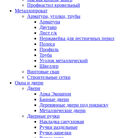
Профнастил кровельный
Металлопрокат
Арматура, уголки, трубы
Арматура
Двутавр
Лист г/к
Нержавейка для лестничных перил
Полоса
Профиль
Труба
Уголок металлический
Швеллер
Винтовые сваи
Строительные сетки
Окна и двери
Двери
Арка Экошпон
Банные двери
Деревянные двери под покраску
Металлические двери
Дверные ручки
Накладка санузловая
Ручки раздельные
Ручки-защелки