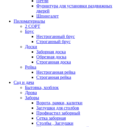
Петли
Фурнитура для установки раздвижных
дверей
Шпингалет
Пиломатериалы
2 СОРТ
Брус
Нестроганный брус
Строганный брус
Доски
Заборная доска
Обрезная доска
Строганная доска
Рейка
Нестроганная рейка
Строганная рейка
Сад и дача
Бытовка, хозблок
Дрова
Заборы
Ворота, рамки, калитки
Заглушки для столбов
Профнастил заборный
Сетка заборная
Столбы , Заглушки