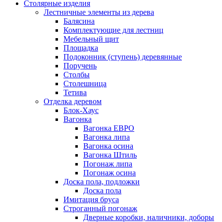
Столярные изделия
Лестничные элементы из дерева
Балясина
Комплектующие для лестниц
Мебельный щит
Площадка
Подоконник (ступень) деревянные
Поручень
Столбы
Столешница
Тетива
Отделка деревом
Блок-Хаус
Вагонка
Вагонка ЕВРО
Вагонка липа
Вагонка осина
Вагонка Штиль
Погонаж липа
Погонаж осина
Доска пола, подложки
Доска пола
Имитация бруса
Строганный погонаж
Дверные коробки, наличники, доборы