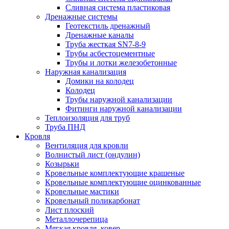
Сливная система пластиковая
Дренажные системы
Геотекстиль дренажный
Дренажные каналы
Труба жесткая SN7-8-9
Трубы асбестоцементные
Трубы и лотки железобетонные
Наружная канализация
Домики на колодец
Колодец
Трубы наружной канализации
Фитинги наружной канализации
Теплоизоляция для труб
Труба ПНД
Кровля
Вентиляция для кровли
Волнистый лист (ондулин)
Козырьки
Кровельные комплектующие крашеные
Кровельные комплектующие оцинкованные
Кровельные мастики
Кровельный поликарбонат
Лист плоский
Металлочерепица
Мягкая кровля, ковер