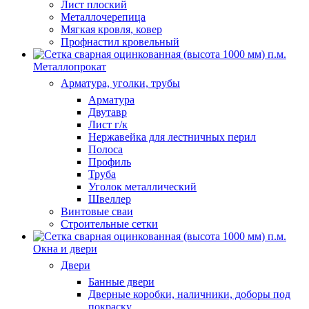
Лист плоский
Металлочерепица
Мягкая кровля, ковер
Профнастил кровельный
Металлопрокат
Арматура, уголки, трубы
Арматура
Двутавр
Лист г/к
Нержавейка для лестничных перил
Полоса
Профиль
Труба
Уголок металлический
Швеллер
Винтовые сваи
Строительные сетки
Окна и двери
Двери
Банные двери
Дверные коробки, наличники, доборы под
покраску