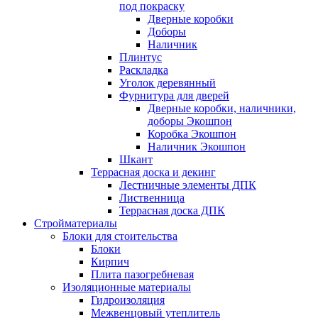
под покраску
Дверные коробки
Доборы
Наличник
Плинтус
Раскладка
Уголок деревянный
Фурнитура для дверей
Дверные коробки, наличники,
доборы Экошпон
Коробка Экошпон
Наличник Экошпон
Шкант
Террасная доска и декинг
Лестничные элементы ДПК
Лиственница
Террасная доска ДПК
Стройматериалы
Блоки для стоительства
Блоки
Кирпич
Плита пазогребневая
Изоляционные материалы
Гидроизоляция
Межвенцовый утеплитель