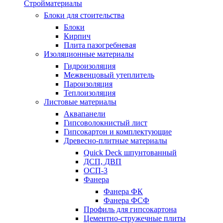
Стройматериалы
Блоки для стоительства
Блоки
Кирпич
Плита пазогребневая
Изоляционные материалы
Гидроизоляция
Межвенцовый утеплитель
Пароизоляция
Теплоизоляция
Листовые материалы
Аквапанели
Гипсоволокнистый лист
Гипсокартон и комплектующие
Древесно-плитные материалы
Quick Deck шпунтованный
ДСП, ДВП
ОСП-3
Фанера
Фанера ФК
Фанера ФСФ
Профиль для гипсокартона
Цементно-стружечные плиты