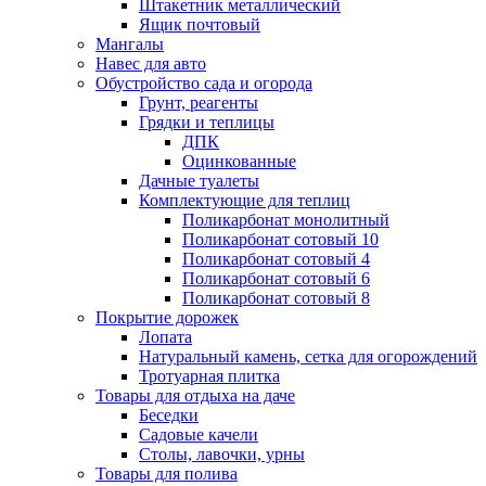
Штакетник металлический
Ящик почтовый
Мангалы
Навес для авто
Обустройство сада и огорода
Грунт, реагенты
Грядки и теплицы
ДПК
Оцинкованные
Дачные туалеты
Комплектующие для теплиц
Поликарбонат монолитный
Поликарбонат сотовый 10
Поликарбонат сотовый 4
Поликарбонат сотовый 6
Поликарбонат сотовый 8
Покрытие дорожек
Лопата
Натуральный камень, сетка для огорождений
Тротуарная плитка
Товары для отдыха на даче
Беседки
Садовые качели
Столы, лавочки, урны
Товары для полива