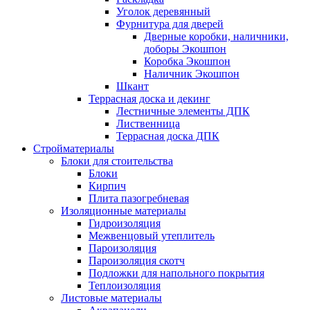
Уголок деревянный
Фурнитура для дверей
Дверные коробки, наличники,
доборы Экошпон
Коробка Экошпон
Наличник Экошпон
Шкант
Террасная доска и декинг
Лестничные элементы ДПК
Лиственница
Террасная доска ДПК
Стройматериалы
Блоки для стоительства
Блоки
Кирпич
Плита пазогребневая
Изоляционные материалы
Гидроизоляция
Межвенцовый утеплитель
Пароизоляция
Пароизоляция скотч
Подложки для напольного покрытия
Теплоизоляция
Листовые материалы