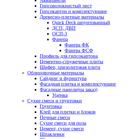
Аквапанели
Гипсоволокнистый лист
Гипсокартон и комплектующие
Древесно-плитные материалы
Quick Deck шпунтованный
ДСП, ДВП
ОСП-3
Фанера
Фанера ФК
Фанера ФСФ
Профиль для гипсокартона
Цементно-стружечные плиты
Шифер, хризолитовая плита
Облицовочные материалы
Сайдинг и фурнитура
Фасадная плитка и комплектующие
Фасадные панели(на заказ)
Уценка
Сухие смеси и грунтовки
Грунтовка
Клей для плитки и блоков
Печные смеси
Сухие смеси для пола
Цемент, сухие смеси
Шпаклевки