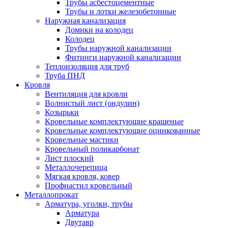
Трубы асбестоцементные
Трубы и лотки железобетонные
Наружная канализация
Домики на колодец
Колодец
Трубы наружной канализации
Фитинги наружной канализации
Теплоизоляция для труб
Труба ПНД
Кровля
Вентиляция для кровли
Волнистый лист (ондулин)
Козырьки
Кровельные комплектующие крашеные
Кровельные комплектующие оцинкованные
Кровельные мастики
Кровельный поликарбонат
Лист плоский
Металлочерепица
Мягкая кровля, ковер
Профнастил кровельный
Металлопрокат
Арматура, уголки, трубы
Арматура
Двутавр