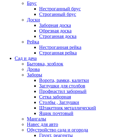
Брус
Нестроганный брус
Строганный брус
Доски
Заборная доска
Обрезная доска
Строганная доска
Рейка
Нестроганная рейка
Строганная рейка
Сад и дача
Бытовка, хозблок
Дрова
Заборы
Ворота, рамки, калитки
Заглушки для столбов
Профнастил заборный
Сетка заборная
Столбы , Заглушки
Штакетник металлический
Ящик почтовый
Мангалы
Навес для авто
Обустройство сада и огорода
Грунт, реагенты