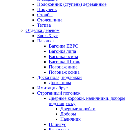
Подоконник (ступень) деревянные
Поручень
Столбы
Столешница
Тетива
Отделка деревом
Блок-Хаус
Вагонка
Вагонка ЕВРО
Вагонка липа
Вагонка осина
Вагонка Штиль
Погонаж липа
Погонаж осина
Доска пола, подложки
Доска пола
Имитация бруса
Строганный погонаж
Дверные коробки, наличники, доборы
под покраску
Дверные коробки
Доборы
Наличник
Плинтус
Раскладка