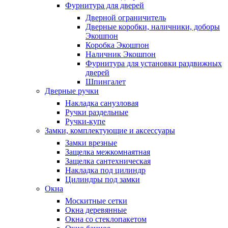
Фурнитура для дверей
Дверной ограничитель
Дверные коробки, наличники, доборы
Экошпон
Коробка Экошпон
Наличник Экошпон
Фурнитура для установки раздвижных
дверей
Шпингалет
Дверные ручки
Накладка санузловая
Ручки раздельные
Ручки-купе
Замки, комплектующие и аксессуары
Замки врезные
Защелка межкомнаятная
Защелка сантехническая
Накладка под цилиндр
Цилиндры под замки
Окна
Москитные сетки
Окна деревянные
Окна со стеклопакетом