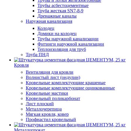
Трубы и лотки железобетонные
Трубы асбестоцементные
Труба жесткая SN7-8-9
Дренажные каналы
Наружная канализация
Колодец
Домики на колодец
Трубы наружной канализации
Фитинги наружной канализации
Теплоизоляция для труб
Труба ПНД
Кровля
Вентиляция для кровли
Волнистый лист (ондулин)
Кровельные комплектующие крашеные
Кровельные комплектующие оцинкованные
Кровельные мастики
Кровельный поликарбонат
Лист плоский
Металлочерепица
Мягкая кровля, ковер
Профнастил кровельный
Металлопрокат