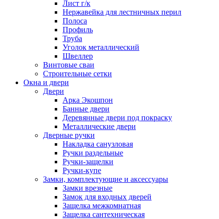
Лист г/к
Нержавейка для лестничных перил
Полоса
Профиль
Труба
Уголок металлический
Швеллер
Винтовые сваи
Строительные сетки
Окна и двери
Двери
Арка Экошпон
Банные двери
Деревянные двери под покраску
Металлические двери
Дверные ручки
Накладка санузловая
Ручки раздельные
Ручки-защелки
Ручки-купе
Замки, комплектующие и аксессуары
Замки врезные
Замок для входных дверей
Защелка межкомнатная
Защелка сантехническая