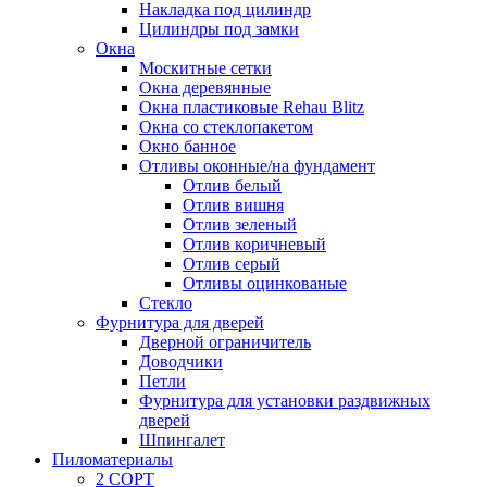
Накладка под цилиндр
Цилиндры под замки
Окна
Москитные сетки
Окна деревянные
Окна пластиковые Rehau Blitz
Окна со стеклопакетом
Окно банное
Отливы оконные/на фундамент
Отлив белый
Отлив вишня
Отлив зеленый
Отлив коричневый
Отлив серый
Отливы оцинкованые
Стекло
Фурнитура для дверей
Дверной ограничитель
Доводчики
Петли
Фурнитура для установки раздвижных
дверей
Шпингалет
Пиломатериалы
2 СОРТ