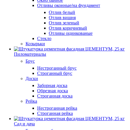
Окно банное
Отливы оконные/на фундамент
Отлив белый
Отлив вишня
Отлив зеленый
Отлив коричневый
Отливы оцинкованые
Стекло
Козырьки
Пиломатериалы
Брус
Нестроганный брус
Строганный брус
Доски
Заборная доска
Обрезная доска
Строганная доска
Рейка
Нестроганная рейка
Строганная рейка
Сад и дача