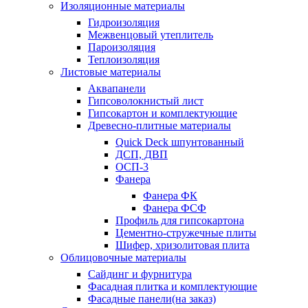
Изоляционные материалы
Гидроизоляция
Межвенцовый утеплитель
Пароизоляция
Теплоизоляция
Листовые материалы
Аквапанели
Гипсоволокнистый лист
Гипсокартон и комплектующие
Древесно-плитные материалы
Quick Deck шпунтованный
ДСП, ДВП
ОСП-3
Фанера
Фанера ФК
Фанера ФСФ
Профиль для гипсокартона
Цементно-стружечные плиты
Шифер, хризолитовая плита
Облицовочные материалы
Сайдинг и фурнитура
Фасадная плитка и комплектующие
Фасадные панели(на заказ)