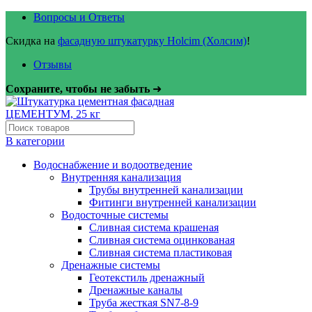
Вопросы и Ответы
Скидка на
фасадную штукатурку Holcim (Холсим)
!
Отзывы
Сохраните, чтобы не забыть
➜
В категории
Водоснабжение и водоотведение
Внутренняя канализация
Трубы внутренней канализации
Фитинги внутренней канализации
Водосточные системы
Сливная система крашеная
Сливная система оцинкованая
Сливная система пластиковая
Дренажные системы
Геотекстиль дренажный
Дренажные каналы
Труба жесткая SN7-8-9