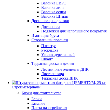
Вагонка ЕВРО
Вагонка липа
Вагонка осина
Вагонка Штиль
Доска пола, подложки
Доска пола
Подложки для напольшного покрытия
Имитация бруса
Строганный погонаж
Плинтус
Раскладка
Уголок деревянный
Шкант
Террасная доска и декинг
Лестничные элементы ДПК
Лиственница
Террасная доска ДПК
Стройматериалы
Блоки для стоительства
Блоки
Кирпич
Плита пазогребневая