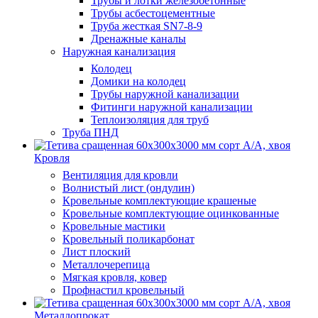
Трубы и лотки железобетонные
Трубы асбестоцементные
Труба жесткая SN7-8-9
Дренажные каналы
Наружная канализация
Колодец
Домики на колодец
Трубы наружной канализации
Фитинги наружной канализации
Теплоизоляция для труб
Труба ПНД
Кровля
Вентиляция для кровли
Волнистый лист (ондулин)
Кровельные комплектующие крашеные
Кровельные комплектующие оцинкованные
Кровельные мастики
Кровельный поликарбонат
Лист плоский
Металлочерепица
Мягкая кровля, ковер
Профнастил кровельный
Металлопрокат