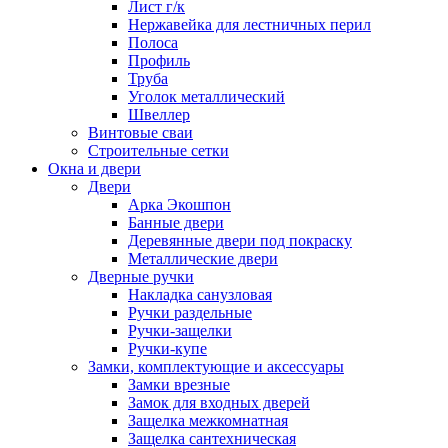
Лист г/к
Нержавейка для лестничных перил
Полоса
Профиль
Труба
Уголок металлический
Швеллер
Винтовые сваи
Строительные сетки
Окна и двери
Двери
Арка Экошпон
Банные двери
Деревянные двери под покраску
Металлические двери
Дверные ручки
Накладка санузловая
Ручки раздельные
Ручки-защелки
Ручки-купе
Замки, комплектующие и аксессуары
Замки врезные
Замок для входных дверей
Защелка межкомнатная
Защелка сантехническая