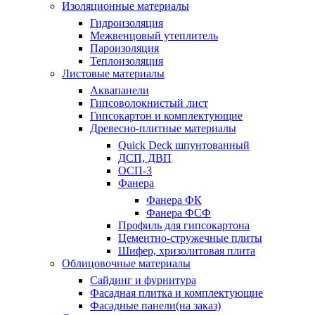
Изоляционные материалы
Гидроизоляция
Межвенцовый утеплитель
Пароизоляция
Теплоизоляция
Листовые материалы
Аквапанели
Гипсоволокнистый лист
Гипсокартон и комплектующие
Древесно-плитные материалы
Quick Deck шпунтованный
ДСП, ДВП
ОСП-3
Фанера
Фанера ФК
Фанера ФСФ
Профиль для гипсокартона
Цементно-стружечные плиты
Шифер, хризолитовая плита
Облицовочные материалы
Сайдинг и фурнитура
Фасадная плитка и комплектующие
Фасадные панели(на заказ)