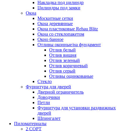
Накладка под цилиндр
Цилиндры под замки
Окна
Москитные сетки
Окна деревянные
Окна пластиковые Rehau Blitz
Окна со стеклопакетом
Окно банное
Отливы оконные/на фундамент
Отлив белый
Отлив вишня
Отлив зеленый
Отлив коричневый
Отлив серый
Отливы оцинкованые
Стекло
Фурнитура для дверей
Дверной ограничитель
Доводчики
Петли
Фурнитура для установки раздвижных
дверей
Шпингалет
Пиломатериалы
2 СОРТ