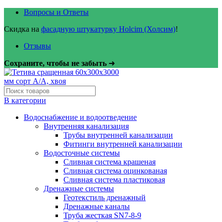
Вопросы и Ответы
Скидка на
фасадную штукатурку Holcim (Холсим)
!
Отзывы
Сохраните, чтобы не забыть
➜
В категории
Водоснабжение и водоотведение
Внутренняя канализация
Трубы внутренней канализации
Фитинги внутренней канализации
Водосточные системы
Сливная система крашеная
Сливная система оцинкованая
Сливная система пластиковая
Дренажные системы
Геотекстиль дренажный
Дренажные каналы
Труба жесткая SN7-8-9