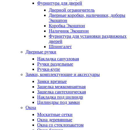
Фурнитура для дверей
Дверной ограничитель
Дверные коробки, наличники, доборы
Экошпон
Коробка Экошпон
Наличник Экошпон
Фурнитура для установки раздвижных
дверей
Шпингалет
Дверные ручки
Накладка санузловая
Ручки раздельные
Ручки-купе
Замки, комплектующие и аксессуары
Замки врезные
Защелка межкомнаятная
Защелка сантехническая
Накладка под цилиндр
Цилиндры под замки
Окна
Москитные сетки
Окна деревянные
Окна со стеклопакетом