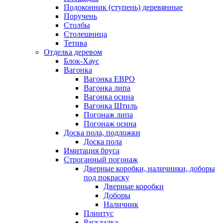
Подоконник (ступень) деревянные
Поручень
Столбы
Столешница
Тетива
Отделка деревом
Блок-Хаус
Вагонка
Вагонка ЕВРО
Вагонка липа
Вагонка осина
Вагонка Штиль
Погонаж липа
Погонаж осина
Доска пола, подложки
Доска пола
Имитация бруса
Строганный погонаж
Дверные коробки, наличники, доборы
под покраску
Дверные коробки
Доборы
Наличник
Плинтус
Раскладка