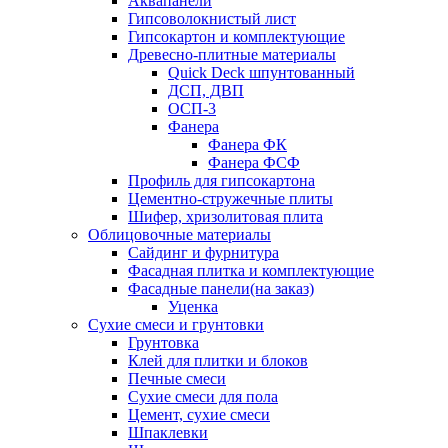
Аквапанели
Гипсоволокнистый лист
Гипсокартон и комплектующие
Древесно-плитные материалы
Quick Deck шпунтованный
ДСП, ДВП
ОСП-3
Фанера
Фанера ФК
Фанера ФСФ
Профиль для гипсокартона
Цементно-стружечные плиты
Шифер, хризолитовая плита
Облицовочные материалы
Сайдинг и фурнитура
Фасадная плитка и комплектующие
Фасадные панели(на заказ)
Уценка
Сухие смеси и грунтовки
Грунтовка
Клей для плитки и блоков
Печные смеси
Сухие смеси для пола
Цемент, сухие смеси
Шпаклевки