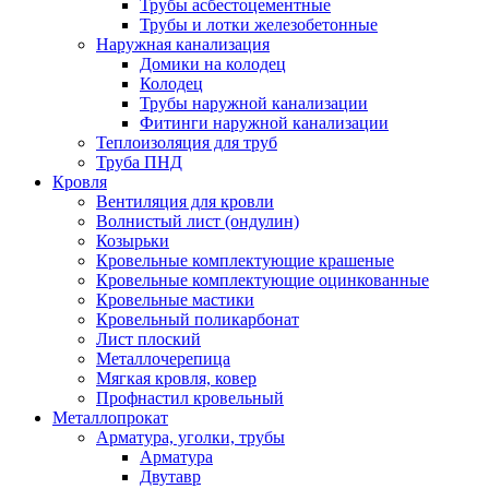
Трубы асбестоцементные
Трубы и лотки железобетонные
Наружная канализация
Домики на колодец
Колодец
Трубы наружной канализации
Фитинги наружной канализации
Теплоизоляция для труб
Труба ПНД
Кровля
Вентиляция для кровли
Волнистый лист (ондулин)
Козырьки
Кровельные комплектующие крашеные
Кровельные комплектующие оцинкованные
Кровельные мастики
Кровельный поликарбонат
Лист плоский
Металлочерепица
Мягкая кровля, ковер
Профнастил кровельный
Металлопрокат
Арматура, уголки, трубы
Арматура
Двутавр