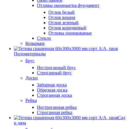
Окно банное
Отливы оконные/на фундамент
Отлив белый
Отлив вишня
Отлив зеленый
Отлив коричневый
Отливы оцинкованые
Стекло
Козырьки
Пиломатериалы
Брус
Нестроганный брус
Строганный брус
Доски
Заборная доска
Обрезная доска
Строганная доска
Рейка
Нестроганная рейка
Строганная рейка
Сад
и дача