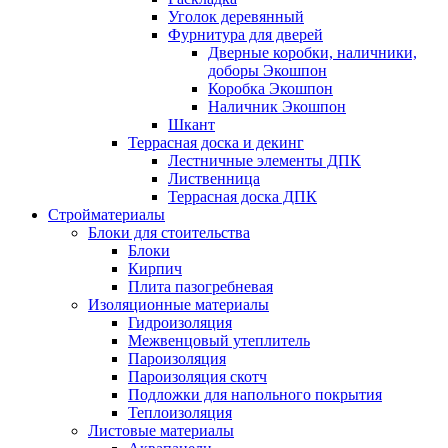
Уголок деревянный
Фурнитура для дверей
Дверные коробки, наличники,
доборы Экошпон
Коробка Экошпон
Наличник Экошпон
Шкант
Террасная доска и декинг
Лестничные элементы ДПК
Лиственница
Террасная доска ДПК
Стройматериалы
Блоки для стоительства
Блоки
Кирпич
Плита пазогребневая
Изоляционные материалы
Гидроизоляция
Межвенцовый утеплитель
Пароизоляция
Пароизоляция скотч
Подложки для напольного покрытия
Теплоизоляция
Листовые материалы