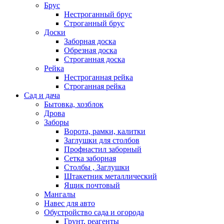
Брус
Нестроганный брус
Строганный брус
Доски
Заборная доска
Обрезная доска
Строганная доска
Рейка
Нестроганная рейка
Строганная рейка
Сад и дача
Бытовка, хозблок
Дрова
Заборы
Ворота, рамки, калитки
Заглушки для столбов
Профнастил заборный
Сетка заборная
Столбы , Заглушки
Штакетник металлический
Ящик почтовый
Мангалы
Навес для авто
Обустройство сада и огорода
Грунт, реагенты