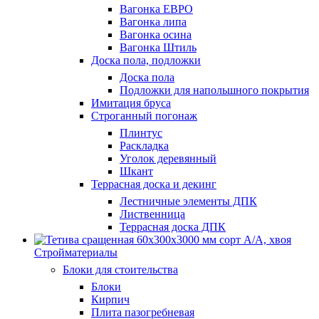
Вагонка ЕВРО
Вагонка липа
Вагонка осина
Вагонка Штиль
Доска пола, подложки
Доска пола
Подложки для напольшного покрытия
Имитация бруса
Строганный погонаж
Плинтус
Раскладка
Уголок деревянный
Шкант
Террасная доска и декинг
Лестничные элементы ДПК
Лиственница
Террасная доска ДПК
Стройматериалы
Блоки для стоительства
Блоки
Кирпич
Плита пазогребневая