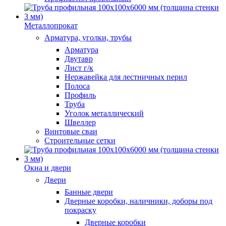
Металлопрокат
Арматура, уголки, трубы
Арматура
Двутавр
Лист г/к
Нержавейка для лестничных перил
Полоса
Профиль
Труба
Уголок металлический
Швеллер
Винтовые сваи
Строительные сетки
Окна и двери
Двери
Банные двери
Дверные коробки, наличники, доборы под
покраску
Дверные коробки