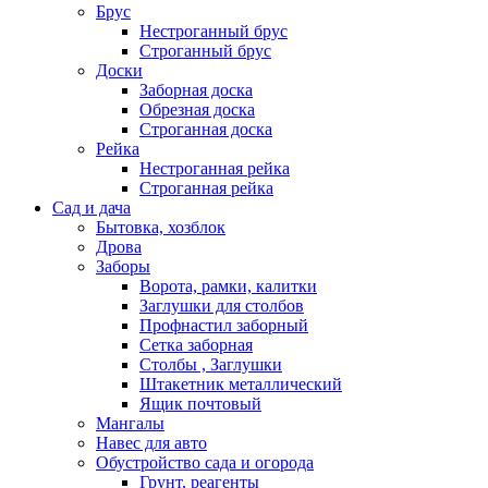
Брус
Нестроганный брус
Строганный брус
Доски
Заборная доска
Обрезная доска
Строганная доска
Рейка
Нестроганная рейка
Строганная рейка
Сад и дача
Бытовка, хозблок
Дрова
Заборы
Ворота, рамки, калитки
Заглушки для столбов
Профнастил заборный
Сетка заборная
Столбы , Заглушки
Штакетник металлический
Ящик почтовый
Мангалы
Навес для авто
Обустройство сада и огорода
Грунт, реагенты