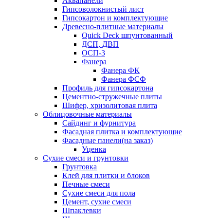
Аквапанели
Гипсоволокнистый лист
Гипсокартон и комплектующие
Древесно-плитные материалы
Quick Deck шпунтованный
ДСП, ДВП
ОСП-3
Фанера
Фанера ФК
Фанера ФСФ
Профиль для гипсокартона
Цементно-стружечные плиты
Шифер, хризолитовая плита
Облицовочные материалы
Сайдинг и фурнитура
Фасадная плитка и комплектующие
Фасадные панели(на заказ)
Уценка
Сухие смеси и грунтовки
Грунтовка
Клей для плитки и блоков
Печные смеси
Сухие смеси для пола
Цемент, сухие смеси
Шпаклевки