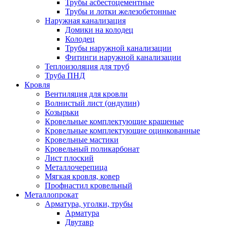
Трубы асбестоцементные
Трубы и лотки железобетонные
Наружная канализация
Домики на колодец
Колодец
Трубы наружной канализации
Фитинги наружной канализации
Теплоизоляция для труб
Труба ПНД
Кровля
Вентиляция для кровли
Волнистый лист (ондулин)
Козырьки
Кровельные комплектующие крашеные
Кровельные комплектующие оцинкованные
Кровельные мастики
Кровельный поликарбонат
Лист плоский
Металлочерепица
Мягкая кровля, ковер
Профнастил кровельный
Металлопрокат
Арматура, уголки, трубы
Арматура
Двутавр