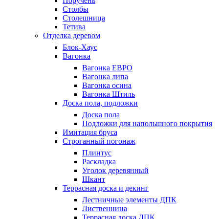
Поручень
Столбы
Столешница
Тетива
Отделка деревом
Блок-Хаус
Вагонка
Вагонка ЕВРО
Вагонка липа
Вагонка осина
Вагонка Штиль
Доска пола, подложки
Доска пола
Подложки для напольшного покрытия
Имитация бруса
Строганный погонаж
Плинтус
Раскладка
Уголок деревянный
Шкант
Террасная доска и декинг
Лестничные элементы ДПК
Лиственница
Террасная доска ДПК