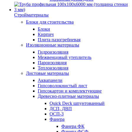
Стройматериалы
Блоки для стоительства
Блоки
Кирпич
Плита пазогребневая
Изоляционные материалы
Гидроизоляция
Межвенцовый утеплитель
Пароизоляция
Теплоизоляция
Листовые материалы
Аквапанели
Гипсоволокнистый лист
Гипсокартон и комплектующие
Древесно-плитные материалы
Quick Deck шпунтованный
ДСП, ДВП
ОСП-3
Фанера
Фанера ФК
Фанера ФСФ