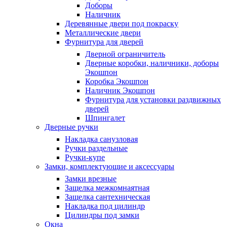
Доборы
Наличник
Деревянные двери под покраску
Металлические двери
Фурнитура для дверей
Дверной ограничитель
Дверные коробки, наличники, доборы
Экошпон
Коробка Экошпон
Наличник Экошпон
Фурнитура для установки раздвижных
дверей
Шпингалет
Дверные ручки
Накладка санузловая
Ручки раздельные
Ручки-купе
Замки, комплектующие и аксессуары
Замки врезные
Защелка межкомнаятная
Защелка сантехническая
Накладка под цилиндр
Цилиндры под замки
Окна