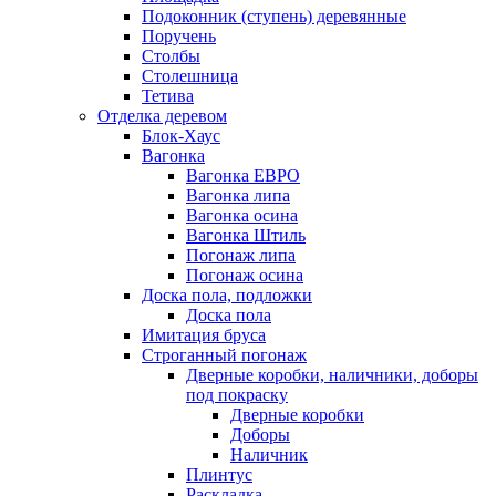
Подоконник (ступень) деревянные
Поручень
Столбы
Столешница
Тетива
Отделка деревом
Блок-Хаус
Вагонка
Вагонка ЕВРО
Вагонка липа
Вагонка осина
Вагонка Штиль
Погонаж липа
Погонаж осина
Доска пола, подложки
Доска пола
Имитация бруса
Строганный погонаж
Дверные коробки, наличники, доборы
под покраску
Дверные коробки
Доборы
Наличник
Плинтус
Раскладка