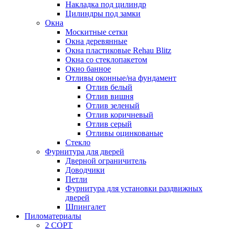
Накладка под цилиндр
Цилиндры под замки
Окна
Москитные сетки
Окна деревянные
Окна пластиковые Rehau Blitz
Окна со стеклопакетом
Окно банное
Отливы оконные/на фундамент
Отлив белый
Отлив вишня
Отлив зеленый
Отлив коричневый
Отлив серый
Отливы оцинкованые
Стекло
Фурнитура для дверей
Дверной ограничитель
Доводчики
Петли
Фурнитура для установки раздвижных
дверей
Шпингалет
Пиломатериалы
2 СОРТ