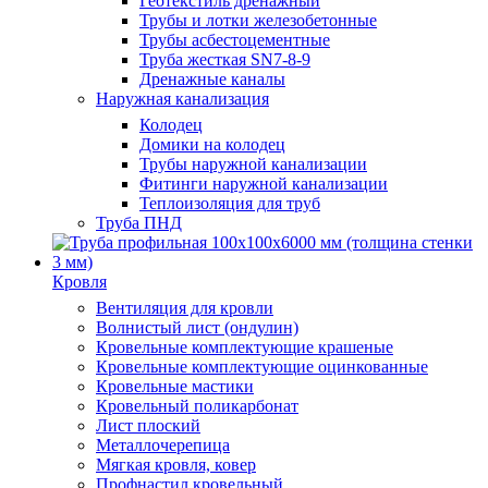
Геотекстиль дренажный
Трубы и лотки железобетонные
Трубы асбестоцементные
Труба жесткая SN7-8-9
Дренажные каналы
Наружная канализация
Колодец
Домики на колодец
Трубы наружной канализации
Фитинги наружной канализации
Теплоизоляция для труб
Труба ПНД
Кровля
Вентиляция для кровли
Волнистый лист (ондулин)
Кровельные комплектующие крашеные
Кровельные комплектующие оцинкованные
Кровельные мастики
Кровельный поликарбонат
Лист плоский
Металлочерепица
Мягкая кровля, ковер
Профнастил кровельный