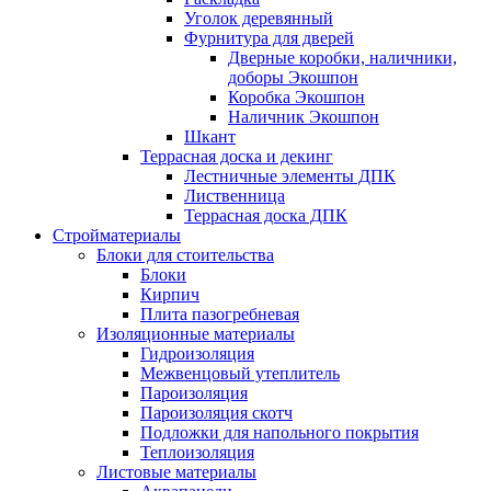
Уголок деревянный
Фурнитура для дверей
Дверные коробки, наличники,
доборы Экошпон
Коробка Экошпон
Наличник Экошпон
Шкант
Террасная доска и декинг
Лестничные элементы ДПК
Лиственница
Террасная доска ДПК
Стройматериалы
Блоки для стоительства
Блоки
Кирпич
Плита пазогребневая
Изоляционные материалы
Гидроизоляция
Межвенцовый утеплитель
Пароизоляция
Пароизоляция скотч
Подложки для напольного покрытия
Теплоизоляция
Листовые материалы