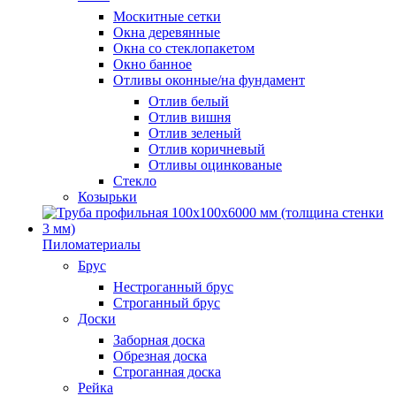
Москитные сетки
Окна деревянные
Окна со стеклопакетом
Окно банное
Отливы оконные/на фундамент
Отлив белый
Отлив вишня
Отлив зеленый
Отлив коричневый
Отливы оцинкованые
Стекло
Козырьки
Пиломатериалы
Брус
Нестроганный брус
Строганный брус
Доски
Заборная доска
Обрезная доска
Строганная доска
Рейка