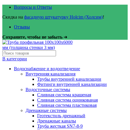
Вопросы и Ответы
Скидка на
фасадную штукатурку Holcim (Холсим)
!
Отзывы
Сохраните, чтобы не забыть
➜
В категории
Водоснабжение и водоотведение
Внутренняя канализация
Трубы внутренней канализации
Фитинги внутренней канализации
Водосточные системы
Сливная система крашеная
Сливная система оцинкованая
Сливная система пластиковая
Дренажные системы
Геотекстиль дренажный
Дренажные каналы
Труба жесткая SN7-8-9