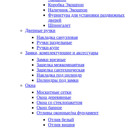
Коробка Экошпон
Наличник Экошпон
Фурнитура для установки раздвижных
дверей
Шпингалет
Дверные ручки
Накладка санузловая
Ручки раздельные
Ручки-купе
Замки, комплектующие и аксессуары
Замки врезные
Защелка межкомнаятная
Защелка сантехническая
Накладка под цилиндр
Цилиндры под замки
Окна
Москитные сетки
Окна деревянные
Окна со стеклопакетом
Окно банное
Отливы оконные/на фундамент
Отлив белый
Отлив вишня