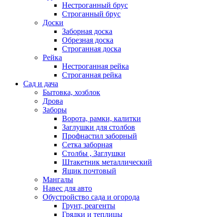
Нестроганный брус
Строганный брус
Доски
Заборная доска
Обрезная доска
Строганная доска
Рейка
Нестроганная рейка
Строганная рейка
Сад и дача
Бытовка, хозблок
Дрова
Заборы
Ворота, рамки, калитки
Заглушки для столбов
Профнастил заборный
Сетка заборная
Столбы , Заглушки
Штакетник металлический
Ящик почтовый
Мангалы
Навес для авто
Обустройство сада и огорода
Грунт, реагенты
Грядки и теплицы