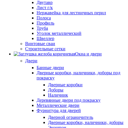
Двутавр
Лист г/к
Нержавейка для лестничных перил
Полоса
Профиль
Труба
Уголок металлический
Швеллер
Винтовые сваи
Строительные сетки
Окна и двери
Двери
Банные двери
Дверные коробки, наличники, доборы под
покраску
Дверные коробки
Доборы
Наличник
Деревянные двери под покраску
Металлические двери
Фурнитура для дверей
Дверной ограничитель
Дверные коробки, наличники, доборы
Экошпон