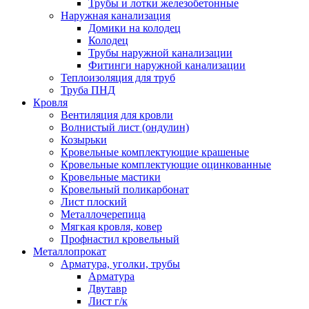
Трубы и лотки железобетонные
Наружная канализация
Домики на колодец
Колодец
Трубы наружной канализации
Фитинги наружной канализации
Теплоизоляция для труб
Труба ПНД
Кровля
Вентиляция для кровли
Волнистый лист (ондулин)
Козырьки
Кровельные комплектующие крашеные
Кровельные комплектующие оцинкованные
Кровельные мастики
Кровельный поликарбонат
Лист плоский
Металлочерепица
Мягкая кровля, ковер
Профнастил кровельный
Металлопрокат
Арматура, уголки, трубы
Арматура
Двутавр
Лист г/к