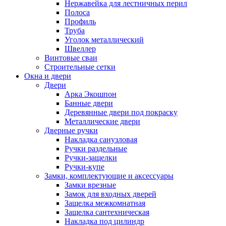
Нержавейка для лестничных перил
Полоса
Профиль
Труба
Уголок металлический
Швеллер
Винтовые сваи
Строительные сетки
Окна и двери
Двери
Арка Экошпон
Банные двери
Деревянные двери под покраску
Металлические двери
Дверные ручки
Накладка санузловая
Ручки раздельные
Ручки-защелки
Ручки-купе
Замки, комплектующие и аксессуары
Замки врезные
Замок для входных дверей
Защелка межкомнатная
Защелка сантехническая
Накладка под цилиндр