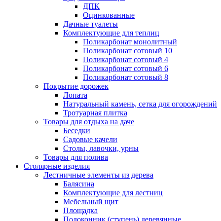
ДПК
Оцинкованные
Дачные туалеты
Комплектующие для теплиц
Поликарбонат монолитный
Поликарбонат сотовый 10
Поликарбонат сотовый 4
Поликарбонат сотовый 6
Поликарбонат сотовый 8
Покрытие дорожек
Лопата
Натуральный камень, сетка для огорождений
Тротуарная плитка
Товары для отдыха на даче
Беседки
Садовые качели
Столы, лавочки, урны
Товары для полива
Столярные изделия
Лестничные элементы из дерева
Балясина
Комплектующие для лестниц
Мебельный щит
Площадка
Подоконник (ступень) деревянные