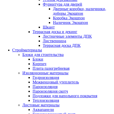
Фурнитура для дверей
Дверные коробки, наличники,
доборы Экошпон
Коробка Экошпон
Наличник Экошпон
Шкант
Террасная доска и декинг
Лестничные элементы ДПК
Лиственница
Террасная доска ДПК
Стройматериалы
Блоки для стоительства
Блоки
Кирпич
Плита пазогребневая
Изоляционные материалы
Гидроизоляция
Межвенцовый утеплитель
Пароизоляция
Пароизоляция скотч
Подложки для напольного покрытия
Теплоизоляция
Листовые материалы
Аквапанели