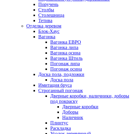
Поручень
Столбы
Столешница
Тетива
Отделка деревом
Блок-Хаус
Вагонка
Вагонка ЕВРО
Вагонка липа
Вагонка осина
Вагонка Штиль
Погонаж липа
Погонаж осина
Доска пола, подложки
Доска пола
Имитация бруса
Строганный погонаж
Дверные коробки, наличники, доборы
под покраску
Дверные коробки
Доборы
Наличник
Плинтус
Раскладка
Уголок деревянный