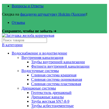
Вопросы и Ответы
Скидка на
фасадную штукатурку Holcim (Холсим)
!
Отзывы
Сохраните, чтобы не забыть
➜
В категории
Водоснабжение и водоотведение
Внутренняя канализация
Трубы внутренней канализации
Фитинги внутренней канализации
Водосточные системы
Сливная система крашеная
Сливная система оцинкованая
Сливная система пластиковая
Дренажные системы
Геотекстиль дренажный
Дренажные каналы
Труба жесткая SN7-8-9
Трубы асбестоцементные