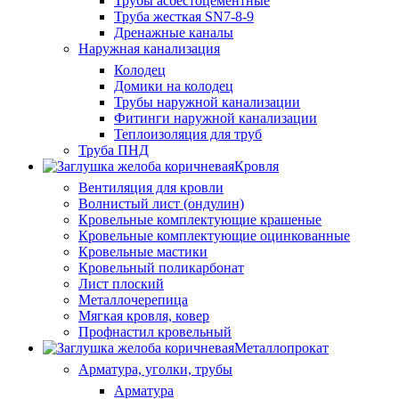
Трубы асбестоцементные
Труба жесткая SN7-8-9
Дренажные каналы
Наружная канализация
Колодец
Домики на колодец
Трубы наружной канализации
Фитинги наружной канализации
Теплоизоляция для труб
Труба ПНД
Кровля
Вентиляция для кровли
Волнистый лист (ондулин)
Кровельные комплектующие крашеные
Кровельные комплектующие оцинкованные
Кровельные мастики
Кровельный поликарбонат
Лист плоский
Металлочерепица
Мягкая кровля, ковер
Профнастил кровельный
Металлопрокат
Арматура, уголки, трубы
Арматура