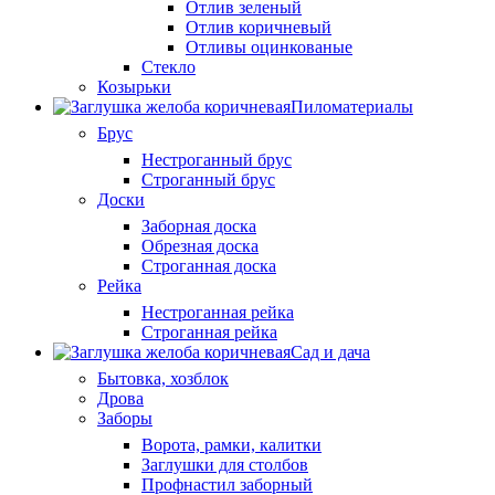
Отлив зеленый
Отлив коричневый
Отливы оцинкованые
Стекло
Козырьки
Пиломатериалы
Брус
Нестроганный брус
Строганный брус
Доски
Заборная доска
Обрезная доска
Строганная доска
Рейка
Нестроганная рейка
Строганная рейка
Сад и дача
Бытовка, хозблок
Дрова
Заборы
Ворота, рамки, калитки
Заглушки для столбов
Профнастил заборный