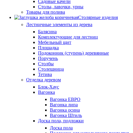
Садовые качели
Столы, лавочки, урны
Товары для полива
Столярные изделия
Лестничные элементы из дерева
Балясина
Комплектующие для лестниц
Мебельный щит
Площадка
Подоконник (ступень) деревянные
Поручень
Столбы
Столешница
Тетива
Отделка деревом
Блок-Хаус
Вагонка
Вагонка ЕВРО
Вагонка липа
Вагонка осина
Вагонка Штиль
Доска пола, подложки
Доска пола