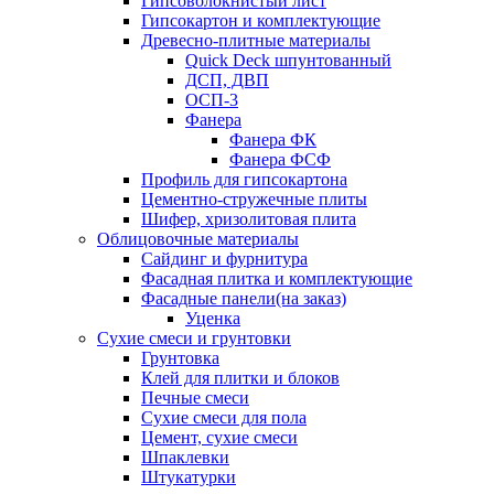
Гипсоволокнистый лист
Гипсокартон и комплектующие
Древесно-плитные материалы
Quick Deck шпунтованный
ДСП, ДВП
ОСП-3
Фанера
Фанера ФК
Фанера ФСФ
Профиль для гипсокартона
Цементно-стружечные плиты
Шифер, хризолитовая плита
Облицовочные материалы
Сайдинг и фурнитура
Фасадная плитка и комплектующие
Фасадные панели(на заказ)
Уценка
Сухие смеси и грунтовки
Грунтовка
Клей для плитки и блоков
Печные смеси
Сухие смеси для пола
Цемент, сухие смеси
Шпаклевки
Штукатурки