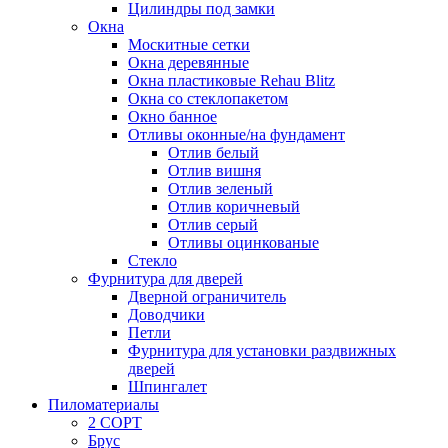
Цилиндры под замки
Окна
Москитные сетки
Окна деревянные
Окна пластиковые Rehau Blitz
Окна со стеклопакетом
Окно банное
Отливы оконные/на фундамент
Отлив белый
Отлив вишня
Отлив зеленый
Отлив коричневый
Отлив серый
Отливы оцинкованые
Стекло
Фурнитура для дверей
Дверной ограничитель
Доводчики
Петли
Фурнитура для установки раздвижных
дверей
Шпингалет
Пиломатериалы
2 СОРТ
Брус