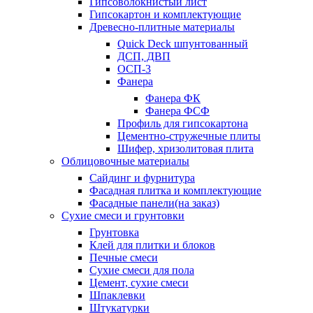
Гипсоволокнистый лист
Гипсокартон и комплектующие
Древесно-плитные материалы
Quick Deck шпунтованный
ДСП, ДВП
ОСП-3
Фанера
Фанера ФК
Фанера ФСФ
Профиль для гипсокартона
Цементно-стружечные плиты
Шифер, хризолитовая плита
Облицовочные материалы
Сайдинг и фурнитура
Фасадная плитка и комплектующие
Фасадные панели(на заказ)
Сухие смеси и грунтовки
Грунтовка
Клей для плитки и блоков
Печные смеси
Сухие смеси для пола
Цемент, сухие смеси
Шпаклевки
Штукатурки