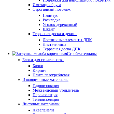
Подложки для напольшного покрытия
Имитация бруса
Строганный погонаж
Плинтус
Раскладка
Уголок деревянный
Шкант
Террасная доска и декинг
Лестничные элементы ДПК
Лиственница
Террасная доска ДПК
Стройматериалы
Блоки для стоительства
Блоки
Кирпич
Плита пазогребневая
Изоляционные материалы
Гидроизоляция
Межвенцовый утеплитель
Пароизоляция
Теплоизоляция
Листовые материалы
Аквапанели