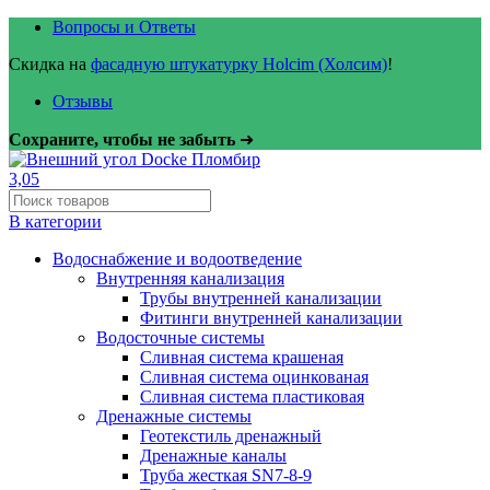
Вопросы и Ответы
Скидка на
фасадную штукатурку Holcim (Холсим)
!
Отзывы
Сохраните, чтобы не забыть
➜
В категории
Водоснабжение и водоотведение
Внутренняя канализация
Трубы внутренней канализации
Фитинги внутренней канализации
Водосточные системы
Сливная система крашеная
Сливная система оцинкованая
Сливная система пластиковая
Дренажные системы
Геотекстиль дренажный
Дренажные каналы
Труба жесткая SN7-8-9