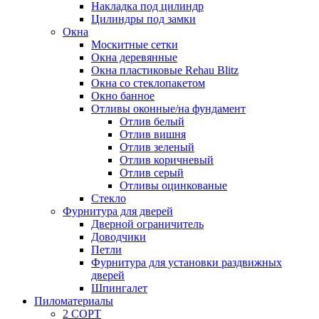
Накладка под цилиндр
Цилиндры под замки
Окна
Москитные сетки
Окна деревянные
Окна пластиковые Rehau Blitz
Окна со стеклопакетом
Окно банное
Отливы оконные/на фундамент
Отлив белый
Отлив вишня
Отлив зеленый
Отлив коричневый
Отлив серый
Отливы оцинкованые
Стекло
Фурнитура для дверей
Дверной ограничитель
Доводчики
Петли
Фурнитура для установки раздвижных
дверей
Шпингалет
Пиломатериалы
2 СОРТ