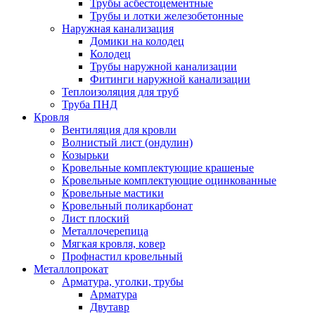
Трубы асбестоцементные
Трубы и лотки железобетонные
Наружная канализация
Домики на колодец
Колодец
Трубы наружной канализации
Фитинги наружной канализации
Теплоизоляция для труб
Труба ПНД
Кровля
Вентиляция для кровли
Волнистый лист (ондулин)
Козырьки
Кровельные комплектующие крашеные
Кровельные комплектующие оцинкованные
Кровельные мастики
Кровельный поликарбонат
Лист плоский
Металлочерепица
Мягкая кровля, ковер
Профнастил кровельный
Металлопрокат
Арматура, уголки, трубы
Арматура
Двутавр