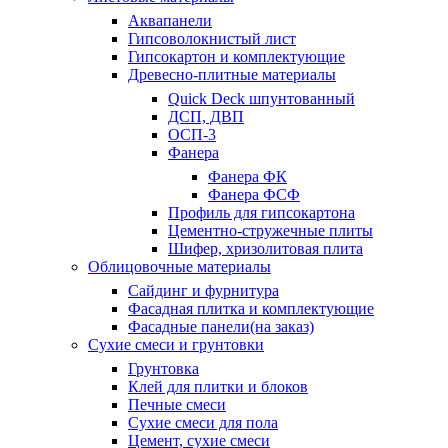
Аквапанели
Гипсоволокнистый лист
Гипсокартон и комплектующие
Древесно-плитные материалы
Quick Deck шпунтованный
ДСП, ДВП
ОСП-3
Фанера
Фанера ФК
Фанера ФСФ
Профиль для гипсокартона
Цементно-стружечные плиты
Шифер, хризолитовая плита
Облицовочные материалы
Сайдинг и фурнитура
Фасадная плитка и комплектующие
Фасадные панели(на заказ)
Сухие смеси и грунтовки
Грунтовка
Клей для плитки и блоков
Печные смеси
Сухие смеси для пола
Цемент, сухие смеси