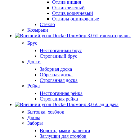
Отлив вишня
Отлив зеленый
Отлив коричневый
Отливы оцинкованые
Стекло
Козырьки
Пиломатериалы
Брус
Нестроганный брус
Строганный брус
Доски
Заборная доска
Обрезная доска
Строганная доска
Рейка
Нестроганная рейка
Строганная рейка
Сад и дача
Бытовка, хозблок
Дрова
Заборы
Ворота, рамки, калитки
Заглушки для столбов