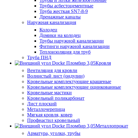
Трубы и лотки железобетонные
Трубы асбестоцементные
Труба жесткая SN7-8-9
Дренажные каналы
Наружная канализация
Колодец
Домики на колодец
Трубы наружной канализации
Фитинги наружной канализации
Теплоизоляция для труб
Труба ПНД
Кровля
Вентиляция для кровли
Волнистый лист (ондулин)
Кровельные комплектующие крашеные
Кровельные комплектующие оцинкованные
Кровельные мастики
Кровельный поликарбонат
Лист плоский
Металлочерепица
Мягкая кровля, ковер
Профнастил кровельный
Металлопрокат
Арматура, уголки, трубы