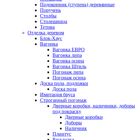
Подоконник (ступень) деревянные
Поручень
Столбы
Столешница
Тетива
Отделка деревом
Блок-Хаус
Вагонка
Вагонка ЕВРО
Вагонка липа
Вагонка осина
Вагонка Штиль
Погонаж липа
Погонаж осина
Доска пола, подложки
Доска пола
Имитация бруса
Строганный погонаж
Дверные коробки, наличники, доборы
под покраску
Дверные коробки
Доборы
Наличник
Плинтус
Раскладка