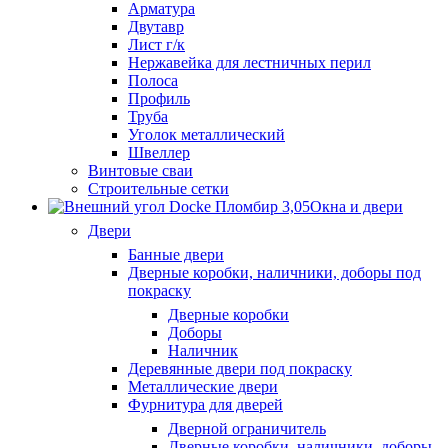
Арматура
Двутавр
Лист г/к
Нержавейка для лестничных перил
Полоса
Профиль
Труба
Уголок металлический
Швеллер
Винтовые сваи
Строительные сетки
Окна и двери
Двери
Банные двери
Дверные коробки, наличники, доборы под
покраску
Дверные коробки
Доборы
Наличник
Деревянные двери под покраску
Металлические двери
Фурнитура для дверей
Дверной ограничитель
Дверные коробки, наличники, доборы