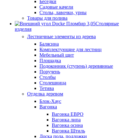
Беседки
Садовые качели
Столы, лавочки, урны
Товары для полива
Столярные
изделия
Лестничные элементы из дерева
Балясина
Комплектующие для лестниц
Мебельный щит
Площадка
Подоконник (ступень) деревянные
Поручень
Столбы
Столешница
Тетива
Отделка деревом
Блок-Хаус
Вагонка
Вагонка ЕВРО
Вагонка липа
Вагонка осина
Вагонка Штиль
Доска пола, подложки