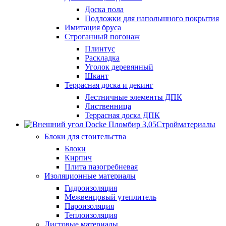
Доска пола
Подложки для напольшного покрытия
Имитация бруса
Строганный погонаж
Плинтус
Раскладка
Уголок деревянный
Шкант
Террасная доска и декинг
Лестничные элементы ДПК
Лиственница
Террасная доска ДПК
Стройматериалы
Блоки для стоительства
Блоки
Кирпич
Плита пазогребневая
Изоляционные материалы
Гидроизоляция
Межвенцовый утеплитель
Пароизоляция
Теплоизоляция
Листовые материалы