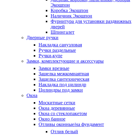
Экошпон
Коробка Экошпон
Наличник Экошпон
Фурнитура для установки раздвижных
дверей
Шпингалет
Дверные ручки
Накладка санузловая
Ручки раздельные
Ручки-купе
Замки, комплектующие и аксессуары
Замки врезные
Защелка межкомнаятная
Защелка сантехническая
Накладка под цилиндр
Цилиндры под замки
Окна
Москитные сетки
Окна деревянные
Окна со стеклопакетом
Окно банное
Отливы оконные/на фундамент
Отлив белый