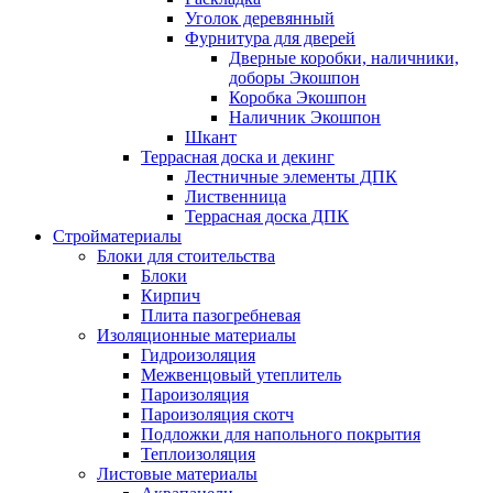
Уголок деревянный
Фурнитура для дверей
Дверные коробки, наличники,
доборы Экошпон
Коробка Экошпон
Наличник Экошпон
Шкант
Террасная доска и декинг
Лестничные элементы ДПК
Лиственница
Террасная доска ДПК
Стройматериалы
Блоки для стоительства
Блоки
Кирпич
Плита пазогребневая
Изоляционные материалы
Гидроизоляция
Межвенцовый утеплитель
Пароизоляция
Пароизоляция скотч
Подложки для напольного покрытия
Теплоизоляция
Листовые материалы