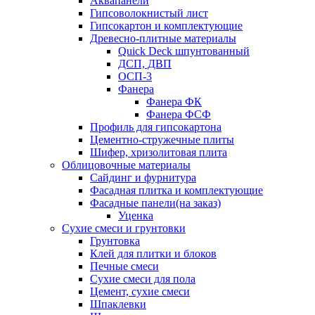
Аквапанели
Гипсоволокнистый лист
Гипсокартон и комплектующие
Древесно-плитные материалы
Quick Deck шпунтованный
ДСП, ДВП
ОСП-3
Фанера
Фанера ФК
Фанера ФСФ
Профиль для гипсокартона
Цементно-стружечные плиты
Шифер, хризолитовая плита
Облицовочные материалы
Сайдинг и фурнитура
Фасадная плитка и комплектующие
Фасадные панели(на заказ)
Уценка
Сухие смеси и грунтовки
Грунтовка
Клей для плитки и блоков
Печные смеси
Сухие смеси для пола
Цемент, сухие смеси
Шпаклевки