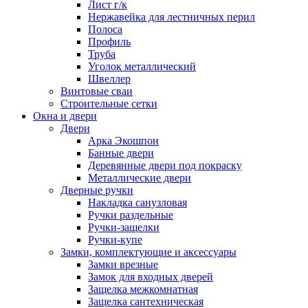
Лист г/к
Нержавейка для лестничных перил
Полоса
Профиль
Труба
Уголок металлический
Швеллер
Винтовые сваи
Строительные сетки
Окна и двери
Двери
Арка Экошпон
Банные двери
Деревянные двери под покраску
Металлические двери
Дверные ручки
Накладка санузловая
Ручки раздельные
Ручки-защелки
Ручки-купе
Замки, комплектующие и аксессуары
Замки врезные
Замок для входных дверей
Защелка межкомнатная
Защелка сантехническая