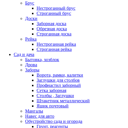
Брус
Нестроганный брус
Строганный брус
Доски
Заборная доска
Обрезная доска
Строганная доска
Рейка
Нестроганная рейка
Строганная рейка
Сад и дача
Бытовка, хозблок
Дрова
Заборы
Ворота, рамки, калитки
Заглушки для столбов
Профнастил заборный
Сетка заборная
Столбы , Заглушки
Штакетник металлический
Ящик почтовый
Мангалы
Навес для авто
Обустройство сада и огорода
Грунт, реагенты