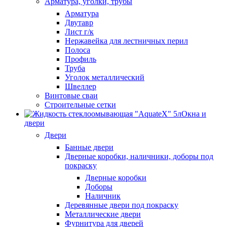
Арматура, уголки, трубы
Арматура
Двутавр
Лист г/к
Нержавейка для лестничных перил
Полоса
Профиль
Труба
Уголок металлический
Швеллер
Винтовые сваи
Строительные сетки
Окна и
двери
Двери
Банные двери
Дверные коробки, наличники, доборы под
покраску
Дверные коробки
Доборы
Наличник
Деревянные двери под покраску
Металлические двери
Фурнитура для дверей