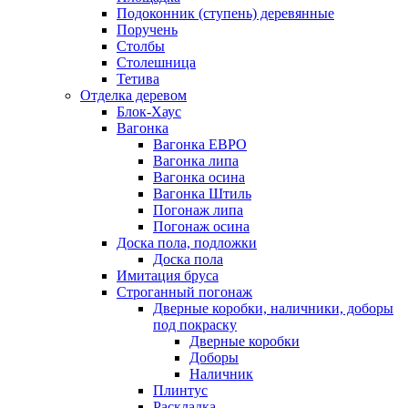
Подоконник (ступень) деревянные
Поручень
Столбы
Столешница
Тетива
Отделка деревом
Блок-Хаус
Вагонка
Вагонка ЕВРО
Вагонка липа
Вагонка осина
Вагонка Штиль
Погонаж липа
Погонаж осина
Доска пола, подложки
Доска пола
Имитация бруса
Строганный погонаж
Дверные коробки, наличники, доборы
под покраску
Дверные коробки
Доборы
Наличник
Плинтус
Раскладка