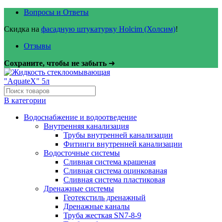
Вопросы и Ответы
Скидка на
фасадную штукатурку Holcim (Холсим)
!
Отзывы
Сохраните, чтобы не забыть
➜
В категории
Водоснабжение и водоотведение
Внутренняя канализация
Трубы внутренней канализации
Фитинги внутренней канализации
Водосточные системы
Сливная система крашеная
Сливная система оцинкованая
Сливная система пластиковая
Дренажные системы
Геотекстиль дренажный
Дренажные каналы
Труба жесткая SN7-8-9