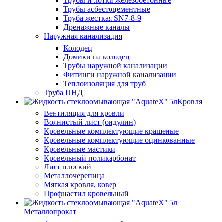
Трубы и лотки железобетонные
Трубы асбестоцементные
Труба жесткая SN7-8-9
Дренажные каналы
Наружная канализация
Колодец
Домики на колодец
Трубы наружной канализации
Фитинги наружной канализации
Теплоизоляция для труб
Труба ПНД
Кровля
Вентиляция для кровли
Волнистый лист (ондулин)
Кровельные комплектующие крашеные
Кровельные комплектующие оцинкованные
Кровельные мастики
Кровельный поликарбонат
Лист плоский
Металлочерепица
Мягкая кровля, ковер
Профнастил кровельный
Металлопрокат