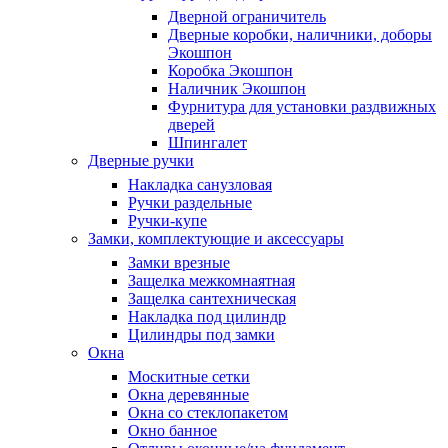
Дверной ограничитель
Дверные коробки, наличники, доборы
Экошпон
Коробка Экошпон
Наличник Экошпон
Фурнитура для установки раздвижных
дверей
Шпингалет
Дверные ручки
Накладка санузловая
Ручки раздельные
Ручки-купе
Замки, комплектующие и аксессуары
Замки врезные
Защелка межкомнаятная
Защелка сантехническая
Накладка под цилиндр
Цилиндры под замки
Окна
Москитные сетки
Окна деревянные
Окна со стеклопакетом
Окно банное