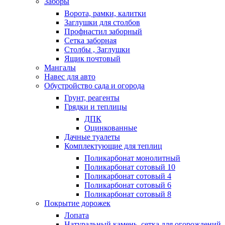
Заборы
Ворота, рамки, калитки
Заглушки для столбов
Профнастил заборный
Сетка заборная
Столбы , Заглушки
Ящик почтовый
Мангалы
Навес для авто
Обустройство сада и огорода
Грунт, реагенты
Грядки и теплицы
ДПК
Оцинкованные
Дачные туалеты
Комплектующие для теплиц
Поликарбонат монолитный
Поликарбонат сотовый 10
Поликарбонат сотовый 4
Поликарбонат сотовый 6
Поликарбонат сотовый 8
Покрытие дорожек
Лопата
Натуральный камень, сетка для огорождений