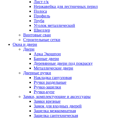
Лист г/к
Нержавейка для лестничных перил
Полоса
Профиль
Труба
Уголок металлический
Швеллер
Винтовые сваи
Строительные сетки
Окна и двери
Двери
Арка Экошпон
Банные двери
Деревянные двери под покраску
Металлические двери
Дверные ручки
Накладка санузловая
Ручки раздельные
Ручки-защелки
Ручки-купе
Замки, комплектующие и аксессуары
Замки врезные
Замок для входных дверей
Защелка межкомнатная
Защелка сантехническая