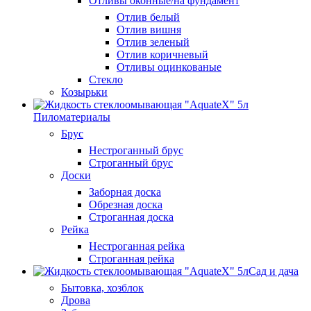
Отливы оконные/на фундамент
Отлив белый
Отлив вишня
Отлив зеленый
Отлив коричневый
Отливы оцинкованые
Стекло
Козырьки
Пиломатериалы
Брус
Нестроганный брус
Строганный брус
Доски
Заборная доска
Обрезная доска
Строганная доска
Рейка
Нестроганная рейка
Строганная рейка
Сад и дача
Бытовка, хозблок
Дрова