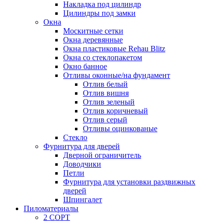
Накладка под цилиндр
Цилиндры под замки
Окна
Москитные сетки
Окна деревянные
Окна пластиковые Rehau Blitz
Окна со стеклопакетом
Окно банное
Отливы оконные/на фундамент
Отлив белый
Отлив вишня
Отлив зеленый
Отлив коричневый
Отлив серый
Отливы оцинкованые
Стекло
Фурнитура для дверей
Дверной ограничитель
Доводчики
Петли
Фурнитура для установки раздвижных
дверей
Шпингалет
Пиломатериалы
2 СОРТ