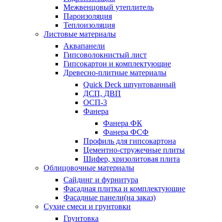
Межвенцовый утеплитель
Пароизоляция
Теплоизоляция
Листовые материалы
Аквапанели
Гипсоволокнистый лист
Гипсокартон и комплектующие
Древесно-плитные материалы
Quick Deck шпунтованный
ДСП, ДВП
ОСП-3
Фанера
Фанера ФК
Фанера ФСФ
Профиль для гипсокартона
Цементно-стружечные плиты
Шифер, хризолитовая плита
Облицовочные материалы
Сайдинг и фурнитура
Фасадная плитка и комплектующие
Фасадные панели(на заказ)
Сухие смеси и грунтовки
Грунтовка