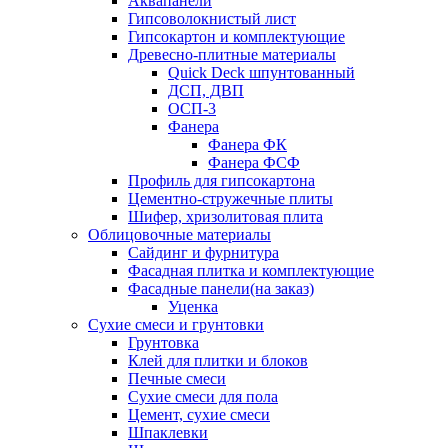
Аквапанели
Гипсоволокнистый лист
Гипсокартон и комплектующие
Древесно-плитные материалы
Quick Deck шпунтованный
ДСП, ДВП
ОСП-3
Фанера
Фанера ФК
Фанера ФСФ
Профиль для гипсокартона
Цементно-стружечные плиты
Шифер, хризолитовая плита
Облицовочные материалы
Сайдинг и фурнитура
Фасадная плитка и комплектующие
Фасадные панели(на заказ)
Уценка
Сухие смеси и грунтовки
Грунтовка
Клей для плитки и блоков
Печные смеси
Сухие смеси для пола
Цемент, сухие смеси
Шпаклевки