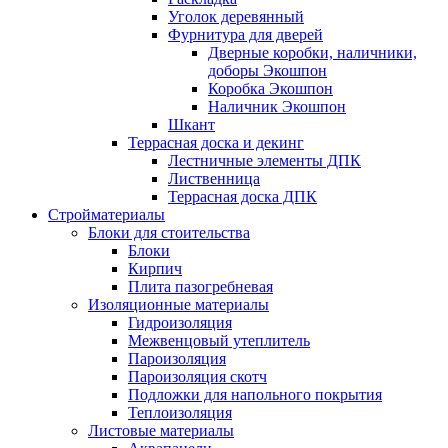
Уголок деревянный
Фурнитура для дверей
Дверные коробки, наличники,
доборы Экошпон
Коробка Экошпон
Наличник Экошпон
Шкант
Террасная доска и декинг
Лестничные элементы ДПК
Лиственница
Террасная доска ДПК
Стройматериалы
Блоки для стоительства
Блоки
Кирпич
Плита пазогребневая
Изоляционные материалы
Гидроизоляция
Межвенцовый утеплитель
Пароизоляция
Пароизоляция скотч
Подложки для напольного покрытия
Теплоизоляция
Листовые материалы