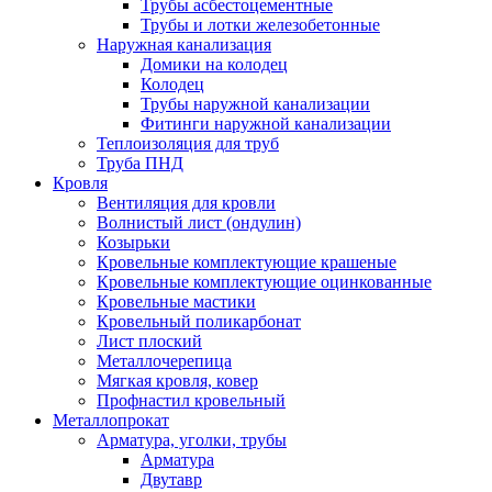
Трубы асбестоцементные
Трубы и лотки железобетонные
Наружная канализация
Домики на колодец
Колодец
Трубы наружной канализации
Фитинги наружной канализации
Теплоизоляция для труб
Труба ПНД
Кровля
Вентиляция для кровли
Волнистый лист (ондулин)
Козырьки
Кровельные комплектующие крашеные
Кровельные комплектующие оцинкованные
Кровельные мастики
Кровельный поликарбонат
Лист плоский
Металлочерепица
Мягкая кровля, ковер
Профнастил кровельный
Металлопрокат
Арматура, уголки, трубы
Арматура
Двутавр