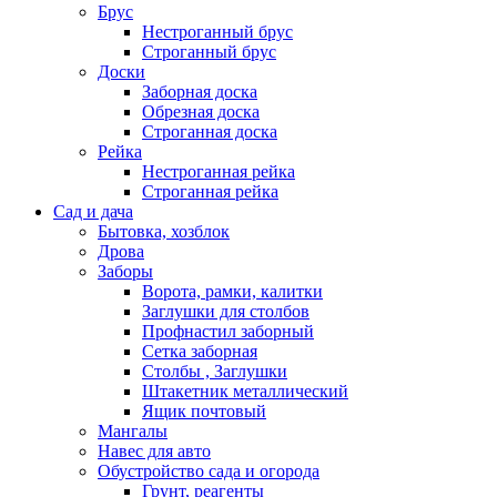
Брус
Нестроганный брус
Строганный брус
Доски
Заборная доска
Обрезная доска
Строганная доска
Рейка
Нестроганная рейка
Строганная рейка
Сад и дача
Бытовка, хозблок
Дрова
Заборы
Ворота, рамки, калитки
Заглушки для столбов
Профнастил заборный
Сетка заборная
Столбы , Заглушки
Штакетник металлический
Ящик почтовый
Мангалы
Навес для авто
Обустройство сада и огорода
Грунт, реагенты