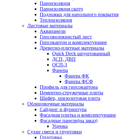
Пароизоляция
Пароизоляция скотч
Подложки для напольного покрытия
Теплоизоляция
Листовые материалы
Аквапанели
Гипсоволокнистый лист
Гипсокартон и комплектующие
Древесно-плитные материалы
Quick Deck шпунтованный
ДСП, ДВП
ОСП-3
Фанера
Фанера ФК
Фанера ФСФ
Профиль для гипсокартона
Цементно-стружечные плиты
Шифер, хризолитовая плита
Облицовочные материалы
Сайдинг и фурнитура
Фасадная плитка и комплектующие
Фасадные панели(на заказ)
Уценка
Сухие смеси и грунтовки
Грунтовка