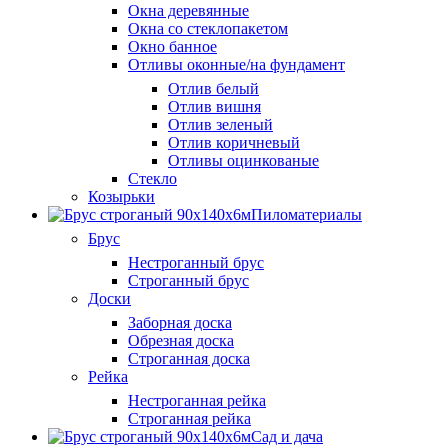
Окна деревянные
Окна со стеклопакетом
Окно банное
Отливы оконные/на фундамент
Отлив белый
Отлив вишня
Отлив зеленый
Отлив коричневый
Отливы оцинкованые
Стекло
Козырьки
Пиломатериалы
Брус
Нестроганный брус
Строганный брус
Доски
Заборная доска
Обрезная доска
Строганная доска
Рейка
Нестроганная рейка
Строганная рейка
Сад и дача