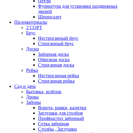
Петли
Фурнитура для установки раздвижных
дверей
Шпингалет
Пиломатериалы
2 СОРТ
Брус
Нестроганный брус
Строганный брус
Доски
Заборная доска
Обрезная доска
Строганная доска
Рейка
Нестроганная рейка
Строганная рейка
Сад и дача
Бытовка, хозблок
Дрова
Заборы
Ворота, рамки, калитки
Заглушки для столбов
Профнастил заборный
Сетка заборная
Столбы , Заглушки