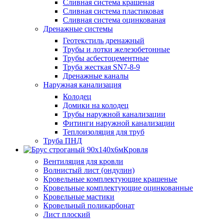
Сливная система крашеная
Сливная система пластиковая
Сливная система оцинкованая
Дренажные системы
Геотекстиль дренажный
Трубы и лотки железобетонные
Трубы асбестоцементные
Труба жесткая SN7-8-9
Дренажные каналы
Наружная канализация
Колодец
Домики на колодец
Трубы наружной канализации
Фитинги наружной канализации
Теплоизоляция для труб
Труба ПНД
Кровля
Вентиляция для кровли
Волнистый лист (ондулин)
Кровельные комплектующие крашеные
Кровельные комплектующие оцинкованные
Кровельные мастики
Кровельный поликарбонат
Лист плоский