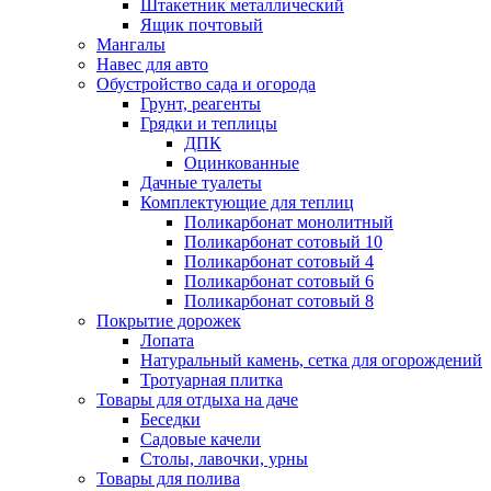
Штакетник металлический
Ящик почтовый
Мангалы
Навес для авто
Обустройство сада и огорода
Грунт, реагенты
Грядки и теплицы
ДПК
Оцинкованные
Дачные туалеты
Комплектующие для теплиц
Поликарбонат монолитный
Поликарбонат сотовый 10
Поликарбонат сотовый 4
Поликарбонат сотовый 6
Поликарбонат сотовый 8
Покрытие дорожек
Лопата
Натуральный камень, сетка для огорождений
Тротуарная плитка
Товары для отдыха на даче
Беседки
Садовые качели
Столы, лавочки, урны
Товары для полива