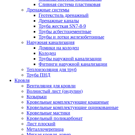
Сливная система пластиковая
Дренажные системы
Геотекстиль дренажный
Дренажные каналы
Труба жесткая SN7-8-9
Трубы асбестоцементные
Трубы и лотки железобетонные
Наружная канализация
Домики на колодец
Колодец
Трубы наружной канализации
Фитинги наружной канализации
Теплоизоляция для труб
Труба ПНД
Кровля
Вентиляция для кровли
Волнистый лист (ондулин)
Козырьки
Кровельные комплектующие крашеные
Кровельные комплектующие оцинкованные
Кровельные мастики
Кровельный поликарбонат
Лист плоский
Металлочерепица
Мягкая кровля, ковер