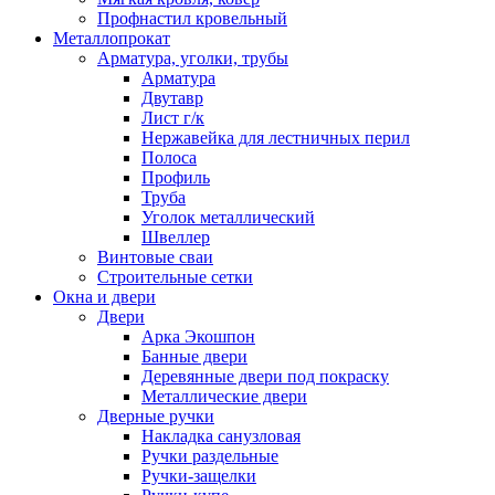
Профнастил кровельный
Металлопрокат
Арматура, уголки, трубы
Арматура
Двутавр
Лист г/к
Нержавейка для лестничных перил
Полоса
Профиль
Труба
Уголок металлический
Швеллер
Винтовые сваи
Строительные сетки
Окна и двери
Двери
Арка Экошпон
Банные двери
Деревянные двери под покраску
Металлические двери
Дверные ручки
Накладка санузловая
Ручки раздельные
Ручки-защелки