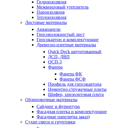
Гидроизоляция
Межвенцовый утеплитель
Пароизоляция
Теплоизоляция
Листовые материалы
Аквапанели
Гипсоволокнистый лист
Гипсокартон и комплектующие
Древесно-плитные материалы
Quick Deck шпунтованный
ДСП, ДВП
ОСП-3
Фанера
Фанера ФК
Фанера ФСФ
Профиль для гипсокартона
Цементно-стружечные плиты
Шифер, хризолитовая плита
Облицовочные материалы
Сайдинг и фурнитура
Фасадная плитка и комплектующие
Фасадные панели(на заказ)
Сухие смеси и грунтовки