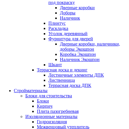
под покраску
Дверные коробки
Доборы
Наличник
Плинтус
Раскладка
Уголок деревянный
Фурнитура для дверей
Дверные коробки, наличники,
доборы Экошпон
Коробка Экошпон
Наличник Экошпон
Шкант
Террасная доска и декинг
Лестничные элементы ДПК
Лиственница
Террасная доска ДПК
Стройматериалы
Блоки для стоительства
Блоки
Кирпич
Плита пазогребневая
Изоляционные материалы
Гидроизоляция
Межвенцовый утеплитель