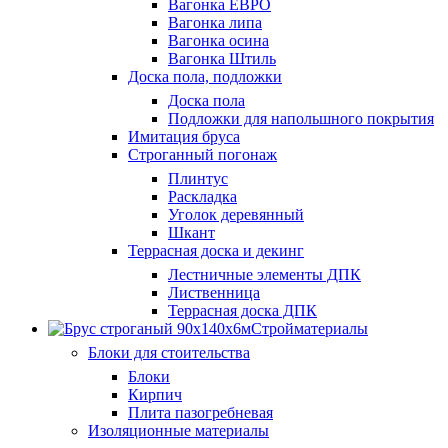
Вагонка ЕВРО
Вагонка липа
Вагонка осина
Вагонка Штиль
Доска пола, подложки
Доска пола
Подложки для напольшного покрытия
Имитация бруса
Строганный погонаж
Плинтус
Раскладка
Уголок деревянный
Шкант
Террасная доска и декинг
Лестничные элементы ДПК
Лиственница
Террасная доска ДПК
Стройматериалы
Блоки для стоительства
Блоки
Кирпич
Плита пазогребневая
Изоляционные материалы