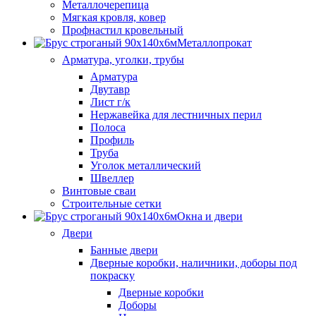
Металлочерепица
Мягкая кровля, ковер
Профнастил кровельный
Металлопрокат
Арматура, уголки, трубы
Арматура
Двутавр
Лист г/к
Нержавейка для лестничных перил
Полоса
Профиль
Труба
Уголок металлический
Швеллер
Винтовые сваи
Строительные сетки
Окна и двери
Двери
Банные двери
Дверные коробки, наличники, доборы под
покраску
Дверные коробки
Доборы