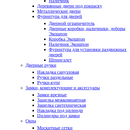
Наличник
Деревянные двери под покраску
Металлические двери
Фурнитура для дверей
Дверной ограничитель
Дверные коробки, наличники, доборы
Экошпон
Коробка Экошпон
Наличник Экошпон
Фурнитура для установки раздвижных
дверей
Шпингалет
Дверные ручки
Накладка санузловая
Ручки раздельные
Ручки-купе
Замки, комплектующие и аксессуары
Замки врезные
Защелка межкомнаятная
Защелка сантехническая
Накладка под цилиндр
Цилиндры под замки
Окна
Москитные сетки