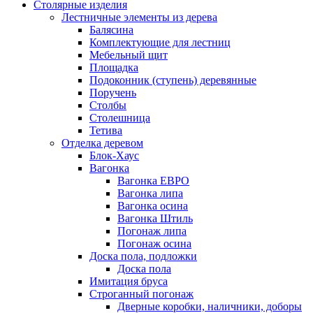
Столярные изделия
Лестничные элементы из дерева
Балясина
Комплектующие для лестниц
Мебельный щит
Площадка
Подоконник (ступень) деревянные
Поручень
Столбы
Столешница
Тетива
Отделка деревом
Блок-Хаус
Вагонка
Вагонка ЕВРО
Вагонка липа
Вагонка осина
Вагонка Штиль
Погонаж липа
Погонаж осина
Доска пола, подложки
Доска пола
Имитация бруса
Строганный погонаж
Дверные коробки, наличники, доборы