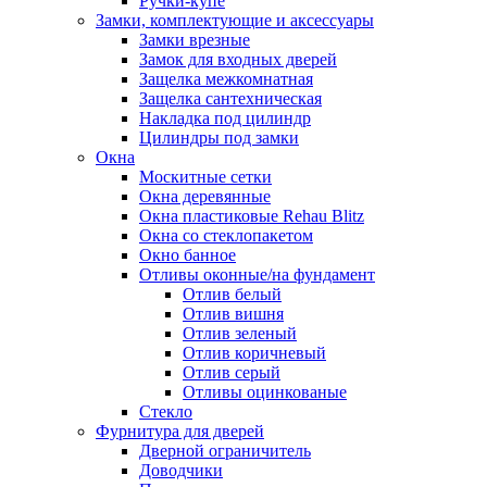
Ручки-купе
Замки, комплектующие и аксессуары
Замки врезные
Замок для входных дверей
Защелка межкомнатная
Защелка сантехническая
Накладка под цилиндр
Цилиндры под замки
Окна
Москитные сетки
Окна деревянные
Окна пластиковые Rehau Blitz
Окна со стеклопакетом
Окно банное
Отливы оконные/на фундамент
Отлив белый
Отлив вишня
Отлив зеленый
Отлив коричневый
Отлив серый
Отливы оцинкованые
Стекло
Фурнитура для дверей
Дверной ограничитель
Доводчики