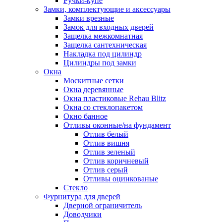
Ручки-купе
Замки, комплектующие и аксессуары
Замки врезные
Замок для входных дверей
Защелка межкомнатная
Защелка сантехническая
Накладка под цилиндр
Цилиндры под замки
Окна
Москитные сетки
Окна деревянные
Окна пластиковые Rehau Blitz
Окна со стеклопакетом
Окно банное
Отливы оконные/на фундамент
Отлив белый
Отлив вишня
Отлив зеленый
Отлив коричневый
Отлив серый
Отливы оцинкованые
Стекло
Фурнитура для дверей
Дверной ограничитель
Доводчики