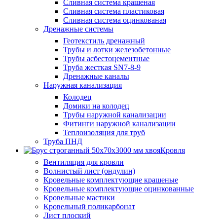
Сливная система крашеная
Сливная система пластиковая
Сливная система оцинкованая
Дренажные системы
Геотекстиль дренажный
Трубы и лотки железобетонные
Трубы асбестоцементные
Труба жесткая SN7-8-9
Дренажные каналы
Наружная канализация
Колодец
Домики на колодец
Трубы наружной канализации
Фитинги наружной канализации
Теплоизоляция для труб
Труба ПНД
Кровля
Вентиляция для кровли
Волнистый лист (ондулин)
Кровельные комплектующие крашеные
Кровельные комплектующие оцинкованные
Кровельные мастики
Кровельный поликарбонат
Лист плоский