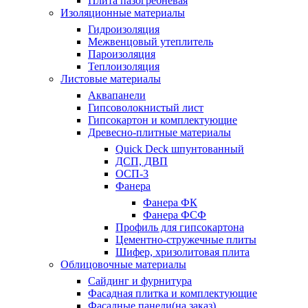
Плита пазогребневая
Изоляционные материалы
Гидроизоляция
Межвенцовый утеплитель
Пароизоляция
Теплоизоляция
Листовые материалы
Аквапанели
Гипсоволокнистый лист
Гипсокартон и комплектующие
Древесно-плитные материалы
Quick Deck шпунтованный
ДСП, ДВП
ОСП-3
Фанера
Фанера ФК
Фанера ФСФ
Профиль для гипсокартона
Цементно-стружечные плиты
Шифер, хризолитовая плита
Облицовочные материалы
Сайдинг и фурнитура
Фасадная плитка и комплектующие
Фасадные панели(на заказ)