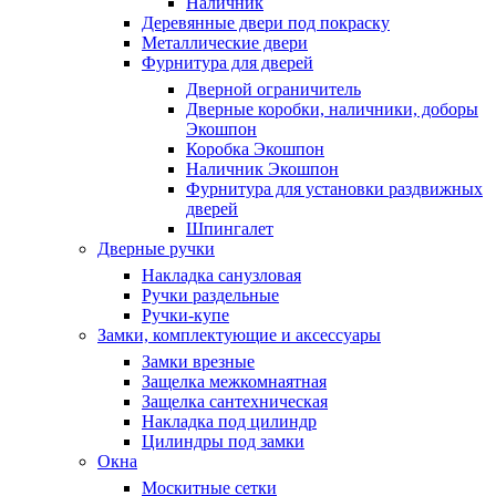
Наличник
Деревянные двери под покраску
Металлические двери
Фурнитура для дверей
Дверной ограничитель
Дверные коробки, наличники, доборы
Экошпон
Коробка Экошпон
Наличник Экошпон
Фурнитура для установки раздвижных
дверей
Шпингалет
Дверные ручки
Накладка санузловая
Ручки раздельные
Ручки-купе
Замки, комплектующие и аксессуары
Замки врезные
Защелка межкомнаятная
Защелка сантехническая
Накладка под цилиндр
Цилиндры под замки
Окна
Москитные сетки