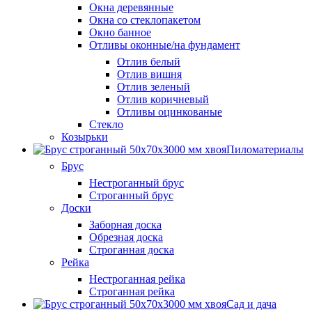
Окна деревянные
Окна со стеклопакетом
Окно банное
Отливы оконные/на фундамент
Отлив белый
Отлив вишня
Отлив зеленый
Отлив коричневый
Отливы оцинкованые
Стекло
Козырьки
Пиломатериалы
Брус
Нестроганный брус
Строганный брус
Доски
Заборная доска
Обрезная доска
Строганная доска
Рейка
Нестроганная рейка
Строганная рейка
Сад и дача