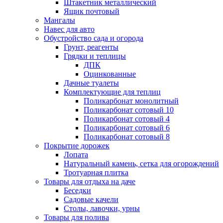
Штакетник металлический
Ящик почтовый
Мангалы
Навес для авто
Обустройство сада и огорода
Грунт, реагенты
Грядки и теплицы
ДПК
Оцинкованные
Дачные туалеты
Комплектующие для теплиц
Поликарбонат монолитный
Поликарбонат сотовый 10
Поликарбонат сотовый 4
Поликарбонат сотовый 6
Поликарбонат сотовый 8
Покрытие дорожек
Лопата
Натуральный камень, сетка для огорождений
Тротуарная плитка
Товары для отдыха на даче
Беседки
Садовые качели
Столы, лавочки, урны
Товары для полива