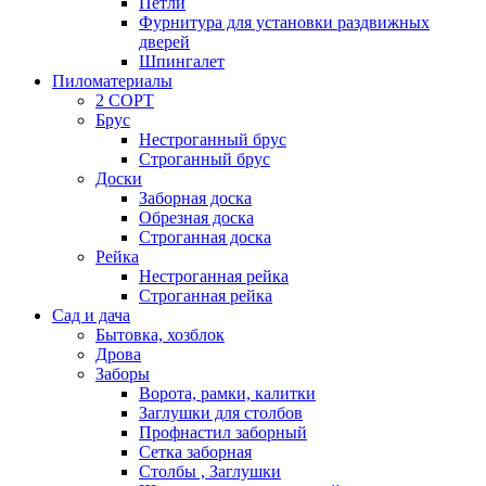
Петли
Фурнитура для установки раздвижных
дверей
Шпингалет
Пиломатериалы
2 СОРТ
Брус
Нестроганный брус
Строганный брус
Доски
Заборная доска
Обрезная доска
Строганная доска
Рейка
Нестроганная рейка
Строганная рейка
Сад и дача
Бытовка, хозблок
Дрова
Заборы
Ворота, рамки, калитки
Заглушки для столбов
Профнастил заборный
Сетка заборная
Столбы , Заглушки