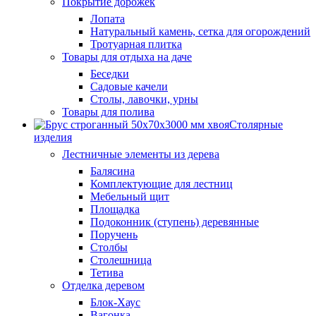
Покрытие дорожек
Лопата
Натуральный камень, сетка для огорождений
Тротуарная плитка
Товары для отдыха на даче
Беседки
Садовые качели
Столы, лавочки, урны
Товары для полива
Столярные
изделия
Лестничные элементы из дерева
Балясина
Комплектующие для лестниц
Мебельный щит
Площадка
Подоконник (ступень) деревянные
Поручень
Столбы
Столешница
Тетива
Отделка деревом
Блок-Хаус
Вагонка