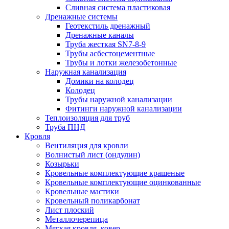
Сливная система пластиковая
Дренажные системы
Геотекстиль дренажный
Дренажные каналы
Труба жесткая SN7-8-9
Трубы асбестоцементные
Трубы и лотки железобетонные
Наружная канализация
Домики на колодец
Колодец
Трубы наружной канализации
Фитинги наружной канализации
Теплоизоляция для труб
Труба ПНД
Кровля
Вентиляция для кровли
Волнистый лист (ондулин)
Козырьки
Кровельные комплектующие крашеные
Кровельные комплектующие оцинкованные
Кровельные мастики
Кровельный поликарбонат
Лист плоский
Металлочерепица
Мягкая кровля, ковер