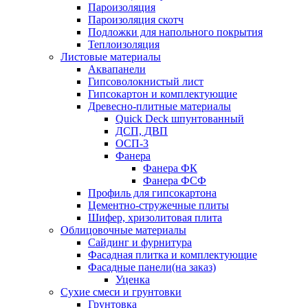
Пароизоляция
Пароизоляция скотч
Подложки для напольного покрытия
Теплоизоляция
Листовые материалы
Аквапанели
Гипсоволокнистый лист
Гипсокартон и комплектующие
Древесно-плитные материалы
Quick Deck шпунтованный
ДСП, ДВП
ОСП-3
Фанера
Фанера ФК
Фанера ФСФ
Профиль для гипсокартона
Цементно-стружечные плиты
Шифер, хризолитовая плита
Облицовочные материалы
Сайдинг и фурнитура
Фасадная плитка и комплектующие
Фасадные панели(на заказ)
Уценка
Сухие смеси и грунтовки
Грунтовка