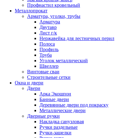
Профнастил кровельный
Металлопрокат
Арматура, уголки, трубы
Арматура
Двутавр
Лист г/к
Нержавейка для лестничных перил
Полоса
Профиль
Труба
Уголок металлический
Швеллер
Винтовые сваи
Строительные сетки
Окна и двери
Двери
Арка Экошпон
Банные двери
Деревянные двери под покраску
Металлические двери
Дверные ручки
Накладка санузловая
Ручки раздельные
Ручки-защелки