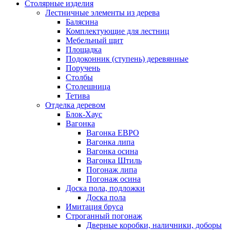
Столярные изделия
Лестничные элементы из дерева
Балясина
Комплектующие для лестниц
Мебельный щит
Площадка
Подоконник (ступень) деревянные
Поручень
Столбы
Столешница
Тетива
Отделка деревом
Блок-Хаус
Вагонка
Вагонка ЕВРО
Вагонка липа
Вагонка осина
Вагонка Штиль
Погонаж липа
Погонаж осина
Доска пола, подложки
Доска пола
Имитация бруса
Строганный погонаж
Дверные коробки, наличники, доборы