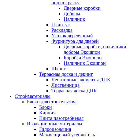
под покраску
Дверные коробки
Доборы
Наличник
Плинтус
Раскладка
Уголок деревянный
Фурнитура для дверей
Дверные коробки, наличники,
доборы Экошпон
Коробка Экошпон
Наличник Экошпон
Шкант
Террасная доска и декинг
Лестничные элементы ДПК
Лиственница
Террасная доска ДПК
Стройматериалы
Блоки для стоительства
Блоки
Кирпич
Плита пазогребневая
Изоляционные материалы
Гидроизоляция
Межвенцовый утеплитель