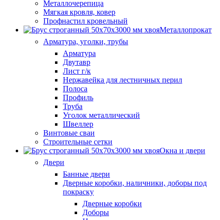
Металлочерепица
Мягкая кровля, ковер
Профнастил кровельный
Металлопрокат
Арматура, уголки, трубы
Арматура
Двутавр
Лист г/к
Нержавейка для лестничных перил
Полоса
Профиль
Труба
Уголок металлический
Швеллер
Винтовые сваи
Строительные сетки
Окна и двери
Двери
Банные двери
Дверные коробки, наличники, доборы под
покраску
Дверные коробки
Доборы