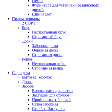
Петли
Фурнитура для установки раздвижных
дверей
Шпингалет
Пиломатериалы
2 СОРТ
Брус
Нестроганный брус
Строганный брус
Доски
Заборная доска
Обрезная доска
Строганная доска
Рейка
Нестроганная рейка
Строганная рейка
Сад и дача
Бытовка, хозблок
Дрова
Заборы
Ворота, рамки, калитки
Заглушки для столбов
Профнастил заборный
Сетка заборная
Столбы , Заглушки