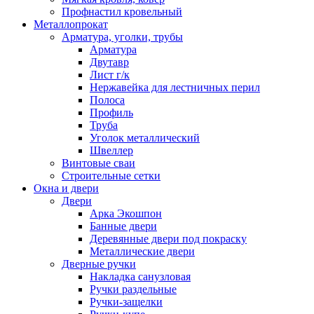
Профнастил кровельный
Металлопрокат
Арматура, уголки, трубы
Арматура
Двутавр
Лист г/к
Нержавейка для лестничных перил
Полоса
Профиль
Труба
Уголок металлический
Швеллер
Винтовые сваи
Строительные сетки
Окна и двери
Двери
Арка Экошпон
Банные двери
Деревянные двери под покраску
Металлические двери
Дверные ручки
Накладка санузловая
Ручки раздельные
Ручки-защелки