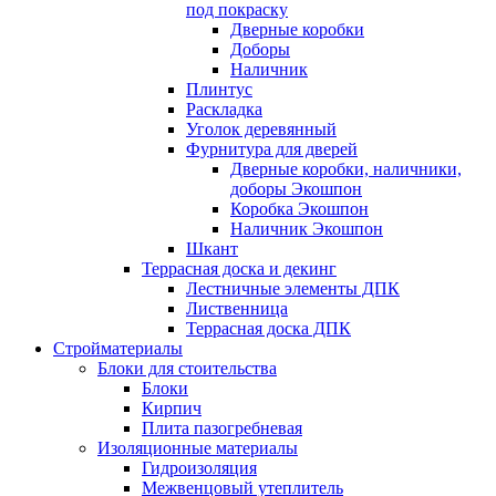
под покраску
Дверные коробки
Доборы
Наличник
Плинтус
Раскладка
Уголок деревянный
Фурнитура для дверей
Дверные коробки, наличники,
доборы Экошпон
Коробка Экошпон
Наличник Экошпон
Шкант
Террасная доска и декинг
Лестничные элементы ДПК
Лиственница
Террасная доска ДПК
Стройматериалы
Блоки для стоительства
Блоки
Кирпич
Плита пазогребневая
Изоляционные материалы
Гидроизоляция
Межвенцовый утеплитель