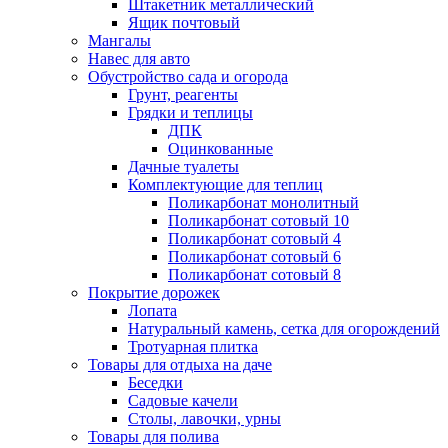
Штакетник металлический
Ящик почтовый
Мангалы
Навес для авто
Обустройство сада и огорода
Грунт, реагенты
Грядки и теплицы
ДПК
Оцинкованные
Дачные туалеты
Комплектующие для теплиц
Поликарбонат монолитный
Поликарбонат сотовый 10
Поликарбонат сотовый 4
Поликарбонат сотовый 6
Поликарбонат сотовый 8
Покрытие дорожек
Лопата
Натуральный камень, сетка для огорождений
Тротуарная плитка
Товары для отдыха на даче
Беседки
Садовые качели
Столы, лавочки, урны
Товары для полива