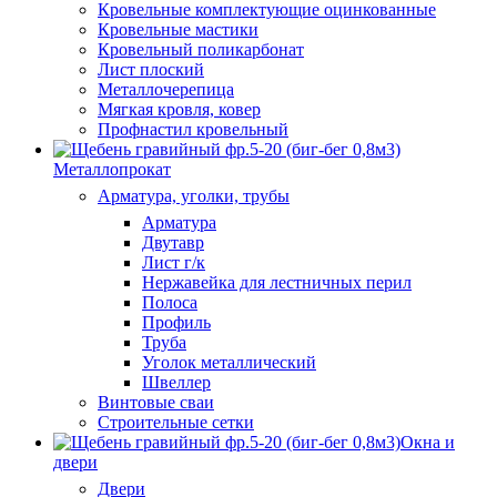
Кровельные комплектующие оцинкованные
Кровельные мастики
Кровельный поликарбонат
Лист плоский
Металлочерепица
Мягкая кровля, ковер
Профнастил кровельный
Металлопрокат
Арматура, уголки, трубы
Арматура
Двутавр
Лист г/к
Нержавейка для лестничных перил
Полоса
Профиль
Труба
Уголок металлический
Швеллер
Винтовые сваи
Строительные сетки
Окна и
двери
Двери