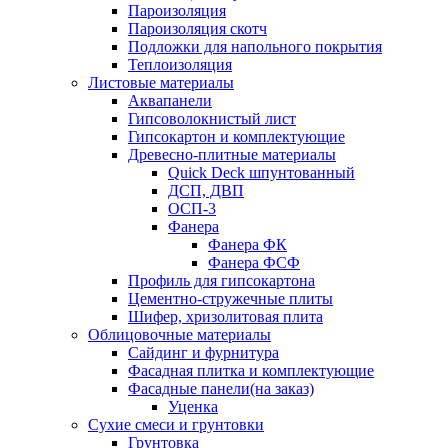
Пароизоляция
Пароизоляция скотч
Подложки для напольного покрытия
Теплоизоляция
Листовые материалы
Аквапанели
Гипсоволокнистый лист
Гипсокартон и комплектующие
Древесно-плитные материалы
Quick Deck шпунтованный
ДСП, ДВП
ОСП-3
Фанера
Фанера ФК
Фанера ФСФ
Профиль для гипсокартона
Цементно-стружечные плиты
Шифер, хризолитовая плита
Облицовочные материалы
Сайдинг и фурнитура
Фасадная плитка и комплектующие
Фасадные панели(на заказ)
Уценка
Сухие смеси и грунтовки
Грунтовка