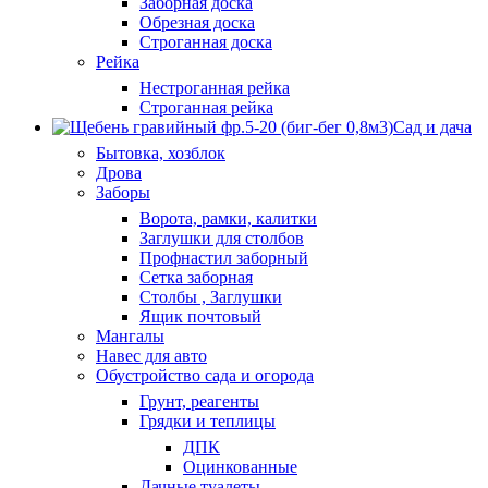
Заборная доска
Обрезная доска
Строганная доска
Рейка
Нестроганная рейка
Строганная рейка
Сад и дача
Бытовка, хозблок
Дрова
Заборы
Ворота, рамки, калитки
Заглушки для столбов
Профнастил заборный
Сетка заборная
Столбы , Заглушки
Ящик почтовый
Мангалы
Навес для авто
Обустройство сада и огорода
Грунт, реагенты
Грядки и теплицы
ДПК
Оцинкованные
Дачные туалеты