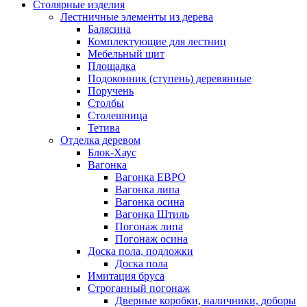
Столярные изделия
Лестничные элементы из дерева
Балясина
Комплектующие для лестниц
Мебельный щит
Площадка
Подоконник (ступень) деревянные
Поручень
Столбы
Столешница
Тетива
Отделка деревом
Блок-Хаус
Вагонка
Вагонка ЕВРО
Вагонка липа
Вагонка осина
Вагонка Штиль
Погонаж липа
Погонаж осина
Доска пола, подложки
Доска пола
Имитация бруса
Строганный погонаж
Дверные коробки, наличники, доборы