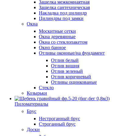
Защелка межкомнаятная
Защелка сантехническая
Накладка под цилиндр
Цилиндры под замки
Окна
Москитные сетки
Окна деревянные
Окна со стеклопакетом
Окно банное
Отливы оконные/на фундамент
Отлив белый
Отлив вишня
Отлив зеленый
Отлив коричневый
Отливы оцинкованые
Стекло
Козырьки
Пиломатериалы
Брус
Нестроганный брус
Строганный брус
Доски