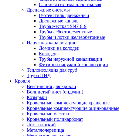
Сливная система пластиковая
Дренажные системы
Геотекстиль дренажный
Дренажные каналы
Труба жесткая SN7-8-9
Трубы асбестоцементные
Трубы и лотки железобетонные
Наружная канализация
Домики на колодец
Колодец
Трубы наружной канализации
Фитинги наружной канализации
Теплоизоляция для труб
Труба ПНД
Кровля
Вентиляция для кровли
Волнистый лист (ондулин)
Козырьки
Кровельные комплектующие крашеные
Кровельные комплектующие оцинкованные
Кровельные мастики
Кровельный поликарбонат
Лист плоский
Металлочерепица
Мягкая кровля, ковер