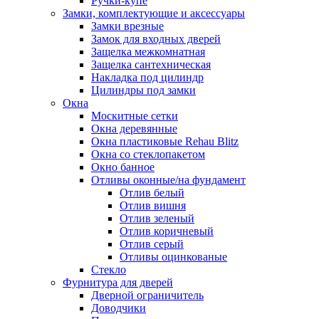
Ручки-купе
Замки, комплектующие и аксессуары
Замки врезные
Замок для входных дверей
Защелка межкомнатная
Защелка сантехническая
Накладка под цилиндр
Цилиндры под замки
Окна
Москитные сетки
Окна деревянные
Окна пластиковые Rehau Blitz
Окна со стеклопакетом
Окно банное
Отливы оконные/на фундамент
Отлив белый
Отлив вишня
Отлив зеленый
Отлив коричневый
Отлив серый
Отливы оцинкованые
Стекло
Фурнитура для дверей
Дверной ограничитель
Доводчики