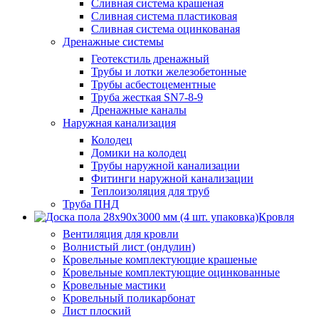
Сливная система крашеная
Сливная система пластиковая
Сливная система оцинкованая
Дренажные системы
Геотекстиль дренажный
Трубы и лотки железобетонные
Трубы асбестоцементные
Труба жесткая SN7-8-9
Дренажные каналы
Наружная канализация
Колодец
Домики на колодец
Трубы наружной канализации
Фитинги наружной канализации
Теплоизоляция для труб
Труба ПНД
Кровля
Вентиляция для кровли
Волнистый лист (ондулин)
Кровельные комплектующие крашеные
Кровельные комплектующие оцинкованные
Кровельные мастики
Кровельный поликарбонат
Лист плоский