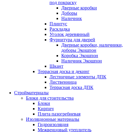
под покраску
Дверные коробки
Доборы
Наличник
Плинтус
Раскладка
Уголок деревянный
Фурнитура для дверей
Дверные коробки, наличники,
доборы Экошпон
Коробка Экошпон
Наличник Экошпон
Шкант
Террасная доска и декинг
Лестничные элементы ДПК
Лиственница
Террасная доска ДПК
Стройматериалы
Блоки для стоительства
Блоки
Кирпич
Плита пазогребневая
Изоляционные материалы
Гидроизоляция
Межвенцовый утеплитель