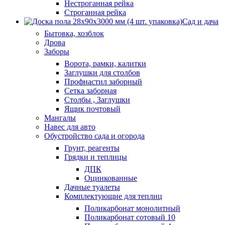
Нестроганная рейка
Строганная рейка
Сад и дача
Бытовка, хозблок
Дрова
Заборы
Ворота, рамки, калитки
Заглушки для столбов
Профнастил заборный
Сетка заборная
Столбы , Заглушки
Ящик почтовый
Мангалы
Навес для авто
Обустройство сада и огорода
Грунт, реагенты
Грядки и теплицы
ДПК
Оцинкованные
Дачные туалеты
Комплектующие для теплиц
Поликарбонат монолитный
Поликарбонат сотовый 10