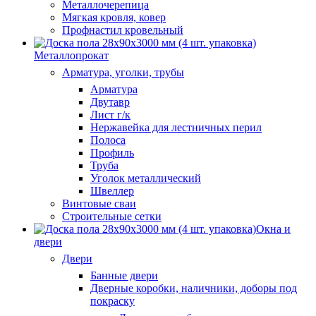
Металлочерепица
Мягкая кровля, ковер
Профнастил кровельный
Металлопрокат
Арматура, уголки, трубы
Арматура
Двутавр
Лист г/к
Нержавейка для лестничных перил
Полоса
Профиль
Труба
Уголок металлический
Швеллер
Винтовые сваи
Строительные сетки
Окна и
двери
Двери
Банные двери
Дверные коробки, наличники, доборы под
покраску