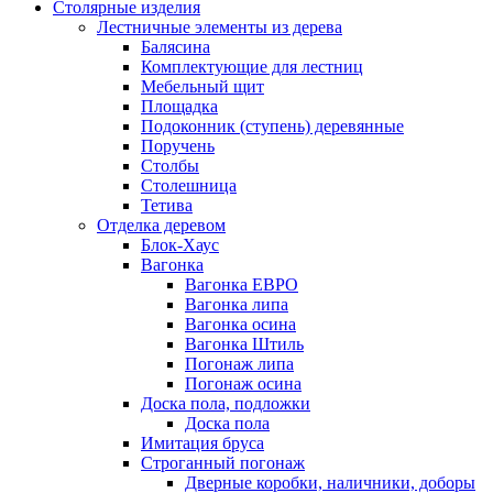
Столярные изделия
Лестничные элементы из дерева
Балясина
Комплектующие для лестниц
Мебельный щит
Площадка
Подоконник (ступень) деревянные
Поручень
Столбы
Столешница
Тетива
Отделка деревом
Блок-Хаус
Вагонка
Вагонка ЕВРО
Вагонка липа
Вагонка осина
Вагонка Штиль
Погонаж липа
Погонаж осина
Доска пола, подложки
Доска пола
Имитация бруса
Строганный погонаж
Дверные коробки, наличники, доборы