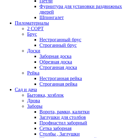
Петли
Фурнитура для установки раздвижных
дверей
Шпингалет
Пиломатериалы
2 СОРТ
Брус
Нестроганный брус
Строганный брус
Доски
Заборная доска
Обрезная доска
Строганная доска
Рейка
Нестроганная рейка
Строганная рейка
Сад и дача
Бытовка, хозблок
Дрова
Заборы
Ворота, рамки, калитки
Заглушки для столбов
Профнастил заборный
Сетка заборная
Столбы , Заглушки