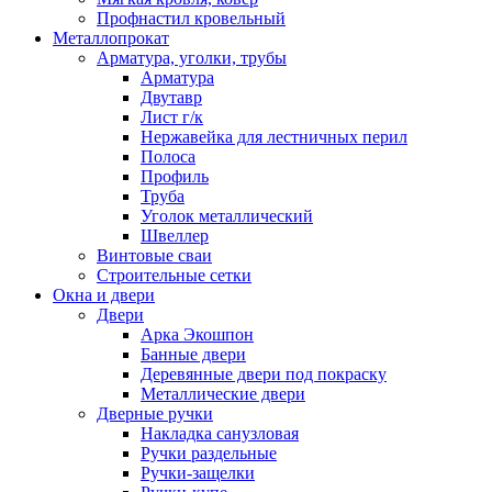
Профнастил кровельный
Металлопрокат
Арматура, уголки, трубы
Арматура
Двутавр
Лист г/к
Нержавейка для лестничных перил
Полоса
Профиль
Труба
Уголок металлический
Швеллер
Винтовые сваи
Строительные сетки
Окна и двери
Двери
Арка Экошпон
Банные двери
Деревянные двери под покраску
Металлические двери
Дверные ручки
Накладка санузловая
Ручки раздельные
Ручки-защелки