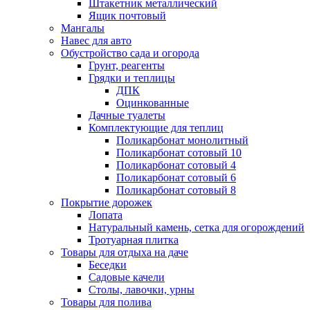
Штакетник металлический
Ящик почтовый
Мангалы
Навес для авто
Обустройство сада и огорода
Грунт, реагенты
Грядки и теплицы
ДПК
Оцинкованные
Дачные туалеты
Комплектующие для теплиц
Поликарбонат монолитный
Поликарбонат сотовый 10
Поликарбонат сотовый 4
Поликарбонат сотовый 6
Поликарбонат сотовый 8
Покрытие дорожек
Лопата
Натуральный камень, сетка для огорождений
Тротуарная плитка
Товары для отдыха на даче
Беседки
Садовые качели
Столы, лавочки, урны
Товары для полива