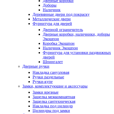
Дверные коробки
Доборы
Наличник
Деревянные двери под покраску
Металлические двери
Фурнитура для дверей
Дверной ограничитель
Дверные коробки, наличники, доборы
Экошпон
Коробка Экошпон
Наличник Экошпон
Фурнитура для установки раздвижных
дверей
Шпингалет
Дверные ручки
Накладка санузловая
Ручки раздельные
Ручки-купе
Замки, комплектующие и аксессуары
Замки врезные
Защелка межкомнаятная
Защелка сантехническая
Накладка под цилиндр
Цилиндры под замки