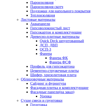
Пароизоляция
Пароизоляция скотч
Подложки для напольного покрытия
Теплоизоляция
Листовые материалы
Аквапанели
Гипсоволокнистый лист
Гипсокартон и комплектующие
Древесно-плитные материалы
Quick Deck шпунтованный
ДСП, ДВП
ОСП-3
Фанера
Фанера ФК
Фанера ФСФ
Профиль для гипсокартона
Цементно-стружечные плиты
Шифер, хризолитовая плита
Облицовочные материалы
Сайдинг и фурнитура
Фасадная плитка и комплектующие
Фасадные панели(на заказ)
Уценка
Сухие смеси и грунтовки
Грунтовка