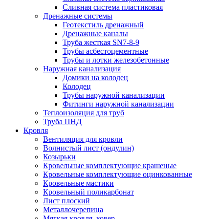
Сливная система пластиковая
Дренажные системы
Геотекстиль дренажный
Дренажные каналы
Труба жесткая SN7-8-9
Трубы асбестоцементные
Трубы и лотки железобетонные
Наружная канализация
Домики на колодец
Колодец
Трубы наружной канализации
Фитинги наружной канализации
Теплоизоляция для труб
Труба ПНД
Кровля
Вентиляция для кровли
Волнистый лист (ондулин)
Козырьки
Кровельные комплектующие крашеные
Кровельные комплектующие оцинкованные
Кровельные мастики
Кровельный поликарбонат
Лист плоский
Металлочерепица
Мягкая кровля, ковер