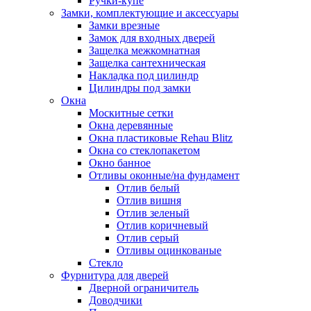
Ручки-купе
Замки, комплектующие и аксессуары
Замки врезные
Замок для входных дверей
Защелка межкомнатная
Защелка сантехническая
Накладка под цилиндр
Цилиндры под замки
Окна
Москитные сетки
Окна деревянные
Окна пластиковые Rehau Blitz
Окна со стеклопакетом
Окно банное
Отливы оконные/на фундамент
Отлив белый
Отлив вишня
Отлив зеленый
Отлив коричневый
Отлив серый
Отливы оцинкованые
Стекло
Фурнитура для дверей
Дверной ограничитель
Доводчики