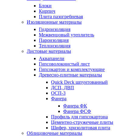
Блоки
Кирпич
Плита пазогребневая
Изоляционные материалы
Гидроизоляция
Межвенцовый утеплитель
Пароизоляция
Теплоизоляция
Листовые материалы
Аквапанели
Гипсоволокнистый лист
Гипсокартон и комплектующие
Древесно-плитные материалы
Quick Deck шпунтованный
ДСП, ДВП
ОСП-3
Фанера
Фанера ФК
Фанера ФСФ
Профиль для гипсокартона
Цементно-стружечные плиты
Шифер, хризолитовая плита
Облицовочные материалы