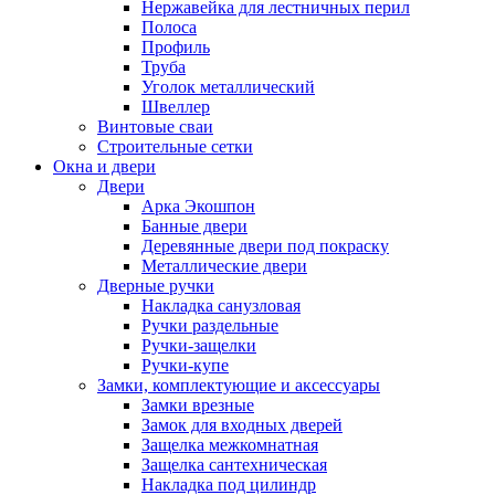
Нержавейка для лестничных перил
Полоса
Профиль
Труба
Уголок металлический
Швеллер
Винтовые сваи
Строительные сетки
Окна и двери
Двери
Арка Экошпон
Банные двери
Деревянные двери под покраску
Металлические двери
Дверные ручки
Накладка санузловая
Ручки раздельные
Ручки-защелки
Ручки-купе
Замки, комплектующие и аксессуары
Замки врезные
Замок для входных дверей
Защелка межкомнатная
Защелка сантехническая
Накладка под цилиндр