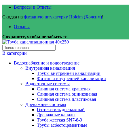
Вопросы и Ответы
Скидка на
фасадную штукатурку Holcim (Холсим)
!
Отзывы
Сохраните, чтобы не забыть
➜
В категории
Водоснабжение и водоотведение
Внутренняя канализация
Трубы внутренней канализации
Фитинги внутренней канализации
Водосточные системы
Сливная система крашеная
Сливная система оцинкованая
Сливная система пластиковая
Дренажные системы
Геотекстиль дренажный
Дренажные каналы
Труба жесткая SN7-8-9
Трубы асбестоцементные