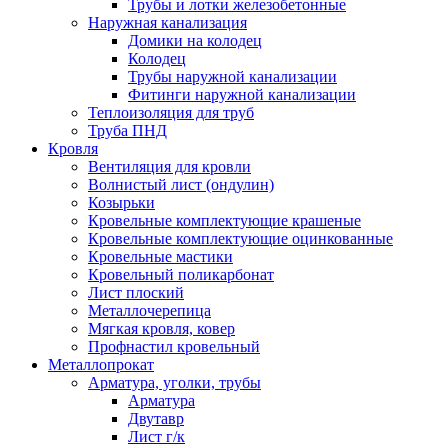
Трубы и лотки железобетонные
Наружная канализация
Домики на колодец
Колодец
Трубы наружной канализации
Фитинги наружной канализации
Теплоизоляция для труб
Труба ПНД
Кровля
Вентиляция для кровли
Волнистый лист (ондулин)
Козырьки
Кровельные комплектующие крашеные
Кровельные комплектующие оцинкованные
Кровельные мастики
Кровельный поликарбонат
Лист плоский
Металлочерепица
Мягкая кровля, ковер
Профнастил кровельный
Металлопрокат
Арматура, уголки, трубы
Арматура
Двутавр
Лист г/к