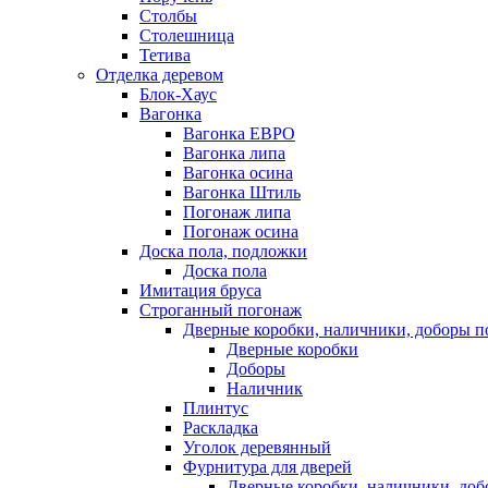
Столбы
Столешница
Тетива
Отделка деревом
Блок-Хаус
Вагонка
Вагонка ЕВРО
Вагонка липа
Вагонка осина
Вагонка Штиль
Погонаж липа
Погонаж осина
Доска пола, подложки
Доска пола
Имитация бруса
Строганный погонаж
Дверные коробки, наличники, доборы п
Дверные коробки
Доборы
Наличник
Плинтус
Раскладка
Уголок деревянный
Фурнитура для дверей
Дверные коробки, наличники, до