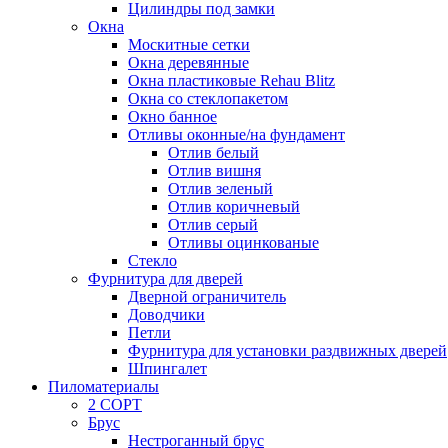
Цилиндры под замки
Окна
Москитные сетки
Окна деревянные
Окна пластиковые Rehau Blitz
Окна со стеклопакетом
Окно банное
Отливы оконные/на фундамент
Отлив белый
Отлив вишня
Отлив зеленый
Отлив коричневый
Отлив серый
Отливы оцинкованые
Стекло
Фурнитура для дверей
Дверной ограничитель
Доводчики
Петли
Фурнитура для установки раздвижных дверей
Шпингалет
Пиломатериалы
2 СОРТ
Брус
Нестроганный брус