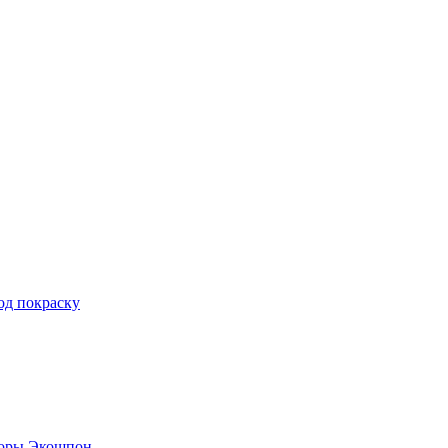
од покраску
боры Экошпон