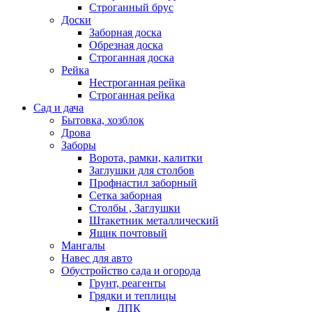
Строганный брус
Доски
Заборная доска
Обрезная доска
Строганная доска
Рейка
Нестроганная рейка
Строганная рейка
Сад и дача
Бытовка, хозблок
Дрова
Заборы
Ворота, рамки, калитки
Заглушки для столбов
Профнастил заборный
Сетка заборная
Столбы , Заглушки
Штакетник металлический
Ящик почтовый
Мангалы
Навес для авто
Обустройство сада и огорода
Грунт, реагенты
Грядки и теплицы
ДПК