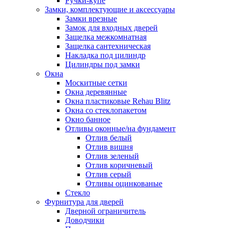
Ручки-купе
Замки, комплектующие и аксессуары
Замки врезные
Замок для входных дверей
Защелка межкомнатная
Защелка сантехническая
Накладка под цилиндр
Цилиндры под замки
Окна
Москитные сетки
Окна деревянные
Окна пластиковые Rehau Blitz
Окна со стеклопакетом
Окно банное
Отливы оконные/на фундамент
Отлив белый
Отлив вишня
Отлив зеленый
Отлив коричневый
Отлив серый
Отливы оцинкованые
Стекло
Фурнитура для дверей
Дверной ограничитель
Доводчики