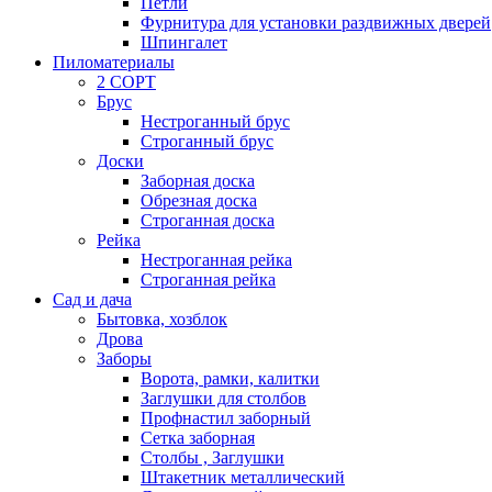
Петли
Фурнитура для установки раздвижных дверей
Шпингалет
Пиломатериалы
2 СОРТ
Брус
Нестроганный брус
Строганный брус
Доски
Заборная доска
Обрезная доска
Строганная доска
Рейка
Нестроганная рейка
Строганная рейка
Сад и дача
Бытовка, хозблок
Дрова
Заборы
Ворота, рамки, калитки
Заглушки для столбов
Профнастил заборный
Сетка заборная
Столбы , Заглушки
Штакетник металлический