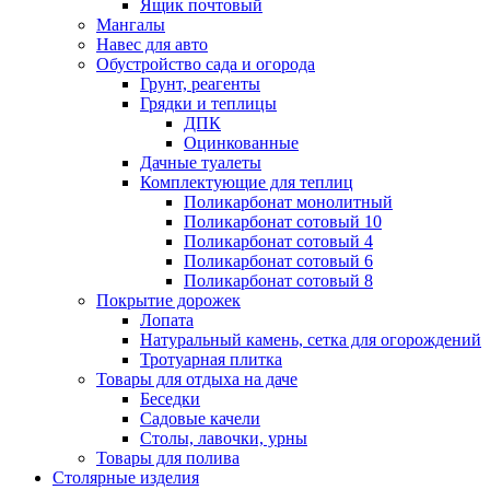
Ящик почтовый
Мангалы
Навес для авто
Обустройство сада и огорода
Грунт, реагенты
Грядки и теплицы
ДПК
Оцинкованные
Дачные туалеты
Комплектующие для теплиц
Поликарбонат монолитный
Поликарбонат сотовый 10
Поликарбонат сотовый 4
Поликарбонат сотовый 6
Поликарбонат сотовый 8
Покрытие дорожек
Лопата
Натуральный камень, сетка для огорождений
Тротуарная плитка
Товары для отдыха на даче
Беседки
Садовые качели
Столы, лавочки, урны
Товары для полива
Столярные изделия