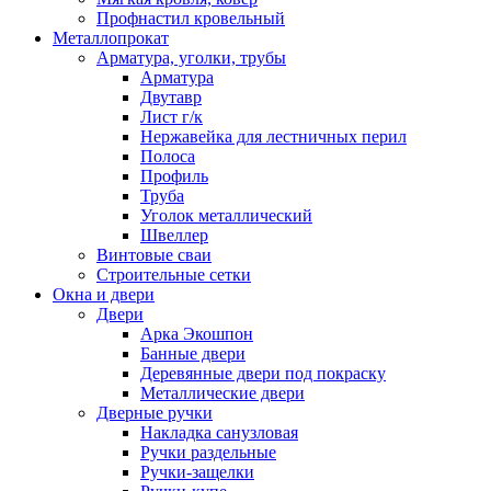
Профнастил кровельный
Металлопрокат
Арматура, уголки, трубы
Арматура
Двутавр
Лист г/к
Нержавейка для лестничных перил
Полоса
Профиль
Труба
Уголок металлический
Швеллер
Винтовые сваи
Строительные сетки
Окна и двери
Двери
Арка Экошпон
Банные двери
Деревянные двери под покраску
Металлические двери
Дверные ручки
Накладка санузловая
Ручки раздельные
Ручки-защелки