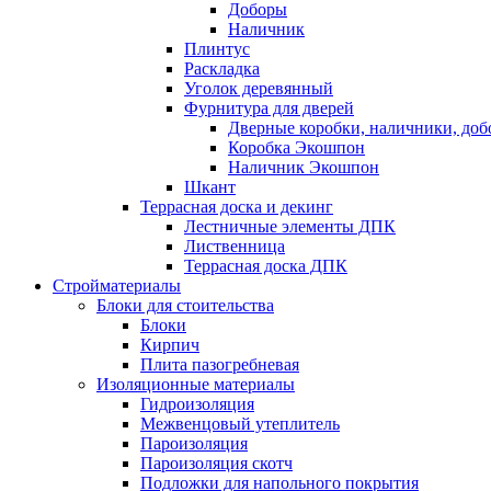
Доборы
Наличник
Плинтус
Раскладка
Уголок деревянный
Фурнитура для дверей
Дверные коробки, наличники, до
Коробка Экошпон
Наличник Экошпон
Шкант
Террасная доска и декинг
Лестничные элементы ДПК
Лиственница
Террасная доска ДПК
Стройматериалы
Блоки для стоительства
Блоки
Кирпич
Плита пазогребневая
Изоляционные материалы
Гидроизоляция
Межвенцовый утеплитель
Пароизоляция
Пароизоляция скотч
Подложки для напольного покрытия