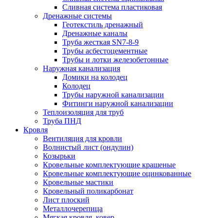
Сливная система пластиковая
Дренажные системы
Геотекстиль дренажный
Дренажные каналы
Труба жесткая SN7-8-9
Трубы асбестоцементные
Трубы и лотки железобетонные
Наружная канализация
Домики на колодец
Колодец
Трубы наружной канализации
Фитинги наружной канализации
Теплоизоляция для труб
Труба ПНД
Кровля
Вентиляция для кровли
Волнистый лист (ондулин)
Козырьки
Кровельные комплектующие крашеные
Кровельные комплектующие оцинкованные
Кровельные мастики
Кровельный поликарбонат
Лист плоский
Металлочерепица
Мягкая кровля, ковер