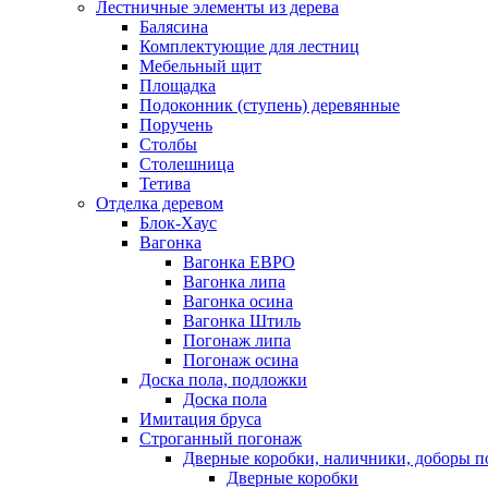
Лестничные элементы из дерева
Балясина
Комплектующие для лестниц
Мебельный щит
Площадка
Подоконник (ступень) деревянные
Поручень
Столбы
Столешница
Тетива
Отделка деревом
Блок-Хаус
Вагонка
Вагонка ЕВРО
Вагонка липа
Вагонка осина
Вагонка Штиль
Погонаж липа
Погонаж осина
Доска пола, подложки
Доска пола
Имитация бруса
Строганный погонаж
Дверные коробки, наличники, доборы п
Дверные коробки