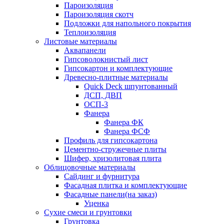
Пароизоляция
Пароизоляция скотч
Подложки для напольного покрытия
Теплоизоляция
Листовые материалы
Аквапанели
Гипсоволокнистый лист
Гипсокартон и комплектующие
Древесно-плитные материалы
Quick Deck шпунтованный
ДСП, ДВП
ОСП-3
Фанера
Фанера ФК
Фанера ФСФ
Профиль для гипсокартона
Цементно-стружечные плиты
Шифер, хризолитовая плита
Облицовочные материалы
Сайдинг и фурнитура
Фасадная плитка и комплектующие
Фасадные панели(на заказ)
Уценка
Сухие смеси и грунтовки
Грунтовка