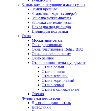
Ручки-купе
Замки, комплектующие и аксессуары
Замки врезные
Замок для входных дверей
Защелка межкомнатная
Защелка сантехническая
Накладка под цилиндр
Цилиндры под замки
Окна
Москитные сетки
Окна деревянные
Окна пластиковые Rehau Blitz
Окна со стеклопакетом
Окно банное
Отливы оконные/на фундамент
Отлив белый
Отлив вишня
Отлив зеленый
Отлив коричневый
Отлив серый
Отливы оцинкованые
Стекло
Фурнитура для дверей
Дверной ограничитель
Доводчики