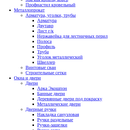
Профнастил кровельный
Металлопрокат
Арматура, уголки, трубы
Арматура
Двутавр
Лист г/к
Нержавейка для лестничных перил
Полоса
Профиль
Труба
Уголок металлический
Швеллер
Винтовые сваи
Строительные сетки
Окна и двери
Двери
Арка Экошпон
Банные двери
Деревянные двери под покраску
Металлические двери
Дверные ручки
Накладка санузловая
Ручки раздельные
Ручки-защелки