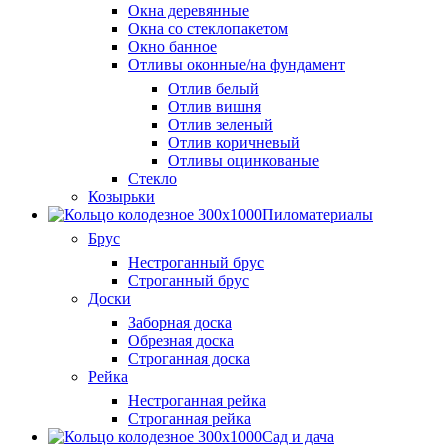
Окна деревянные
Окна со стеклопакетом
Окно банное
Отливы оконные/на фундамент
Отлив белый
Отлив вишня
Отлив зеленый
Отлив коричневый
Отливы оцинкованые
Стекло
Козырьки
Пиломатериалы
Брус
Нестроганный брус
Строганный брус
Доски
Заборная доска
Обрезная доска
Строганная доска
Рейка
Нестроганная рейка
Строганная рейка
Сад и дача