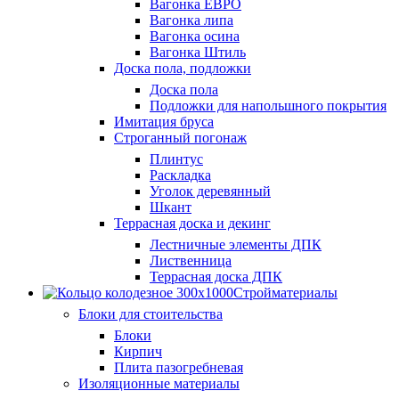
Вагонка ЕВРО
Вагонка липа
Вагонка осина
Вагонка Штиль
Доска пола, подложки
Доска пола
Подложки для напольшного покрытия
Имитация бруса
Строганный погонаж
Плинтус
Раскладка
Уголок деревянный
Шкант
Террасная доска и декинг
Лестничные элементы ДПК
Лиственница
Террасная доска ДПК
Стройматериалы
Блоки для стоительства
Блоки
Кирпич
Плита пазогребневая
Изоляционные материалы