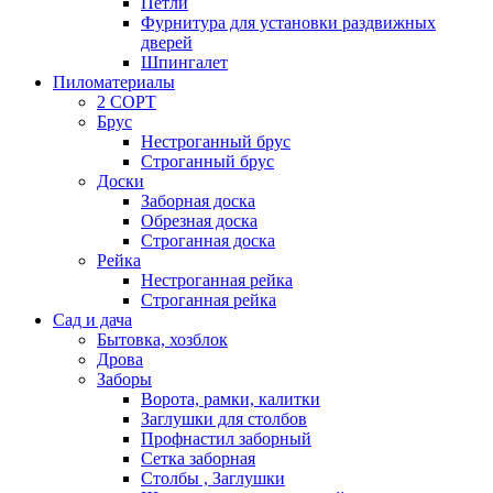
Петли
Фурнитура для установки раздвижных
дверей
Шпингалет
Пиломатериалы
2 СОРТ
Брус
Нестроганный брус
Строганный брус
Доски
Заборная доска
Обрезная доска
Строганная доска
Рейка
Нестроганная рейка
Строганная рейка
Сад и дача
Бытовка, хозблок
Дрова
Заборы
Ворота, рамки, калитки
Заглушки для столбов
Профнастил заборный
Сетка заборная
Столбы , Заглушки