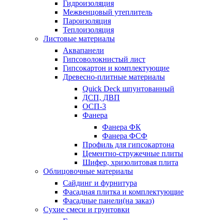
Гидроизоляция
Межвенцовый утеплитель
Пароизоляция
Теплоизоляция
Листовые материалы
Аквапанели
Гипсоволокнистый лист
Гипсокартон и комплектующие
Древесно-плитные материалы
Quick Deck шпунтованный
ДСП, ДВП
ОСП-3
Фанера
Фанера ФК
Фанера ФСФ
Профиль для гипсокартона
Цементно-стружечные плиты
Шифер, хризолитовая плита
Облицовочные материалы
Сайдинг и фурнитура
Фасадная плитка и комплектующие
Фасадные панели(на заказ)
Сухие смеси и грунтовки