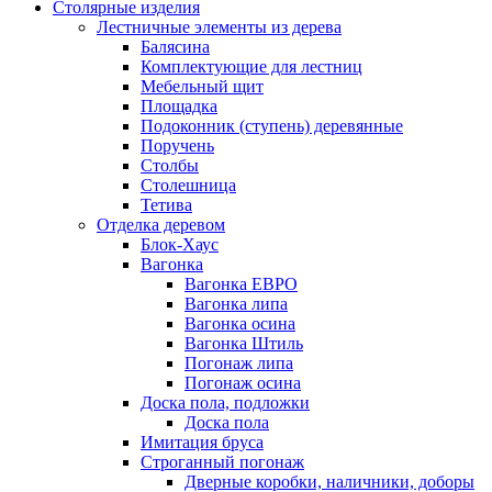
Столярные изделия
Лестничные элементы из дерева
Балясина
Комплектующие для лестниц
Мебельный щит
Площадка
Подоконник (ступень) деревянные
Поручень
Столбы
Столешница
Тетива
Отделка деревом
Блок-Хаус
Вагонка
Вагонка ЕВРО
Вагонка липа
Вагонка осина
Вагонка Штиль
Погонаж липа
Погонаж осина
Доска пола, подложки
Доска пола
Имитация бруса
Строганный погонаж
Дверные коробки, наличники, доборы