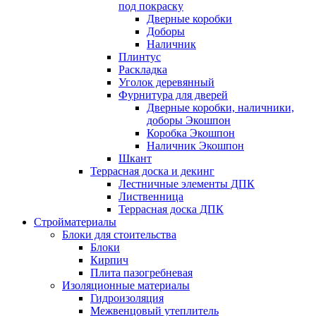
под покраску
Дверные коробки
Доборы
Наличник
Плинтус
Раскладка
Уголок деревянный
Фурнитура для дверей
Дверные коробки, наличники,
доборы Экошпон
Коробка Экошпон
Наличник Экошпон
Шкант
Террасная доска и декинг
Лестничные элементы ДПК
Лиственница
Террасная доска ДПК
Стройматериалы
Блоки для стоительства
Блоки
Кирпич
Плита пазогребневая
Изоляционные материалы
Гидроизоляция
Межвенцовый утеплитель