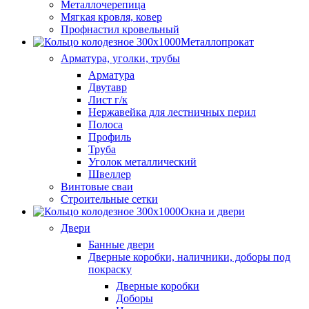
Металлочерепица
Мягкая кровля, ковер
Профнастил кровельный
Металлопрокат
Арматура, уголки, трубы
Арматура
Двутавр
Лист г/к
Нержавейка для лестничных перил
Полоса
Профиль
Труба
Уголок металлический
Швеллер
Винтовые сваи
Строительные сетки
Окна и двери
Двери
Банные двери
Дверные коробки, наличники, доборы под
покраску
Дверные коробки
Доборы