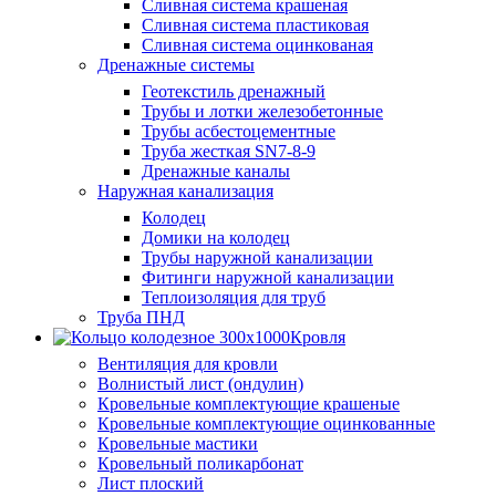
Сливная система крашеная
Сливная система пластиковая
Сливная система оцинкованая
Дренажные системы
Геотекстиль дренажный
Трубы и лотки железобетонные
Трубы асбестоцементные
Труба жесткая SN7-8-9
Дренажные каналы
Наружная канализация
Колодец
Домики на колодец
Трубы наружной канализации
Фитинги наружной канализации
Теплоизоляция для труб
Труба ПНД
Кровля
Вентиляция для кровли
Волнистый лист (ондулин)
Кровельные комплектующие крашеные
Кровельные комплектующие оцинкованные
Кровельные мастики
Кровельный поликарбонат
Лист плоский