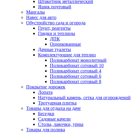
Штакетник металлический
Ящик почтовый
Мангалы
Навес для авто
Обустройство сада и огорода
Грунт, реагенты
Грядки и теплицы
ДПК
Оцинкованные
Дачные туалеты
Комплектующие для теплиц
Поликарбонат монолитный
Поликарбонат сотовый 10
Поликарбонат сотовый 4
Поликарбонат сотовый 6
Поликарбонат сотовый 8
Покрытие дорожек
Лопата
Натуральный камень, сетка для огорождений
Тротуарная плитка
Товары для отдыха на даче
Беседки
Садовые качели
Столы, лавочки, урны
Товары для полива