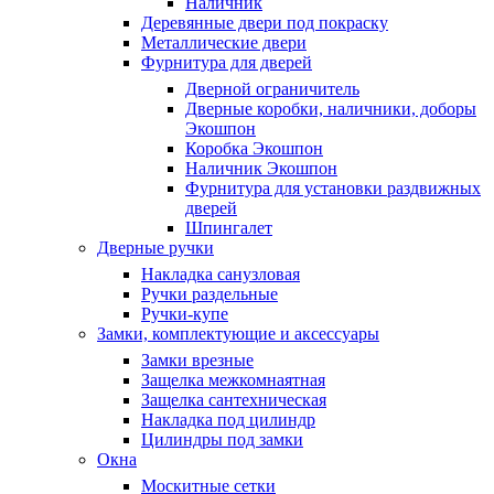
Наличник
Деревянные двери под покраску
Металлические двери
Фурнитура для дверей
Дверной ограничитель
Дверные коробки, наличники, доборы
Экошпон
Коробка Экошпон
Наличник Экошпон
Фурнитура для установки раздвижных
дверей
Шпингалет
Дверные ручки
Накладка санузловая
Ручки раздельные
Ручки-купе
Замки, комплектующие и аксессуары
Замки врезные
Защелка межкомнаятная
Защелка сантехническая
Накладка под цилиндр
Цилиндры под замки
Окна
Москитные сетки