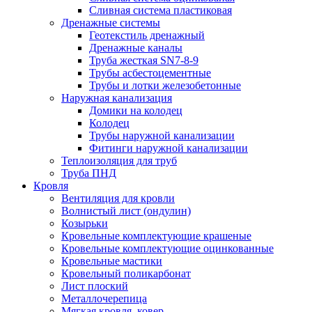
Сливная система пластиковая
Дренажные системы
Геотекстиль дренажный
Дренажные каналы
Труба жесткая SN7-8-9
Трубы асбестоцементные
Трубы и лотки железобетонные
Наружная канализация
Домики на колодец
Колодец
Трубы наружной канализации
Фитинги наружной канализации
Теплоизоляция для труб
Труба ПНД
Кровля
Вентиляция для кровли
Волнистый лист (ондулин)
Козырьки
Кровельные комплектующие крашеные
Кровельные комплектующие оцинкованные
Кровельные мастики
Кровельный поликарбонат
Лист плоский
Металлочерепица
Мягкая кровля, ковер