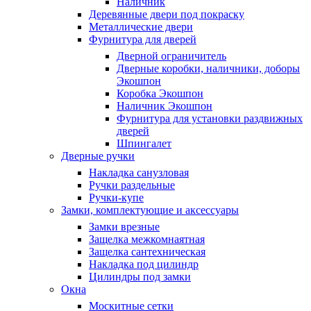
Наличник
Деревянные двери под покраску
Металлические двери
Фурнитура для дверей
Дверной ограничитель
Дверные коробки, наличники, доборы
Экошпон
Коробка Экошпон
Наличник Экошпон
Фурнитура для установки раздвижных
дверей
Шпингалет
Дверные ручки
Накладка санузловая
Ручки раздельные
Ручки-купе
Замки, комплектующие и аксессуары
Замки врезные
Защелка межкомнаятная
Защелка сантехническая
Накладка под цилиндр
Цилиндры под замки
Окна
Москитные сетки