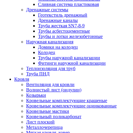
Сливная система пластиковая
Дренажные системы
Геотекстиль дренажный
Дренажные каналы
Труба жесткая SN7-8-9
Трубы асбестоцементные
Трубы и лотки железобетонные
Наружная канализация
Домики на колодец
Колодец
Трубы наружной канализации
Фитинги наружной канализации
Теплоизоляция для труб
Труба ПНД
Кровля
Вентиляция для кровли
Волнистый лист (ондулин)
Козырьки
Кровельные комплектующие крашеные
Кровельные комплектующие оцинкованные
Кровельные мастики
Кровельный поликарбонат
Лист плоский
Металлочерепица
Мягкая кровля, ковер