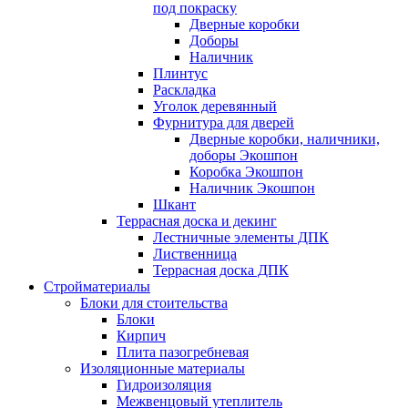
под покраску
Дверные коробки
Доборы
Наличник
Плинтус
Раскладка
Уголок деревянный
Фурнитура для дверей
Дверные коробки, наличники,
доборы Экошпон
Коробка Экошпон
Наличник Экошпон
Шкант
Террасная доска и декинг
Лестничные элементы ДПК
Лиственница
Террасная доска ДПК
Стройматериалы
Блоки для стоительства
Блоки
Кирпич
Плита пазогребневая
Изоляционные материалы
Гидроизоляция
Межвенцовый утеплитель