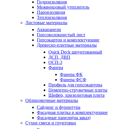
Гидроизоляция
Межвенцовый утеплитель
Пароизоляция
Теплоизоляция
Листовые материалы
Аквапанели
Гипсоволокнистый лист
Гипсокартон и комплектующие
Древесно-плитные материалы
Quick Deck шпунтованный
ДСП, ДВП
ОСП-3
Фанера
Фанера ФК
Фанера ФСФ
Профиль для гипсокартона
Цементно-стружечные плиты
Шифер, хризолитовая плита
Облицовочные материалы
Сайдинг и фурнитура
Фасадная плитка и комплектующие
Фасадные панели(на заказ)
Сухие смеси и грунтовки