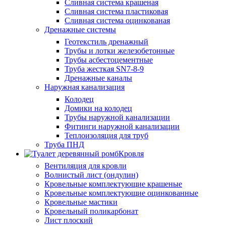
Сливная система крашеная
Сливная система пластиковая
Сливная система оцинкованая
Дренажные системы
Геотекстиль дренажный
Трубы и лотки железобетонные
Трубы асбестоцементные
Труба жесткая SN7-8-9
Дренажные каналы
Наружная канализация
Колодец
Домики на колодец
Трубы наружной канализации
Фитинги наружной канализации
Теплоизоляция для труб
Труба ПНД
Кровля
Вентиляция для кровли
Волнистый лист (ондулин)
Кровельные комплектующие крашеные
Кровельные комплектующие оцинкованные
Кровельные мастики
Кровельный поликарбонат
Лист плоский