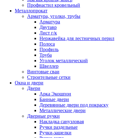
Профнастил кровельный
Металлопрокат
Арматура, уголки, трубы
Арматура
Двутавр
Лист г/к
Нержавейка для лестничных перил
Полоса
Профиль
Труба
Уголок металлический
Швеллер
Винтовые сваи
Строительные сетки
Окна и двери
Двери
Арка Экошпон
Банные двери
Деревянные двери под покраску
Металлические двери
Дверные ручки
Накладка санузловая
Ручки раздельные
Ручки-защелки