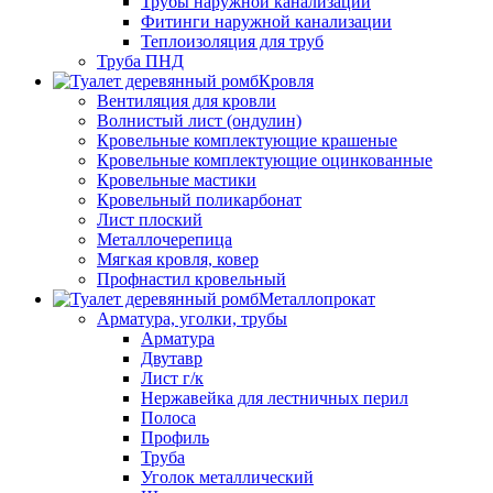
Трубы наружной канализации
Фитинги наружной канализации
Теплоизоляция для труб
Труба ПНД
Кровля
Вентиляция для кровли
Волнистый лист (ондулин)
Кровельные комплектующие крашеные
Кровельные комплектующие оцинкованные
Кровельные мастики
Кровельный поликарбонат
Лист плоский
Металлочерепица
Мягкая кровля, ковер
Профнастил кровельный
Металлопрокат
Арматура, уголки, трубы
Арматура
Двутавр
Лист г/к
Нержавейка для лестничных перил
Полоса
Профиль
Труба
Уголок металлический