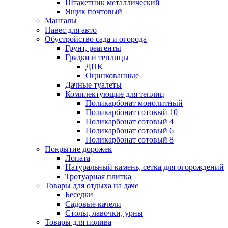
Штакетник металлический
Ящик почтовый
Мангалы
Навес для авто
Обустройство сада и огорода
Грунт, реагенты
Грядки и теплицы
ДПК
Оцинкованные
Дачные туалеты
Комплектующие для теплиц
Поликарбонат монолитный
Поликарбонат сотовый 10
Поликарбонат сотовый 4
Поликарбонат сотовый 6
Поликарбонат сотовый 8
Покрытие дорожек
Лопата
Натуральный камень, сетка для огорождений
Тротуарная плитка
Товары для отдыха на даче
Беседки
Садовые качели
Столы, лавочки, урны
Товары для полива