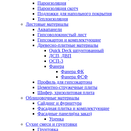
Пароизоляция
Пароизоляция скотч
Подложки для напольного покрытия
Теплоизоляция
Листовые материалы
Аквапанели
Гипсоволокнистый лист
Гипсокартон и комплектующие
Древесно-плитные материалы
Quick Deck шпунтованный
ДСП, ДВП
ОСП-3
Фанера
Фанера ФК
Фанера ФСФ
Профиль для гипсокартона
Цементно-стружечные плиты
Шифер, хризолитовая плита
Облицовочные материалы
Сайдинг и фурнитура
Фасадная плитка и комплектующие
Фасадные панели(на заказ)
Уценка
Сухие смеси и грунтовки
Грунтовка