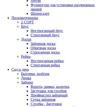
Петли
Фурнитура для установки раздвижных
дверей
Шпингалет
Пиломатериалы
2 СОРТ
Брус
Нестроганный брус
Строганный брус
Доски
Заборная доска
Обрезная доска
Строганная доска
Рейка
Нестроганная рейка
Строганная рейка
Сад и дача
Бытовка, хозблок
Дрова
Заборы
Ворота, рамки, калитки
Заглушки для столбов
Профнастил заборный
Сетка заборная
Столбы , Заглушки