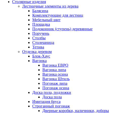
Столярные изделия
Лестничные элементы из дерева
Балясина
Комплектующие для лестниц
Мебельный щит
Площадка
Подоконник (ступень) деревянные
Поручень
Столбы
Столешница
Тетива
Отделка деревом
Блок-Хаус
Вагонка
Вагонка ЕВРО
Вагонка липа
Вагонка осина
Вагонка Штиль
Погонаж липа
Погонаж осина
Доска пола, подложки
Доска пола
Имитация бруса
Строганный погонаж
Дверные коробки, наличники, доборы