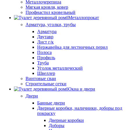
Металлочерепица
Мягкая кровля, ковер
Профнастил кровельный
Металлопрокат
Арматура, уголки, трубы
Арматура
Двутавр
Лист г/к
Нержавейка для лестничных перил
Полоса
Профиль
Труба
Уголок металлический
Швеллер
Винтовые сваи
Строительные сетки
Окна и двери
Двери
Банные двери
Дверные коробки, наличники, доборы под
покраску
Дверные коробки
Доборы