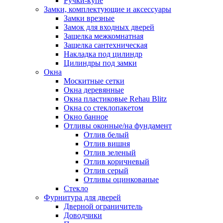
Ручки-купе
Замки, комплектующие и аксессуары
Замки врезные
Замок для входных дверей
Защелка межкомнатная
Защелка сантехническая
Накладка под цилиндр
Цилиндры под замки
Окна
Москитные сетки
Окна деревянные
Окна пластиковые Rehau Blitz
Окна со стеклопакетом
Окно банное
Отливы оконные/на фундамент
Отлив белый
Отлив вишня
Отлив зеленый
Отлив коричневый
Отлив серый
Отливы оцинкованые
Стекло
Фурнитура для дверей
Дверной ограничитель
Доводчики