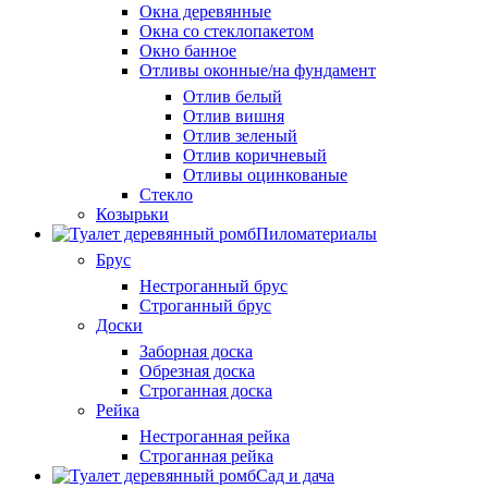
Окна деревянные
Окна со стеклопакетом
Окно банное
Отливы оконные/на фундамент
Отлив белый
Отлив вишня
Отлив зеленый
Отлив коричневый
Отливы оцинкованые
Стекло
Козырьки
Пиломатериалы
Брус
Нестроганный брус
Строганный брус
Доски
Заборная доска
Обрезная доска
Строганная доска
Рейка
Нестроганная рейка
Строганная рейка
Сад и дача