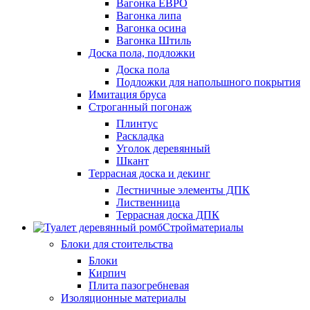
Вагонка ЕВРО
Вагонка липа
Вагонка осина
Вагонка Штиль
Доска пола, подложки
Доска пола
Подложки для напольшного покрытия
Имитация бруса
Строганный погонаж
Плинтус
Раскладка
Уголок деревянный
Шкант
Террасная доска и декинг
Лестничные элементы ДПК
Лиственница
Террасная доска ДПК
Стройматериалы
Блоки для стоительства
Блоки
Кирпич
Плита пазогребневая
Изоляционные материалы