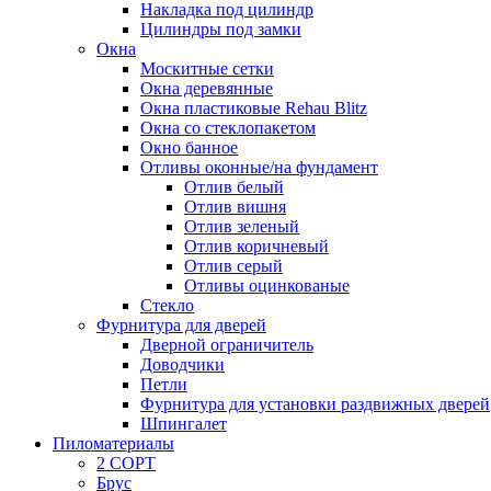
Накладка под цилиндр
Цилиндры под замки
Окна
Москитные сетки
Окна деревянные
Окна пластиковые Rehau Blitz
Окна со стеклопакетом
Окно банное
Отливы оконные/на фундамент
Отлив белый
Отлив вишня
Отлив зеленый
Отлив коричневый
Отлив серый
Отливы оцинкованые
Стекло
Фурнитура для дверей
Дверной ограничитель
Доводчики
Петли
Фурнитура для установки раздвижных дверей
Шпингалет
Пиломатериалы
2 СОРТ
Брус