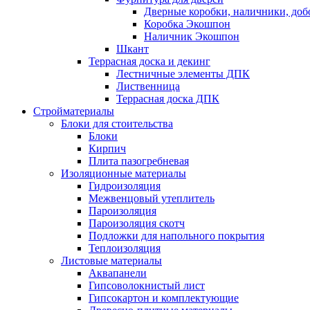
Дверные коробки, наличники, до
Коробка Экошпон
Наличник Экошпон
Шкант
Террасная доска и декинг
Лестничные элементы ДПК
Лиственница
Террасная доска ДПК
Стройматериалы
Блоки для стоительства
Блоки
Кирпич
Плита пазогребневая
Изоляционные материалы
Гидроизоляция
Межвенцовый утеплитель
Пароизоляция
Пароизоляция скотч
Подложки для напольного покрытия
Теплоизоляция
Листовые материалы
Аквапанели
Гипсоволокнистый лист
Гипсокартон и комплектующие