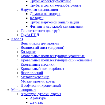
Трубы асбестоцементные
Трубы и лотки железобетонные
Наружная канализация
Домики на колодец
Колодец
Трубы наружной канализации
Фитинги наружной канализации
Теплоизоляция для труб
Труба ПНД
Кровля
Вентиляция для кровли
Волнистый лист (ондулин)
Козырьки
Кровельные комплектующие крашеные
Кровельные комплектующие оцинкованные
Кровельные мастики
Кровельный поликарбонат
Лист плоский
Металлочерепица
Мягкая кровля, ковер
Профнастил кровельный
Металлопрокат
Арматура, уголки, трубы
Арматура
Двутавр