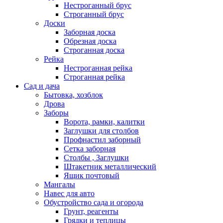
Нестроганный брус
Строганный брус
Доски
Заборная доска
Обрезная доска
Строганная доска
Рейка
Нестроганная рейка
Строганная рейка
Сад и дача
Бытовка, хозблок
Дрова
Заборы
Ворота, рамки, калитки
Заглушки для столбов
Профнастил заборный
Сетка заборная
Столбы , Заглушки
Штакетник металлический
Ящик почтовый
Мангалы
Навес для авто
Обустройство сада и огорода
Грунт, реагенты
Грядки и теплицы