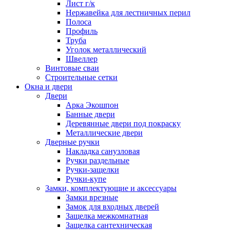
Лист г/к
Нержавейка для лестничных перил
Полоса
Профиль
Труба
Уголок металлический
Швеллер
Винтовые сваи
Строительные сетки
Окна и двери
Двери
Арка Экошпон
Банные двери
Деревянные двери под покраску
Металлические двери
Дверные ручки
Накладка санузловая
Ручки раздельные
Ручки-защелки
Ручки-купе
Замки, комплектующие и аксессуары
Замки врезные
Замок для входных дверей
Защелка межкомнатная
Защелка сантехническая