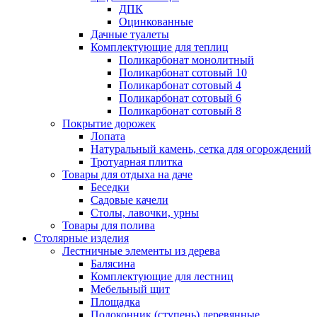
ДПК
Оцинкованные
Дачные туалеты
Комплектующие для теплиц
Поликарбонат монолитный
Поликарбонат сотовый 10
Поликарбонат сотовый 4
Поликарбонат сотовый 6
Поликарбонат сотовый 8
Покрытие дорожек
Лопата
Натуральный камень, сетка для огорождений
Тротуарная плитка
Товары для отдыха на даче
Беседки
Садовые качели
Столы, лавочки, урны
Товары для полива
Столярные изделия
Лестничные элементы из дерева
Балясина
Комплектующие для лестниц
Мебельный щит
Площадка
Подоконник (ступень) деревянные