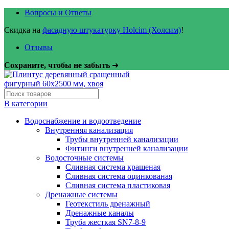
Вопросы и Ответы
Скидка на
фасадную штукатурку Holcim (Холсим)
!
Отзывы
Сохраните, чтобы не забыть
➜
В категории
Водоснабжение и водоотведение
Внутренняя канализация
Трубы внутренней канализации
Фитинги внутренней канализации
Водосточные системы
Сливная система крашеная
Сливная система оцинкованая
Сливная система пластиковая
Дренажные системы
Геотекстиль дренажный
Дренажные каналы
Труба жесткая SN7-8-9