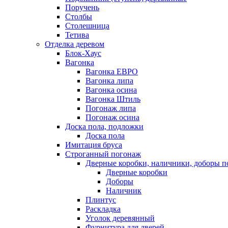
Поручень
Столбы
Столешница
Тетива
Отделка деревом
Блок-Хаус
Вагонка
Вагонка ЕВРО
Вагонка липа
Вагонка осина
Вагонка Штиль
Погонаж липа
Погонаж осина
Доска пола, подложки
Доска пола
Имитация бруса
Строганный погонаж
Дверные коробки, наличники, доборы п
Дверные коробки
Доборы
Наличник
Плинтус
Раскладка
Уголок деревянный
Фурнитура для дверей