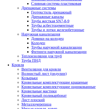
Сливная система пластиковая
Дренажные системы
Геотекстиль дренажный
Дренажные каналы
Труба жесткая SN7-8-9
Трубы асбестоцементные
Трубы и лотки железобетонные
Наружная канализация
Домики на колодец
Колодец
Трубы наружной канализации
Фитинги наружной канализации
Теплоизоляция для труб
Труба ПНД
Кровля
Вентиляция для кровли
Волнистый лист (ондулин)
Козырьки
Кровельные комплектующие крашеные
Кровельные комплектующие оцинкованные
Кровельные мастики
Кровельный поликарбонат
Лист плоский
Металлочерепица
Мягкая кровля, ковер