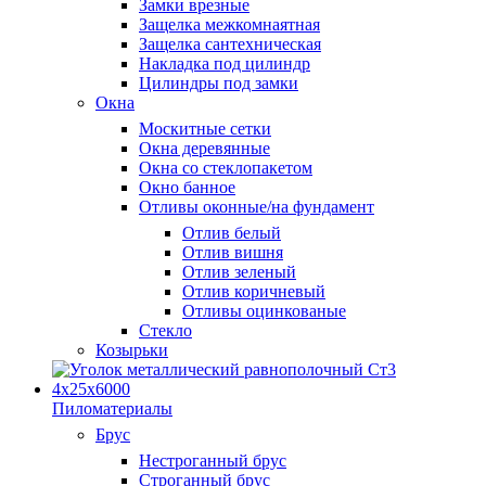
Замки врезные
Защелка межкомнаятная
Защелка сантехническая
Накладка под цилиндр
Цилиндры под замки
Окна
Москитные сетки
Окна деревянные
Окна со стеклопакетом
Окно банное
Отливы оконные/на фундамент
Отлив белый
Отлив вишня
Отлив зеленый
Отлив коричневый
Отливы оцинкованые
Стекло
Козырьки
Пиломатериалы
Брус
Нестроганный брус
Строганный брус