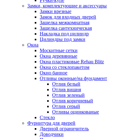
Ручки-купе
Замки, комплектующие и аксессуары
Замки врезные
Замок для входных дверей
Защелка межкомнатная
Защелка сантехническая
Накладка под цилиндр
Цилиндры под замки
Окна
Москитные сетки
Окна деревянные
Окна пластиковые Rehau Blitz
Окна со стеклопакетом
Окно банное
Отливы оконные/на фундамент
Отлив белый
Отлив вишня
Отлив зеленый
Отлив коричневый
Отлив серый
Отливы оцинкованые
Стекло
Фурнитура для дверей
Дверной ограничитель
Доводчики