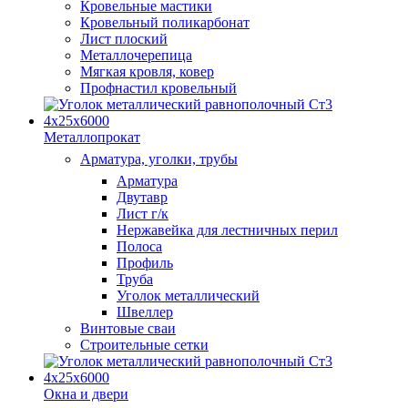
Кровельные мастики
Кровельный поликарбонат
Лист плоский
Металлочерепица
Мягкая кровля, ковер
Профнастил кровельный
Металлопрокат
Арматура, уголки, трубы
Арматура
Двутавр
Лист г/к
Нержавейка для лестничных перил
Полоса
Профиль
Труба
Уголок металлический
Швеллер
Винтовые сваи
Строительные сетки
Окна и двери