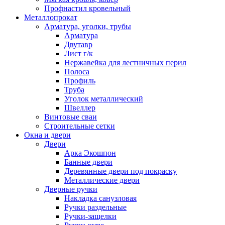
Профнастил кровельный
Металлопрокат
Арматура, уголки, трубы
Арматура
Двутавр
Лист г/к
Нержавейка для лестничных перил
Полоса
Профиль
Труба
Уголок металлический
Швеллер
Винтовые сваи
Строительные сетки
Окна и двери
Двери
Арка Экошпон
Банные двери
Деревянные двери под покраску
Металлические двери
Дверные ручки
Накладка санузловая
Ручки раздельные
Ручки-защелки