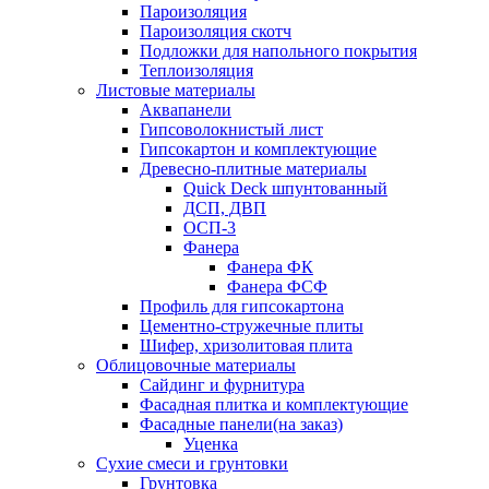
Пароизоляция
Пароизоляция скотч
Подложки для напольного покрытия
Теплоизоляция
Листовые материалы
Аквапанели
Гипсоволокнистый лист
Гипсокартон и комплектующие
Древесно-плитные материалы
Quick Deck шпунтованный
ДСП, ДВП
ОСП-3
Фанера
Фанера ФК
Фанера ФСФ
Профиль для гипсокартона
Цементно-стружечные плиты
Шифер, хризолитовая плита
Облицовочные материалы
Сайдинг и фурнитура
Фасадная плитка и комплектующие
Фасадные панели(на заказ)
Уценка
Сухие смеси и грунтовки
Грунтовка