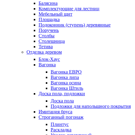
Балясина
Комплектующие для лестниц
Мебельный щит
Площадка
Подоконник (ступень) деревянные
Поручень
Столбы
Столешница
Тетива
Отделка деревом
Блок-Хаус
Вагонка
Вагонка ЕВРО
Вагонка липа
Вагонка осина
Вагонка Штиль
Доска пола, подложки
Доска пола
Подложки для напольшного покрытия
Имитация бруса
Строганный погонаж
Плинтус
Раскладка