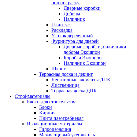
под покраску
Дверные коробки
Доборы
Наличник
Плинтус
Раскладка
Уголок деревянный
Фурнитура для дверей
Дверные коробки, наличники,
доборы Экошпон
Коробка Экошпон
Наличник Экошпон
Шкант
Террасная доска и декинг
Лестничные элементы ДПК
Лиственница
Террасная доска ДПК
Стройматериалы
Блоки для стоительства
Блоки
Кирпич
Плита пазогребневая
Изоляционные материалы
Гидроизоляция
Межвенцовый утеплитель