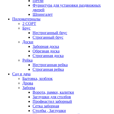
Петли
Фурнитура для установки раздвижных
дверей
Шпингалет
Пиломатериалы
2 СОРТ
Брус
Нестроганный брус
Строганный брус
Доски
Заборная доска
Обрезная доска
Строганная доска
Рейка
Нестроганная рейка
Строганная рейка
Сад и дача
Бытовка, хозблок
Дрова
Заборы
Ворота, рамки, калитки
Заглушки для столбов
Профнастил заборный
Сетка заборная
Столбы , Заглушки