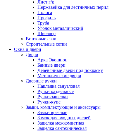
Лист г/к
Нержавейка для лестничных перил
Полоса
Профиль
Труба
Уголок металлический
Швеллер
Винтовые сваи
Строительные сетки
Окна и двери
Двери
Арка Экошпон
Банные двери
Деревянные двери под покраску
Металлические двери
Дверные ручки
Накладка санузловая
Ручки раздельные
Ручки-защелки
Ручки-купе
Замки, комплектующие и аксессуары
Замки врезные
Замок для входных дверей
Защелка межкомнатная
Защелка сантехническая