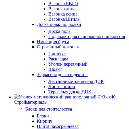
Вагонка ЕВРО
Вагонка липа
Вагонка осина
Вагонка Штиль
Доска пола, подложки
Доска пола
Подложки для напольшного покрытия
Имитация бруса
Строганный погонаж
Плинтус
Раскладка
Уголок деревянный
Шкант
Террасная доска и декинг
Лестничные элементы ДПК
Лиственница
Террасная доска ДПК
Стройматериалы
Блоки для стоительства
Блоки
Кирпич
Плита пазогребневая