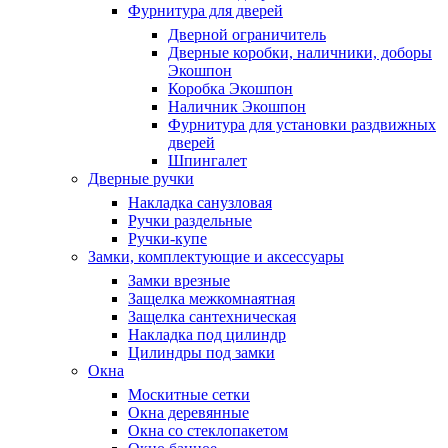
Фурнитура для дверей
Дверной ограничитель
Дверные коробки, наличники, доборы
Экошпон
Коробка Экошпон
Наличник Экошпон
Фурнитура для установки раздвижных
дверей
Шпингалет
Дверные ручки
Накладка санузловая
Ручки раздельные
Ручки-купе
Замки, комплектующие и аксессуары
Замки врезные
Защелка межкомнаятная
Защелка сантехническая
Накладка под цилиндр
Цилиндры под замки
Окна
Москитные сетки
Окна деревянные
Окна со стеклопакетом