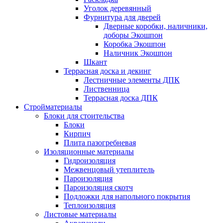
Уголок деревянный
Фурнитура для дверей
Дверные коробки, наличники,
доборы Экошпон
Коробка Экошпон
Наличник Экошпон
Шкант
Террасная доска и декинг
Лестничные элементы ДПК
Лиственница
Террасная доска ДПК
Стройматериалы
Блоки для стоительства
Блоки
Кирпич
Плита пазогребневая
Изоляционные материалы
Гидроизоляция
Межвенцовый утеплитель
Пароизоляция
Пароизоляция скотч
Подложки для напольного покрытия
Теплоизоляция
Листовые материалы