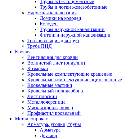
Трубы асбестоцементные
Трубы и лотки железобетонные
Наружная канализация
Домики на колодец
Колодец
Трубы наружной канализации
Фитинги наружной канализации
Теплоизоляция для труб
Труба ПНД
Кровля
Вентиляция для кровли
Волнистый лист (ондулин)
Козырьки
Кровельные комплектующие крашеные
Кровельные комплектующие оцинкованные
Кровельные мастики
Кровельный поликарбонат
Лист плоский
Металлочерепица
Мягкая кровля, ковер
Профнастил кровельный
Металлопрокат
Арматура, уголки, трубы
Арматура
Двутавр