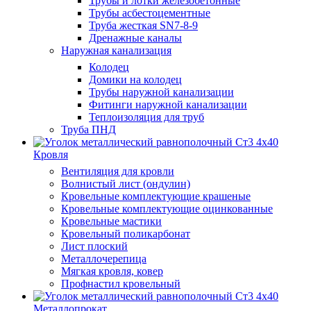
Трубы и лотки железобетонные
Трубы асбестоцементные
Труба жесткая SN7-8-9
Дренажные каналы
Наружная канализация
Колодец
Домики на колодец
Трубы наружной канализации
Фитинги наружной канализации
Теплоизоляция для труб
Труба ПНД
Кровля
Вентиляция для кровли
Волнистый лист (ондулин)
Кровельные комплектующие крашеные
Кровельные комплектующие оцинкованные
Кровельные мастики
Кровельный поликарбонат
Лист плоский
Металлочерепица
Мягкая кровля, ковер
Профнастил кровельный
Металлопрокат