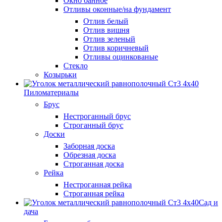
Окно банное
Отливы оконные/на фундамент
Отлив белый
Отлив вишня
Отлив зеленый
Отлив коричневый
Отливы оцинкованые
Стекло
Козырьки
Пиломатериалы
Брус
Нестроганный брус
Строганный брус
Доски
Заборная доска
Обрезная доска
Строганная доска
Рейка
Нестроганная рейка
Строганная рейка
Сад и
дача