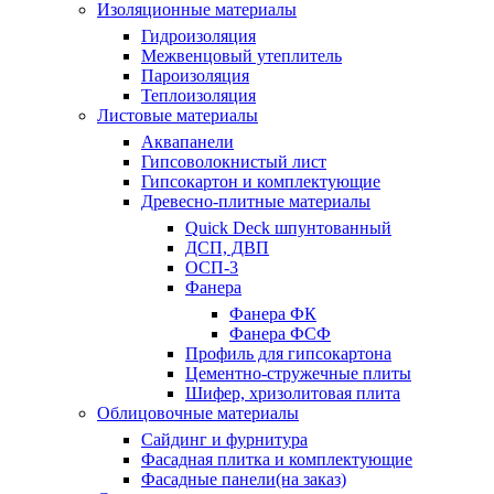
Изоляционные материалы
Гидроизоляция
Межвенцовый утеплитель
Пароизоляция
Теплоизоляция
Листовые материалы
Аквапанели
Гипсоволокнистый лист
Гипсокартон и комплектующие
Древесно-плитные материалы
Quick Deck шпунтованный
ДСП, ДВП
ОСП-3
Фанера
Фанера ФК
Фанера ФСФ
Профиль для гипсокартона
Цементно-стружечные плиты
Шифер, хризолитовая плита
Облицовочные материалы
Сайдинг и фурнитура
Фасадная плитка и комплектующие
Фасадные панели(на заказ)