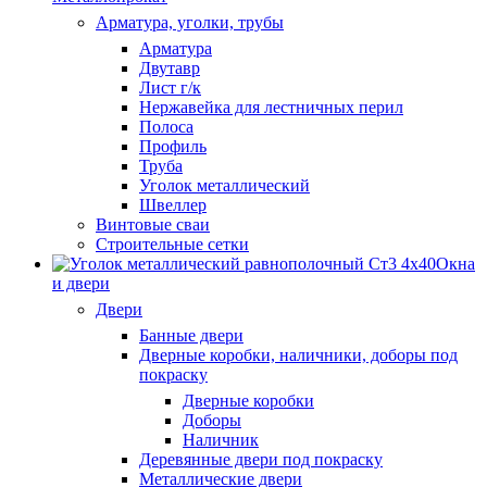
Арматура, уголки, трубы
Арматура
Двутавр
Лист г/к
Нержавейка для лестничных перил
Полоса
Профиль
Труба
Уголок металлический
Швеллер
Винтовые сваи
Строительные сетки
Окна
и двери
Двери
Банные двери
Дверные коробки, наличники, доборы под
покраску
Дверные коробки
Доборы
Наличник
Деревянные двери под покраску
Металлические двери