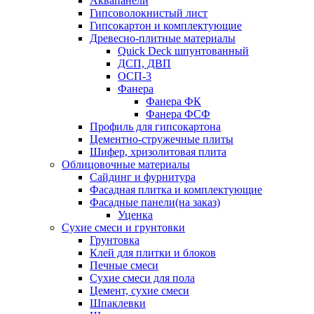
Аквапанели
Гипсоволокнистый лист
Гипсокартон и комплектующие
Древесно-плитные материалы
Quick Deck шпунтованный
ДСП, ДВП
ОСП-3
Фанера
Фанера ФК
Фанера ФСФ
Профиль для гипсокартона
Цементно-стружечные плиты
Шифер, хризолитовая плита
Облицовочные материалы
Сайдинг и фурнитура
Фасадная плитка и комплектующие
Фасадные панели(на заказ)
Уценка
Сухие смеси и грунтовки
Грунтовка
Клей для плитки и блоков
Печные смеси
Сухие смеси для пола
Цемент, сухие смеси
Шпаклевки