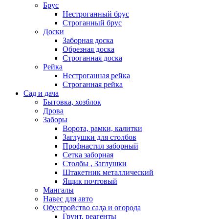
Брус
Нестроганный брус
Строганный брус
Доски
Заборная доска
Обрезная доска
Строганная доска
Рейка
Нестроганная рейка
Строганная рейка
Сад и дача
Бытовка, хозблок
Дрова
Заборы
Ворота, рамки, калитки
Заглушки для столбов
Профнастил заборный
Сетка заборная
Столбы , Заглушки
Штакетник металлический
Ящик почтовый
Мангалы
Навес для авто
Обустройство сада и огорода
Грунт, реагенты