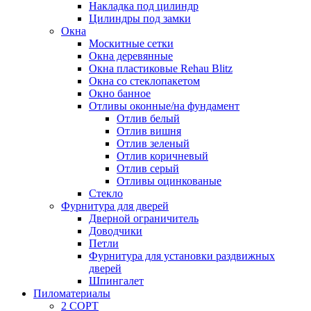
Накладка под цилиндр
Цилиндры под замки
Окна
Москитные сетки
Окна деревянные
Окна пластиковые Rehau Blitz
Окна со стеклопакетом
Окно банное
Отливы оконные/на фундамент
Отлив белый
Отлив вишня
Отлив зеленый
Отлив коричневый
Отлив серый
Отливы оцинкованые
Стекло
Фурнитура для дверей
Дверной ограничитель
Доводчики
Петли
Фурнитура для установки раздвижных
дверей
Шпингалет
Пиломатериалы
2 СОРТ