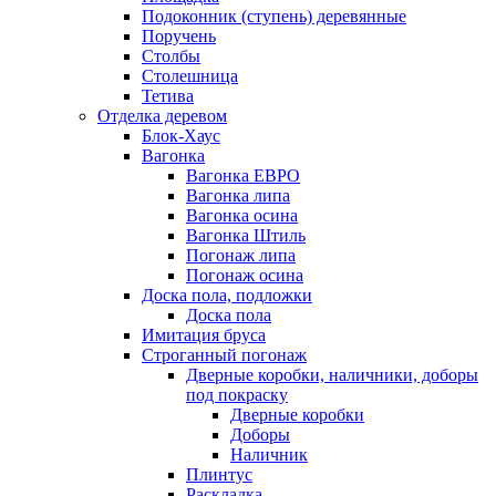
Подоконник (ступень) деревянные
Поручень
Столбы
Столешница
Тетива
Отделка деревом
Блок-Хаус
Вагонка
Вагонка ЕВРО
Вагонка липа
Вагонка осина
Вагонка Штиль
Погонаж липа
Погонаж осина
Доска пола, подложки
Доска пола
Имитация бруса
Строганный погонаж
Дверные коробки, наличники, доборы
под покраску
Дверные коробки
Доборы
Наличник
Плинтус
Раскладка