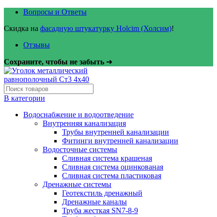
Вопросы и Ответы
Скидка на
фасадную штукатурку Holcim (Холсим)
!
Отзывы
Сохраните, чтобы не забыть
➜
В категории
Водоснабжение и водоотведение
Внутренняя канализация
Трубы внутренней канализации
Фитинги внутренней канализации
Водосточные системы
Сливная система крашеная
Сливная система оцинкованая
Сливная система пластиковая
Дренажные системы
Геотекстиль дренажный
Дренажные каналы
Труба жесткая SN7-8-9