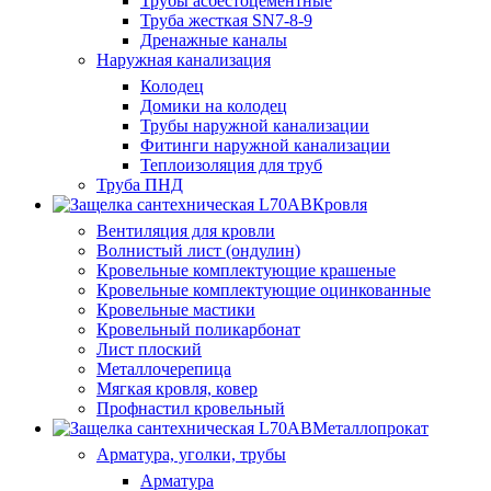
Трубы асбестоцементные
Труба жесткая SN7-8-9
Дренажные каналы
Наружная канализация
Колодец
Домики на колодец
Трубы наружной канализации
Фитинги наружной канализации
Теплоизоляция для труб
Труба ПНД
Кровля
Вентиляция для кровли
Волнистый лист (ондулин)
Кровельные комплектующие крашеные
Кровельные комплектующие оцинкованные
Кровельные мастики
Кровельный поликарбонат
Лист плоский
Металлочерепица
Мягкая кровля, ковер
Профнастил кровельный
Металлопрокат
Арматура, уголки, трубы
Арматура