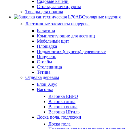
Садовые качели
Столы, лавочки, урны
Товары для полива
Столярные изделия
Лестничные элементы из дерева
Балясина
Комплектующие для лестниц
Мебельный щит
Площадка
Подоконник (ступень) деревянные
Поручень
Столбы
Столешница
Тетива
Отделка деревом
Блок-Хаус
Вагонка
Вагонка ЕВРО
Вагонка липа
Вагонка осина
Вагонка Штиль
Доска пола, подложки
Доска пола