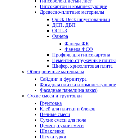
Гипсоволокнистый лист
Гипсокартон и комплектующие
Древесно-плитные материалы
Quick Deck шпунтованный
ДСП, ДВП
ОСП-3
Фанера
Фанера ФК
Фанера ФСФ
Профиль для гипсокартона
Цементно-стружечные плиты
Шифер, хризолитовая плита
Облицовочные материалы
Сайдинг и фурнитура
Фасадная плитка и комплектующие
Фасадные панели(на заказ)
Сухие смеси и грунтовки
Грунтовка
Клей для плитки и блоков
Печные смеси
Сухие смеси для пола
Цемент, сухие смеси
Шпаклевки
Штукатурки