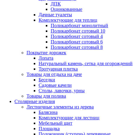
ДПК
Оцинкованные
Дачные туалеты
Комплектующие для теплиц
Поликарбонат монолитный
Поликарбонат сотовый 10
Поликарбонат сотовый 4
Поликарбонат сотовый 6
Поликарбонат сотовый 8
Покрытие дорожек
Лопата
Натуральный камень, сетка для огорождений
Тротуарная плитка
Товары для отдыха на даче
Беседки
Садовые качели
Столы, лавочки, урны
Товары для полива
Столярные изделия
Лестничные элементы из дерева
Балясина
Комплектующие для лестниц
Мебельный щит
Площадка
Подоконник (ступень) деревянные