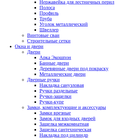
Нержавейка для лестничных перил
Полоса
Профиль
Труба
Уголок металлический
Швеллер
Винтовые сваи
Строительные сетки
Окна и двери
Двери
Арка Экошпон
Банные двери
Деревянные двери под покраску
Металлические двери
Дверные ручки
Накладка санузловая
Ручки раздельные
Ручки-защелки
Ручки-купе
Замки, комплектующие и аксессуары
Замки врезные
Замок для входных дверей
Защелка межкомнатная
Защелка сантехническая
Накладка под цилиндр