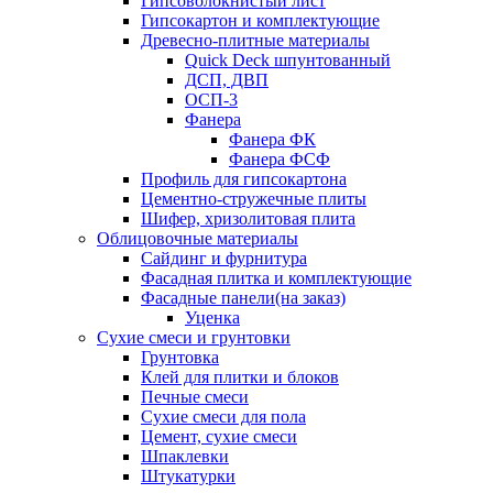
Гипсоволокнистый лист
Гипсокартон и комплектующие
Древесно-плитные материалы
Quick Deck шпунтованный
ДСП, ДВП
ОСП-3
Фанера
Фанера ФК
Фанера ФСФ
Профиль для гипсокартона
Цементно-стружечные плиты
Шифер, хризолитовая плита
Облицовочные материалы
Сайдинг и фурнитура
Фасадная плитка и комплектующие
Фасадные панели(на заказ)
Уценка
Сухие смеси и грунтовки
Грунтовка
Клей для плитки и блоков
Печные смеси
Сухие смеси для пола
Цемент, сухие смеси
Шпаклевки
Штукатурки