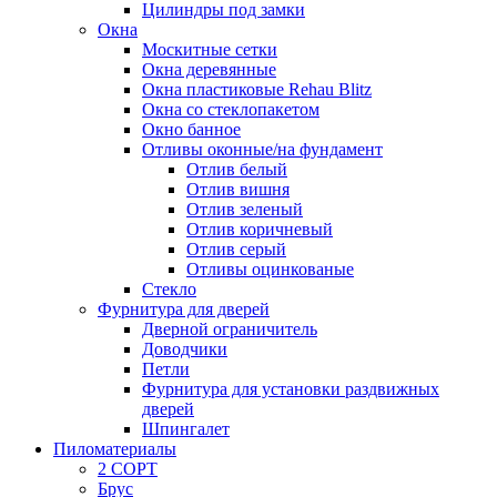
Цилиндры под замки
Окна
Москитные сетки
Окна деревянные
Окна пластиковые Rehau Blitz
Окна со стеклопакетом
Окно банное
Отливы оконные/на фундамент
Отлив белый
Отлив вишня
Отлив зеленый
Отлив коричневый
Отлив серый
Отливы оцинкованые
Стекло
Фурнитура для дверей
Дверной ограничитель
Доводчики
Петли
Фурнитура для установки раздвижных
дверей
Шпингалет
Пиломатериалы
2 СОРТ
Брус