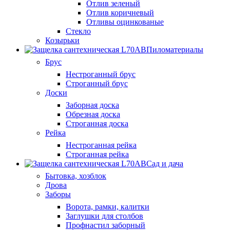
Отлив зеленый
Отлив коричневый
Отливы оцинкованые
Стекло
Козырьки
Пиломатериалы
Брус
Нестроганный брус
Строганный брус
Доски
Заборная доска
Обрезная доска
Строганная доска
Рейка
Нестроганная рейка
Строганная рейка
Сад и дача
Бытовка, хозблок
Дрова
Заборы
Ворота, рамки, калитки
Заглушки для столбов
Профнастил заборный