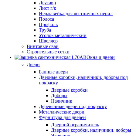
Двутавр
Лист г/к
Нержавейка для лестничных перил
Полоса
Профиль
Труба
Уголок металлический
Швеллер
Винтовые сваи
Строительные сетки
Окна и двери
Двери
Банные двери
Дверные коробки, наличники, доборы под
покраску
Дверные коробки
Доборы
Наличник
Деревянные двери под покраску
Металлические двери
Фурнитура для дверей
Дверной ограничитель
Дверные коробки, наличники, доборы
Экошпон