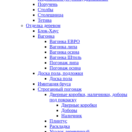
Поручень
Столбы
Столешница
Тетива
Отделка деревом
Блок-Хаус
Вагонка
Вагонка ЕВРО
Вагонка липа
Вагонка осина
Вагонка Штиль
Погонаж липа
Погонаж осина
Доска пола, подложки
Доска пола
Имитация бруса
Строганный погонаж
Дверные коробки, наличники, доборы
под покраску
Дверные коробки
Доборы
Наличник
Плинтус
Раскладка
Уголок деревянный