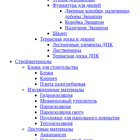
Фурнитура для дверей
Дверные коробки, наличники,
доборы Экошпон
Коробка Экошпон
Наличник Экошпон
Шкант
Террасная доска и декинг
Лестничные элементы ДПК
Лиственница
Террасная доска ДПК
Стройматериалы
Блоки для стоительства
Блоки
Кирпич
Плита пазогребневая
Изоляционные материалы
Гидроизоляция
Межвенцовый утеплитель
Пароизоляция
Пароизоляция скотч
Подложки для напольного покрытия
Теплоизоляция
Листовые материалы
Аквапанели