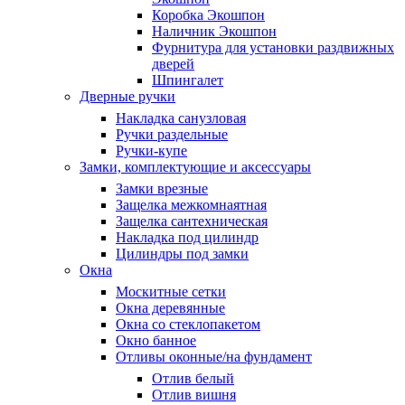
Коробка Экошпон
Наличник Экошпон
Фурнитура для установки раздвижных
дверей
Шпингалет
Дверные ручки
Накладка санузловая
Ручки раздельные
Ручки-купе
Замки, комплектующие и аксессуары
Замки врезные
Защелка межкомнаятная
Защелка сантехническая
Накладка под цилиндр
Цилиндры под замки
Окна
Москитные сетки
Окна деревянные
Окна со стеклопакетом
Окно банное
Отливы оконные/на фундамент
Отлив белый
Отлив вишня