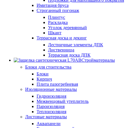
Подложки для напольшного покрытия
Имитация бруса
Строганный погонаж
Плинтус
Раскладка
Уголок деревянный
Шкант
Террасная доска и декинг
Лестничные элементы ДПК
Лиственница
Террасная доска ДПК
Стройматериалы
Блоки для стоительства
Блоки
Кирпич
Плита пазогребневая
Изоляционные материалы
Гидроизоляция
Межвенцовый утеплитель
Пароизоляция
Теплоизоляция
Листовые материалы
Аквапанели