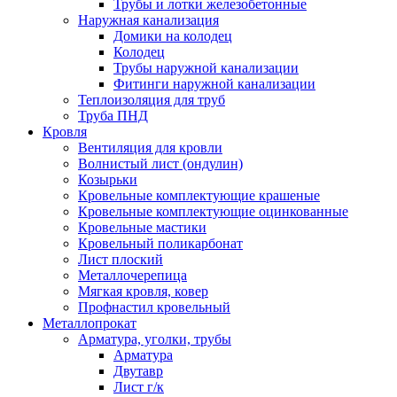
Трубы и лотки железобетонные
Наружная канализация
Домики на колодец
Колодец
Трубы наружной канализации
Фитинги наружной канализации
Теплоизоляция для труб
Труба ПНД
Кровля
Вентиляция для кровли
Волнистый лист (ондулин)
Козырьки
Кровельные комплектующие крашеные
Кровельные комплектующие оцинкованные
Кровельные мастики
Кровельный поликарбонат
Лист плоский
Металлочерепица
Мягкая кровля, ковер
Профнастил кровельный
Металлопрокат
Арматура, уголки, трубы
Арматура
Двутавр
Лист г/к