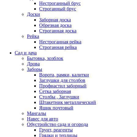
Нестроганный брус
Строганный брус
Доски
Заборная доска
Обрезная доска
Строганная доска
Рейка
Нестроганная рейка
Строганная рейка
Сад и дача
Бытовка, хозблок
Дрова
Заборы
Ворота, рамки, калитки
Заглушки для столбов
Профнастил заборный
Сетка заборная
Столбы , Заглушки
Штакетник металлический
Ящик почтовый
Мангалы
Навес для авто
Обустройство сада и огорода
Грунт, реагенты
Грядки и теплицы