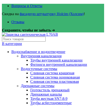
Вопросы и Ответы
Скидка на
фасадную штукатурку Holcim (Холсим)
!
Отзывы
Сохраните, чтобы не забыть
➜
В категории
Водоснабжение и водоотведение
Внутренняя канализация
Трубы внутренней канализации
Фитинги внутренней канализации
Водосточные системы
Сливная система крашеная
Сливная система оцинкованая
Сливная система пластиковая
Дренажные системы
Геотекстиль дренажный
Дренажные каналы
Труба жесткая SN7-8-9
Трубы асбестоцементные