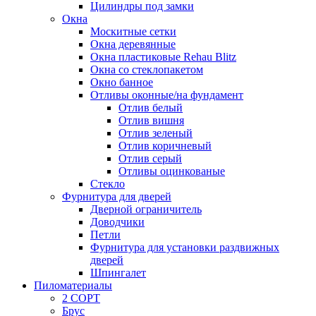
Цилиндры под замки
Окна
Москитные сетки
Окна деревянные
Окна пластиковые Rehau Blitz
Окна со стеклопакетом
Окно банное
Отливы оконные/на фундамент
Отлив белый
Отлив вишня
Отлив зеленый
Отлив коричневый
Отлив серый
Отливы оцинкованые
Стекло
Фурнитура для дверей
Дверной ограничитель
Доводчики
Петли
Фурнитура для установки раздвижных
дверей
Шпингалет
Пиломатериалы
2 СОРТ
Брус