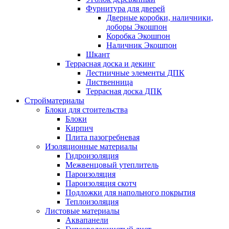
Фурнитура для дверей
Дверные коробки, наличники,
доборы Экошпон
Коробка Экошпон
Наличник Экошпон
Шкант
Террасная доска и декинг
Лестничные элементы ДПК
Лиственница
Террасная доска ДПК
Стройматериалы
Блоки для стоительства
Блоки
Кирпич
Плита пазогребневая
Изоляционные материалы
Гидроизоляция
Межвенцовый утеплитель
Пароизоляция
Пароизоляция скотч
Подложки для напольного покрытия
Теплоизоляция
Листовые материалы
Аквапанели