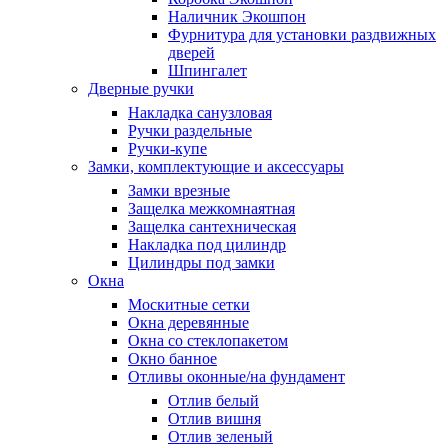
Наличник Экошпон
Фурнитура для установки раздвижных
дверей
Шпингалет
Дверные ручки
Накладка санузловая
Ручки раздельные
Ручки-купе
Замки, комплектующие и аксессуары
Замки врезные
Защелка межкомнаятная
Защелка сантехническая
Накладка под цилиндр
Цилиндры под замки
Окна
Москитные сетки
Окна деревянные
Окна со стеклопакетом
Окно банное
Отливы оконные/на фундамент
Отлив белый
Отлив вишня
Отлив зеленый