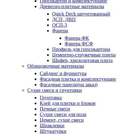
Гипсокартон и комплектующие
Древесно-плитные материалы
Quick Deck шпунтованный
ДСП, ДВП
ОСП-3
Фанера
Фанера ФК
Фанера ФСФ
Профиль для гипсокартона
Цементно-стружечные плиты
Шифер, хризолитовая плита
Облицовочные материалы
Сайдинг и фурнитура
Фасадная плитка и комплектующие
Фасадные панели(на заказ)
Сухие смеси и грунтовки
Грунтовка
Клей для плитки и блоков
Печные смеси
Сухие смеси для пола
Цемент, сухие смеси
Шпаклевки
Штукатурки