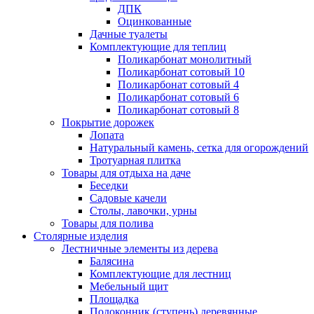
ДПК
Оцинкованные
Дачные туалеты
Комплектующие для теплиц
Поликарбонат монолитный
Поликарбонат сотовый 10
Поликарбонат сотовый 4
Поликарбонат сотовый 6
Поликарбонат сотовый 8
Покрытие дорожек
Лопата
Натуральный камень, сетка для огорождений
Тротуарная плитка
Товары для отдыха на даче
Беседки
Садовые качели
Столы, лавочки, урны
Товары для полива
Столярные изделия
Лестничные элементы из дерева
Балясина
Комплектующие для лестниц
Мебельный щит
Площадка
Подоконник (ступень) деревянные