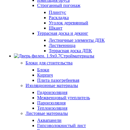
Имитация бруса
Строганный погонаж
Плинтус
Раскладка
Уголок деревянный
Шкант
Террасная доска и декинг
Лестничные элементы ДПК
Лиственница
Террасная доска ДПК
Стройматериалы
Блоки для стоительства
Блоки
Кирпич
Плита пазогребневая
Изоляционные материалы
Гидроизоляция
Межвенцовый утеплитель
Пароизоляция
Теплоизоляция
Листовые материалы
Аквапанели
Гипсоволокнистый лист