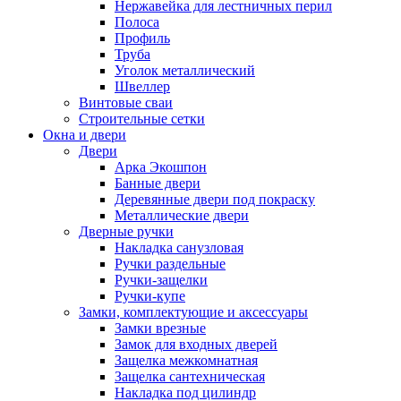
Нержавейка для лестничных перил
Полоса
Профиль
Труба
Уголок металлический
Швеллер
Винтовые сваи
Строительные сетки
Окна и двери
Двери
Арка Экошпон
Банные двери
Деревянные двери под покраску
Металлические двери
Дверные ручки
Накладка санузловая
Ручки раздельные
Ручки-защелки
Ручки-купе
Замки, комплектующие и аксессуары
Замки врезные
Замок для входных дверей
Защелка межкомнатная
Защелка сантехническая
Накладка под цилиндр