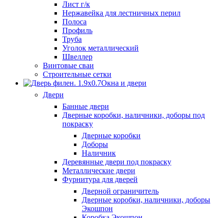
Лист г/к
Нержавейка для лестничных перил
Полоса
Профиль
Труба
Уголок металлический
Швеллер
Винтовые сваи
Строительные сетки
Окна и двери
Двери
Банные двери
Дверные коробки, наличники, доборы под
покраску
Дверные коробки
Доборы
Наличник
Деревянные двери под покраску
Металлические двери
Фурнитура для дверей
Дверной ограничитель
Дверные коробки, наличники, доборы
Экошпон
Коробка Экошпон