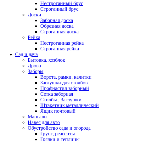
Нестроганный брус
Строганный брус
Доски
Заборная доска
Обрезная доска
Строганная доска
Рейка
Нестроганная рейка
Строганная рейка
Сад и дача
Бытовка, хозблок
Дрова
Заборы
Ворота, рамки, калитки
Заглушки для столбов
Профнастил заборный
Сетка заборная
Столбы , Заглушки
Штакетник металлический
Ящик почтовый
Мангалы
Навес для авто
Обустройство сада и огорода
Грунт, реагенты
Грядки и теплицы