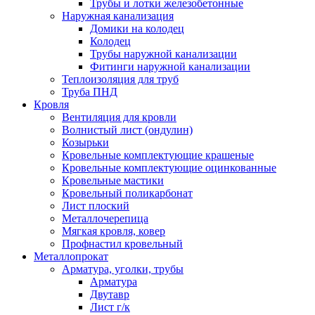
Трубы и лотки железобетонные
Наружная канализация
Домики на колодец
Колодец
Трубы наружной канализации
Фитинги наружной канализации
Теплоизоляция для труб
Труба ПНД
Кровля
Вентиляция для кровли
Волнистый лист (ондулин)
Козырьки
Кровельные комплектующие крашеные
Кровельные комплектующие оцинкованные
Кровельные мастики
Кровельный поликарбонат
Лист плоский
Металлочерепица
Мягкая кровля, ковер
Профнастил кровельный
Металлопрокат
Арматура, уголки, трубы
Арматура
Двутавр
Лист г/к