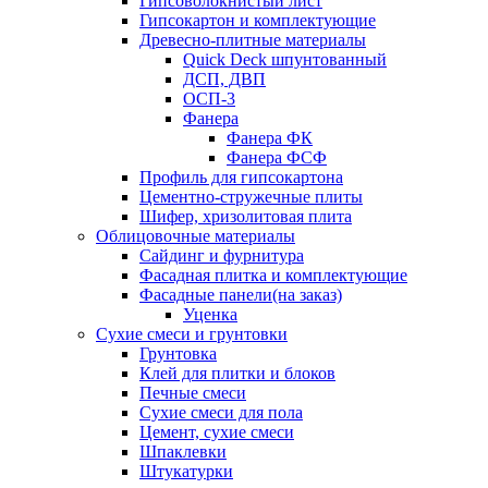
Гипсоволокнистый лист
Гипсокартон и комплектующие
Древесно-плитные материалы
Quick Deck шпунтованный
ДСП, ДВП
ОСП-3
Фанера
Фанера ФК
Фанера ФСФ
Профиль для гипсокартона
Цементно-стружечные плиты
Шифер, хризолитовая плита
Облицовочные материалы
Сайдинг и фурнитура
Фасадная плитка и комплектующие
Фасадные панели(на заказ)
Уценка
Сухие смеси и грунтовки
Грунтовка
Клей для плитки и блоков
Печные смеси
Сухие смеси для пола
Цемент, сухие смеси
Шпаклевки
Штукатурки