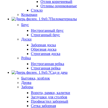
Отлив коричневый
Отливы оцинкованые
Стекло
Козырьки
Пиломатериалы
Брус
Нестроганный брус
Строганный брус
Доски
Заборная доска
Обрезная доска
Строганная доска
Рейка
Нестроганная рейка
Строганная рейка
Сад и дача
Бытовка, хозблок
Дрова
Заборы
Ворота, рамки, калитки
Заглушки для столбов
Профнастил заборный
Сетка заборная