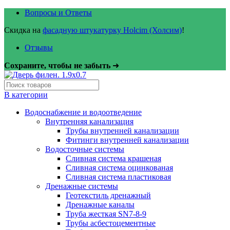
Вопросы и Ответы
Скидка на
фасадную штукатурку Holcim (Холсим)
!
Отзывы
Сохраните, чтобы не забыть
➜
В категории
Водоснабжение и водоотведение
Внутренняя канализация
Трубы внутренней канализации
Фитинги внутренней канализации
Водосточные системы
Сливная система крашеная
Сливная система оцинкованая
Сливная система пластиковая
Дренажные системы
Геотекстиль дренажный
Дренажные каналы
Труба жесткая SN7-8-9
Трубы асбестоцементные