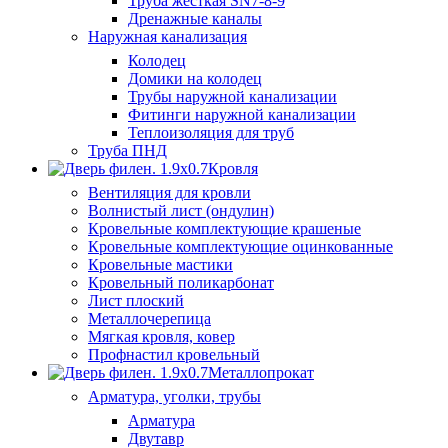
Труба жесткая SN7-8-9
Дренажные каналы
Наружная канализация
Колодец
Домики на колодец
Трубы наружной канализации
Фитинги наружной канализации
Теплоизоляция для труб
Труба ПНД
Кровля
Вентиляция для кровли
Волнистый лист (ондулин)
Кровельные комплектующие крашеные
Кровельные комплектующие оцинкованные
Кровельные мастики
Кровельный поликарбонат
Лист плоский
Металлочерепица
Мягкая кровля, ковер
Профнастил кровельный
Металлопрокат
Арматура, уголки, трубы
Арматура
Двутавр