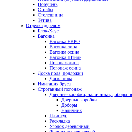
Поручень
Столбы
Столешница
Тетива
Отделка деревом
Блок-Хаус
Вагонка
Вагонка ЕВРО
Вагонка липа
Вагонка осина
Вагонка Штиль
Погонаж липа
Погонаж осина
Доска пола, подложки
Доска пола
Имитация бруса
Строганный погонаж
Дверные коробки, наличники, доборы п
Дверные коробки
Доборы
Наличник
Плинтус
Раскладка
Уголок деревянный
Фурнитура для дверей