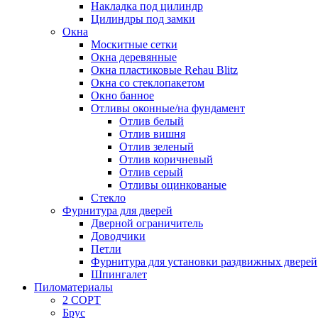
Накладка под цилиндр
Цилиндры под замки
Окна
Москитные сетки
Окна деревянные
Окна пластиковые Rehau Blitz
Окна со стеклопакетом
Окно банное
Отливы оконные/на фундамент
Отлив белый
Отлив вишня
Отлив зеленый
Отлив коричневый
Отлив серый
Отливы оцинкованые
Стекло
Фурнитура для дверей
Дверной ограничитель
Доводчики
Петли
Фурнитура для установки раздвижных дверей
Шпингалет
Пиломатериалы
2 СОРТ
Брус