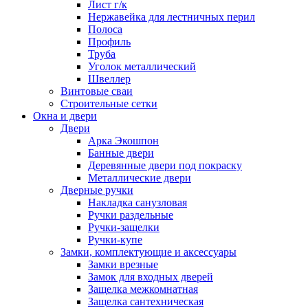
Лист г/к
Нержавейка для лестничных перил
Полоса
Профиль
Труба
Уголок металлический
Швеллер
Винтовые сваи
Строительные сетки
Окна и двери
Двери
Арка Экошпон
Банные двери
Деревянные двери под покраску
Металлические двери
Дверные ручки
Накладка санузловая
Ручки раздельные
Ручки-защелки
Ручки-купе
Замки, комплектующие и аксессуары
Замки врезные
Замок для входных дверей
Защелка межкомнатная
Защелка сантехническая