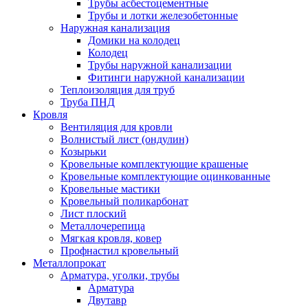
Трубы асбестоцементные
Трубы и лотки железобетонные
Наружная канализация
Домики на колодец
Колодец
Трубы наружной канализации
Фитинги наружной канализации
Теплоизоляция для труб
Труба ПНД
Кровля
Вентиляция для кровли
Волнистый лист (ондулин)
Козырьки
Кровельные комплектующие крашеные
Кровельные комплектующие оцинкованные
Кровельные мастики
Кровельный поликарбонат
Лист плоский
Металлочерепица
Мягкая кровля, ковер
Профнастил кровельный
Металлопрокат
Арматура, уголки, трубы
Арматура
Двутавр