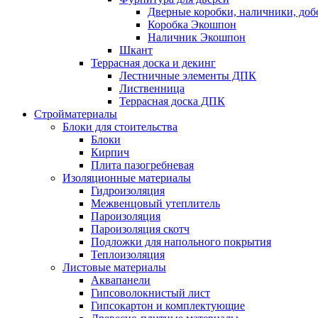
Дверные коробки, наличники, до
Коробка Экошпон
Наличник Экошпон
Шкант
Террасная доска и декинг
Лестничные элементы ДПК
Лиственница
Террасная доска ДПК
Стройматериалы
Блоки для стоительства
Блоки
Кирпич
Плита пазогребневая
Изоляционные материалы
Гидроизоляция
Межвенцовый утеплитель
Пароизоляция
Пароизоляция скотч
Подложки для напольного покрытия
Теплоизоляция
Листовые материалы
Аквапанели
Гипсоволокнистый лист
Гипсокартон и комплектующие