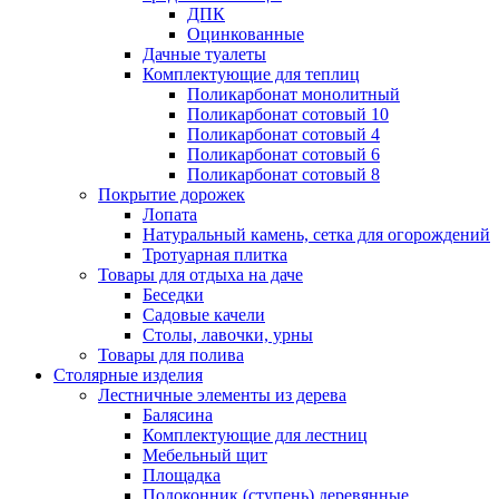
ДПК
Оцинкованные
Дачные туалеты
Комплектующие для теплиц
Поликарбонат монолитный
Поликарбонат сотовый 10
Поликарбонат сотовый 4
Поликарбонат сотовый 6
Поликарбонат сотовый 8
Покрытие дорожек
Лопата
Натуральный камень, сетка для огорождений
Тротуарная плитка
Товары для отдыха на даче
Беседки
Садовые качели
Столы, лавочки, урны
Товары для полива
Столярные изделия
Лестничные элементы из дерева
Балясина
Комплектующие для лестниц
Мебельный щит
Площадка
Подоконник (ступень) деревянные