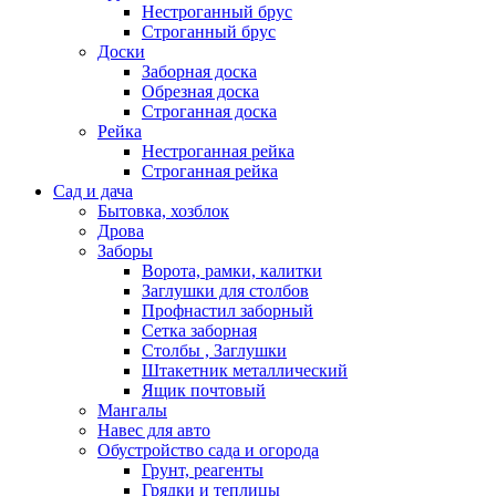
Нестроганный брус
Строганный брус
Доски
Заборная доска
Обрезная доска
Строганная доска
Рейка
Нестроганная рейка
Строганная рейка
Сад и дача
Бытовка, хозблок
Дрова
Заборы
Ворота, рамки, калитки
Заглушки для столбов
Профнастил заборный
Сетка заборная
Столбы , Заглушки
Штакетник металлический
Ящик почтовый
Мангалы
Навес для авто
Обустройство сада и огорода
Грунт, реагенты
Грядки и теплицы