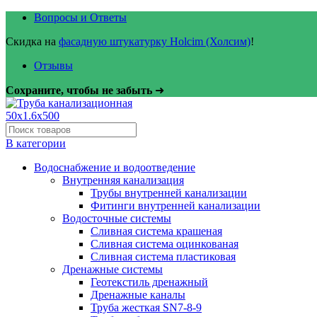
Вопросы и Ответы
Скидка на
фасадную штукатурку Holcim (Холсим)
!
Отзывы
Сохраните, чтобы не забыть
➜
В категории
Водоснабжение и водоотведение
Внутренняя канализация
Трубы внутренней канализации
Фитинги внутренней канализации
Водосточные системы
Сливная система крашеная
Сливная система оцинкованая
Сливная система пластиковая
Дренажные системы
Геотекстиль дренажный
Дренажные каналы
Труба жесткая SN7-8-9