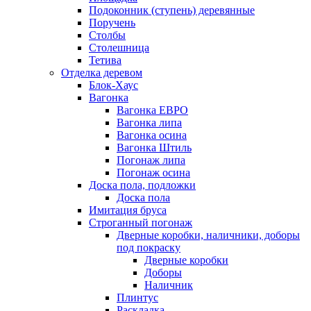
Подоконник (ступень) деревянные
Поручень
Столбы
Столешница
Тетива
Отделка деревом
Блок-Хаус
Вагонка
Вагонка ЕВРО
Вагонка липа
Вагонка осина
Вагонка Штиль
Погонаж липа
Погонаж осина
Доска пола, подложки
Доска пола
Имитация бруса
Строганный погонаж
Дверные коробки, наличники, доборы
под покраску
Дверные коробки
Доборы
Наличник
Плинтус
Раскладка