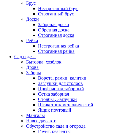
Брус
Нестроганный брус
Строганный брус
Доски
Заборная доска
Обрезная доска
Строганная доска
Рейка
Нестроганная рейка
Строганная рейка
Сад и дача
Бытовка, хозблок
Дрова
Заборы
Ворота, рамки, калитки
Заглушки для столбов
Профнастил заборный
Сетка заборная
Столбы , Заглушки
Штакетник металлический
Ящик почтовый
Мангалы
Навес для авто
Обустройство сада и огорода
Грунт, реагенты