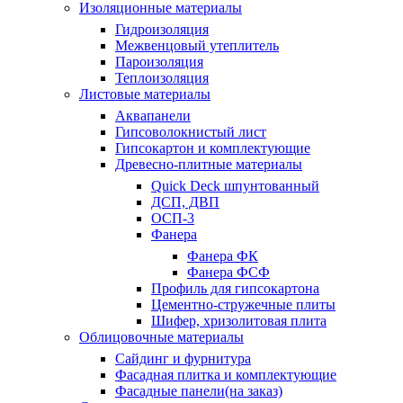
Изоляционные материалы
Гидроизоляция
Межвенцовый утеплитель
Пароизоляция
Теплоизоляция
Листовые материалы
Аквапанели
Гипсоволокнистый лист
Гипсокартон и комплектующие
Древесно-плитные материалы
Quick Deck шпунтованный
ДСП, ДВП
ОСП-3
Фанера
Фанера ФК
Фанера ФСФ
Профиль для гипсокартона
Цементно-стружечные плиты
Шифер, хризолитовая плита
Облицовочные материалы
Сайдинг и фурнитура
Фасадная плитка и комплектующие
Фасадные панели(на заказ)