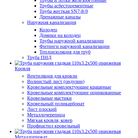
Трубы и лотки железобетонные
Трубы асбестоцементные
Труба жесткая SN7-8-9
Дренажные каналы
Наружная канализация
Колодец
Домики на колодец
Трубы наружной канализации
Фитинги наружной канализации
Теплоизоляция для труб
Труба ПНД
Кровля
Вентиляция для кровли
Волнистый лист (ондулин)
Кровельные комплектующие крашеные
Кровельные комплектующие оцинкованные
Кровельные мастики
Кровельный поликарбонат
Лист плоский
Металлочерепица
Мягкая кровля, ковер
Профнастил кровельный
Металлопрокат