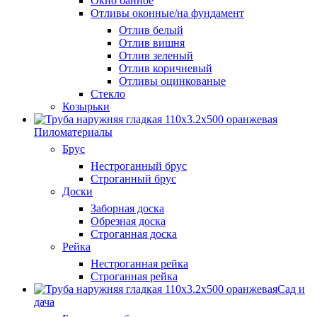
Окно банное
Отливы оконные/на фундамент
Отлив белый
Отлив вишня
Отлив зеленый
Отлив коричневый
Отливы оцинкованые
Стекло
Козырьки
Пиломатериалы
Брус
Нестроганный брус
Строганный брус
Доски
Заборная доска
Обрезная доска
Строганная доска
Рейка
Нестроганная рейка
Строганная рейка
Сад и
дача