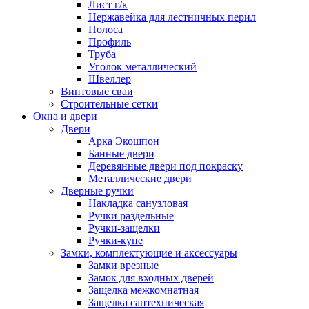
Лист г/к
Нержавейка для лестничных перил
Полоса
Профиль
Труба
Уголок металлический
Швеллер
Винтовые сваи
Строительные сетки
Окна и двери
Двери
Арка Экошпон
Банные двери
Деревянные двери под покраску
Металлические двери
Дверные ручки
Накладка санузловая
Ручки раздельные
Ручки-защелки
Ручки-купе
Замки, комплектующие и аксессуары
Замки врезные
Замок для входных дверей
Защелка межкомнатная
Защелка сантехническая