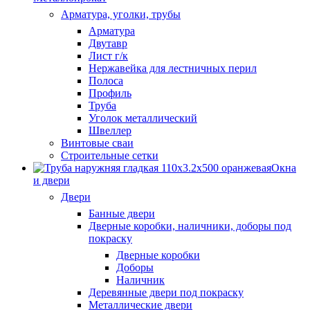
Арматура, уголки, трубы
Арматура
Двутавр
Лист г/к
Нержавейка для лестничных перил
Полоса
Профиль
Труба
Уголок металлический
Швеллер
Винтовые сваи
Строительные сетки
Окна
и двери
Двери
Банные двери
Дверные коробки, наличники, доборы под
покраску
Дверные коробки
Доборы
Наличник
Деревянные двери под покраску
Металлические двери