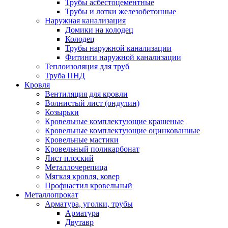
Трубы асбестоцементные
Трубы и лотки железобетонные
Наружная канализация
Домики на колодец
Колодец
Трубы наружной канализации
Фитинги наружной канализации
Теплоизоляция для труб
Труба ПНД
Кровля
Вентиляция для кровли
Волнистый лист (ондулин)
Козырьки
Кровельные комплектующие крашеные
Кровельные комплектующие оцинкованные
Кровельные мастики
Кровельный поликарбонат
Лист плоский
Металлочерепица
Мягкая кровля, ковер
Профнастил кровельный
Металлопрокат
Арматура, уголки, трубы
Арматура
Двутавр