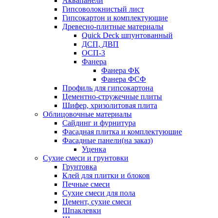
Аквапанели
Гипсоволокнистый лист
Гипсокартон и комплектующие
Древесно-плитные материалы
Quick Deck шпунтованный
ДСП, ДВП
ОСП-3
Фанера
Фанера ФК
Фанера ФСФ
Профиль для гипсокартона
Цементно-стружечные плиты
Шифер, хризолитовая плита
Облицовочные материалы
Сайдинг и фурнитура
Фасадная плитка и комплектующие
Фасадные панели(на заказ)
Уценка
Сухие смеси и грунтовки
Грунтовка
Клей для плитки и блоков
Печные смеси
Сухие смеси для пола
Цемент, сухие смеси
Шпаклевки