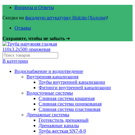
Вопросы и Ответы
Скидка на
фасадную штукатурку Holcim (Холсим)
!
Отзывы
Сохраните, чтобы не забыть
➜
В категории
Водоснабжение и водоотведение
Внутренняя канализация
Трубы внутренней канализации
Фитинги внутренней канализации
Водосточные системы
Сливная система крашеная
Сливная система оцинкованая
Сливная система пластиковая
Дренажные системы
Геотекстиль дренажный
Дренажные каналы
Труба жесткая SN7-8-9