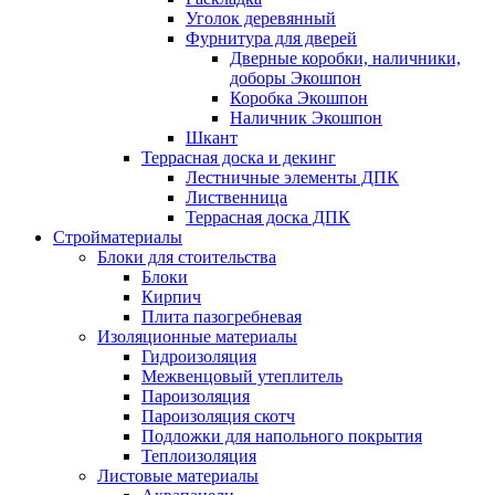
Уголок деревянный
Фурнитура для дверей
Дверные коробки, наличники,
доборы Экошпон
Коробка Экошпон
Наличник Экошпон
Шкант
Террасная доска и декинг
Лестничные элементы ДПК
Лиственница
Террасная доска ДПК
Стройматериалы
Блоки для стоительства
Блоки
Кирпич
Плита пазогребневая
Изоляционные материалы
Гидроизоляция
Межвенцовый утеплитель
Пароизоляция
Пароизоляция скотч
Подложки для напольного покрытия
Теплоизоляция
Листовые материалы