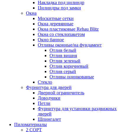
Накладка под цилиндр
Цилиндры под замки
Окна
Москитные сетки
Окна деревянные
Окна пластиковые Rehau Blitz
Окна со стеклопакетом
Окно банное
Отливы оконные/на фундамент
Отлив белый
Отлив вишня
Отлив зеленый
Отлив коричневый
Отлив серый
Отливы оцинкованые
Стекло
Фурнитура для дверей
Дверной ограничитель
Доводчики
Петли
Фурнитура для установки раздвижных
дверей
Шпингалет
Пиломатериалы
2 СОРТ