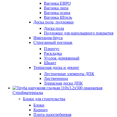
Вагонка ЕВРО
Вагонка липа
Вагонка осина
Вагонка Штиль
Доска пола, подложки
Доска пола
Подложки для напольшного покрытия
Имитация бруса
Строганный погонаж
Плинтус
Раскладка
Уголок деревянный
Шкант
Террасная доска и декинг
Лестничные элементы ДПК
Лиственница
Террасная доска ДПК
Стройматериалы
Блоки для стоительства
Блоки
Кирпич
Плита пазогребневая