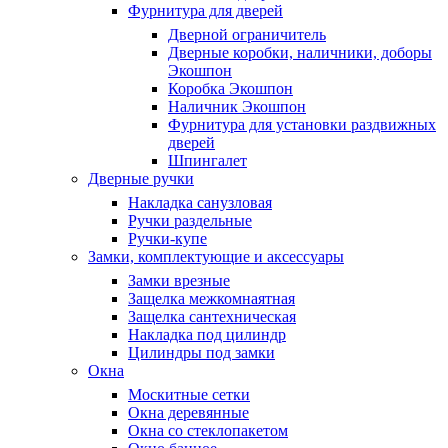
Фурнитура для дверей
Дверной ограничитель
Дверные коробки, наличники, доборы
Экошпон
Коробка Экошпон
Наличник Экошпон
Фурнитура для установки раздвижных
дверей
Шпингалет
Дверные ручки
Накладка санузловая
Ручки раздельные
Ручки-купе
Замки, комплектующие и аксессуары
Замки врезные
Защелка межкомнаятная
Защелка сантехническая
Накладка под цилиндр
Цилиндры под замки
Окна
Москитные сетки
Окна деревянные
Окна со стеклопакетом